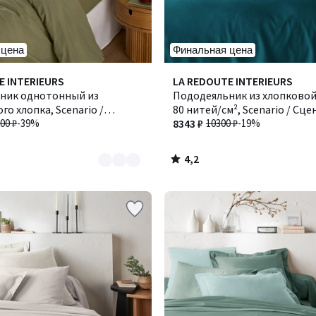
 цена
Финальная цена
4,2
E INTERIEURS
LA REDOUTE INTERIEURS
/ 5
ник однотонный из
Пододеяльник из хлопковой
го хлопка, Scenario /
80 нитей/см², Scenario / Сц
00 ₽
-39%
8343 ₽
10300 ₽
-19%
4,2
/
5