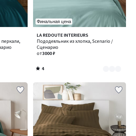
Финальная цена
4
Количество
LA REDOUTE INTERIEURS
/
 перкали,
цветов:
Пододеяльник из хлопка, Scenario /
5
енарио
10
Сценарио
от
3000 ₽
4
/
5