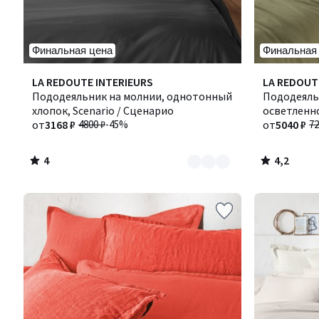
Финальная цена
Финальная
4
4,2
Количество
LA REDOUTE INTERIEURS
Количество
LA REDOUT
/
/ 5
цветов:
Пододеяльник на молнии, однотонный
цветов:
Пододеяль
5
4
хлопок, Scenario / Сценарио
8
осветленно
от
3168 ₽
4800 ₽
-45%
Сценарио
от
5040 ₽
72
4
4,2
/
/
5
5