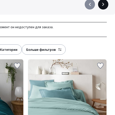
Précédent
Suivant
-
-
défiler
défiler
à
à
момент он недоступен для заказа.
gauche
droite
категории
больше фильтров