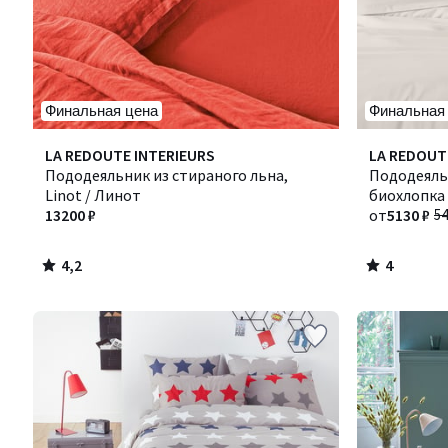
Финальная цена
Финальная
4,2
4
LA REDOUTE INTERIEURS
Количество
LA REDOUT
/ 5
/
Пододеяльник из стираного льна,
цветов:
Пододеяль
5
Linot / Линот
2
биохлопка 
13200 ₽
от
5130 ₽
54
4,2
4
/
/
5
5