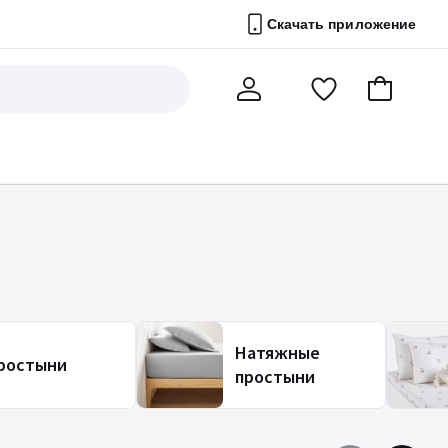
Скачать приложение
Перейти
В
Мой
в
корзину
счет
список
избранного
Натяжные
ростыни
простыни