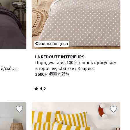
Финальная цена
4,2
LA REDOUTE INTERIEURS
/ 5
Пододеяльник 100% хлопок с рисунком
й/см²,
в горошек, Clarisse / Кларисс
3600 ₽
4800 ₽
-25%
4,2
/
5