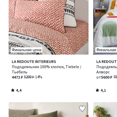
Финальная цена
Финальная
4,4
4,1
LA REDOUTE INTERIEURS
LA REDOUT
/ 5
/ 5
Пододеяльник 100% хлопок, Tiebele /
Пододеяльн
Тьебель
Алворс
4472 ₽
5200 ₽
-14%
от
5600 ₽
70
4,4
4,1
/
/
5
5