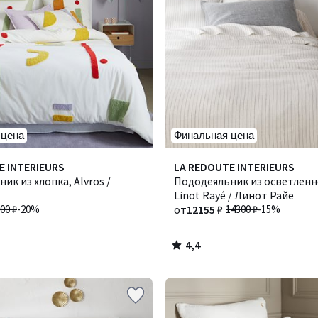
 цена
Финальная цена
4,4
E INTERIEURS
Количество
LA REDOUTE INTERIEURS
/ 5
ик из хлопка, Alvros /
цветов:
Пододеяльник из осветленн
2
Linot Rayé / Линот Райе
00 ₽
-20%
от
12155 ₽
14300 ₽
-15%
4,4
/
5