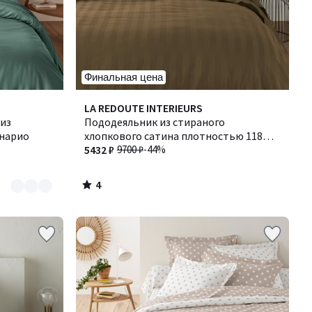
Финальная цена
4
LA REDOUTE INTERIEURS
/
из
Пододеяльник из стираного
5
енарио
хлопкового сатина плотностью 118
нитей/см², полоска Victor / Виктор
5432 ₽
9700 ₽
-44%
4
/
5