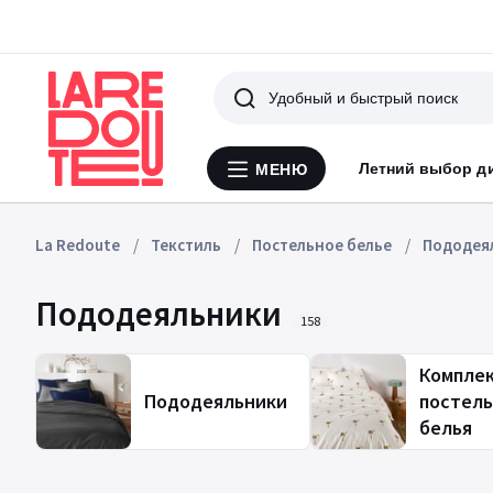
Поиск
Летний выбор д
МЕНЮ
Меню
La
Redoute
La Redoute
Текстиль
Постельное белье
Пододея
Пододеяльники
158
Компле
Пододеяльники
постель
белья