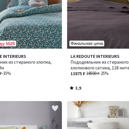
Финальная цена
ду 5525
3,9
E INTERIEURS
LA REDOUTE INTERIEURS
/ 5
ик из стираного хлопка,
Пододеяльник из стираного
йн
хлопкового сатина, 118 ните
₽
-35%
Victor /Виктор
13875 ₽
18500 ₽
-25%
3,9
/
5