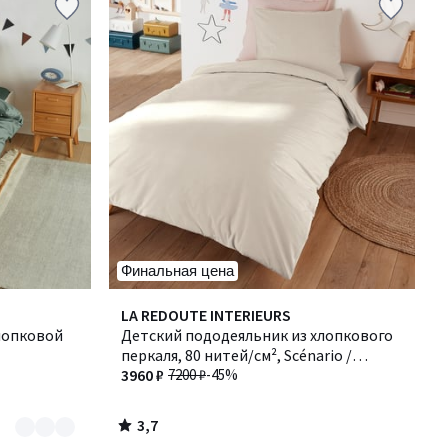
Финальная цена
3,7
LA REDOUTE INTERIEURS
/ 5
лопковой
Детский пододеяльник из хлопкового
перкаля, 80 нитей/см², Scénario /
Сценарио
3960 ₽
7200 ₽
-45%
3,7
/