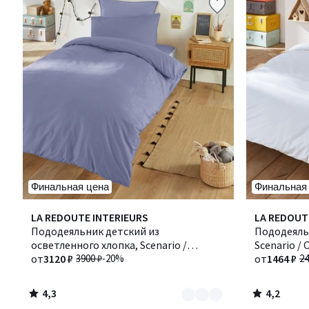
Финальная цена
Финальная
4,3
4,2
Количество
LA REDOUTE INTERIEURS
Количество
LA REDOUT
/ 5
/ 5
цветов:
Пододеяльник детский из
цветов:
Пододеяль
2
осветленного хлопка, Scenario /
6
Scenario /
Сценарио
от
3120 ₽
3900 ₽
-20%
от
1464 ₽
24
4,3
4,2
/
/