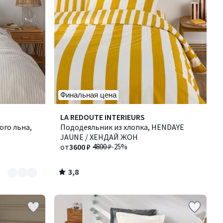
Финальная цена
3,8
LA REDOUTE INTERIEURS
/ 5
ого льна,
Пододеяльник из хлопка, HENDAYE
JAUNE / ХЕНДАЙ ЖОН
от
3600 ₽
4800 ₽
-25%
3,8
/
5