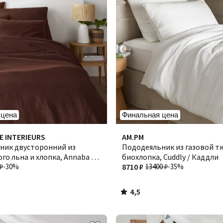
 цена
Финальная цена
4,5
E INTERIEURS
AM.PM
/ 5
ник двусторонний из
Пододеяльник из газовой тк
го льна и хлопка, Annaba /
биохлопка, Cuddly / Каддли
₽
-30%
8710 ₽
13400 ₽
-35%
4,5
/
5