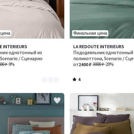
 цена
Финальная цена
4
E INTERIEURS
Количество
LA REDOUTE INTERIEURS
/
ник однотонный из
цветов:
Пододеяльник однотонный 
5
Scenario / Сценарио
9
поликоттона, Scenario / Сц
00 ₽
-9%
от
2400 ₽
3000 ₽
-20%
4
/
5