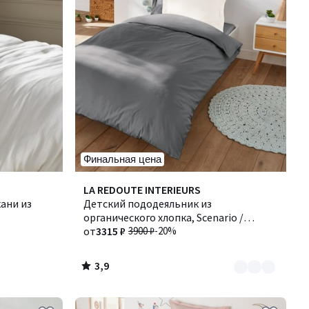
Финальная цена
3,9
Количество
LA REDOUTE INTERIEURS
/ 5
ани из
цветов:
Детский пододеяльник из
2
органического хлопка, Scenario /
Сценарио
от
3315 ₽
3900 ₽
-20%
3,9
/
5