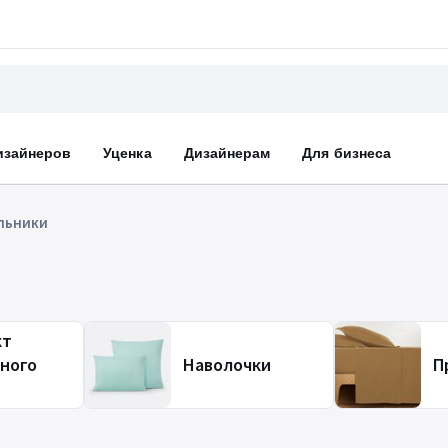
изайнеров
Уценка
Дизайнерам
Для бизнеса
льники
кт
ного
Наволочки
П