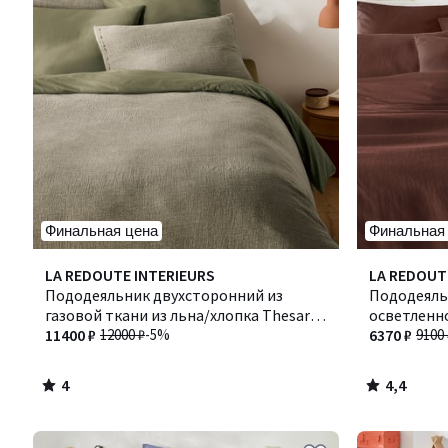
Финальная цена
Финальная
4
4,4
LA REDOUTE INTERIEURS
LA REDOUT
/
/ 5
Пододеяльник двухсторонний из
Пододеяль
5
газовой ткани из льна/хлопка Thesari /
осветленно
Тезари
11400 ₽
12000 ₽
-5%
Аннаба
6370 ₽
9100 
4
4,4
/
/
5
5