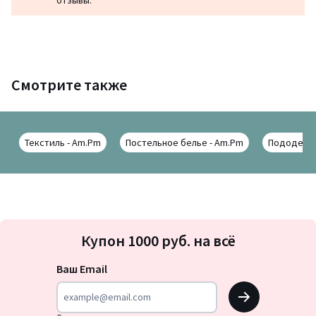
Смотрите также
Текстиль - Am.Pm
Постельное белье - Am.Pm
Пододеяль
Подписка
Купон 1000 руб. на всё
на
новости
Ваш Email
OK