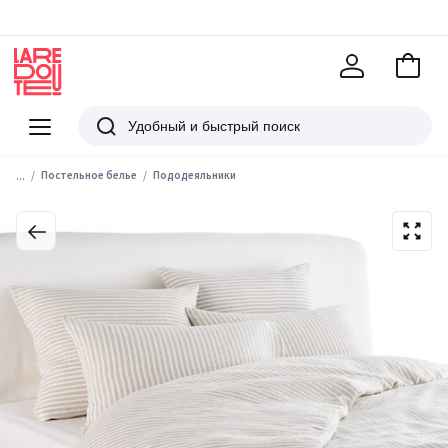
В
корзи
La
Redoute
Меню
Поиск
...
Постельное белье
Пододеяльники