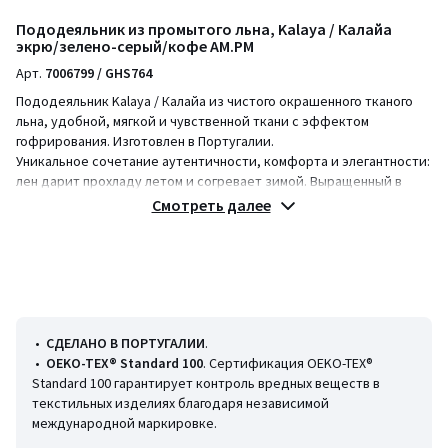
Пододеяльник из промытого льна, Kalaya / Калайа
экрю/зелено-серый/кофе AM.PM
Арт.
7006799 / GHS764
Пододеяльник Kalaya / Калайа из чистого окрашенного тканого
льна, удобной, мягкой и чувственной ткани с эффектом
гофрирования. Изготовлен в Португалии.
Уникальное сочетание аутентичности, комфорта и элегантности:
лен дарит прохладу летом и согревает зимой. Выращенный в
Европе, осветленный лен легок в уходе, имеет слегка мятый
Смотреть далее
эффект, поэтому он не требует глажки. Осветленный лен со
временем становится мягче и красивее.
Описание
• 100% лен, 160 г/м²
• Осветленный лен
•
СДЕЛАНО В ПОРТУГАЛИИ
.
• Застежка на пуговицы по низу
•
OEKO-TEX® Standard 100
. Сертификация OEKO-TEX®
Standard 100 гарантирует контроль вредных веществ в
Уход
текстильных изделиях благодаря независимой
Следуйте нашим рекомендациям по уходу, чтобы сохранить
международной маркировке.
качество вашего постельного белья