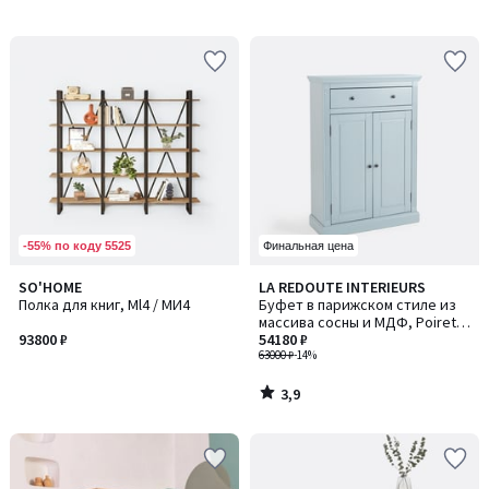
-55% по коду 5525
Финальная цена
3,9
SO'HOME
LA REDOUTE INTERIEURS
/ 5
Полка для книг, Ml4 / МИ4
Буфет в парижском стиле из
массива сосны и МДФ, Poiret /
93800 ₽
Пуаре
54180 ₽
63000 ₽
-14%
3,9
/
5