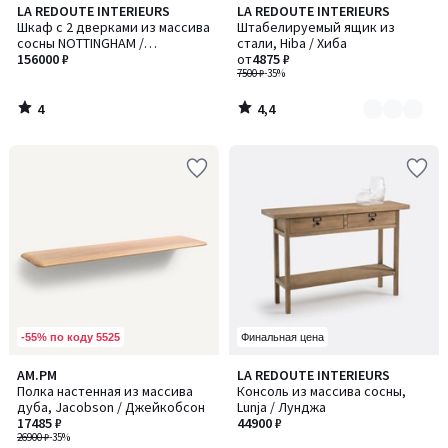
4
4,4
LA REDOUTE INTERIEURS
LA REDOUTE INTERIEURS
Количество
/
/ 5
Шкаф с 2 дверками из массива
Штабелируемый ящик из
цветов:
5
сосны NOTTINGHAM /
стали, Hiba / Хиба
2
НОТИНГЭМ
156000 ₽
от
4875 ₽
7500 ₽
-35%
4
4,4
/
/
5
5
-55% по коду 5525
Финальная цена
3,9
4,5
AM.PM
LA REDOUTE INTERIEURS
/ 5
/ 5
Полка настенная из массива
Консоль из массива сосны,
дуба, Jacobson / Джейкобсон
Lunja / Лунджа
17485 ₽
44900 ₽
26900 ₽
-35%