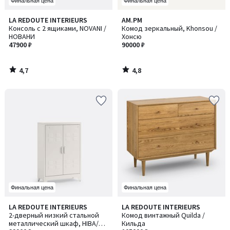
Финальная цена
Финальная цена
4,7
4,8
LA REDOUTE INTERIEURS
AM.PM
/ 5
/ 5
Консоль с 2 ящиками, NOVANI /
Комод зеркальный, Khonsou /
НОВАНИ
Хонсю
47900 ₽
90000 ₽
4,7
4,8
/
/
5
5
Финальная цена
Финальная цена
4
4,3
LA REDOUTE INTERIEURS
LA REDOUTE INTERIEURS
/
/ 5
2-дверный низкий стальной
Комод винтажный Quilda /
5
металлический шкаф, HIBA/
Кильда