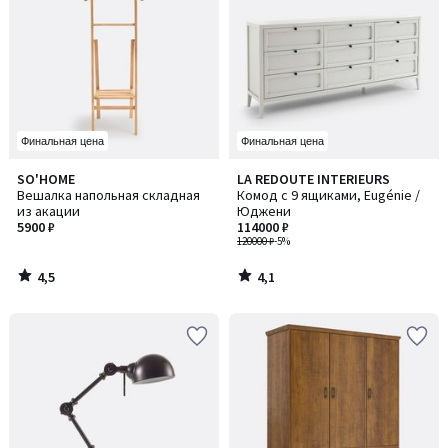
Финальная цена
Финальная цена
4,5
4,1
SO'HOME
LA REDOUTE INTERIEURS
/ 5
/ 5
Вешалка напольная складная
Комод с 9 ящиками, Eugénie /
из акации
Юджени
5900 ₽
114000 ₽
120000 ₽
-5%
4,5
4,1
/
/
5
5