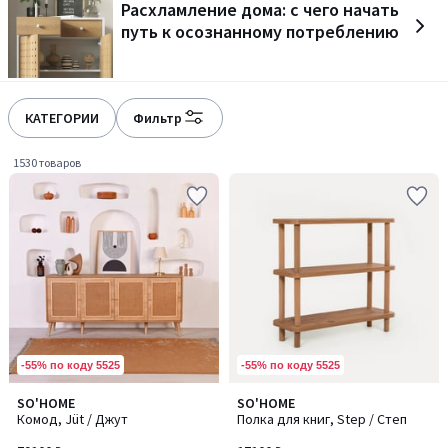
Расхламление дома: с чего начать
gauche
droite
путь к осознанному потреблению
КАТЕГОРИИ
Фильтр
1530 товаров
-55% по коду 5525
-55% по коду 5525
SO'HOME
SO'HOME
Комод, Jüt / Джут
Полка для книг, Step / Степ