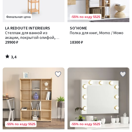
-55% по коду 5525
Финальная цена
3,4
LA REDOUTE INTERIEURS
SO'HOME
/ 5
Стеллаж для ванной из
Полка для книг, Momo / Момо
акации, покрытой олифой,
HAUMÉA / ОМЕА
29900 ₽
18300 ₽
3,4
/
5
-55% по коду 5525
-55% по коду 5525