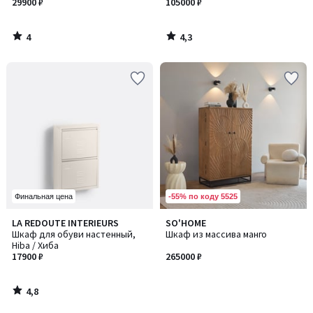
ХИБА
29900 ₽
105000 ₽
4
4,3
/
/
5
5
-55% по коду 5525
Финальная цена
4,8
LA REDOUTE INTERIEURS
SO'HOME
/ 5
Шкаф для обуви настенный,
Шкаф из массива манго
Hiba / Хиба
17900 ₽
265000 ₽
4,8
/
5