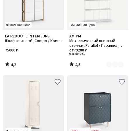
Финальная цена
Финальная цена
4,2
4,5
LA REDOUTE INTERIEURS
AM.PM
Количество
/ 5
/ 5
Шкаф книжный, Compo / Компо
Металлический книжный
цветов:
стеллаж Parallel / Параллел,
2
75000 ₽
большой ширины
от
79200 ₽
99000 ₽
-20%
4,2
4,5
/
/
5
5