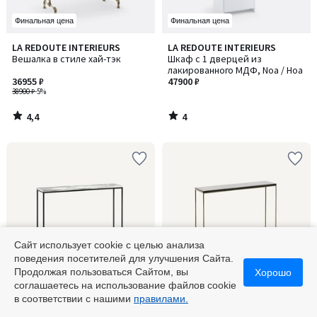
Финальная цена
Финальная цена
4,4
4
LA REDOUTE INTERIEURS
LA REDOUTE INTERIEURS
/ 5
/
Вешалка в стиле хай-тэк
Шкаф с 1 дверцей из
5
лакированного МДФ, Noa / Ноа
36955 ₽
47900 ₽
38900 ₽
-5%
4,4
4
/
/
5
5
Сайт использует cookie с целью анализа
поведения посетителей для улучшения Сайта.
Продолжая пользоваться Сайтом, вы
Хорошо
Финальная цена
Финальная цена
соглашаетесь на использование файлов cookie
в соответствии с нашими
правилами.
4,6
4,3
AM.PM
AM.PM
Количество
/ 5
/ 5
Консоль из мрамора, Mahaut /
Консоль из металла под