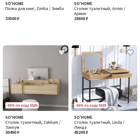
SO'HOME
SO'HOME
Полка для книг, Zimba / Зимба
Столик туалетный, Armin /
Армин
33500 ₽
28600 ₽
-55% по коду 5525
-55% по коду 5525
SO'HOME
SO'HOME
Столик туалетный, Zakkum /
Столик туалетный, Linda /
Заккум
Линда
30400 ₽
45200 ₽