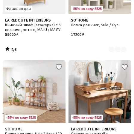
-55% по коду 5525
Финальная цена
4,8
LA REDOUTE INTERIEURS
SO'HOME
Количество
/ 5
Книжный шкаф (этажерка) с 5
Полка для книг, Sule / Сул
цветов:
полками, ротанг, MALU / МАЛУ
3
59000 ₽
17200 ₽
4,8
/
5
-55% по коду 5525
-55% по коду 5525
4,8
SO'HOME
LA REDOUTE INTERIEURS
/ 5
Полка для книг, Nala / Нала 120
Столик туалетный с