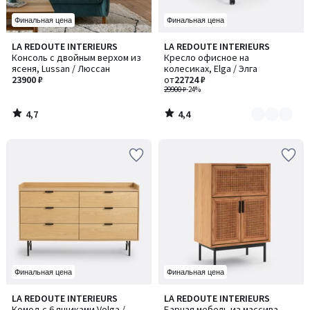
Финальная цена
Финальная цена
4,7
4,4
LA REDOUTE INTERIEURS
LA REDOUTE INTERIEURS
Количество
/ 5
/ 5
Консоль с двойным верхом из
Кресло офисное на
цветов:
ясеня, Lussan / Люссан
колесиках, Elga / Элга
2
23900 ₽
от
22724 ₽
29900 ₽
-24%
4,7
4,4
/
/
5
5
Финальная цена
Финальная цена
4,3
4,7
LA REDOUTE INTERIEURS
LA REDOUTE INTERIEURS
/ 5
/ 5
Комод с 6 ящиками Volga /
Барная мебель из массива