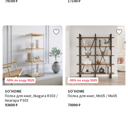
79100 ₽
17100 ₽
-55% по коду 5525
-55% по коду 5525
SO'HOME
SO'HOME
Полка для книг, Niagara R303 /
Полка для книг, Mn05 / Мн05
Ниагара Р303
93600 ₽
70000 ₽