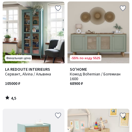
-55% по коду 5525
Финальная цена
4,5
LA REDOUTE INTERIEURS
SO'HOME
/ 5
Cервант, Alvina / Альвина
Комод Bohemian / Богемиан
1600
105000 ₽
68900 ₽
4,5
/
5