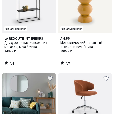
Финальная цена
Финальная цена
4,4
4,7
LA REDOUTE INTERIEURS
AM.PM
/ 5
/ 5
Двухуровневая консоль из
Металлический диванный
металла, Miva / Мива
столик, Rouva / Рува
13400 ₽
20900 ₽
4,4
4,7
/
/
5
5