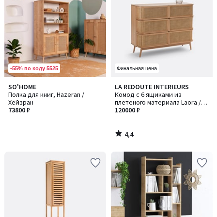
-55% по коду 5525
Финальная цена
4,4
SO'HOME
LA REDOUTE INTERIEURS
/ 5
Полка для книг, Hazeran /
Комод с 6 ящиками из
Хейзран
плетеного материала Laora /
73800 ₽
Лаора
120000 ₽
4,4
/
5