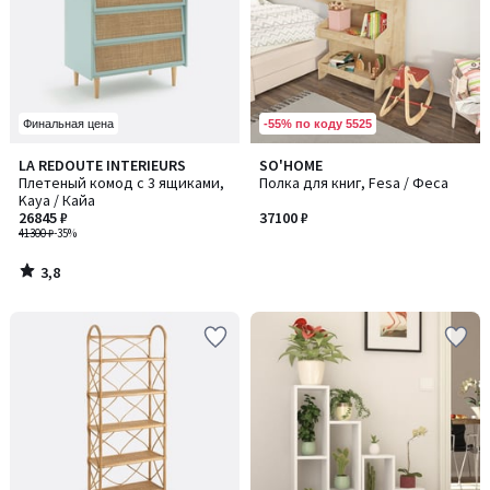
-55% по коду 5525
Финальная цена
3,8
LA REDOUTE INTERIEURS
SO'HOME
/ 5
Плетеный комод с 3 ящиками,
Полка для книг, Fesa / Феса
Kaya / Кайа
26845 ₽
37100 ₽
41300 ₽
-35%
3,8
/
5