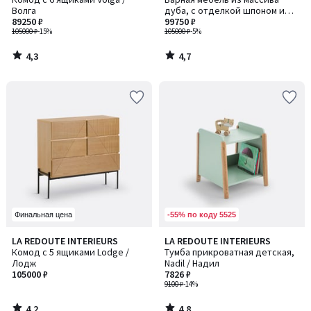
Волга
дуба, с отделкой шпоном и
89250 ₽
плетеным материалом, Waska /
99750 ₽
105000 ₽
-15%
Васка
105000 ₽
-5%
4,3
4,7
/
/
5
5
-55% по коду 5525
Финальная цена
4,2
4,8
LA REDOUTE INTERIEURS
LA REDOUTE INTERIEURS
/ 5
/ 5
Комод с 5 ящиками Lodge /
Тумба прикроватная детская,
Лодж
Nadil / Надил
105000 ₽
7826 ₽
9100 ₽
-14%
4,2
4,8