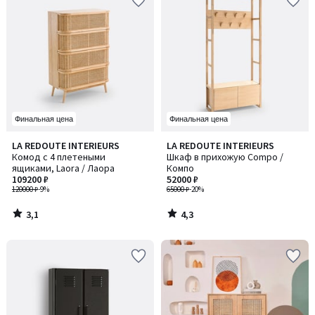
Финальная цена
Финальная цена
3,1
4,3
LA REDOUTE INTERIEURS
LA REDOUTE INTERIEURS
/ 5
/ 5
Комод с 4 плетеными
Шкаф в прихожую Compo /
ящиками, Laora / Лаора
Компо
109200 ₽
52000 ₽
120000 ₽
-9%
65000 ₽
-20%
3,1
4,3
/
/
5
5