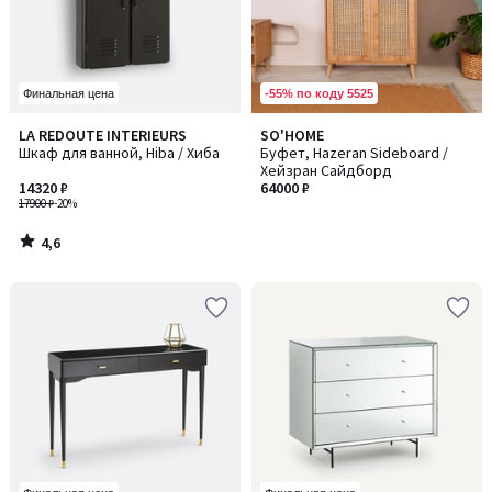
-55% по коду 5525
Финальная цена
4,6
LA REDOUTE INTERIEURS
SO'HOME
/ 5
Шкаф для ванной, Hiba / Хиба
Буфет, Hazeran Sideboard /
Хейзран Сайдборд
14320 ₽
64000 ₽
17900 ₽
-20%
4,6
/
5