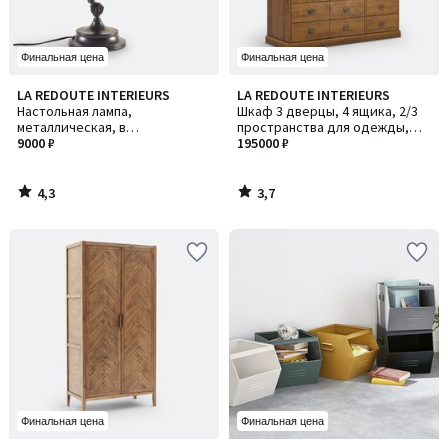
Финальная цена
Финальная цена
4,3
3,7
LA REDOUTE INTERIEURS
LA REDOUTE INTERIEURS
/ 5
/ 5
Настольная лампа,
Шкаф 3 дверцы, 4 ящика, 2/3
металлическая, в
пространства для одежды,
индустриальном стиле, Kikan /
9000 ₽
Lindley / Линдлей
195000 ₽
Кикан
4,3
3,7
/
/
5
5
Финальная цена
Финальная цена