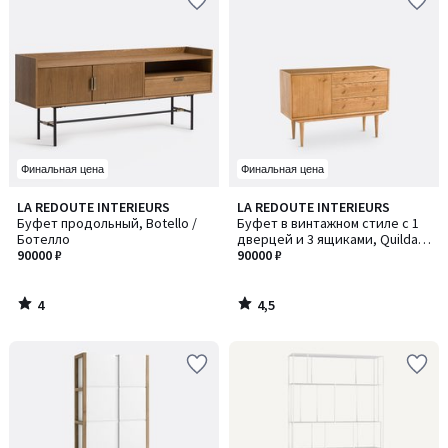
Финальная цена
Финальная цена
4
4,5
LA REDOUTE INTERIEURS
LA REDOUTE INTERIEURS
/
/ 5
Буфет продольный, Botello /
Буфет в винтажном стиле с 1
5
Ботелло
дверцей и 3 ящиками, Quilda /
90000 ₽
Кильда
90000 ₽
4
4,5
/
/
5
5