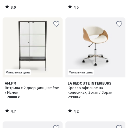
3,9
4,5
/
/
5
5
Финальная цена
Финальная цена
4,7
4,2
AM.PM
LA REDOUTE INTERIEURS
/ 5
/ 5
Витрина с 2 дверцами, Ismène
Кресло офисное на
/ Исмен
колесиках, Zoran / Зоран
120000 ₽
29900 ₽
4,7
4,2
/
/
5
5