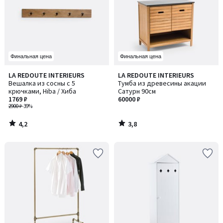
Финальная цена
Финальная цена
4,2
3,8
LA REDOUTE INTERIEURS
LA REDOUTE INTERIEURS
/ 5
/ 5
Вешалка из сосны с 5
Тумба из древесины акации
крючками, Hiba / Хиба
Сатурн 90см
1769 ₽
60000 ₽
2900 ₽
-39%
4,2
3,8
/
/
5
5