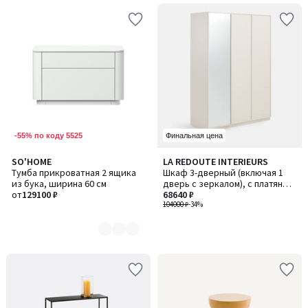
-55% по коду 5525
Финальная цена
SO'HOME
LA REDOUTE INTERIEURS
Количество
Тумба прикроватная 2 ящика
Шкаф 3-дверный (включая 1
цветов:
из бука, ширина 60 см
дверь с зеркалом), с платяным
6
от
129100 ₽
отделением и полками для
68640 ₽
белья, PARRO / ПАРР
104000 ₽
-34%