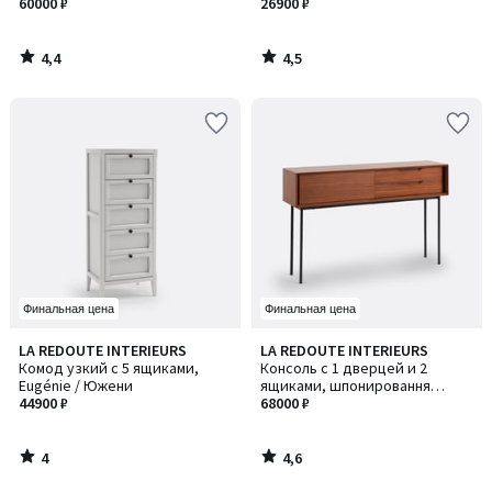
60000 ₽
51 см, Ronda / Ронда
26900 ₽
4,4
4,5
/
/
5
5
Финальная цена
Финальная цена
4
4,6
LA REDOUTE INTERIEURS
LA REDOUTE INTERIEURS
/
/ 5
Комод узкий с 5 ящиками,
Консоль с 1 дверцей и 2
5
Eugénie / Южени
ящиками, шпонировання
44900 ₽
орехом, NOYETO / НОЙЕТО
68000 ₽
4
4,6
/
/
5
5