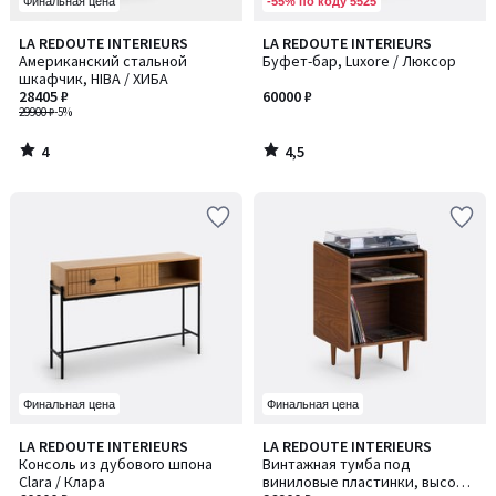
-55% по коду 5525
Финальная цена
4
4,5
LA REDOUTE INTERIEURS
LA REDOUTE INTERIEURS
/
/ 5
Американский стальной
Буфет-бар, Luxore / Люксор
5
шкафчик, HIBA / ХИБА
28405 ₽
60000 ₽
29900 ₽
-5%
4
4,5
/
/
5
5
Финальная цена
Финальная цена
4,4
4,5
LA REDOUTE INTERIEURS
LA REDOUTE INTERIEURS
/ 5
/ 5
Консоль из дубового шпона
Винтажная тумба под
Clara / Клара
виниловые пластинки, высота