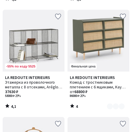
/
/
5
5
-55% по коду 5525
Финальная цена
4,1
4
LA REDOUTE INTERIEURS
LA REDOUTE INTERIEURS
Количество
/ 5
/
Этажерка из проволочного
Комод с тростниковым
цветов:
5
металла с 8 отсеками, Aréglo /
плетением с 6 ящиками, Kaya /
2
Арегло
37630 ₽
Кайа
от
68800 ₽
53000 ₽
-29%
86000 ₽
-20%
4,1
4
/
/
5
5