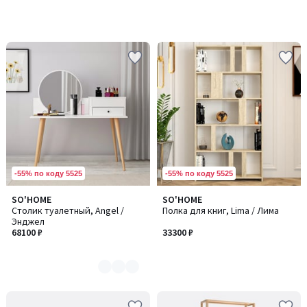
-55% по коду 5525
-55% по коду 5525
SO'HOME
SO'HOME
Количество
Столик туалетный, Angel /
Полка для книг, Lima / Лима
цветов:
Энджел
2
68100 ₽
33300 ₽