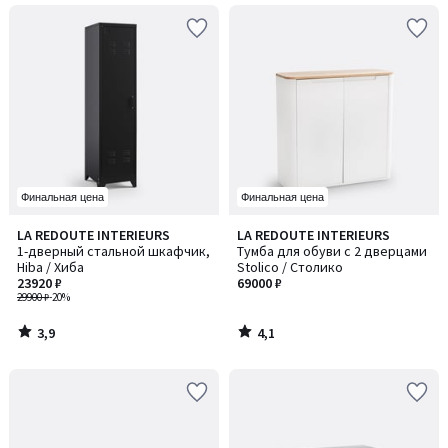
Финальная цена
Финальная цена
3,9
4,1
LA REDOUTE INTERIEURS
LA REDOUTE INTERIEURS
/ 5
/ 5
1-дверный стальной шкафчик,
Тумба для обуви с 2 дверцами
Hiba / Хиба
Stolico / Столико
23920 ₽
69000 ₽
29900 ₽
-20%
3,9
4,1
/
/
5
5