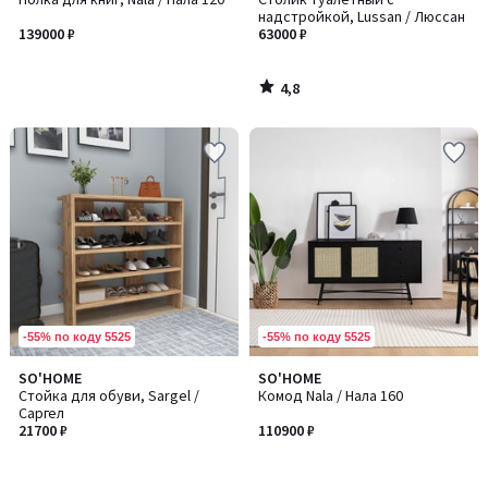
надстройкой, Lussan / Люссан
139000 ₽
63000 ₽
4,8
/
5
-55% по коду 5525
-55% по коду 5525
SO'HOME
SO'HOME
Стойка для обуви, Sargel /
Комод Nala / Нала 160
Саргел
21700 ₽
110900 ₽