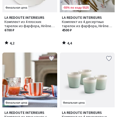
-55% по коду 5525
Финальная цена
4,2
4,4
LA REDOUTE INTERIEURS
LA REDOUTE INTERIEURS
/ 5
/ 5
Комплект из 4 плоских
Комплект из 4 десертных
тарелок из фарфора, Hirène /
тарелок из фарфора, Hirène /
Хирен
6700 ₽
Хирен
4500 ₽
4,2
4,4
/
/
5
5
Финальная цена
Финальная цена
4,4
4,4
LA REDOUTE INTERIEURS
LA REDOUTE INTERIEURS
/ 5
/ 5
Комплект из двух чашек с
Комплект из 4 двухцветных