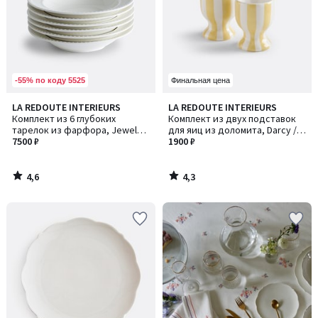
-55% по коду 5525
Финальная цена
4,6
4,3
LA REDOUTE INTERIEURS
LA REDOUTE INTERIEURS
/ 5
/ 5
Комплект из 6 глубоких
Комплект из двух подставок
тарелок из фарфора, Jewely /
для яиц из доломита, Darcy /
Джевели
7500 ₽
Дарси
1900 ₽
4,6
4,3
/
/
5
5