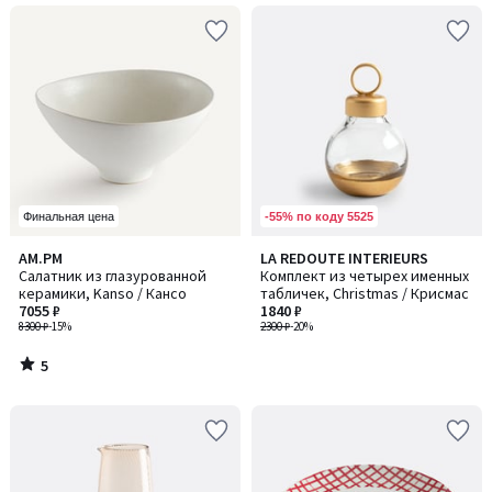
-55% по коду 5525
Финальная цена
5
AM.PM
LA REDOUTE INTERIEURS
/
Салатник из глазурованной
Комплект из четырех именных
5
керамики, Kanso / Кансо
табличек, Christmas / Крисмас
7055 ₽
1840 ₽
8300 ₽
-15%
2300 ₽
-20%
5
/
5