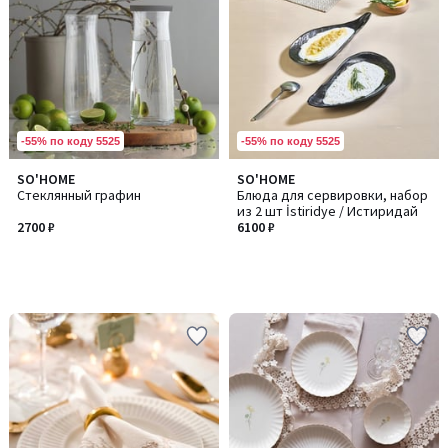
-55% по коду 5525
-55% по коду 5525
SO'HOME
SO'HOME
Стеклянный графин
Блюда для сервировки, набор
из 2 шт İstiridye / Истиридай
2700 ₽
6100 ₽