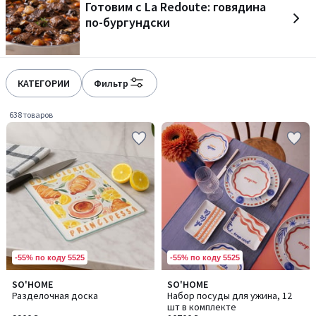
Готовим с La Redoute: говядина
gauche
droite
по-бургундски
КАТЕГОРИИ
Фильтр
638 товаров
-55% по коду 5525
-55% по коду 5525
SO'HOME
SO'HOME
Разделочная доска
Набор посуды для ужина, 12
шт в комплекте