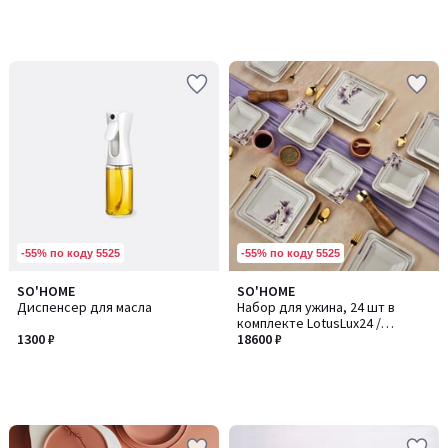
-55% по коду 5525
-55% по коду 5525
SO'HOME
SO'HOME
Диспенсер для масла
Набор для ужина, 24 шт в
комплекте LotusLux24 /
1300 ₽
ЛотусЛюкс24
18600 ₽