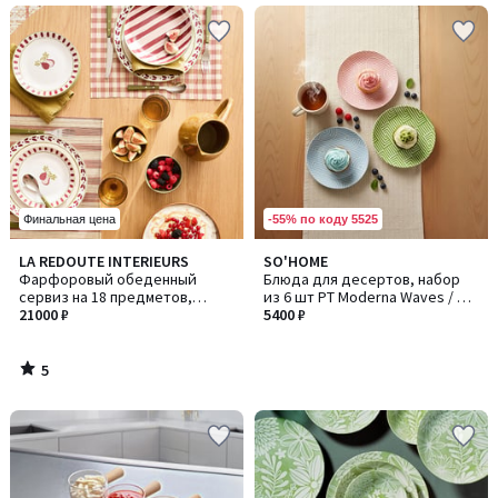
-55% по коду 5525
Финальная цена
5
LA REDOUTE INTERIEURS
SO'HOME
/
Фарфоровый обеденный
Блюда для десертов, набор
5
сервиз на 18 предметов,
из 6 шт PT Moderna Waves / ПT
FIGUERA/ФИГУЕРА
21000 ₽
Модерна Вейвс
5400 ₽
5
/
5