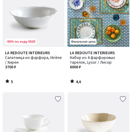
-55% по коду 5525
Финальная цена
5
4,6
LA REDOUTE INTERIEURS
LA REDOUTE INTERIEURS
/
/ 5
Салатница из фарфора, Hirène
Набор из 4 фарфоровых
5
/ Хирен
тарелок, Lysor / Лисор
3700 ₽
6000 ₽
5
4,6
/
/
5
5