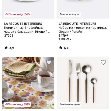
-55% по коду 5525
Финальная цена
3,9
4,4
LA REDOUTE INTERIEURS
LA REDOUTE INTERIEURS
/ 5
/ 5
Комплект из 4 кофейных
Набор из 4 мисок из керамики,
чашек с блюдцами, Hirène /
Gogain / Гогейн
Хирен
3700 ₽
3479 ₽
4900 ₽
-29%
3,9
4,4
/
/
5
5
-55% по коду 5525
Финальная цена