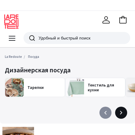
В
корзи
La
Redoute
Меню
Поиск
La Redoute
Посуда
Дизайнерская посуда
Текстиль для
Тарелки
кухни
Précédent
Suivant
-
-
défiler
défiler
à
à