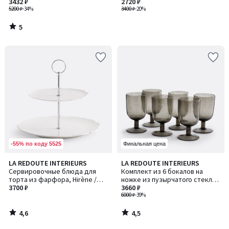
3432 ₽
ЖАОМА
2720 ₽
5200 ₽
-34%
3400 ₽
-20%
5
/
5
-55% по коду 5525
Финальная цена
4,6
4,5
LA REDOUTE INTERIEURS
LA REDOUTE INTERIEURS
/ 5
/ 5
Сервировочные блюда для
Комплект из 6 бокалов на
торта из фарфора, Hirène /
ножке из пузырчатого стекла,
Хирен
3700 ₽
Faraji / Фараджи
3660 ₽
6000 ₽
-39%
4,6
4,5
/
/
5
5