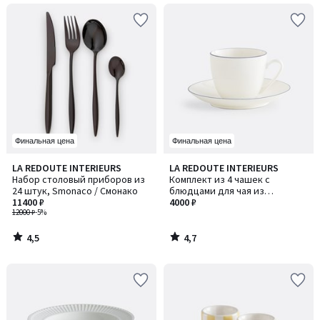
Финальная цена
Финальная цена
4,5
4,7
LA REDOUTE INTERIEURS
LA REDOUTE INTERIEURS
/ 5
/ 5
Набор столовый приборов из
Комплект из 4 чашек с
24 штук, Smonaco / Смонако
блюдцами для чая из
11400 ₽
фарфора, Malo / Мало
4000 ₽
12000 ₽
-5%
4,5
4,7
/
/
5
5