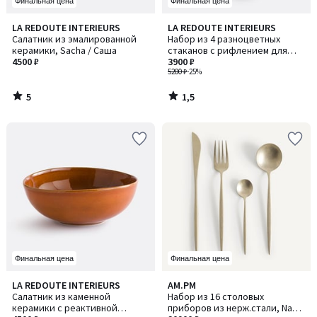
Финальная цена
Финальная цена
5
1,5
LA REDOUTE INTERIEURS
LA REDOUTE INTERIEURS
/
/ 5
Салатник из эмалированной
Набор из 4 разноцветных
5
керамики, Sacha / Саша
стаканов с рифлением для
4500 ₽
воды, ASTRI / АСТРИ
3900 ₽
5200 ₽
-25%
5
1,5
/
/
5
5
Финальная цена
Финальная цена
4,7
LA REDOUTE INTERIEURS
AM.PM
/ 5
Салатник из каменной
Набор из 16 столовых
керамики с реактивной
приборов из нерж.стали, Nagi