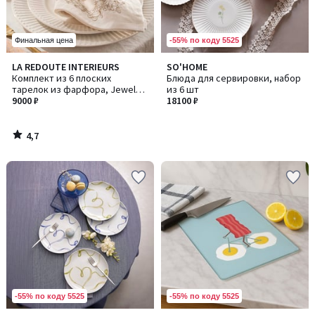
-55% по коду 5525
Финальная цена
4,7
LA REDOUTE INTERIEURS
SO'HOME
/ 5
Комплект из 6 плоских
Блюда для сервировки, набор
тарелок из фарфора, Jewely /
из 6 шт
Джевели
9000 ₽
18100 ₽
4,7
/
5
-55% по коду 5525
-55% по коду 5525