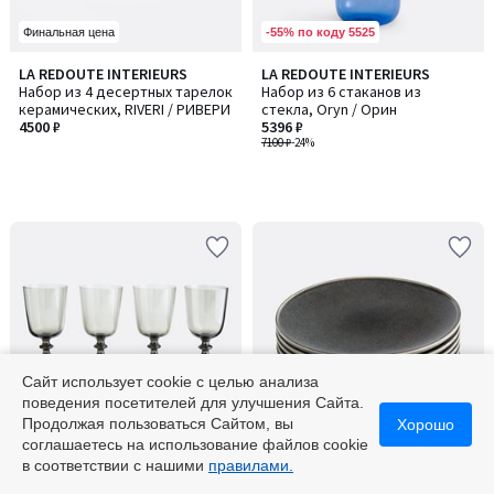
-55% по коду 5525
Финальная цена
LA REDOUTE INTERIEURS
LA REDOUTE INTERIEURS
Набор из 4 десертных тарелок
Набор из 6 стаканов из
керамических, RIVERI / РИВЕРИ
стекла, Oryn / Орин
4500 ₽
5396 ₽
7100 ₽
-24%
Сайт использует cookie с целью анализа
поведения посетителей для улучшения Сайта.
Продолжая пользоваться Сайтом, вы
Хорошо
-55% по коду 5525
-55% по коду 5525
соглашаетесь на использование файлов cookie
в соответствии с нашими
правилами.
LA REDOUTE INTERIEURS
LA REDOUTE INTERIEURS
Набор из 4 бокалов для вина
Комплект из 6 плоских