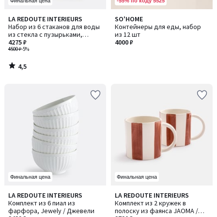
-55% по коду 5525
Финальная цена
4,5
LA REDOUTE INTERIEURS
SO'HOME
/ 5
Набор из 6 стаканов для воды
Контейнеры для еды, набор
из стекла с пузырьками,
из 12 шт
FARAJI / ФАРАДЖИ
4275 ₽
4000 ₽
4500 ₽
-5%
4,5
/
5
Финальная цена
Финальная цена
5
LA REDOUTE INTERIEURS
LA REDOUTE INTERIEURS
/
Комплект из 6 пиал из
Комплект из 2 кружек в
5
фарфора, Jewely / Джевели
полоску из фаянса JAOMA /