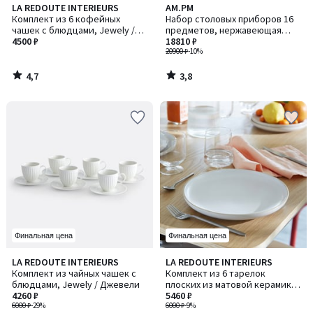
4,7
3,8
LA REDOUTE INTERIEURS
AM.PM
/ 5
/ 5
Комплект из 6 кофейных
Набор столовых приборов 16
чашек с блюдцами, Jewely /
предметов, нержавеющая
Джевели
4500 ₽
сталь и ясень, EMAKO / ЭМАКО
18810 ₽
20900 ₽
-10%
4,7
3,8
/
/
5
5
Финальная цена
Финальная цена
4,8
3,7
LA REDOUTE INTERIEURS
LA REDOUTE INTERIEURS
/ 5
/ 5
Комплект из чайных чашек с
Комплект из 6 тарелок
блюдцами, Jewely / Джевели
плоских из матовой керамики,
4260 ₽
Nordik / Нордик
5460 ₽
6000 ₽
-29%
6000 ₽
-9%