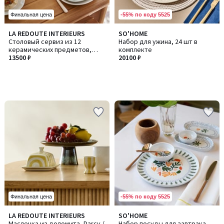
-55% по коду 5525
Финальная цена
LA REDOUTE INTERIEURS
SO'HOME
Столовый сервиз из 12
Набор для ужина, 24 шт в
керамических предметов,
комплекте
SAMOA / САМОА
13500 ₽
20100 ₽
-55% по коду 5525
Финальная цена
4,8
LA REDOUTE INTERIEURS
SO'HOME
Количество
/ 5
Масленка из доломита, Darcy /
Набор посуды для завтрака,