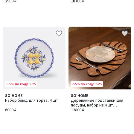
2900 ₽
10700 ₽
-55% по коду 5525
-55% по коду 5525
SO'HOME
SO'HOME
Набор блюд для торта, 4 шт
Деревянные подставки для
посуды, набор из 4 шт
6000 ₽
Monstera / Монстера
12800 ₽