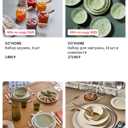
-55% по коду 5525
-55% по коду 5525
SO'HOME
SO'HOME
Набор кружек, 6 шт
Набор для завтрака, 18 шт в
комплекте
1400 ₽
27100 ₽