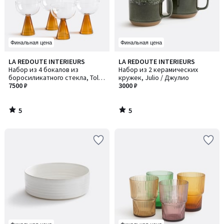
Финальная цена
Финальная цена
5
5
LA REDOUTE INTERIEURS
LA REDOUTE INTERIEURS
/
/
Набор из 4 бокалов из
Набор из 2 керамических
5
5
боросиликатного стекла, Tolla
кружек, Julio / Джулио
/ Толла
7500 ₽
3000 ₽
5
5
/
/
5
5