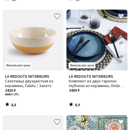
/
/
5
5
Финальная цена
Финальная цена
4,8
4,9
LA REDOUTE INTERIEURS
LA REDOUTE INTERIEURS
/ 5
/ 5
Салатница двухцветная из
Комплект из двух тарелок
керамики, Zalato / Залато
глубоких из керамики, Onda /
3420 ₽
Онда
3400 ₽
4500 ₽
-24%
4,8
4,9
/
/
5
5