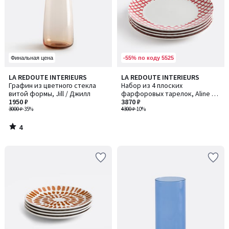
-55% по коду 5525
Финальная цена
4
LA REDOUTE INTERIEURS
LA REDOUTE INTERIEURS
/
Графин из цветного стекла
Набор из 4 плоских
5
витой формы, Jill / Джилл
фарфоровых тарелок, Aline /
1950 ₽
Алин
3870 ₽
3000 ₽
-35%
4300 ₽
-10%
4
/
5