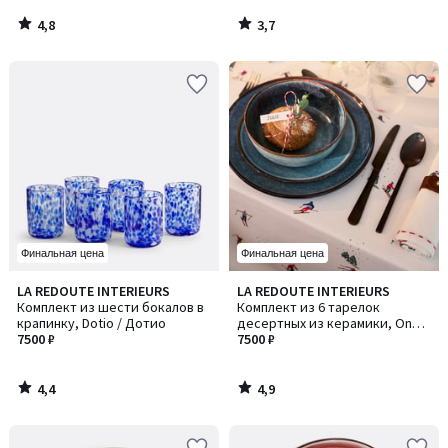
4,8
3,7
/
/
5
5
Финальная цена
Финальная цена
4,4
4,9
LA REDOUTE INTERIEURS
LA REDOUTE INTERIEURS
/ 5
/ 5
Комплект из шести бокалов в
Комплект из 6 тарелок
крапинку, Dotio / Дотио
десертных из керамики, Onda
7500 ₽
/ Онда
7500 ₽
4,4
4,9
/
/
5
5