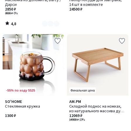
цветов:
Дарси
14 шт в комплекте
2
2850 ₽
24500 ₽
3000 ₽
-5%
4,8
/
5
-55% по коду 5525
Финальная цена
SO'HOME
AM.PM
Стеклянная кружка
Складной поднос на ножках,
из натурального массива дуба,
1300 ₽
HIBASHI / ХИБАШИ
12069 ₽
14900 ₽
-19%