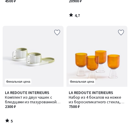
глазурью, диаметр 22,5 см,
4500 ₽
/ Наджи
20900 ₽
TAVIRA / ТАВИРА
4,7
/
5
Финальная цена
Финальная цена
5
LA REDOUTE INTERIEURS
LA REDOUTE INTERIEURS
/
Комплект из двух чашек с
Набор из 4 бокалов на ножке
5
блюдцами из глазурованной
из боросиликатного стекла,
керамики, Desnia / Десниа
2300 ₽
Tolla / Толла
7500 ₽
5
/
5