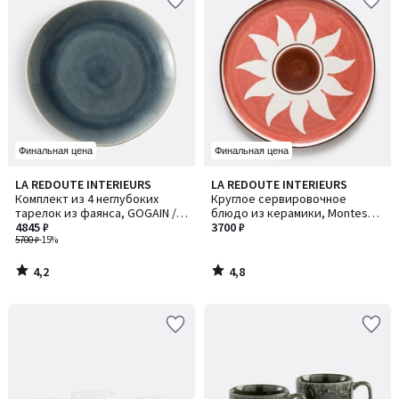
Финальная цена
Финальная цена
4,2
4,8
LA REDOUTE INTERIEURS
LA REDOUTE INTERIEURS
/ 5
/ 5
Комплект из 4 неглубоких
Круглое сервировочное
тарелок из фаянса, GOGAIN /
блюдо из керамики, Montesol
ГОГЕЙН
4845 ₽
/ Монтесол
3700 ₽
5700 ₽
-15%
4,2
4,8
/
/
5
5