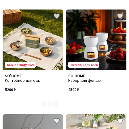
-55% по коду 5525
-55% по коду 5525
SO'HOME
SO'HOME
Количество
Контейнер для еды
Набор для фондю
цветов:
2
5200 ₽
2500 ₽