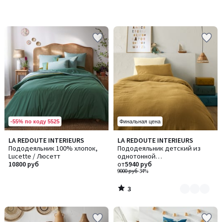
-55% по коду 5525
Финальная цена
3
LA REDOUTE INTERIEURS
LA REDOUTE INTERIEURS
Количество
/
Пододеяльник 100% хлопок,
Пододеяльник детский из
цветов:
5
Lucette / Люсетт
однотонной
3
10800 руб
хлопчатобумажной газовой
от
5940 руб
ткани, Kumla / Кумла
9000 руб
-34%
3
/
5