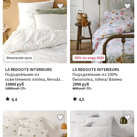
-55% по коду 5525
Финальная цена
4,4
4,5
LA REDOUTE INTERIEURS
LA REDOUTE INTERIEURS
/ 5
/ 5
Пододеяльник из
Пододеяльник из 100%
осветленного хлопка, Neruda /
биохлопка, Vahina/ Вахина
Неруда
10800 руб
2990 руб
12000 руб
-10%
4600 руб
-35%
4,4
4,5
/
/
5
5