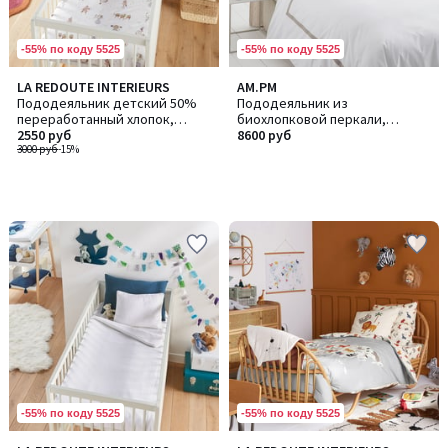
-55% по коду 5525
-55% по коду 5525
LA REDOUTE INTERIEURS
AM.PM
Пододеяльник детский 50%
Пододеяльник из
переработанный хлопок,
биохлопковой перкали,
Phineas / Финеас
2550 руб
Othoza / Отоза
8600 руб
3000 руб
-15%
-55% по коду 5525
-55% по коду 5525