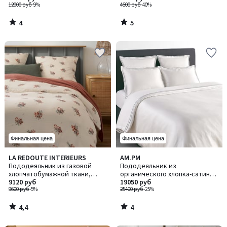
12000 руб
-9%
4600 руб
-40%
4
5
/
/
5
5
Финальная цена
Финальная цена
4,4
4
LA REDOUTE INTERIEURS
AM.PM
/ 5
/
Пододеяльник из газовой
Пододеяльник из
5
хлопчатобумажной ткани,
органического хлопка-сатина
Monceaux / Монсо
9120 руб
и лиоцелла, TUCCI / ТУЧЧИ
19050 руб
9600 руб
-5%
25400 руб
-25%
4,4
4
/
/
5
5