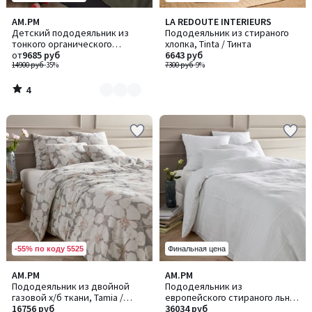
4
AM.PM
LA REDOUTE INTERIEURS
Количество
/
Детский пододеяльник из
Пододеяльник из стираного
цветов:
5
тонкого органического
хлопка, Tinta / Тинта
2
хлопчатобуажного полотна,
от
9685 руб
6643 руб
Gypse / Джипс
14900 руб
-35%
7300 руб
-9%
4
/
5
-55% по коду 5525
Финальная цена
5
AM.PM
AM.PM
/
Пододеяльник из двойной
Пододеяльник из
5
газовой х/б ткани, Tamia /
европейского стираного льна,
Тамиа
16756 руб
Chiba / Шиба
36034 руб