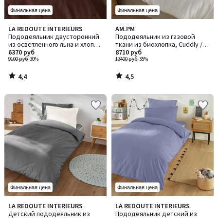
Финальная цена
Финальная цена
4,4
4,5
LA REDOUTE INTERIEURS
AM.PM
/ 5
/ 5
Пододеяльник двусторонний
Пододеяльник из газовой
из осветленного льна и хлопка,
ткани из биохлопка, Cuddly /
Annaba / Аннаба
6370 руб
Каддли
8710 руб
9100 руб
-30%
13400 руб
-35%
4,4
4,5
/
/
5
5
Финальная цена
Финальная цена
3,9
4,3
LA REDOUTE INTERIEURS
LA REDOUTE INTERIEURS
Количество
Количество
/ 5
/ 5
Детский пододеяльник из
Пододеяльник детский из
цветов:
цветов: