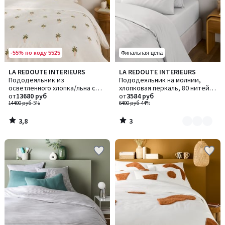
-55% по коду 5525
Финальная цена
3,8
3
LA REDOUTE INTERIEURS
LA REDOUTE INTERIEURS
Количество
/ 5
/
Пододеяльник из
Пододеяльник на молнии,
цветов:
5
осветленного хлопка/льна с
хлопковая перкаль, 80 нитей/
2
вышивкой, Ravenel / Ревенел
от
13680 руб
см², Scenario / Сценарио
от
3584 руб
14400 руб
-5%
6400 руб
-44%
3,8
3
/
/
5
5