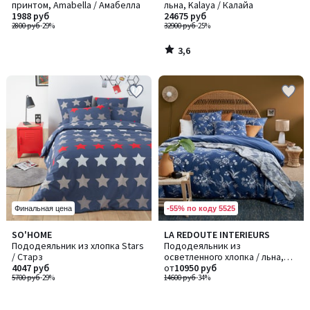
принтом, Amabella / Амабелла
льна, Kalaya / Калайа
1988 руб
24675 руб
2800 руб
-29%
32900 руб
-25%
3,6
/
5
-55% по коду 5525
Финальная цена
SO'HOME
LA REDOUTE INTERIEURS
Пододеяльник из хлопка Stars
Пододеяльник из
/ Старз
осветленного хлопка / льна,
4047 руб
Balina / Балина
от
10950 руб
5700 руб
-29%
14600 руб
-34%