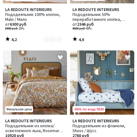
4,2
4,6
LA REDOUTE INTERIEURS
LA REDOUTE INTERIEURS
Количество
/ 5
/ 5
Пододеяльник 100% хлопок,
Пододеяльник 50%
цветов:
Malo / Мало
переработанного хлопка,
2
от
6300 руб
Camomille / Камомиль
от
2346 руб
8400 руб
-25%
4600 руб
-49%
4,2
4,6
/
/
5
5
-55% по коду 5525
Финальная цена
4
5
LA REDOUTE INTERIEURS
LA REDOUTE INTERIEURS
/
/
Пододеяльник из хлопка/
Пододеяльник из фланели,
5
5
осветленного льна, Rosemary /
Shuss / Шусс
Розмари
10920 руб
2760 руб