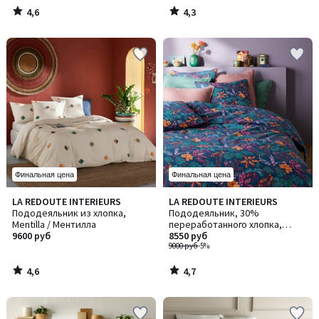
4,6
4,3
/
/
5
5
Финальная цена
Финальная цена
4,6
4,7
LA REDOUTE INTERIEURS
LA REDOUTE INTERIEURS
/ 5
/ 5
Пододеяльник из хлопка,
Пододеяльник, 30%
Mentilla / Ментилла
переработанного хлопка,
9600 руб
Foliaro / Фоларио
8550 руб
9000 руб
-5%
4,6
4,7
/
/
5
5