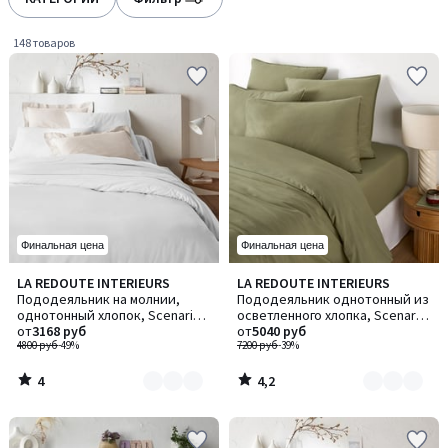
gauche
droite
148 товаров
Финальная цена
Финальная цена
4
4,2
LA REDOUTE INTERIEURS
LA REDOUTE INTERIEURS
Количество
Количество
/
/ 5
Пододеяльник на молнии,
Пододеяльник однотонный из
цветов:
цветов:
5
однотонный хлопок, Scenario /
осветленного хлопка, Scenario
4
8
Сценарио
от
3168 руб
/ Сценарио
от
5040 руб
4800 руб
-49%
7200 руб
-39%
4
4,2
/
/
5
5