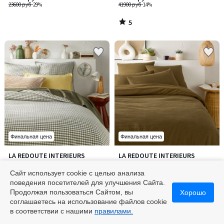
23600 руб
-29%
41900 руб
-14%
5
/
5
Финальная цена
Финальная цена
5
4,2
LA REDOUTE INTERIEURS
LA REDOUTE INTERIEURS
/
/ 5
Пододеяльник из
Хлопковый пододеяльник из
5
осветленного льна, Acélie Kaki
вафельной ткани, Tifly / Тифли
Сайт использует cookie с целью анализа
/ Асели Каки
11664 руб
10400 руб
поведения посетителей для улучшения Сайта.
14400 руб
-19%
Продолжая пользоваться Сайтом, вы
Хорошо
соглашаетесь на использование файлов cookie
5
4,2
/
/
в соответствии с нашими
правилами.
5
5