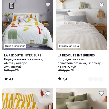
Финальная цена
Финальная цена
4,1
4,4
LA REDOUTE INTERIEURS
LA REDOUTE INTERIEURS
Количество
/ 5
/ 5
Пододеяльник из хлопка,
Пододеяльник из
цветов:
Alvros / Алворс
осветленного льна, Linot Rayé /
2
от
5600 руб
Линот Райе
от
12155 руб
7000 руб
-20%
14300 руб
-15%
4,1
4,4
/
/
5
5