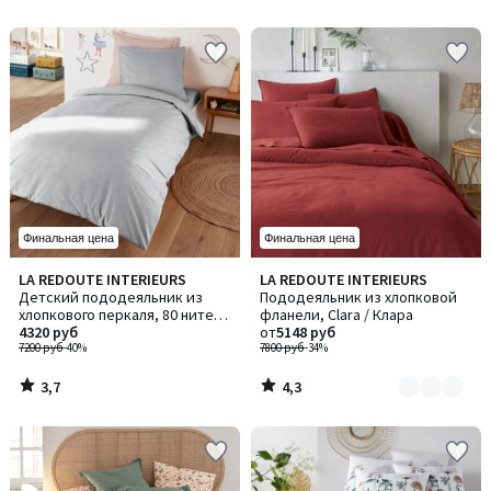
5
5
Финальная цена
Финальная цена
3,7
4,3
LA REDOUTE INTERIEURS
LA REDOUTE INTERIEURS
Количество
/ 5
/ 5
Детский пододеяльник из
Пододеяльник из хлопковой
цветов:
хлопкового перкаля, 80 нитей/
фланели, Clara / Клара
3
см², Scénario / Сценарио
4320 руб
от
5148 руб
7200 руб
-40%
7800 руб
-34%
3,7
4,3
/
/
5
5