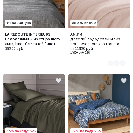
Финальная цена
Финальная цена
LA REDOUTE INTERIEURS
AM.PM
Количество
Пододеяльник из стиранного
Детский пододеяльник из
цветов:
льна, Linot Carreaux / Линот
органического хлопкового
6
Карро
19200 руб
газа, Yafa / Яфа
от
11920 руб
14900 руб
-25%
-55% по коду 5525
-55% по коду 5525