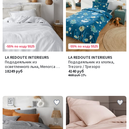
-55% по коду 5525
-55% по коду 5525
LA REDOUTE INTERIEURS
LA REDOUTE INTERIEURS
Пододеяльник из
Пододеяльник из хлопка,
осветленного льна, Menorca /
Trezoro / Трезоро
Менорка
18249 руб
4140 руб
4600 руб
-10%