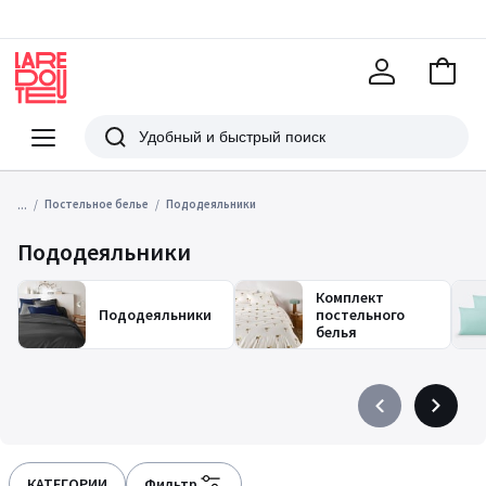
В
корзи
La
Redoute
Меню
Поиск
...
Постельное белье
Пододеяльники
Пододеяльники
Комплект
Пододеяльники
постельного
белья
Précédent
Suivant
-
-
défiler
défiler
à
à
КАТЕГОРИИ
Фильтр