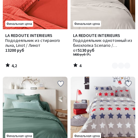
Финальная цена
Финальная цена
4,2
4
LA REDOUTE INTERIEURS
LA REDOUTE INTERIEURS
Количество
/ 5
/
Пододеяльник из стираного
Пододеяльник однотонный из
цветов:
5
льна, Linot / Линот
биохлопка Scenario /
2
13200 руб
Сценарио
от
5130 руб
5400 руб
-9%
4,2
4
/
/
5
5
Финальная цена
Финальная цена