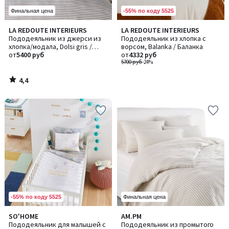
-55% по коду 5525
Финальная цена
4,4
LA REDOUTE INTERIEURS
LA REDOUTE INTERIEURS
/ 5
Пододеяльник из джерси из
Пододеяльник из хлопка с
хлопка/модала, Dolsi gris /
ворсом, Balanka / Баланка
Долси грис
от
5400 руб
от
4332 руб
5700 руб
-24%
4,4
/
5
-55% по коду 5525
Финальная цена
3,6
SO'HOME
AM.PM
/ 5
Пододеяльник для малышей с
Пододеяльник из промытого