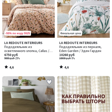
-55% по коду 5525
Финальная цена
4,6
4,6
LA REDOUTE INTERIEURS
LA REDOUTE INTERIEURS
/ 5
/ 5
Пододеяльник из
Пододеяльник из перкаля,
осветленного хлопка, Callas /
Eden Garden / Эден Гарден
Каллас
6750 руб
10260 руб
9000 руб
-25%
10800 руб
-5%
4,6
4,6
/
/
5
5
-