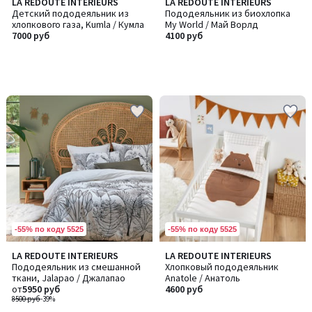
LA REDOUTE INTERIEURS
LA REDOUTE INTERIEURS
Детский пододеяльник из
Пододеяльник из биохлопка
хлопкового газа, Kumla / Кумла
My World / Май Ворлд
7000 руб
4100 руб
-55% по коду 5525
-55% по коду 5525
LA REDOUTE INTERIEURS
LA REDOUTE INTERIEURS
Пододеяльник из смешанной
Хлопковый пододеяльник
ткани, Jalapao / Джалапао
Anatole / Анатоль
от
5950 руб
4600 руб
8500 руб
-39%