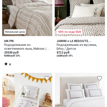
-55% по коду 5525
Финальная цена
4
AM.PM
JAMINI x LA REDOUTE
/
Пододеяльник из
INTERIEURS
Пододеяльник из муслина,
5
осветленного льна, Makoun /
Ditsy / Дитси
Макун
29330 руб
8712 руб
41900 руб
-30%
13200 руб
-34%
4
/
5