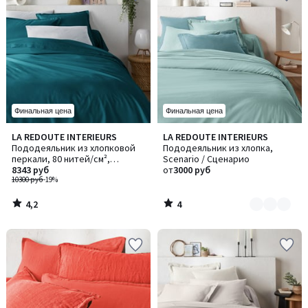
Финальная цена
Финальная цена
4,2
4
LA REDOUTE INTERIEURS
LA REDOUTE INTERIEURS
Количество
/ 5
/
Пододеяльник из хлопковой
Пододеяльник из хлопка,
цветов:
5
перкали, 80 нитей/см²,
Scenario / Сценарио
10
Scenario / Сценарио
8343 руб
от
3000 руб
10300 руб
-19%
4,2
4
/
/
5
5