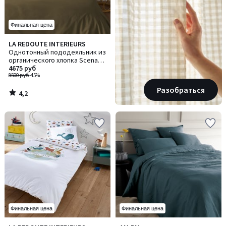
Финальная цена
4,2
LA REDOUTE INTERIEURS
/ 5
Однотонный пододеяльник из
органического хлопка Scenario
/ Сценарио
4675 руб
8500 руб
-45%
Разобраться
4,2
/
5
Финальная цена
Финальная цена