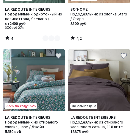
4
4,2
LA REDOUTE INTERIEURS
SO'HOME
Количество
/
/ 5
Пододеяльник однотонный из
Пододеяльник из хлопка Stars
цветов:
5
поликоттона, Scenario /
/ Старз
9
Сценарио
от
2400 руб
3500 руб
3000 руб
-20%
4
4,2
/
/
5
5
-55% по коду 5525
Финальная цена
4,5
3,9
LA REDOUTE INTERIEURS
LA REDOUTE INTERIEURS
/ 5
/ 5
Пододеяльник из стираного
Пододеяльник из стираного
хлопка, Jane / Джейн
хлопкового сатина, 118 нитей/
5850 руб
см², Victor /Виктор
13875 руб