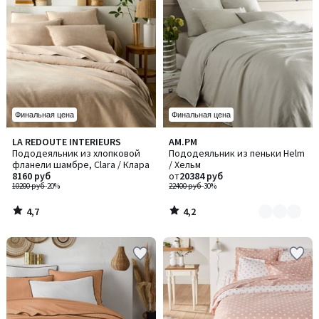
Финальная цена
Финальная цена
4,7
4,2
LA REDOUTE INTERIEURS
AM.PM
Количество
/ 5
/ 5
Пододеяльник из хлопковой
Пододеяльник из пеньки Helm
цветов:
фланели шамбре, Clara / Клара
/ Хельм
6
8160 руб
от
20384 руб
10200 руб
-20%
22400 руб
-30%
4,7
4,2
/
/
5
5