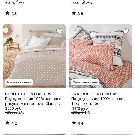
9000 руб
-35%
18500 руб
-25%
4,5
3,9
/
/
5
5
Финальная цена
Финальная цена
4,2
4,4
LA REDOUTE INTERIEURS
LA REDOUTE INTERIEURS
/ 5
/ 5
Пододеяльник 100% хлопок с
Пододеяльник 100% хлопок,
рисунком в горошек, Clarisse /
Tiebele / Тьебель
Кларисс
3600 руб
4472 руб
4800 руб
-25%
5200 руб
-14%
4,2
4,4
/
/
5
5