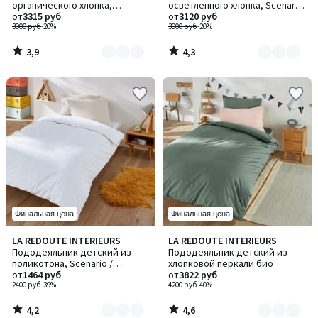
органического хлопка,
осветленного хлопка, Scenario
2
2
Scenario / Сценарио
от
3315 руб
/ Сценарио
от
3120 руб
3900 руб
-20%
3900 руб
-20%
3,9
4,3
/
/
5
5
Финальная цена
Финальная цена
4,2
4,6
LA REDOUTE INTERIEURS
LA REDOUTE INTERIEURS
Количество
Количество
/ 5
/ 5
Пододеяльник детский из
Пододеяльник детский из
цветов:
цветов:
поликотона, Scenario /
хлопковой перкали био
6
5
Сценарио
от
1464 руб
от
3822 руб
2400 руб
-39%
4200 руб
-40%
4,2
4,6
/
/