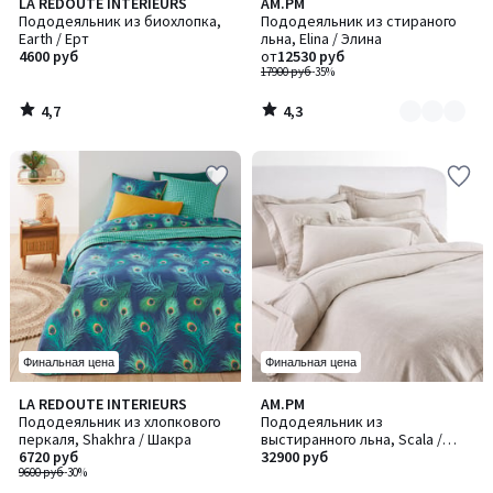
4,7
4,3
LA REDOUTE INTERIEURS
AM.PM
Количество
/ 5
/ 5
Пододеяльник из биохлопка,
Пододеяльник из стираного
цветов:
Earth / Ерт
льна, Elina / Элина
13
4600 руб
от
12530 руб
17900 руб
-35%
4,7
4,3
/
/
5
5
Финальная цена
Финальная цена
4,6
4,3
LA REDOUTE INTERIEURS
AM.PM
/ 5
/ 5
Пододеяльник из хлопкового
Пододеяльник из
перкаля, Shakhra / Шакра
выстиранного льна, Scala /
6720 руб
Скала
32900 руб
9600 руб
-30%