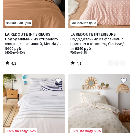
Финальная цена
Финальная цена
4,2
4,1
LA REDOUTE INTERIEURS
LA REDOUTE INTERIEURS
Количество
/ 5
/ 5
Пододеяльник из стираного
Пододеяльник из фланели с
цветов:
хлопка, с вышивкой, Merida /
принтом в горошек, Clarisse/
2
Мерида
9600 руб
Кларисс
от
6840 руб
16000 руб
-40%
7200 руб
-5%
4,2
4,1
/
/
5
5
-55% по коду 5525
-55% по коду 5525