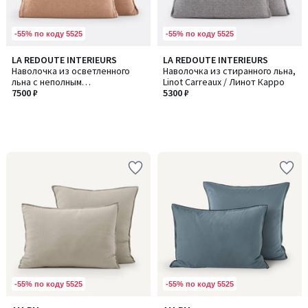
-55% по коду 5525
-55% по коду 5525
LA REDOUTE INTERIEURS
LA REDOUTE INTERIEURS
Наволочка из осветленного
Наволочка из стиранного льна,
льна с неполным
Linot Carreaux / Линот Карро
переплетением, Linot / Линот
7500 ₽
5300 ₽
-55% по коду 5525
-55% по коду 5525