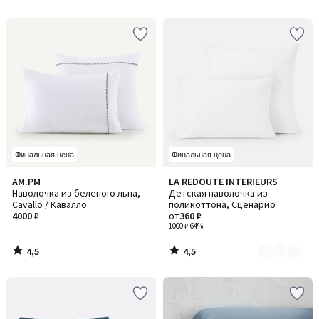
5
5
Финальная цена
Финальная цена
4,5
4,5
AM.PM
LA REDOUTE INTERIEURS
Количество
/ 5
/ 5
Наволочка из беленого льна,
Детская наволочка из
цветов:
Cavallo / Кавалло
поликоттона, Сценарио
6
4000 ₽
от
360 ₽
1000 ₽
-64%
4,5
4,5
/
/
5
5