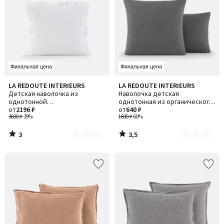
Финальная цена
Финальная цена
3
3,5
LA REDOUTE INTERIEURS
LA REDOUTE INTERIEURS
Количество
Количество
/
/ 5
Детская наволочка из
Наволочка детская
цветов:
цветов:
5
однотонной
однотонная из органического
6
2
хлопчатобумажной газовой
от
2196 ₽
хлопка, Scenario / Сценарио
от
640 ₽
ткани, Kumla / Кумла
3600 ₽
-39%
1600 ₽
-60%
3
3,5
/
/
5
5