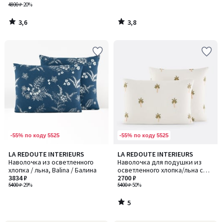
4800 ₽
-20%
3,6
3,8
/
/
5
5
-55% по коду 5525
-55% по коду 5525
5
LA REDOUTE INTERIEURS
LA REDOUTE INTERIEURS
/
Наволочка из осветленного
Наволочка для подушки из
5
хлопка / льна, Balina / Балина
осветленного хлопка/льна с
3834 ₽
вышивкой, Ravenel / Ревенел
2700 ₽
5400 ₽
-29%
5400 ₽
-50%
5
/
5