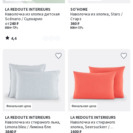
4,4
LA REDOUTE INTERIEURS
SO'HOME
Количество
/ 5
Наволочка из хлопка детская
Наволочка из хлопка, Stars /
цветов:
Scénario / Сценарио
Старз
3
от
240 ₽
360 ₽
800 ₽
-70%
800 ₽
-55%
4,4
/
5
Финальная цена
Финальная цена
3,6
3,8
LA REDOUTE INTERIEURS
LA REDOUTE INTERIEURS
/ 5
/ 5
Наволочка из стираного льна,
Наволочка из стираного
Limona bleu / Лимона бле
хлопка, Seersuckerr /
3840 ₽
Сирсакер
1600 ₽