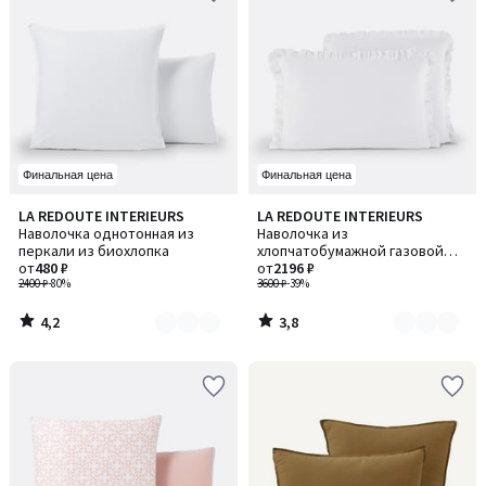
Финальная цена
Финальная цена
4,2
3,8
LA REDOUTE INTERIEURS
LA REDOUTE INTERIEURS
Количество
Количество
/ 5
/ 5
Наволочка однотонная из
Наволочка из
цветов:
цветов:
перкали из биохлопка
хлопчатобумажной газовой
2
6
от
480 ₽
ткани с воланом, Kumla / Кумла
от
2196 ₽
2400 ₽
-80%
3600 ₽
-39%
4,2
3,8
/
/
5
5