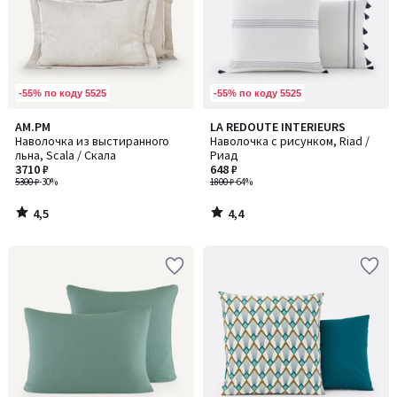
-55% по коду 5525
-55% по коду 5525
4,5
4,4
AM.PM
LA REDOUTE INTERIEURS
/ 5
/ 5
Наволочка из выстиранного
Наволочка с рисунком, Riad /
льна, Scala / Скала
Риад
3710 ₽
648 ₽
5300 ₽
-30%
1800 ₽
-64%
4,5
4,4
/
/
5
5