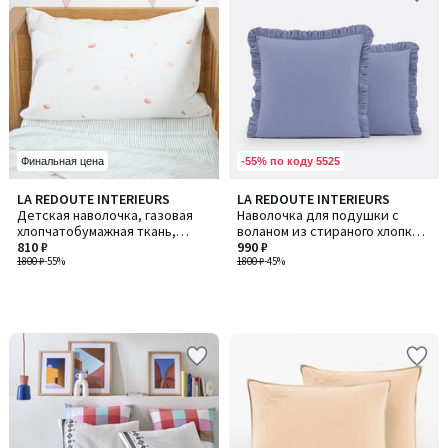
-55% по коду 5525
Финальная цена
LA REDOUTE INTERIEURS
LA REDOUTE INTERIEURS
Детская наволочка, газовая
Наволочка для подушки с
хлопчатобумажная ткань,
воланом из стираного хлопка,
принт "планеты", DIEGO /
810 ₽
Scenario / Сценарио
990 ₽
ДИЕГО
1800 ₽
-55%
1800 ₽
-45%