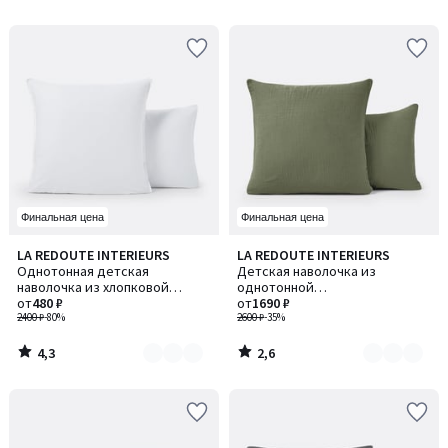
Финальная цена
Финальная цена
4,3
2,6
LA REDOUTE INTERIEURS
LA REDOUTE INTERIEURS
Количество
Количество
/ 5
/ 5
Однотонная детская
Детская наволочка из
цветов:
цветов:
наволочка из хлопковой
однотонной
2
6
перкали
от
480 ₽
хлопчатобумажной газовой
от
1690 ₽
2400 ₽
-80%
ткани, Kumla / Кумла
2600 ₽
-35%
4,3
2,6
/
/
5
5