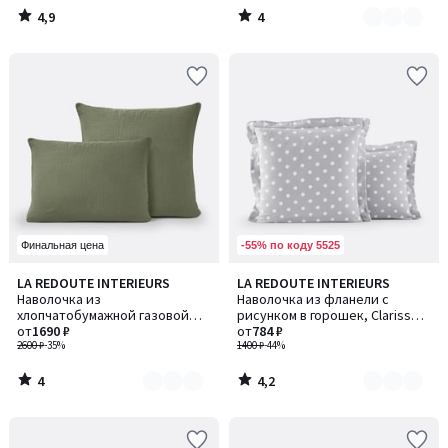
4,9
4
/
/
5
5
-55% по коду 5525
Финальная цена
4
4,2
LA REDOUTE INTERIEURS
LA REDOUTE INTERIEURS
Количество
Количество
/
/ 5
Наволочка из
Наволочка из фланели с
цветов:
цветов:
5
хлопчатобумажной газовой
рисунком в горошек, Clarisse /
5
2
ткани, Kumla / Кумла
от
1690 ₽
Кларисс
от
784 ₽
2600 ₽
-35%
1400 ₽
-44%
4
4,2
/
/
5
5