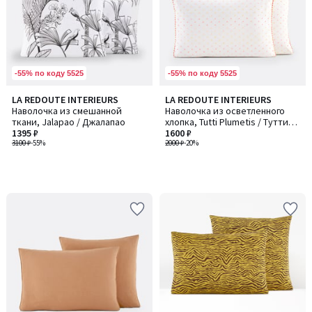
-55% по коду 5525
-55% по коду 5525
LA REDOUTE INTERIEURS
LA REDOUTE INTERIEURS
Наволочка из смешанной
Наволочка из осветленного
ткани, Jalapao / Джалапао
хлопка, Tutti Plumetis / Тутти
1395 ₽
Пламетис
1600 ₽
3100 ₽
-55%
2000 ₽
-20%