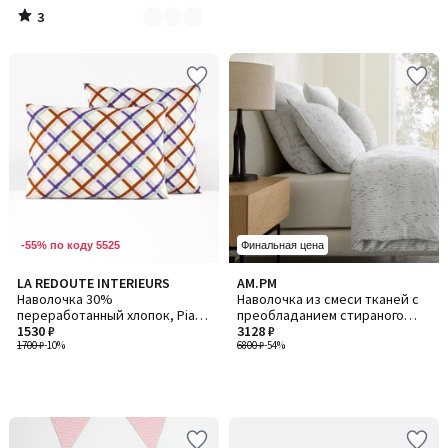
3
/
5
-55% по коду 5525
Финальная цена
LA REDOUTE INTERIEURS
AM.PM
Наволочка 30%
Наволочка из смеси тканей с
переработанный хлопок, Piaro
преобладанием стираного
/ Пиаро
1530 ₽
льна, JOSELIA / ДЖОЗЕЛИЯ
3128 ₽
1700 ₽
-10%
6800 ₽
-54%