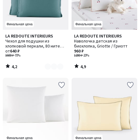
Финальная цена
Финальная цена
4,2
4,9
LA REDOUTE INTERIEURS
LA REDOUTE INTERIEURS
Количество
/ 5
/ 5
Чехол для подушки из
Наволочка детская из
цветов:
хлопковой перкали, 80 нитей/
биохлопка, Griotte / Гриотт
4
см², Scenario / Сценарио
от
640 ₽
960 ₽
1600 ₽
-70%
1200 ₽
-20%
4,2
4,9
/
/
5
5
Финальная цена
Финальная цена