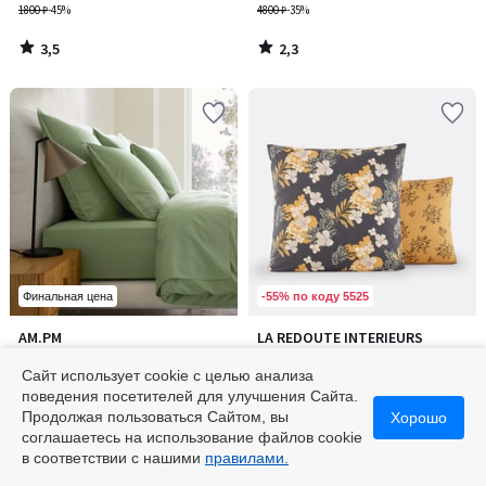
1800 ₽
-45%
4800 ₽
-35%
3,5
2,3
/
/
5
5
-55% по коду 5525
Финальная цена
4,6
AM.PM
LA REDOUTE INTERIEURS
Количество
/ 5
Наволочка из стираной
Наволочка из стиранного
цветов:
хлопковой перкали, Sabbal /
хлопка, Shabby / Шебби
Сайт использует cookie с целью анализа
3
Саббал
от
1900 ₽
496 ₽
поведения посетителей для улучшения Сайта.
3800 ₽
-50%
1600 ₽
-69%
Продолжая пользоваться Сайтом, вы
Хорошо
соглашаетесь на использование файлов cookie
4,6
/
в соответствии с нашими
правилами.
5