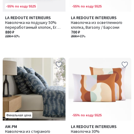
-55% по коду 5525
-55% по коду 5525
LA REDOUTE INTERIEURS
LA REDOUTE INTERIEURS
Наволочка на подушку 50%
Наволочка из осветленного
переработанный хлопок, Erwin
хлопка, Barsony / Барсони
/ Эрвин
880 ₽
700 ₽
2200 ₽
-60%
2000 ₽
-65%
-55% по коду 5525
Финальная цена
AM.PM
LA REDOUTE INTERIEURS
Наволочка из стираного
Наволочка 30%