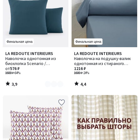
Финальная цена
Финальная цена
3,9
4,4
LA REDOUTE INTERIEURS
LA REDOUTE INTERIEURS
Количество
/ 5
/ 5
Наволочка однотонная из
Наволочка на подушку-валик
цветов:
биохлопка Scenario /
однотонная из стираного
2
Сценарио
от
576 ₽
хлопка, Scenario / Сценарио
1216 ₽
1600 ₽
-64%
1600 ₽
-24%
3,9
4,4
/
/
5
5
-