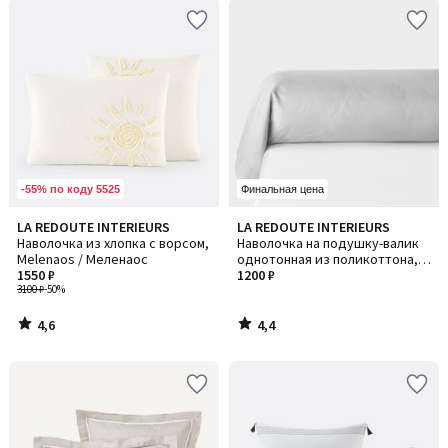
-55% по коду 5525
Финальная цена
4,6
4,4
LA REDOUTE INTERIEURS
LA REDOUTE INTERIEURS
/ 5
/ 5
Наволочка из хлопка с ворсом,
Наволочка на подушку-валик
Melenaos / Меленаос
однотонная из поликоттона,
1550 ₽
Scenario / Сценарио
1200 ₽
3100 ₽
-50%
4,6
4,4
/
/
5
5