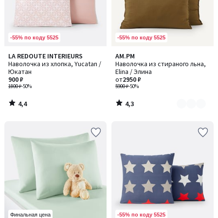
-55% по коду 5525
-55% по коду 5525
4,4
4,3
LA REDOUTE INTERIEURS
AM.PM
Количество
/ 5
/ 5
Наволочка из хлопка, Yucatan /
Наволочка из стираного льна,
цветов:
Юкатан
Elina / Элина
2
900 ₽
от
2950 ₽
1800 ₽
-50%
5900 ₽
-50%
4,4
4,3
/
/
5
5
-55% по коду 5525
Финальная цена