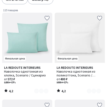
gauche
droite
115 товаров
Финальная цена
Финальная цена
4,2
4,2
LA REDOUTE INTERIEURS
LA REDOUTE INTERIEURS
Количество
Количество
/ 5
/ 5
Наволочка однотонная из
Наволочка однотонная из
цветов:
цветов:
хлопка, Scenario / Сценарио
поликоттона, Scenario /
8
6
от
372 ₽
Сценарио
от
400 ₽
1200 ₽
-69%
1000 ₽
-60%
4,2
4,2
/
/
5
5