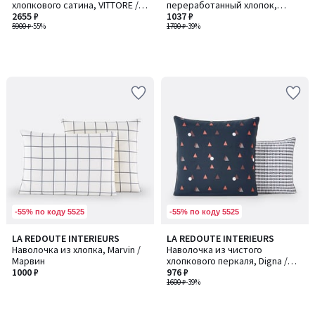
хлопкового сатина, VITTORE /
переработанный хлопок,
ВИТТОР
2655 ₽
Karmélie / Кармели
1037 ₽
5900 ₽
-55%
1700 ₽
-39%
-55% по коду 5525
-55% по коду 5525
LA REDOUTE INTERIEURS
LA REDOUTE INTERIEURS
Наволочка из хлопка, Marvin /
Наволочка из чистого
Марвин
хлопкового перкаля, Digna /
1000 ₽
Дигна
976 ₽
1600 ₽
-39%