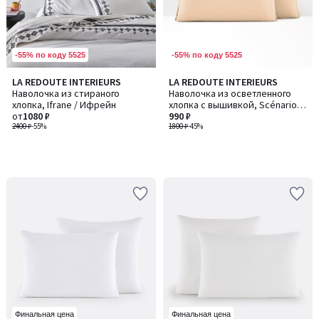
-55% по коду 5525
-55% по коду 5525
LA REDOUTE INTERIEURS
LA REDOUTE INTERIEURS
Наволочка из стираного
Наволочка из осветленного
хлопка, Ifrane / Ифрейн
хлопка с вышивкой, Scénario /
от
1080 ₽
Сценарио
990 ₽
2400 ₽
-55%
1800 ₽
-45%
Финальная цена
Финальная цена