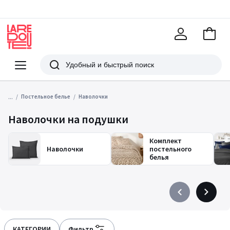
В
корзи
La
Redoute
Меню
Поиск
...
Постельное белье
Наволочки
Наволочки на подушки
Комплект
Наволочки
постельного
белья
Précédent
Suivant
-
-
défiler
défiler
à
à
КАТЕГОРИИ
Фильтр