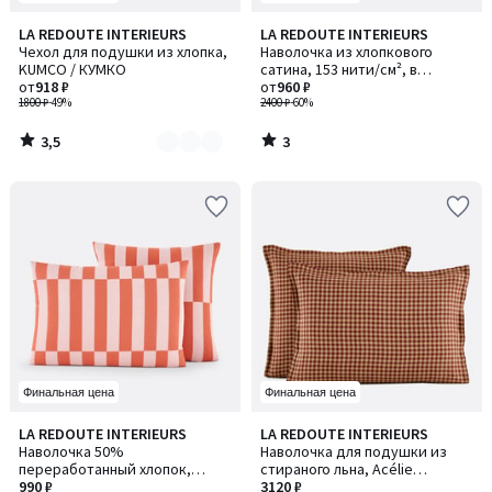
3,5
3
LA REDOUTE INTERIEURS
LA REDOUTE INTERIEURS
Количество
/ 5
/
Чехол для подушки из хлопка,
Наволочка из хлопкового
цветов:
5
KUMCO / КУМКО
сатина, 153 нити/см², в
5
от
918 ₽
полоску Opale / Опаль
от
960 ₽
1800 ₽
-49%
2400 ₽
-60%
3,5
3
/
/
5
5
Финальная цена
Финальная цена
3,5
2,3
LA REDOUTE INTERIEURS
LA REDOUTE INTERIEURS
/ 5
/ 5
Наволочка 50%
Наволочка для подушки из
переработанный хлопок,
стираного льна, Acélie
Tabaka / Табака, красная
990 ₽
Bordeaux / Асели Бордо
3120 ₽