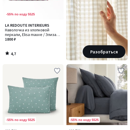
-55% по коду 5525
4,7
LA REDOUTE INTERIEURS
/ 5
Наволочка из хлопковой
перкали, Elisa mauve / Элиза
мов
1800 ₽
Разобраться
4,7
/
5
-55% по коду 5525
-55% по коду 5525