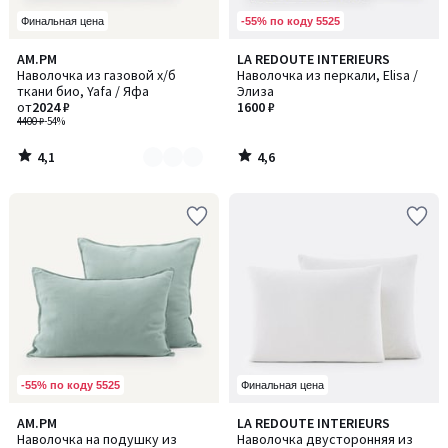
-55% по коду 5525
Финальная цена
4,1
4,6
AM.PM
LA REDOUTE INTERIEURS
Количество
/ 5
/ 5
Наволочка из газовой х/б
Наволочка из перкали, Elisa /
цветов:
ткани био, Yafa / Яфа
Элиза
4
от
2024 ₽
1600 ₽
4400 ₽
-54%
4,1
4,6
/
/
5
5
-55% по коду 5525
Финальная цена
4,4
4,3
AM.PM
LA REDOUTE INTERIEURS
Количество
Количество
/ 5
/ 5
Наволочка на подушку из
Наволочка двусторонняя из
цветов:
цветов: