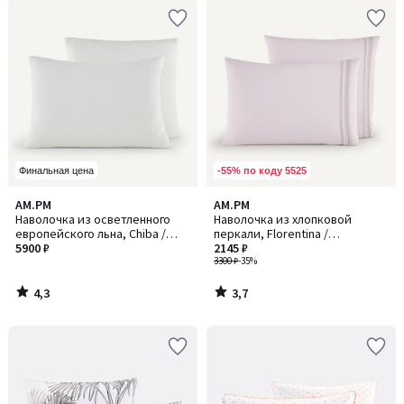
-55% по коду 5525
Финальная цена
4,3
3,7
AM.PM
AM.PM
/ 5
/ 5
Наволочка из осветленного
Наволочка из хлопковой
европейского льна, Chiba /
перкали, Florentina /
Шиба
5900 ₽
Флорентина
2145 ₽
3300 ₽
-35%
4,3
3,7
/
/
5
5