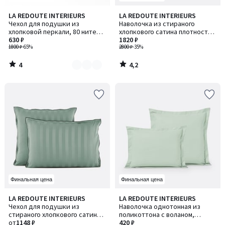
4
4,2
LA REDOUTE INTERIEURS
LA REDOUTE INTERIEURS
Количество
/
/ 5
Чехол для подушки из
Наволочка из стираного
цветов:
5
хлопковой перкали, 80 нитей/
хлопкового сатина плотностью
3
см², Scénario / Сценарио
630 ₽
118 нитей/см², Victor / Виктор
1820 ₽
1800 ₽
-65%
2800 ₽
-35%
4
4,2
/
/
5
5
Финальная цена
Финальная цена
4,2
4,2
LA REDOUTE INTERIEURS
LA REDOUTE INTERIEURS
Количество
/ 5
/ 5
Чехол для подушки из
Наволочка однотонная из
цветов:
стираного хлопкового сатина
поликоттона с воланом,
3
плотностью 118 нитей/см²,
от
1148 ₽
Scenario / Сценарио
420 ₽