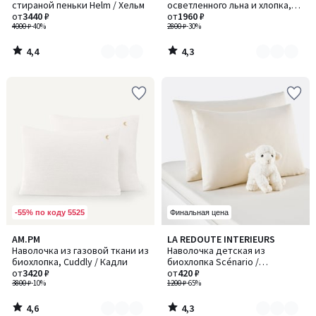
стираной пеньки Helm / Хельм
осветленного льна и хлопка,
4
2
от
3440 ₽
Annaba / Аннаба
от
1960 ₽
4000 ₽
-40%
2800 ₽
-30%
4,4
4,3
/
/
5
5
-55% по коду 5525
Финальная цена
4,6
4,3
AM.PM
LA REDOUTE INTERIEURS
Количество
Количество
/ 5
/ 5
Наволочка из газовой ткани из
Наволочка детская из
цветов:
цветов:
биохлопка, Cuddly / Кадли
биохлопка Scénario /
2
2
от
3420 ₽
Сценарио
от
420 ₽
3800 ₽
-10%
1200 ₽
-65%
4,6
4,3
/
/