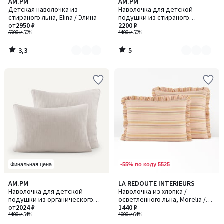
3,3
5
AM.PM
AM.PM
Количество
Количество
/ 5
/
Детская наволочка из
Наволочка для детской
цветов:
цветов:
5
стираного льна, Elina / Элина
подушки из стираного
2
3
от
2950 ₽
биохлопкового плотна, Gypse /
2200 ₽
5900 ₽
-50%
Джипс
4400 ₽
-50%
3,3
5
/
/
5
5
-55% по коду 5525
Финальная цена
3
AM.PM
LA REDOUTE INTERIEURS
Количество
/
Наволочка для детской
Наволочка из хлопка /
цветов:
5
подушки из органического
осветленного льна, Morelia /
4
хлопкового газа, Yafa / Яфа
от
2024 ₽
Морелия
1440 ₽
4400 ₽
-54%
4000 ₽
-64%