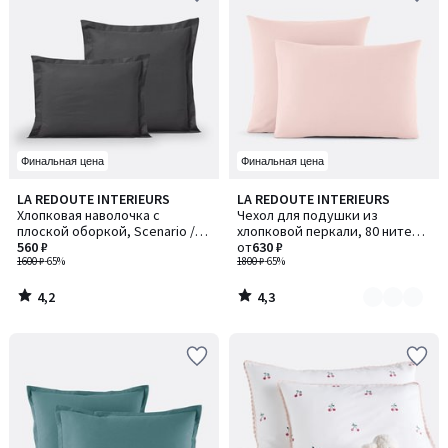
Финальная цена
Финальная цена
4,2
4,3
LA REDOUTE INTERIEURS
LA REDOUTE INTERIEURS
Количество
/ 5
/ 5
Хлопковая наволочка с
Чехол для подушки из
цветов:
плоской оборкой, Scenario /
хлопковой перкали, 80 нитей/
4
Сценарио
560 ₽
см², Scenario / Сценарио
от
630 ₽
1600 ₽
-65%
1800 ₽
-65%
4,2
4,3
/
/
5
5