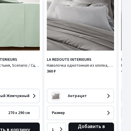
NTERIEURS
LA REDOUTE INTERIEURS
LA R
Хлопковая простыня, Scenario / Сценарио
Наволочка однотонная из хлопка, Scenario / Сценарио
360 ₽
630 ₽
рый Жемчужный
Антрацит
270 x 290 см
Размер
Ра
Добавить в
ть в корзину
1