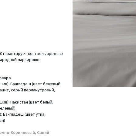
00 гарантирует контроль вредных
народной маркировке.
овара
ошив): Бангладеш (цвет бежевый
рацит, серый перламутровый,
шив): Пакистан (цвет белый,
зелёный)
 Бангладеш (цвет утка,
ый)
емно-Коричневый, Синий