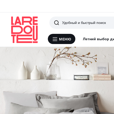
Поиск
Летний выбор д
МЕНЮ
Меню
La
Redoute