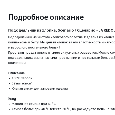
Подробное описание
Пододеяльник из хлопка, Scenario / Сценарио - LA REDO
Пододеяльник из чистого хлопкового полотна. Изделия из хлопк
компаньоны в быту. Мы ценим хлопок за его эластичность и мягко
и взрослого постельного белья !
Простыня представлена в гамме актуальных расцветок. Можно соч
пододеяльниками, натяжными простынями и постельным бельем 
коллекции.
Описание
• 100% хлопок
• 57 нитей/см²
• Клапан внизу для заправки одеяла
Уход
• Машинная стирка при 60 °С
• Стирая белье при 40 °С вместо 60 °С, вы расходуете меньше э