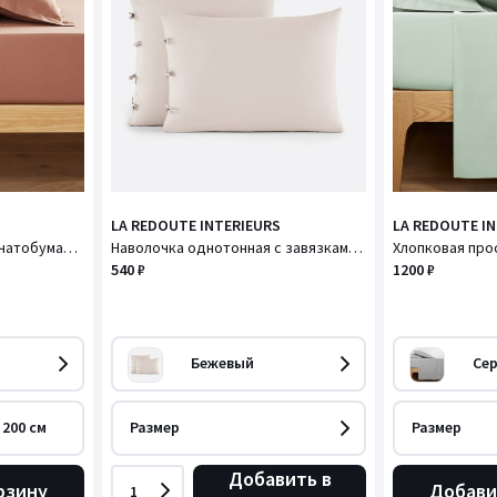
LA REDOUTE INTERIEURS
LA REDOUTE I
Простыня натяжная хлопчатобумажная, высота бортика 25 см, Scenario / Сценарио
Наволочка однотонная с завязками из хлопка, Scénario / Сценарио
540 ₽
1200 ₽
Бежевый
Се
 200 см
Размер
Размер
Добавить в
рзину
Добави
1