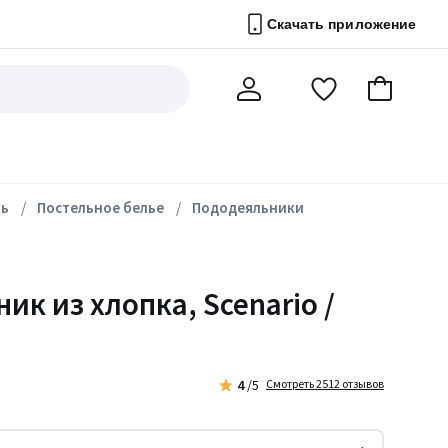
Скачать приложение
Перейти
В
Мой
в
корзину
счет
список
избранного
ль
Постельное белье
Пододеяльники
ик из хлопка, Scenario /
4
/5
Смотреть 2512 отзывов