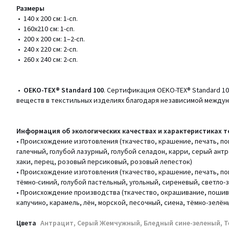
Размеры
• 140 x 200 см: 1-сп.
• 160x210 см: 1-сп.
• 200 х 200 см: 1–2-сп.
• 240 х 220 см: 2-сп.
• 260 х 240 см: 2-сп.
•
OEKO-TEX® Standard 100
. Сертификация OEKO-TEX® Standard 1
веществ в текстильных изделиях благодаря независимой между
Информация об экологических качествах и характеристиках т
• Происхождение изготовления (ткачество, крашение, печать, п
галечный, голубой лазурный, голубой селадон, карри, серый ант
хаки, перец, розовый персиковый, розовый лепесток)
• Происхождение изготовления (ткачество, крашение, печать, по
тёмно-синий, голубой пастельный, угольный, сиреневый, светло-
• Происхождение производства (ткачество, окрашивание, пошив):
капучино, карамель, лён, морской, песочный, сиена, тёмно-зелён
Цвета
Антрацит, Серый Жемчужный, Бледный сине-зеленый, Т