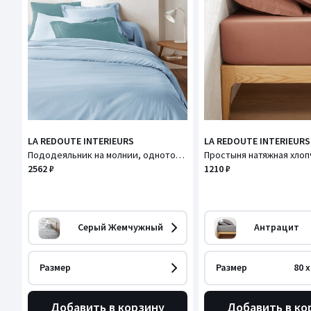
LA REDOUTE INTERIEURS
LA REDOUTE INTERIEURS
Пододеяльник на молнии, однотонный хлопок, Scenario / Сценарио
2562 ₽
1210 ₽
Серый Жемчужный
Антрацит
Размер
Размер
80 x
Добавить в корзину
Добавить в ко