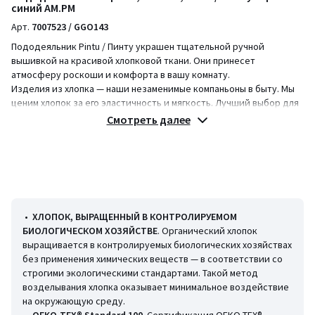
синий AM.PM
Арт.
7007523 / GGO143
Пододеяльник Pintu / Пинту украшен тщательной ручной
вышивкой на красивой хлопковой ткани. Они принесет
атмосферу роскоши и комфорта в вашу комнату.
Изделия из хлопка — наши незаменимые компаньоны в быту. Мы
ценим хлопок за его эластичность и мягкость. Лучший выбор для
детского и взрослого постельного белья !
Смотреть далее
Описание
• 100% хлопок, 120 г/м²
• Биохлопок
• 60 проводов/см2 : самый распространенный показатель для
измерения качества ткани, в частности постельного белья, — это
•
ХЛОПОК, ВЫРАЩЕННЫЙ В КОНТРОЛИРУЕМОМ
количество нитей на см². Благодаря переплетению и количеству
БИОЛОГИЧЕСКОМ ХОЗЯЙСТВЕ
. Органический хлопок
нитей достигаются определенные свойства ткани. Оптимальное
выращивается в контролируемых биологических хозяйствах
количество нитей делает постельное белье особенно мягким.
без применения химических веществ — в соответствии со
• Застежка на пуговицы по низу
строгими экологическими стандартами. Такой метод
возделывания хлопка оказывает минимальное воздействие
Уход
на окружающую среду.
Следуйте нашим рекомендациям по уходу, чтобы сохранить
•
OEKO-TEX® Standard 100
. Сертификация OEKO-TEX®