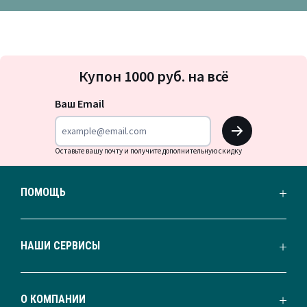
Подписка
Купон 1000 руб. на всё
на
новости
Ваш Email
OK
Оставьте вашу почту и получите дополнительную скидку
ПОМОЩЬ
НАШИ СЕРВИСЫ
О КОМПАНИИ