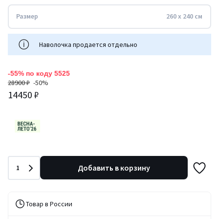
Размер
260 x 240 см
Наволочка продается отдельно
-55% по коду 5525
28900 ₽
-50%
14450 ₽
Количество
Добавить в корзину
1
Товар в России