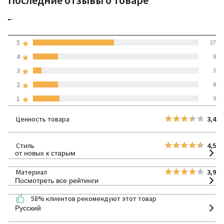
3,7
5
27
(55 отзывов)
средняя оценка
4
8
покупателей по всем
3
3
странам
2
8
1
9
100% проверенные отзывы,
Инициативы LaRedoute
Ценность товара
3,4
детализация
Стиль
4,5
от новых к старым
Материал
3,9
Посмотреть все рейтинги
58% клиентов рекомендуют этот товар
Русский