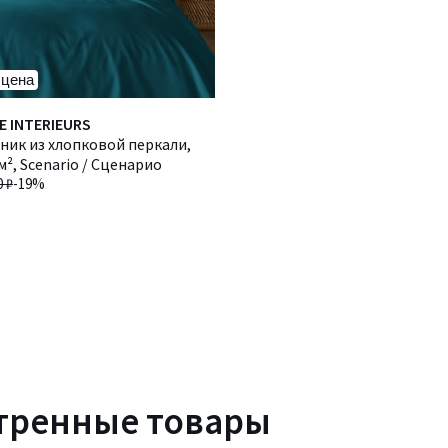
 цена
E INTERIEURS
ник из хлопковой перкали,
м², Scenario / Сценарио
0 ₽
-19%
тренные товары