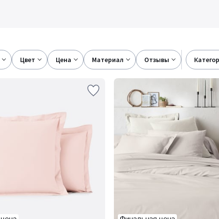
цвет
цена
материал
отзывы
катего
 цена
Финальная цена