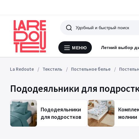
Поиск
Летний выбор д
МЕНЮ
Меню
La
Redoute
La Redoute
Текстиль
Постельное белье
Постельн
Пододеяльники для подрост
Пододеяльники
Комплек
для подростков
молнии