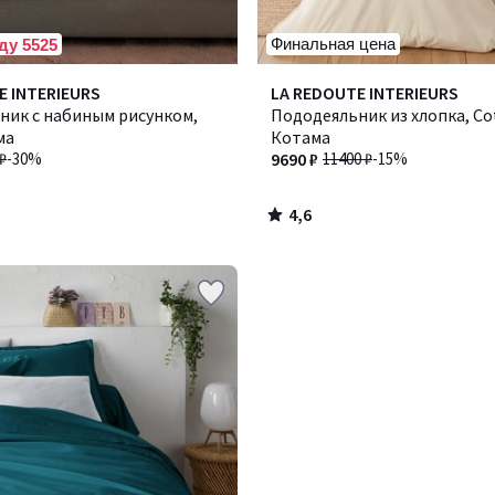
Финальная цена
ду 5525
4,6
E INTERIEURS
LA REDOUTE INTERIEURS
/ 5
ник с набиным рисунком,
Пододеяльник из хлопка, Co
ма
Котама
₽
-30%
9690 ₽
11400 ₽
-15%
4,6
/
5