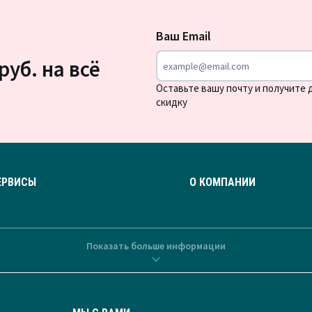
Подписка
на
Ваш Email
новости
руб. на всё
Оставьте вашу почту и получите
скидку
ЕРВИСЫ
О КОМПАНИИ
Показать больше информации