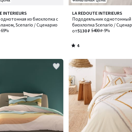
4
E INTERIEURS
Количество
LA REDOUTE INTERIEURS
/
однотонная из биохлопка с
цветов:
Пододеяльник однотонный 
5
ланом, Scenario / Сценарио
2
биохлопка Scenario / Сцена
-69%
от
5130 ₽
5400 ₽
-9%
4
/
5