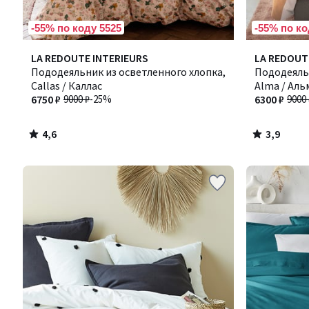
-55% по коду 5525
-55% по ко
4,6
3,9
LA REDOUTE INTERIEURS
LA REDOUT
/ 5
/ 5
Пододеяльник из осветленного хлопка,
Пододеяль
Callas / Каллас
Alma / Аль
6750 ₽
9000 ₽
-25%
6300 ₽
9000 
4,6
3,9
/
/
5
5