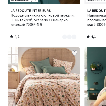
4,2
4,1
Количество
LA REDOUTE INTERIEURS
LA REDOUT
/ 5
/ 5
цветов:
Пододеяльник из хлопковой перкали,
Наволочка 
3
80 нитей/см², Scenario / Сценарио
плоским во
от
3960 ₽
7200 ₽
-45%
558 ₽
1800 ₽
4,2
4,1
/
/
5
5