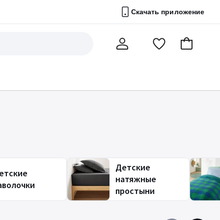
Скачать приложение
Перейти
В
Мой
в
корзину
счет
список
избранного
Детские
етские
натяжные
аволочки
простыни