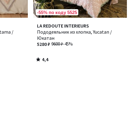
-55% по коду 5525
4,4
LA REDOUTE INTERIEURS
/ 5
tama /
Пододеяльник из хлопка, Yucatan /
Юкатан
5280 ₽
9600 ₽
-45%
4,4
/
5