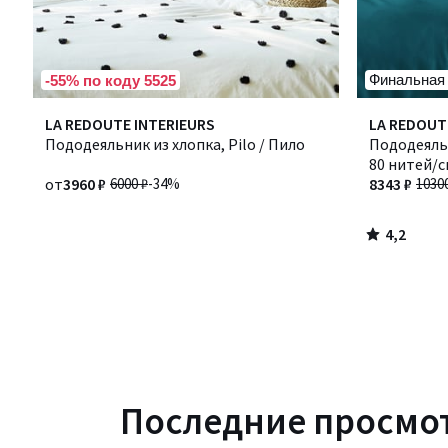
Финальная
-55% по коду 5525
4,2
LA REDOUTE INTERIEURS
LA REDOUT
/ 5
Пододеяльник из хлопка, Pilo / Пило
Пододеяль
80 нитей/с
от
3960 ₽
6000 ₽
-34%
8343 ₽
1030
4,2
/
5
Последние просмо