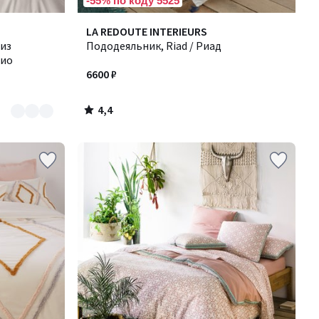
-55% по коду 5525
4,4
LA REDOUTE INTERIEURS
/ 5
из
Пододеяльник, Riad / Риад
рио
6600 ₽
4,4
/
5