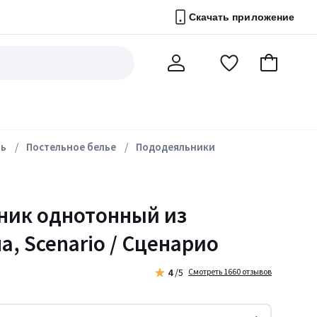
Скачать приложение
Перейти
В
Мой
в
корзину
счет
список
избранного
ль
Постельное белье
Пододеяльники
ник однотонный из
а, Scenario / Сценарио
4
/5
Смотреть 1660 отзывов