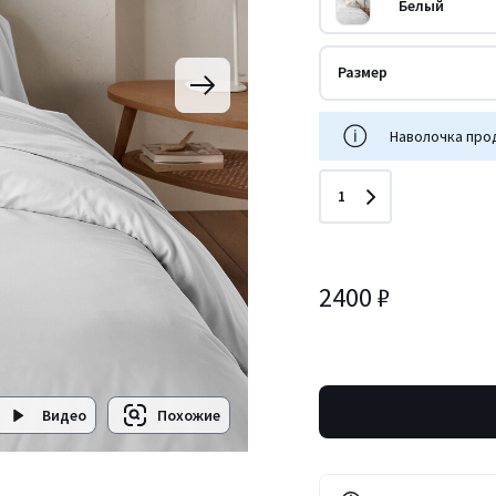
Белый
Размер
Наволочка про
Количество
1
2400 ₽
Видео
Похожие