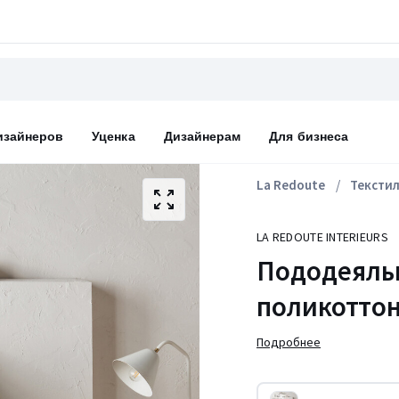
изайнеров
Уценка
Дизайнерам
Для бизнеса
La Redoute
Тексти
LA REDOUTE INTERIEURS
Пододеяль
поликоттон
Подробнее