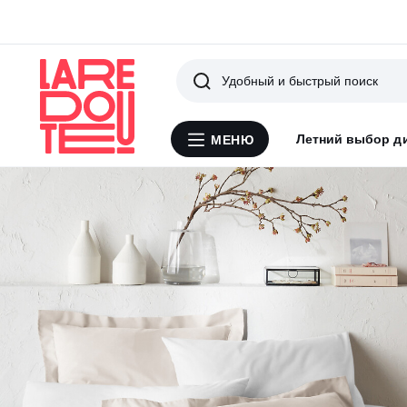
Поиск
Летний выбор д
МЕНЮ
Меню
La
Redoute