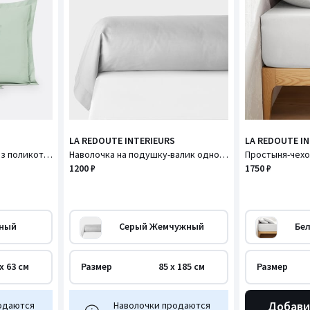
LA REDOUTE INTERIEURS
LA REDOUTE I
Наволочка однотонная из поликоттона с воланом, Scenario / Сценарио
Наволочка на подушку-валик однотонная из поликоттона, Scenario / Сценарио
1200 ₽
1750 ₽
еный
Серый Жемчужный
Бе
x 63 см
Размер
85 x 185 см
Размер
Добави
одаются
Наволочки продаются