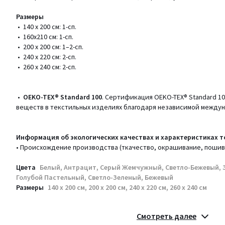
Размеры
• 140 x 200 см: 1-сп.
• 160x210 см: 1-сп.
• 200 х 200 см: 1–2-сп.
• 240 х 220 см: 2-сп.
• 260 х 240 см: 2-сп.
•
OEKO-TEX® Standard 100
. Сертификация OEKO-TEX® Standard 1
веществ в текстильных изделиях благодаря независимой между
Информация об экологических качествах и характеристиках т
• Происхождение производства (ткачество, окрашивание, пошив
Цвета
Белый, Антрацит, Серый Жемчужный, Светло-Бежевый, 
Голубой Пастельный, Светло-Зеленый, Бежевый
Размеры
140 x 200 см, 200 x 200 см, 240 x 220 см, 260 x 240 см
Смотреть далее