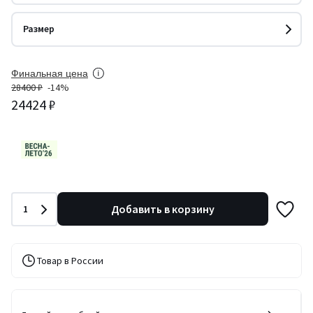
Размер
Финальная цена
28400 ₽
-14%
24424 ₽
Количество
Добавить в корзину
1
Товар в России