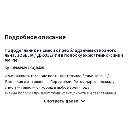
Подробное описание
Пододеяльник из смеси с преобладанием стираного
льна, JOSELIA / ДЖОЗЕЛИЯ в полоску экрю/темно-синий
AM.PM
Арт.
6988989 / GQB480
Изысканность и элегантность: постельное белье Joselia /
Джозелия изготовлено в Португалии. Летом дарит прохладу,
зимой — тепло — он хорош в любое время года.
Тканые полоски придают ткани фактурность и естественным
образом сочетаются с однотонным постельным бельем Elina /
Смотреть далее
Элина из стираного льна.
Выращенный в Европе, осветленный лен легок в уходе, имеет
слегка мятый эффект, поэтому он не требует глажки.
Осветленный лен со временем становится мягче и красивее.