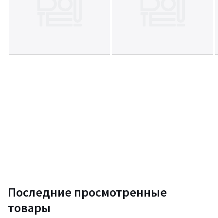
Информация об экологических качествах и характеристиках
товара
• Происхождение производства (ткачество, окрашивание,
пошив): Португалия
Цвета
В полоску экрю/темно-синий
Размеры
140 x 200 см, 200 x 200 см, 240 x 220 см, 260 x 240 см
Последние просмотренные
товары