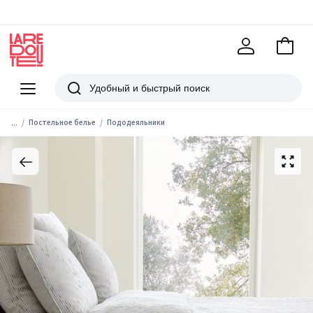
В
корзи
La
Redoute
Меню
Поиск
...
Постельное белье
Пододеяльники