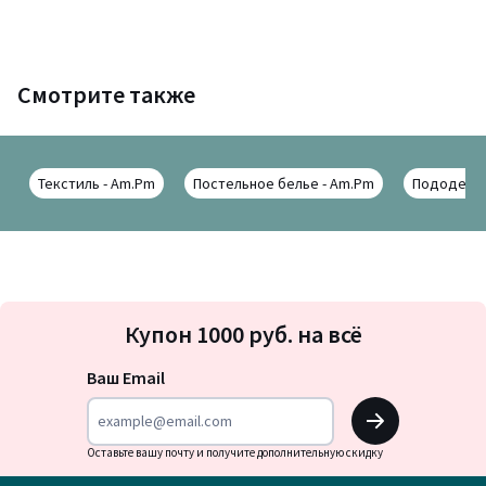
Смотрите также
Текстиль - Am.Pm
Постельное белье - Am.Pm
Пододеяль
Подписка
Купон 1000 руб. на всё
на
новости
Ваш Email
OK
Оставьте вашу почту и получите дополнительную скидку