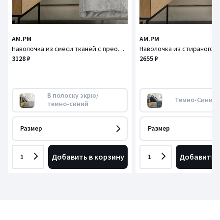
AM.PM
AM.PM
Наволочка из смеси тканей с преобладанием стираного льна, JOSELIA / ДЖОЗЕЛИЯ
3128 ₽
2655 ₽
В полоску экрю/
Темно-Синий
темно-синий
Размер
Размер
Добавить в корзину
Добавить в
1
1