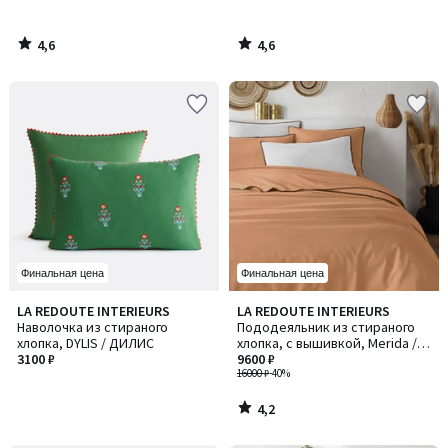
4,6
4,6
/
/
5
5
Финальная цена
Финальная цена
4,2
LA REDOUTE INTERIEURS
LA REDOUTE INTERIEURS
/ 5
Наволочка из стираного
Пододеяльник из стираного
хлопка, DYLIS / ДИЛИС
хлопка, с вышивкой, Merida /
3100 ₽
Мерида
9600 ₽
16000 ₽
-40%
4,2
/
5