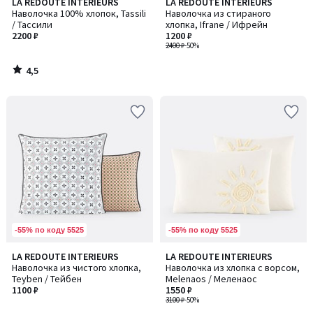
4,5
LA REDOUTE INTERIEURS
LA REDOUTE INTERIEURS
/ 5
Наволочка 100% хлопок, Tassili
Наволочка из стираного
/ Тассили
хлопка, Ifrane / Ифрейн
2200 ₽
1200 ₽
2400 ₽
-50%
4,5
/
5
-55% по коду 5525
-55% по коду 5525
4,7
4,6
LA REDOUTE INTERIEURS
LA REDOUTE INTERIEURS
/ 5
/ 5
Наволочка из чистого хлопка,
Наволочка из хлопка с ворсом,
Teyben / Тейбен
Melenaos / Меленаос
1100 ₽
1550 ₽
3100 ₽
-50%