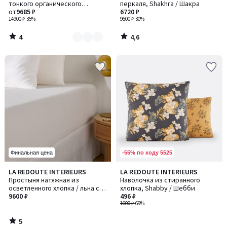
5
тонкого органического
перкаля, Shakhra / Шакра
3
хлопчатобуажного полотна,
от
9685 ₽
6720 ₽
Gypse / Джипс
14900 ₽
-35%
9600 ₽
-30%
4
4,6
/
/
5
5
-55% по коду 5525
Финальная цена
5
LA REDOUTE INTERIEURS
LA REDOUTE INTERIEURS
/
Простыня натяжная из
Наволочка из стиранного
5
осветленного хлопка / льна с
хлопка, Shabby / Шебби
клапаном 30 см, Marnie / Марин
9600 ₽
496 ₽
1600 ₽
-69%
5
/