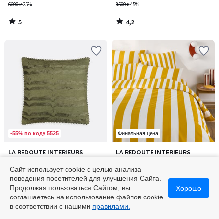
«ракеты», EGOR / ЭГОР
6600 ₽
-25%
8500 ₽
-45%
5
4,2
/
/
5
5
-55% по коду 5525
Финальная цена
3,8
LA REDOUTE INTERIEURS
LA REDOUTE INTERIEURS
/ 5
Декоративная наволочка из
Пододеяльник из хлопка,
жаккарда, Kira / Кира
HENDAYE JAUNE / ХЕНДАЙ ЖОН
Сайт использует cookie с целью анализа
2400 ₽
от
3600 ₽
поведения посетителей для улучшения Сайта.
4800 ₽
-25%
Продолжая пользоваться Сайтом, вы
Хорошо
соглашаетесь на использование файлов cookie
3,8
/
в соответствии с нашими
правилами.
5