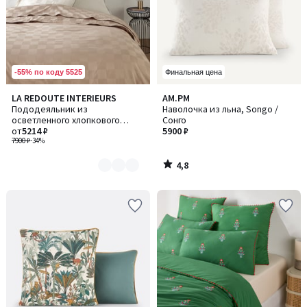
-55% по коду 5525
Финальная цена
4,8
LA REDOUTE INTERIEURS
AM.PM
Количество
/ 5
Пододеяльник из
Наволочка из льна, Songo /
цветов:
осветленного хлопкового
Сонго
5
сатина, Victor damier / Виктор
от
5214 ₽
5900 ₽
дамиер
7900 ₽
-34%
4,8
/
5