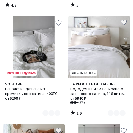
4,3
5
/
/
5
5
-55% по коду 5525
Финальная цена
3,9
SO'HOME
LA REDOUTE INTERIEURS
Количество
Количество
/ 5
Наволочка для сна из
Пододеяльник из стираного
цветов:
цветов:
премиального сатина, 400TC
хлопкового сатина, 118 нитей/
2
7
от
6200 ₽
см², Victor /Виктор
от
5940 ₽
9000 ₽
-34%
3,9
/
5