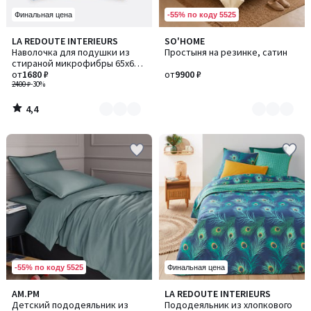
-55% по коду 5525
Финальная цена
4,4
LA REDOUTE INTERIEURS
SO'HOME
Количество
Количество
/ 5
Наволочка для подушки из
Простыня на резинке, сатин
цветов:
цветов:
стираной микрофибры 65x65
2
15
см, Loja / Лоджа
от
1680 ₽
от
9900 ₽
2400 ₽
-30%
4,4
/
5
-55% по коду 5525
Финальная цена
4
4,6
AM.PM
LA REDOUTE INTERIEURS
Количество
/
/ 5
Детский пододеяльник из
Пододеяльник из хлопкового
цветов: