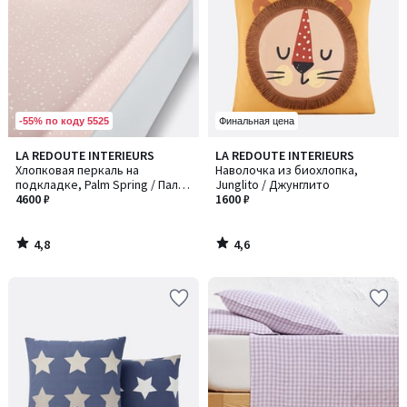
-55% по коду 5525
Финальная цена
4,8
4,6
LA REDOUTE INTERIEURS
LA REDOUTE INTERIEURS
/ 5
/ 5
Хлопковая перкаль на
Наволочка из биохлопка,
подкладке, Palm Spring / Палм
Junglito / Джунглито
Спринг
4600 ₽
1600 ₽
4,8
4,6
/
/
5
5