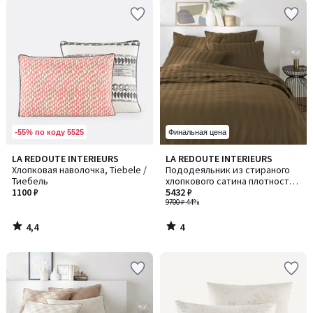
-55% по коду 5525
Финальная цена
4,4
4
LA REDOUTE INTERIEURS
LA REDOUTE INTERIEURS
/ 5
/
Хлопковая наволочка, Tiebele /
Пододеяльник из стираного
5
Тиебель
хлопкового сатина плотностью
1100 ₽
118 нитей/см², полоска Victor /
5432 ₽
Виктор
9700 ₽
-44%
4,4
4
/
/
5
5