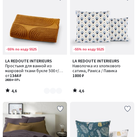
-55% по коду 5525
-55% по коду 5525
4,6
4,6
LA REDOUTE INTERIEURS
LA REDOUTE INTERIEURS
Количество
/ 5
/ 5
Простыня для ванной из
Наволочка из хлопкового
цветов:
махровой ткани букле 500 г/
сатина, Pawica / Павика
2
м2, Molina / Молина
от
1344 ₽
1800 ₽
2400 ₽
-44%
4,6
4,6
/
/
5
5