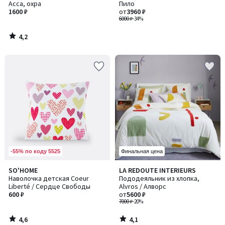
Асса, охра
Пило
1600 ₽
от
3960 ₽
6000 ₽
-34%
4,2
/
5
-55% по коду 5525
Финальная цена
4,6
4,1
SO'HOME
LA REDOUTE INTERIEURS
/ 5
/ 5
Наволочка детская Coeur
Пододеяльник из хлопка,
Liberté / Сердце Свободы
Alvros / Алворс
600 ₽
от
5600 ₽
7000 ₽
-20%
4,6
4,1
/
/