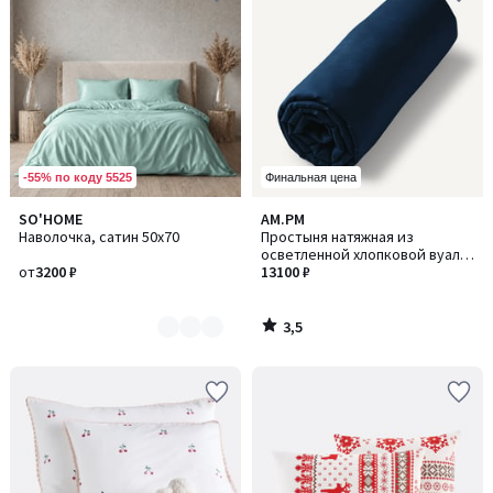
-55% по коду 5525
Финальная цена
3,5
SO'HOME
AM.PM
Количество
/ 5
Наволочка, сатин 50x70
Простыня натяжная из
цветов:
осветленной хлопковой вуали,
15
от
3200 ₽
Gypse / Джипс
13100 ₽
3,5
/
5