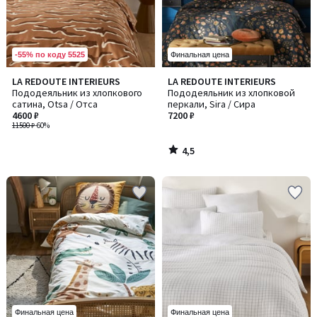
-55% по коду 5525
Финальная цена
4,5
LA REDOUTE INTERIEURS
LA REDOUTE INTERIEURS
/ 5
Пододеяльник из хлопкового
Пододеяльник из хлопковой
сатина, Otsa / Отса
перкали, Sira / Сира
4600 ₽
7200 ₽
11500 ₽
-60%
4,5
/
5
Финальная цена
Финальная цена