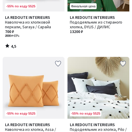
-55% по коду 5525
Финальная цена
4,5
LA REDOUTE INTERIEURS
LA REDOUTE INTERIEURS
/ 5
Наволочка из хлопковой
Пододеяльник из стираного
перкали, Saraya / Сарайа
хлопка, DYLIS / ДИЛИС
700 ₽
13200 ₽
2000 ₽
-65%
4,5
/
5
-55% по коду 5525
-55% по коду 5525
4,2
LA REDOUTE INTERIEURS
LA REDOUTE INTERIEURS
/ 5
Наволочка из хлопка, Assa /
Пододеяльник из хлопка, Pilo /