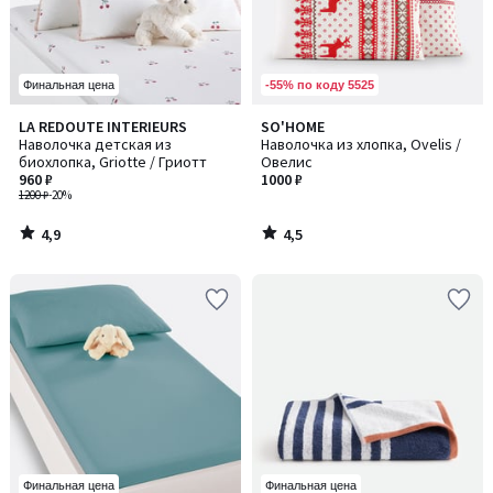
-55% по коду 5525
Финальная цена
4,9
4,5
LA REDOUTE INTERIEURS
SO'HOME
/ 5
/ 5
Наволочка детская из
Наволочка из хлопка, Ovelis /
биохлопка, Griotte / Гриотт
Овелис
960 ₽
1000 ₽
1200 ₽
-20%
4,9
4,5
/
/
5
5
Финальная цена
Финальная цена