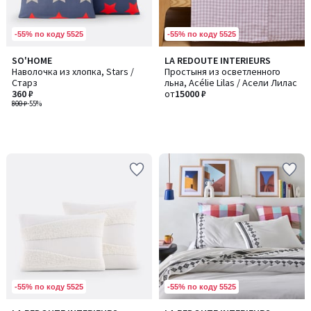
-55% по коду 5525
-55% по коду 5525
SO'HOME
LA REDOUTE INTERIEURS
Наволочка из хлопка, Stars /
Простыня из осветленного
Старз
льна, Acélie Lilas / Асели Лилас
360 ₽
от
15000 ₽
800 ₽
-55%
-55% по коду 5525
-55% по коду 5525