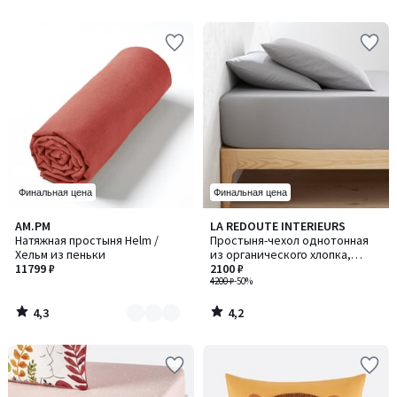
5
5
Финальная цена
Финальная цена
4,3
4,2
AM.PM
LA REDOUTE INTERIEURS
Количество
/ 5
/ 5
Натяжная простыня Helm /
Простыня-чехол однотонная
цветов:
Хельм из пеньки
из органического хлопка,
2
11799 ₽
бортик 30 см, Scenario /
2100 ₽
Сценарио
4200 ₽
-50%
4,3
4,2
/
/
5
5