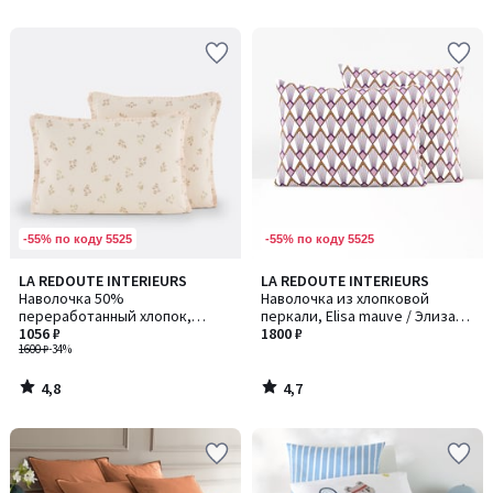
5
-55% по коду 5525
-55% по коду 5525
4,8
4,7
LA REDOUTE INTERIEURS
LA REDOUTE INTERIEURS
/ 5
/ 5
Наволочка 50%
Наволочка из хлопковой
переработанный хлопок,
перкали, Elisa mauve / Элиза
Camomille / Камомиль
1056 ₽
мов
1800 ₽
1600 ₽
-34%
4,8
4,7
/
/
5
5