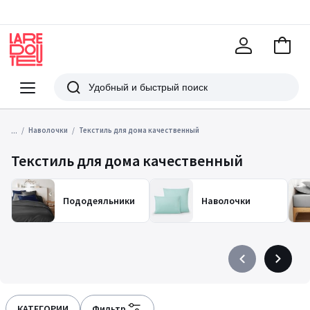
В
корзи
La
Redoute
Меню
Поиск
...
Наволочки
Текстиль для дома качественный
Текстиль для дома качественный
Пододеяльники
Наволочки
Précédent
Suivant
-
-
défiler
défiler
à
à
КАТЕГОРИИ
Фильтр