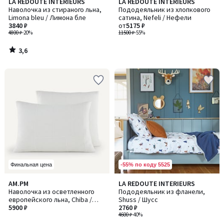
3,6
LA REDOUTE INTERIEURS
LA REDOUTE INTERIEURS
/ 5
Наволочка из стираного льна,
Пододеяльник из хлопкового
Limona bleu / Лимона бле
сатина, Nefeli / Нефели
3840 ₽
от
5175 ₽
4800 ₽
-20%
11500 ₽
-55%
3,6
/
5
-55% по коду 5525
Финальная цена
4,3
5
AM.PM
LA REDOUTE INTERIEURS
/ 5
/
Наволочка из осветленного
Пододеяльник из фланели,
5
европейского льна, Chiba /
Shuss / Шусс
Шиба
5900 ₽
2760 ₽
4600 ₽
-40%