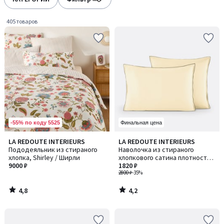
gauche
droite
405 товаров
-55% по коду 5525
Финальная цена
4,8
4,2
LA REDOUTE INTERIEURS
LA REDOUTE INTERIEURS
/ 5
/ 5
Пододеяльник из стираного
Наволочка из стираного
хлопка, Shirley / Ширли
хлопкового сатина плотностью
9000 ₽
118 нитей/см², Victor / Виктор
1820 ₽
2800 ₽
-35%
4,8
4,2
/
/
5
5