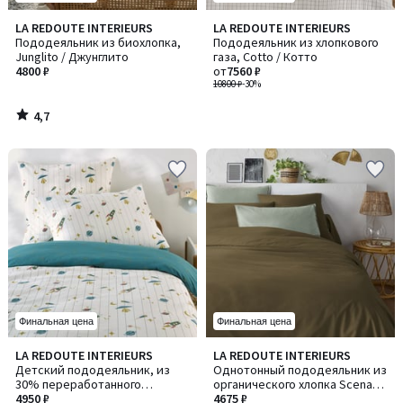
4,7
LA REDOUTE INTERIEURS
LA REDOUTE INTERIEURS
/ 5
Пододеяльник из биохлопка,
Пододеяльник из хлопкового
Junglito / Джунглито
газа, Cotto / Котто
4800 ₽
от
7560 ₽
10800 ₽
-30%
4,7
/
5
Финальная цена
Финальная цена
5
4,2
LA REDOUTE INTERIEURS
LA REDOUTE INTERIEURS
/
/ 5
Детский пододеяльник, из
Однотонный пододеяльник из
5
30% переработанного
органического хлопка Scenario
стираного хлопка, принт
4950 ₽
/ Сценарио
4675 ₽