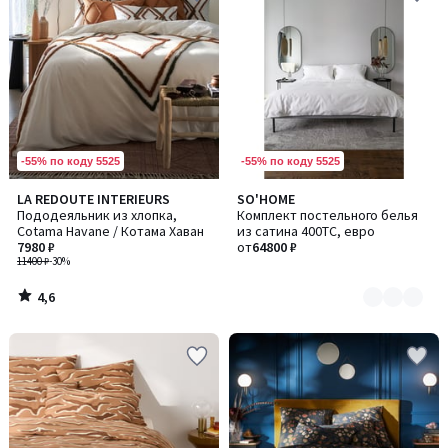
-55% по коду 5525
-55% по коду 5525
4,6
LA REDOUTE INTERIEURS
SO'HOME
Количество
/ 5
Пододеяльник из хлопка,
Комплект постельного белья
цветов:
Cotama Havane / Котама Хаван
из сатина 400TC, евро
2
7980 ₽
от
64800 ₽
11400 ₽
-30%
4,6
/
5