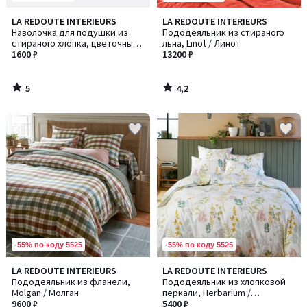
5
4,2
LA REDOUTE INTERIEURS
LA REDOUTE INTERIEURS
/
/ 5
Наволочка для подушки из
Пододеяльник из стираного
5
стираного хлопка, цветочный
льна, Linot / Линот
узор, ANTES / АНТЕС
1600 ₽
13200 ₽
5
4,2
/
/
5
5
-55% по коду 5525
-55% по коду 5525
4,6
4,6
LA REDOUTE INTERIEURS
LA REDOUTE INTERIEURS
/ 5
/ 5
Пододеяльник из фланели,
Пододеяльник из хлопковой
Molgan / Молган
перкали, Herbarium /
9600 ₽
Гербариум
5400 ₽