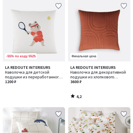
-55% по коду 5525
Финальная цена
4,2
LA REDOUTE INTERIEURS
LA REDOUTE INTERIEURS
/ 5
Наволочка для детской
Наволочка для декоративной
подушки из переработанного
подушки из хлопкового
хлопка (30%), Neilo / Неило
1200 ₽
велюра, 65x65 см, Honorine /
3600 ₽
Хонорин
4,2
/
5