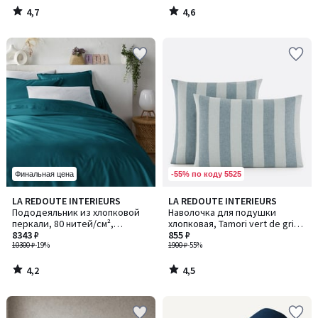
4,7
4,6
/
/
5
5
-55% по коду 5525
Финальная цена
4,2
4,5
LA REDOUTE INTERIEURS
LA REDOUTE INTERIEURS
/ 5
/ 5
Пододеяльник из хлопковой
Наволочка для подушки
перкали, 80 нитей/см²,
хлопковая, Tamori vert de gris /
Scenario / Сценарио
8343 ₽
Тамори вер де гри
855 ₽
10300 ₽
-19%
1900 ₽
-55%
4,2
4,5
/
/
5
5