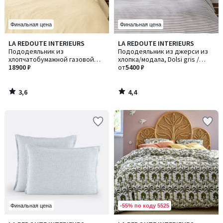
Финальная цена
Финальная цена
3,6
4,4
LA REDOUTE INTERIEURS
LA REDOUTE INTERIEURS
/ 5
/ 5
Пододеяльник из
Пододеяльник из джерси из
хлопчатобумажной газовой
хлопка/модала, Dolsi gris /
ткани, Kumla / Кумла
18900 ₽
Долси грис
от
5400 ₽
3,6
4,4
/
/
5
5
-55% по коду 5525
Финальная цена