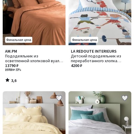
Финальная цена
Финальная цена
3,6
AM.PM
LA REDOUTE INTERIEURS
/ 5
Пододеяльник из
Детский пододеяльник из
осветленной хлопковой вуали,
переработанного хлопка
Gypse / Джипс
13790 ₽
(30%), Neilo / Неило
4200 ₽
19700 ₽
-30%
3,6
/
5