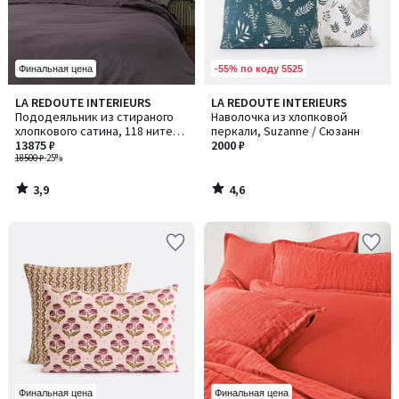
-55% по коду 5525
Финальная цена
3,9
4,6
LA REDOUTE INTERIEURS
LA REDOUTE INTERIEURS
/ 5
/ 5
Пододеяльник из стираного
Наволочка из хлопковой
хлопкового сатина, 118 нитей/
перкали, Suzanne / Сюзанн
см², Victor /Виктор
13875 ₽
2000 ₽
18500 ₽
-25%
3,9
4,6
/
/
5
5
Финальная цена
Финальная цена