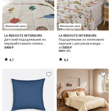
Финальная цена
Финальная цена
4,7
4,2
LA REDOUTE INTERIEURS
LA REDOUTE INTERIEURS
/ 5
/ 5
Детский пододеяльник из
Пододеяльник из хлопкового
переработанного хлопка
перкаля с рисунком в виде
(20%), Heol / Хеол
8400 ₽
птиц и цветов, NORA / НОРА
от
5850 ₽
9000 ₽
-35%
4,7
4,2
/
/
5
5