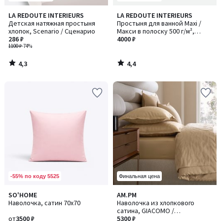
4,3
4,4
LA REDOUTE INTERIEURS
LA REDOUTE INTERIEURS
/ 5
/ 5
Детская натяжная простыня
Простыня для ванной Maxi /
хлопок, Scenario / Сценарио
Макси в полоску 500 г/м²,
286 ₽
Calanques / Каланк
4000 ₽
1100 ₽
-74%
4,3
4,4
/
/
5
5
-55% по коду 5525
Финальная цена
SO'HOME
AM.PM
Количество
Наволочка, сатин 70x70
Наволочка из хлопкового
цветов:
сатина, GIACOMO /
15
от
3500 ₽
ДЖИАКОМО
5300 ₽