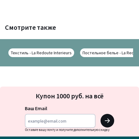
Смотрите также
Текстиль - La Redoute Interieurs
Постельное белье - La Redout
Подписка
Купон 1000 руб. на всё
на
новости
Ваш Email
OK
Оставьте вашу почту и получите дополнительную скидку