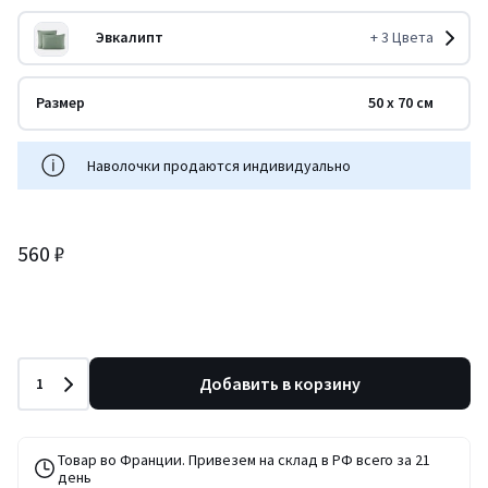
Эвкалипт
+
3
Цвета
Размер
50 x 70 см
Наволочки продаются индивидуально
560 ₽
Количество
Добавить в корзину
1
Товар во Франции. Привезем на склад в РФ всего за 21
день