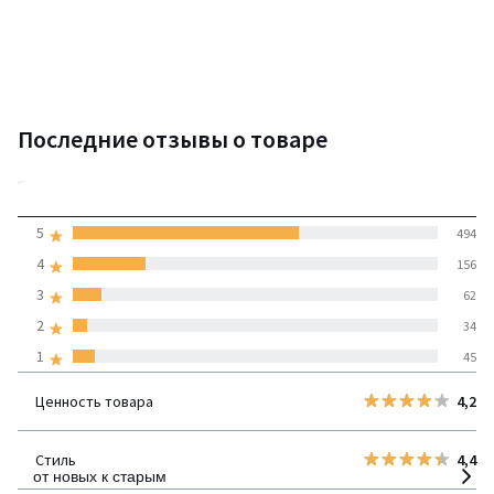
Последние отзывы о товаре
4,3
5
494
(791 отзывов)
средняя оценка
4
156
покупателей по всем
3
62
странам
2
34
1
45
100% проверенные отзывы,
Инициативы LaRedoute
Ценность товара
4,2
детализация
Стиль
4,4
от новых к старым