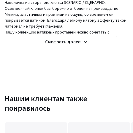
Наволочка из стираного хлопка SCENARIO / СЦЕНАРИО.
Осветленный хлопок был бережно отбелен на производстве.
Мягкий, эластичный и приятный на ощупь, со временем он
покрывается патиной. Благодаря легкому мятому эффекту такой
материал не требует глажения.
Нашу коллекцию натяжных простыней можно сочетать с
простынями, наволочками и пододеяльниками из серии SCÉNARIO
Смотреть далее
/ СЦЕНАРИО.
Описание
• 100% хлопок
• Осветленный хлопок
• 57 нитей/см²
• Наволочка продается отдельно
Уход
Нашим клиентам также
• Машинная стирка при 60 °С
• Стирая белье при 40 °С вместо 60 °С, вы расходуете меньше
понравилось
электроэнергии
Размеры
• 50 x 70 см: прямоугольная наволочка