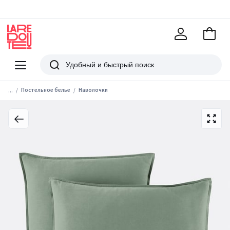
В
корзи
La
Redoute
Меню
Поиск
...
Постельное белье
Наволочки