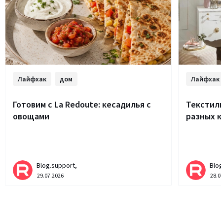
Лайфхак
дом
Лайфхак
Готовим с La Redoute: кесадилья с
Текстиль
овощами
разных 
Blog.support,
Blo
29.07.2026
28.0