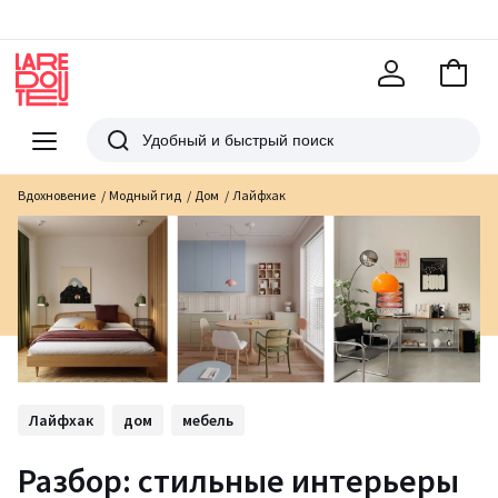
В
корзи
La
Redoute
Меню
Поиск
Вдохновение
Модный гид
Дом
Лайфхак
Лайфхак
дом
мебель
Разбор: стильные интерьеры