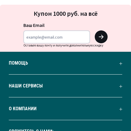
Подписка
Купон 1000 руб. на всё
на
новости
Ваш Email
OK
Оставьте вашу почту и получите дополнительную скидку
ПОМОЩЬ
НАШИ СЕРВИСЫ
О КОМПАНИИ