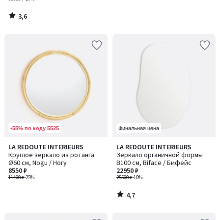
3,6
/
5
-55% по коду 5525
Финальная цена
4,7
LA REDOUTE INTERIEURS
LA REDOUTE INTERIEURS
/ 5
Круглое зеркало из ротанга
Зеркало органичной формы
Ø60 см, Nogu / Ногу
В100 см, Biface / Бифейс
8550 ₽
22950 ₽
11400 ₽
-25%
25500 ₽
-10%
4,7
/
5