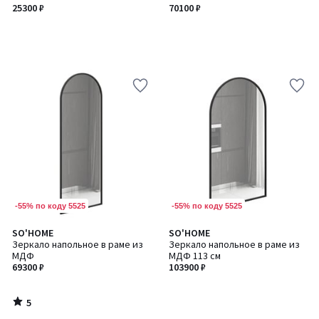
25300 ₽
70100 ₽
-55% по коду 5525
-55% по коду 5525
5
SO'HOME
SO'HOME
/
Зеркало напольное в раме из
Зеркало напольное в раме из
5
МДФ
МДФ 113 см
69300 ₽
103900 ₽
5
/
5