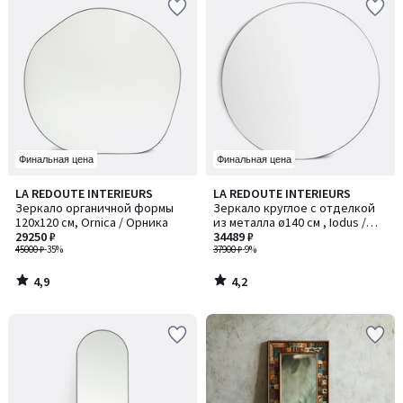
Финальная цена
Финальная цена
4,9
4,2
LA REDOUTE INTERIEURS
LA REDOUTE INTERIEURS
/ 5
/ 5
Зеркало органичной формы
Зеркало круглое с отделкой
120x120 см, Ornica / Орника
из металла ø140 см , Iodus /
29250 ₽
Иодус
34489 ₽
45000 ₽
-35%
37900 ₽
-9%
4,9
4,2
/
/
5
5