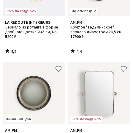
-55% по коду 5525
Финальная цена
4,2
4,4
LA REDOUTE INTERIEURS
AM.PM
/ 5
/ 5
Зеркало из ротанга в форме
Круглое "ведьминское"
двойного цветка Ø45 см, Nogu
зеркало диаметром 26,5 см,
/ Ногу
5200 ₽
Саманта
17900 ₽
4,2
4,4
/
/
5
5
-55% по коду 5525
Финальная цена
4,2
4,5
AM.PM
AM.PM