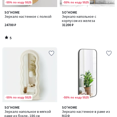
-55% по коду 5525
-55% по коду 5525
5
SO'HOME
SO'HOME
/
Зеркало настенное с полкой
Зеркало напольное с
5
корпусом из железа
24700 ₽
31200 ₽
5
/
5
-55% по коду 5525
-55% по коду 5525
5
SO'HOME
SO'HOME
Количество
/
Зеркало напольное в мягкой
Зеркало настенное в раме из
цветов:
5
раме из букле, 186 см
МДФ