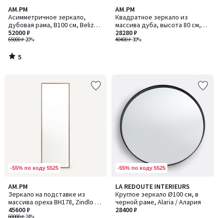
5
AM.PM
AM.PM
/
Асимметричное зеркало,
Квадратное зеркало из
5
дубовая рама, В100 см, Belize /
массива дуба, высота 80 см,
Белиз
52000 ₽
Orion / Орион
28280 ₽
65000 ₽
-20%
40400 ₽
-30%
5
/
5
-55% по коду 5525
-55% по коду 5525
3,6
AM.PM
LA REDOUTE INTERIEURS
/ 5
Зеркало на подставке из
Круглое зеркало Ø100 см, в
массива ореха ВH178, Zindlo /
черной раме, Alaria / Алария
Зиндло
45600 ₽
28400 ₽
60000 ₽
-24%