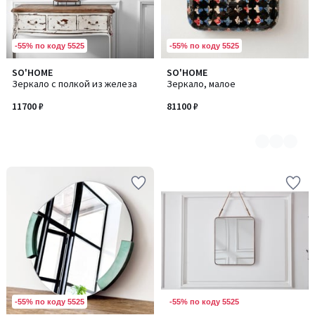
-55% по коду 5525
-55% по коду 5525
SO'HOME
SO'HOME
Количество
Зеркало с полкой из железа
Зеркало, малое
цветов:
3
11700 ₽
81100 ₽
-55% по коду 5525
-55% по коду 5525