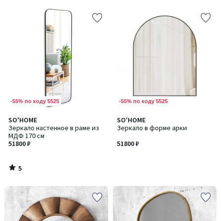
-55% по коду 5525
-55% по коду 5525
5
SO'HOME
SO'HOME
/
Зеркало настенное в раме из
Зеркало в форме арки
5
МДФ 170 см
51800 ₽
51800 ₽
5
/
5