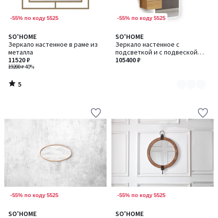
-55% по коду 5525
-55% по коду 5525
5
SO'HOME
SO'HOME
Количество
/
Зеркало настенное в раме из
Зеркало настенное с
цветов:
5
металла
подсветкой и с подвеской
2
11520 ₽
тумбой 170 см
105400 ₽
19200 ₽
-40%
5
/
5
-55% по коду 5525
-55% по коду 5525
SO'HOME
SO'HOME