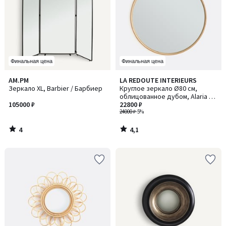
Финальная цена
Финальная цена
4
4,1
AM.PM
LA REDOUTE INTERIEURS
/
/ 5
Зеркало XL, Barbier / Барбиер
Круглое зеркало Ø80 см,
5
облицованное дубом, Alaria /
105000 ₽
Алариа
22800 ₽
24000 ₽
-5%
4
4,1
/
/
5
5