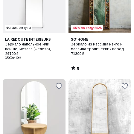
-55% по коду 5525
Финальная цена
5
LA REDOUTE INTERIEURS
SO'HOME
/
Зеркало напольное или
Зеркало из массива манго и
5
псише, металл (железо),
массива тропических пород
ширина 50 x высота 150 см,
29700 ₽
71300 ₽
IODUS / ИОДУС
33000 ₽
-10%
5
/
5