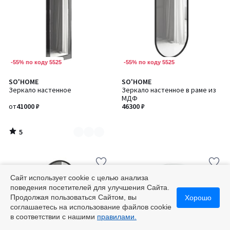
-55% по коду 5525
-55% по коду 5525
5
SO'HOME
SO'HOME
Количество
/
Зеркало настенное
Зеркало настенное в раме из
цветов:
5
МДФ
2
от
41000 ₽
46300 ₽
5
/
5
Сайт использует cookie с целью анализа
поведения посетителей для улучшения Сайта.
Продолжая пользоваться Сайтом, вы
Хорошо
соглашаетесь на использование файлов cookie
в соответствии с нашими
правилами.