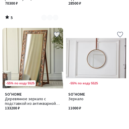
2
70300 ₽
28500 ₽
5
/
5
-55% по коду 5525
-55% по коду 5525
SO'HOME
SO'HOME
Деревянное зеркало с
Зеркало
подставкой из антикварной
древесины манго
133200 ₽
11000 ₽