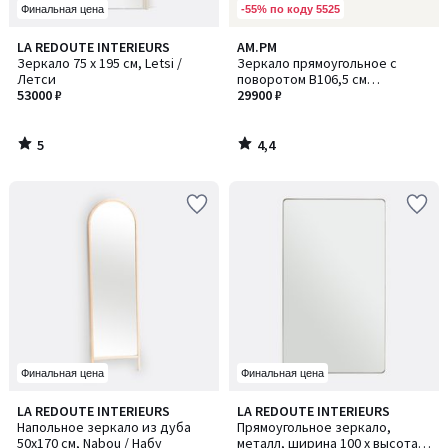
-55% по коду 5525
Финальная цена
5
4,4
LA REDOUTE INTERIEURS
AM.PM
/
/ 5
Зеркало 75 x 195 см, Letsi /
Зеркало прямоугольное с
5
Летси
поворотом В106,5 см
53000 ₽
Cassandre / Кассандра
29900 ₽
5
4,4
/
/
5
5
Финальная цена
Финальная цена
4,6
4,7
LA REDOUTE INTERIEURS
LA REDOUTE INTERIEURS
/ 5
/ 5
Напольное зеркало из дуба
Прямоугольное зеркало,
50x170 см, Nabou / Набу
металл, ширина 100 x высота