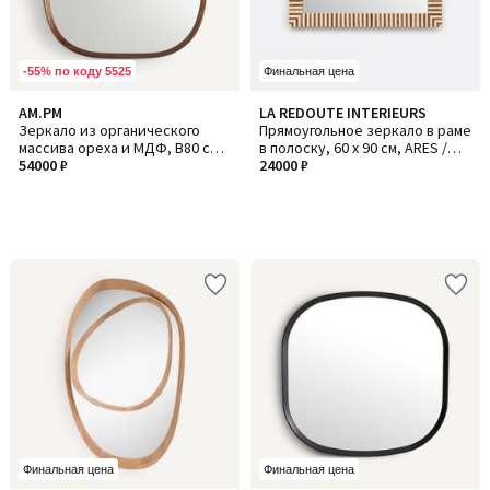
-55% по коду 5525
Финальная цена
AM.PM
LA REDOUTE INTERIEURS
Зеркало из органического
Прямоугольное зеркало в раме
массива ореха и МДФ, В80 см,
в полоску, 60 x 90 см, ARES /
Orion / Орион
54000 ₽
АРЭС
24000 ₽
Финальная цена
Финальная цена