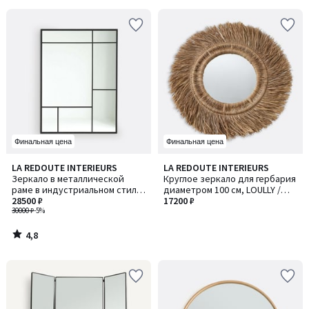
Финальная цена
Финальная цена
4,8
LA REDOUTE INTERIEURS
LA REDOUTE INTERIEURS
/ 5
Зеркало в металлической
Круглое зеркало для гербария
раме в индустриальном стиле,
диаметром 100 см, LOULLY /
120x90 см, Lenaig / Ленэг
28500 ₽
ЛУЛЛИ
17200 ₽
30000 ₽
-5%
4,8
/
5