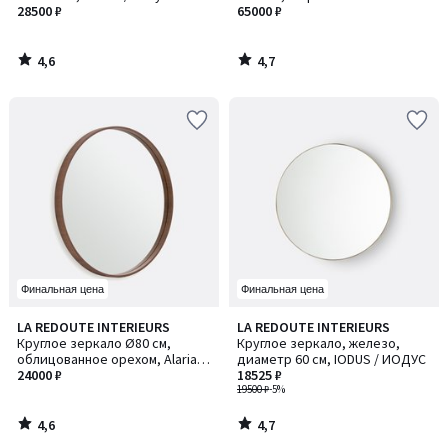
28500 ₽
170 см, IODUS / ЙОДУС
65000 ₽
4,6
4,7
/
/
5
5
Финальная цена
Финальная цена
4,6
4,7
LA REDOUTE INTERIEURS
LA REDOUTE INTERIEURS
/ 5
/ 5
Круглое зеркало Ø80 см,
Круглое зеркало, железо,
облицованное орехом, Alaria /
диаметр 60 см, IODUS / ИОДУС
Алариа
24000 ₽
18525 ₽
19500 ₽
-5%
4,6
4,7
/
/
5
5