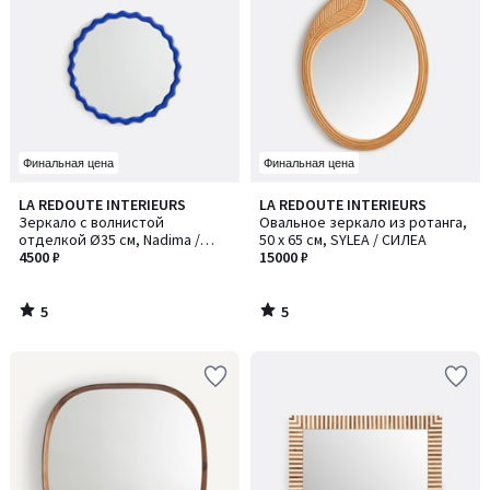
Финальная цена
Финальная цена
5
5
LA REDOUTE INTERIEURS
LA REDOUTE INTERIEURS
/
/
Зеркало с волнистой
Овальное зеркало из ротанга,
5
5
отделкой Ø35 см, Nadima /
50 x 65 см, SYLEA / СИЛЕА
Надима
4500 ₽
15000 ₽
5
5
/
/
5
5