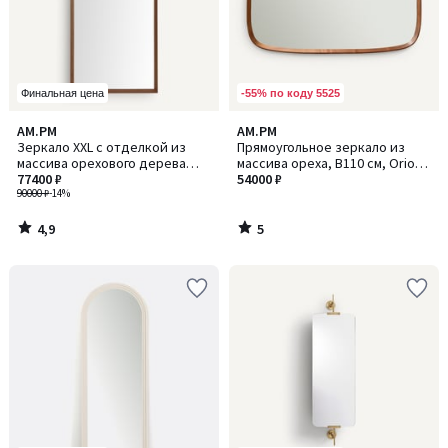
-55% по коду 5525
Финальная цена
4,9
5
AM.PM
AM.PM
/ 5
/
Зеркало XXL с отделкой из
Прямоугольное зеркало из
5
массива орехового дерева
массива ореха, В110 см, Orion /
В200 см, Andromède /
77400 ₽
Орион
54000 ₽
Андромед
90000 ₽
-14%
4,9
5
/
/
5
5