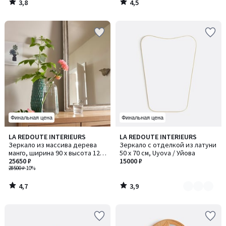
3,8
4,5
/
/
5
5
Финальная цена
Финальная цена
4,7
3,9
LA REDOUTE INTERIEURS
LA REDOUTE INTERIEURS
Количество
/ 5
/ 5
Зеркало из массива дерева
Зеркало с отделкой из латуни
цветов:
манго, ширина 90 x высота 120
50 x 70 см, Uyova / Уйова
2
см, AFSAN / АФСАН
25650 ₽
15000 ₽
28500 ₽
-10%
4,7
3,9
/
/
5
5