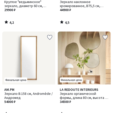
/ 5
/ 5
Круглое "ведьминское"
Зеркало наклонное
зеркало, диаметр 60 см,
хромированное, В75,5 см,
Samantha / Саманта
29900 ₽
Cassandre / Кассандр
44900 ₽
4,2
4,5
/
/
5
5
Финальная цена
Финальная цена
3,8
4,5
AM.PM
LA REDOUTE INTERIEURS
/ 5
/ 5
Зеркало В.158 см, Andromède /
Зеркало органической
Андромед
формы, длина 80 см, высота 80
54000 ₽
см, ORNICA / ОРНИКА
34500 ₽