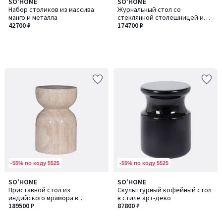
SO'HOME
SO'HOME
Набор столиков из массива
Журнальный стол со
манго и металла
стеклянной столешницей и
42700 ₽
основанием из шпона
174700 ₽
-55% по коду 5525
-55% по коду 5525
SO'HOME
SO'HOME
Приставной стол из
Скульптурный кофейный стол
индийского мрамора в
в стиле арт-деко
бежевом глянце
189500 ₽
87800 ₽