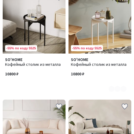
-55% по коду 5525
-55% по коду 5525
SO'HOME
SO'HOME
Количество
Кофейный столик из металла
Кофейный столик из металла
цветов:
4
10800 ₽
10800 ₽