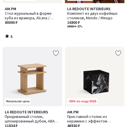
5
AM.PM
LA REDOUTE INTERIEURS
/
Стол журнальный в форме
Комплект из двух кофейных
5
куба из мрамора, Alcana /
столиков, Mendo / Мендо
Алкана
80000 ₽
16800 ₽
24000 ₽
-30%
5
/
5
-55% по коду 5525
Финальная цена
LA REDOUTE INTERIEURS
AM.PM
Придиванный столик,
Приставной столик из
шпонированный дубом, ABAC /
керамики с эффектом
АБАК
11834 ₽
мрамора, ALCANA / АЛКАНА
46930 ₽