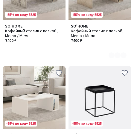
-55% по коду 5525
-55% по коду 5525
SO'HOME
SO'HOME
Количество
Кофейный столик с полкой,
Кофейный столик с полкой,
цветов:
Memo / Мемо
Memo / Мемо
2
7400 ₽
7400 ₽
-55% по коду 5525
-55% по коду 5525