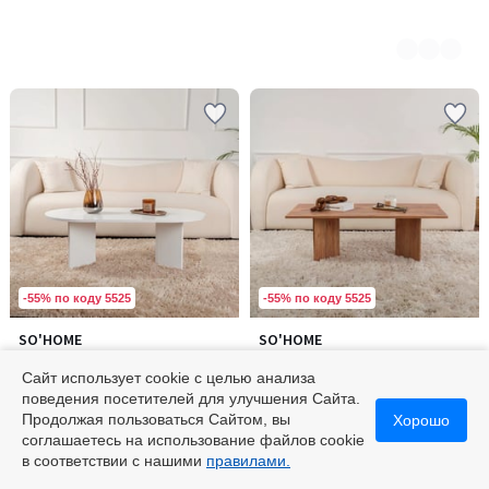
-55% по коду 5525
-55% по коду 5525
SO'HOME
SO'HOME
Количество
Количество
Кофейный столик, Sable /
Кофейный столик, Sabin /
цветов:
цветов:
Сабль
Сабин
Сайт использует cookie с целью анализа
2
2
11700 ₽
11700 ₽
поведения посетителей для улучшения Сайта.
Продолжая пользоваться Сайтом, вы
Хорошо
соглашаетесь на использование файлов cookie
в соответствии с нашими
правилами.