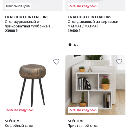
-55% по коду 5525
Финальная цена
4,7
LA REDOUTE INTERIEURS
LA REDOUTE INTERIEURS
/ 5
Стол журнальный и
Стол диванный из керамики
прикроватная тумбочка в
MATMAT / МАТМАТ
форме цветка из керамики,
23900 ₽
19400 ₽
Jelly / Джелли
4,7
/
5
-55% по коду 5525
-55% по коду 5525
SO'HOME
SO'HOME
Количество
Кофейный стол
Приставной стол
цветов: