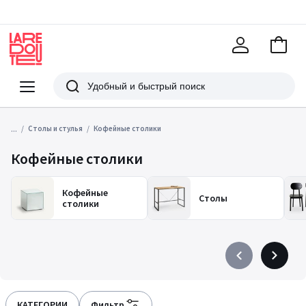
В
корзи
La
Redoute
Меню
Поиск
...
Столы и стулья
Кофейные столики
Кофейные столики
Кофейные
Столы
столики
Précédent
Suivant
-
-
défiler
défiler
à
à
КАТЕГОРИИ
Фильтр