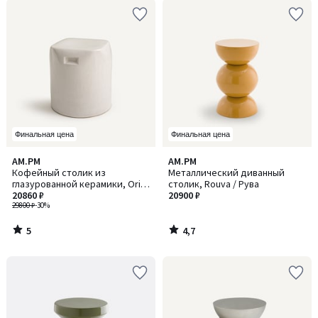
Финальная цена
Финальная цена
5
4,7
AM.PM
AM.PM
/
/ 5
Кофейный столик из
Металлический диванный
5
глазурованной керамики, Oria
столик, Rouva / Рува
/ Ориа
20860 ₽
20900 ₽
29800 ₽
-30%
5
4,7
/
/
5
5