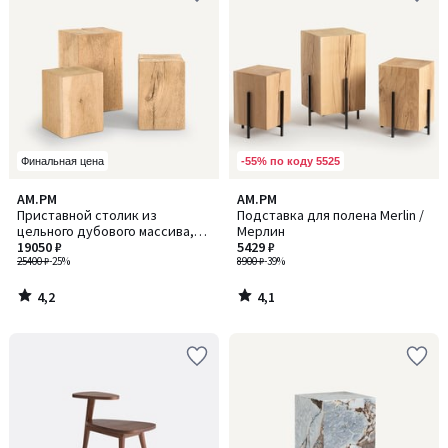
-55% по коду 5525
Финальная цена
4,2
4,1
AM.PM
AM.PM
/ 5
/ 5
Приставной столик из
Подставка для полена Merlin /
цельного дубового массива,
Мерлин
Merlin / Мерлин
19050 ₽
5429 ₽
25400 ₽
-25%
8900 ₽
-39%
4,2
4,1
/
/
5
5