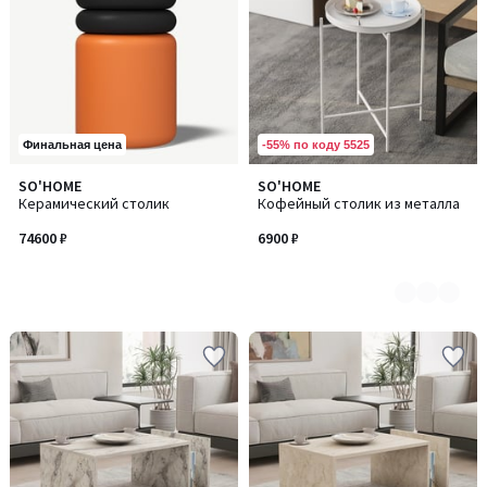
-55% по коду 5525
Финальная цена
SO'HOME
SO'HOME
Количество
Керамический столик
Кофейный столик из металла
цветов:
3
74600 ₽
6900 ₽