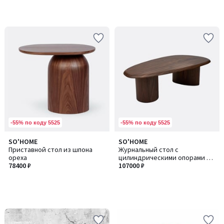
-55% по коду 5525
-55% по коду 5525
SO'HOME
SO'HOME
Приставной стол из шпона
Журнальный стол с
ореха
цилиндрическими опорами в
78400 ₽
отделке орех
107000 ₽