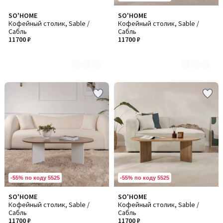
SO'HOME
SO'HOME
Количество
Количество
Кофейный столик, Sable /
Кофейный столик, Sable /
цветов:
цветов:
Сабль
Сабль
2
2
11700 ₽
11700 ₽
-55% по коду 5525
-55% по коду 5525
SO'HOME
SO'HOME
Количество
Кофейный столик, Sable /
Кофейный столик, Sable /
цветов:
Сабль
Сабль
2
11700 ₽
11700 ₽