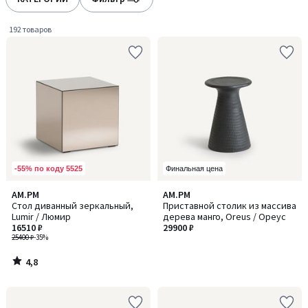
gauche
droite
192 товаров
-55% по коду 5525
Финальная цена
4,8
AM.PM
AM.PM
/ 5
Стол диванный зеркальный,
Приставной столик из массива
Lumir / Люмир
дерева манго, Oreus / Ореус
16510 ₽
29900 ₽
25400 ₽
-35%
4,8
/
5