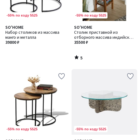
-55% по коду 5525
-55% по коду 5525
5
SO'HOME
SO'HOME
/
Набор столиков из массива
Столик приставной из
5
манго и металла
отборного массива индийской
39800 ₽
акации
35500 ₽
5
/
5
-55% по коду 5525
-55% по коду 5525