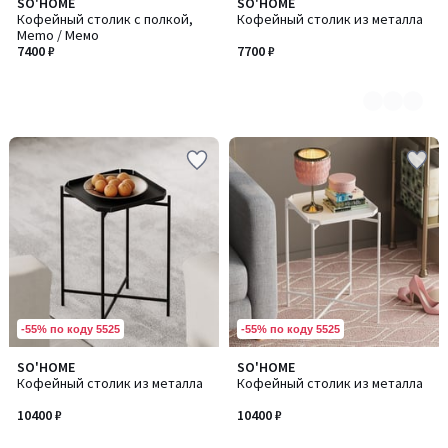
SO'HOME
SO'HOME
Количество
Кофейный столик с полкой,
Кофейный столик из металла
цветов:
Memo / Мемо
3
7400 ₽
7700 ₽
-55% по коду 5525
-55% по коду 5525
SO'HOME
SO'HOME
Количество
Кофейный столик из металла
Кофейный столик из металла
цветов:
4
10400 ₽
10400 ₽