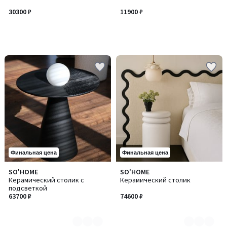
30300 ₽
11900 ₽
Финальная цена
Финальная цена
SO'HOME
SO'HOME
Количество
Количество
Керамический столик с
Керамический столик
цветов:
цветов:
подсветкой
3
7
63700 ₽
74600 ₽