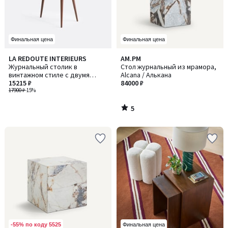
Финальная цена
Финальная цена
5
LA REDOUTE INTERIEURS
AM.PM
/
Журнальный столик в
Стол журнальный из мрамора,
5
винтажном стиле с двумя
Alcana / Алькана
уровнями столешниц, из
15215 ₽
84000 ₽
шпона ореха, Quilda / Кильда
17900 ₽
-15%
5
/
5
-55% по коду 5525
Финальная цена