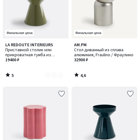
Финальная цена
Финальная цена
5
4,6
LA REDOUTE INTERIEURS
AM.PM
Количество
/
/ 5
Приставной столик или
Стол диванный из сплава
цветов:
5
прикроватная тумба из
алюминия, Fraulino / Фраулино
2
керамики, Matmat / Матмат
19400 ₽
32900 ₽
5
4,6
/
/
5
5