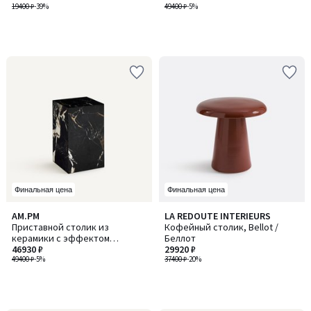
19400 ₽
-39%
49400 ₽
-5%
Финальная цена
Финальная цена
AM.PM
LA REDOUTE INTERIEURS
Приставной столик из
Кофейный столик, Bellot /
керамики с эффектом
Беллот
мрамора, ALCANA / АЛКАНА
46930 ₽
29920 ₽
49400 ₽
-5%
37400 ₽
-20%