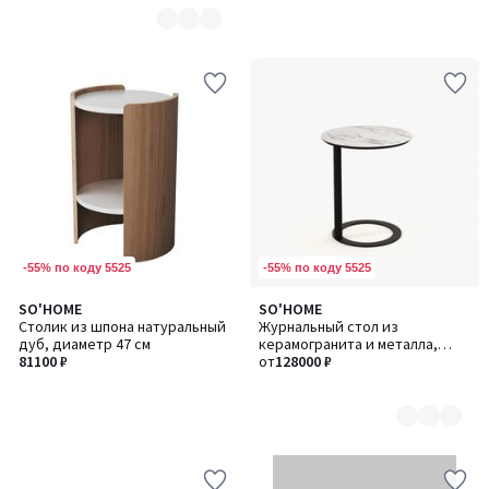
-55% по коду 5525
-55% по коду 5525
SO'HOME
SO'HOME
Количество
Столик из шпона натуральный
Журнальный стол из
цветов:
дуб, диаметр 47 см
керамогранита и металла,
2
81100 ₽
высокий
от
128000 ₽