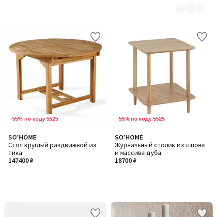
-55% по коду 5525
-55% по коду 5525
SO'HOME
SO'HOME
Стол круглый раздвижной из
Журнальный столик из шпона
тика
и массива дуба
147400 ₽
18700 ₽