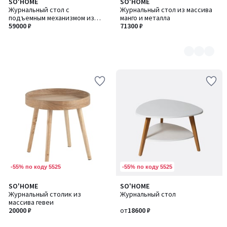
SO'HOME
SO'HOME
Количество
Журнальный стол с
Журнальный стол из массива
цветов:
подъемным механизмом из
манго и металла
2
массива манго и металла
59000 ₽
71300 ₽
-55% по коду 5525
-55% по коду 5525
SO'HOME
SO'HOME
Количество
Журнальный столик из
Журнальный стол
цветов:
массива гевеи
3
20000 ₽
от
18600 ₽