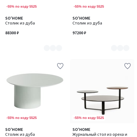
-55% по коду 5525
-55% по коду 5525
SO'HOME
SO'HOME
Количество
Количество
Столик из дуба
Столик из дуба
цветов:
цветов:
7
7
88300 ₽
97200 ₽
-55% по коду 5525
-55% по коду 5525
SO'HOME
SO'HOME
Количество
Столик из дуба
Журнальный стол из ореха и
цветов: