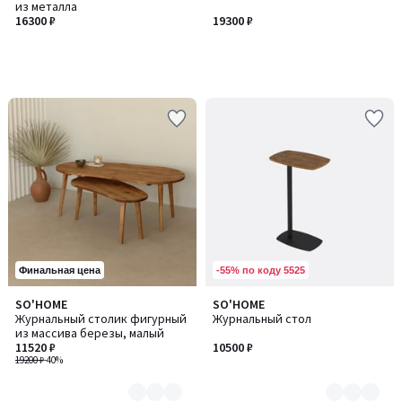
из металла
16300 ₽
19300 ₽
-55% по коду 5525
Финальная цена
SO'HOME
SO'HOME
Количество
Количество
Журнальный столик фигурный
Журнальный стол
цветов:
цветов:
из массива березы, малый
4
4
11520 ₽
10500 ₽
19200 ₽
-40%