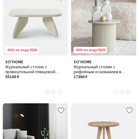
-55% по коду 5525
-55% по коду 5525
SO'HOME
SO'HOME
Количество
Количество
Журнальный столик с
Журнальный столик с
цветов:
цветов:
прямоугольной глянцевой
рифлёным основанием в
2
5
столешницей
55100 ₽
пастельном цвете
17300 ₽