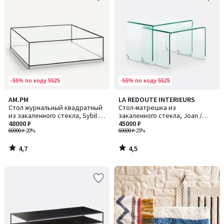
-55% по коду 5525
-55% по коду 5525
4,7
4,5
AM.PM
LA REDOUTE INTERIEURS
/ 5
/ 5
Стол журнальный квадратный
Стол-матрешка из
из закаленного стекла, Sybil /
закаленного стекла, Joan /
Сибил
48000 ₽
Джоан
45000 ₽
60000 ₽
-20%
60000 ₽
-25%
4,7
4,5
/
/
5
5
Ближе,
чем
кажется!
Товары
со
склада