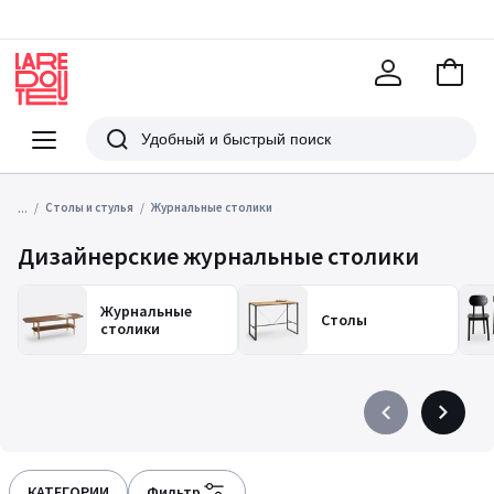
В
корзи
La
Redoute
Меню
Поиск
...
Столы и стулья
Журнальные столики
Дизайнерские журнальные столики
Журнальные
Столы
столики
Précédent
Suivant
-
-
défiler
défiler
à
à
КАТЕГОРИИ
Фильтр