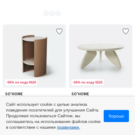
-55% по коду 5525
-55% по коду 5525
SO'HOME
SO'HOME
Количество
Прикроватный столик
Журнальный столик круглый с
цветов:
двухъярусный с дубовым
глянцевой столешницей, 80 см
Сайт использует cookie с целью анализа
2
шпоном и столешницей из
127800 ₽
49800 ₽
поведения посетителей для улучшения Сайта.
акрилового камня
Продолжая пользоваться Сайтом, вы
Хорошо
соглашаетесь на использование файлов cookie
в соответствии с нашими
правилами.