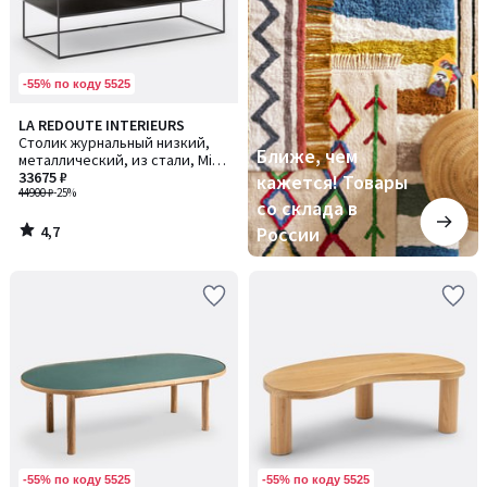
в
России
-55% по коду 5525
4,7
LA REDOUTE INTERIEURS
/ 5
Столик журнальный низкий,
Ближе, чем
металлический, из стали, Miva
/ Мива
33675 ₽
кажется! Товары
44900 ₽
-25%
со склада в
4,7
России
/
5
-55% по коду 5525
-55% по коду 5525