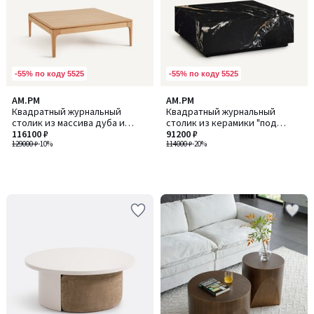
-55% по коду 5525
-55% по коду 5525
AM.PM
AM.PM
Квадратный журнальный
Квадратный журнальный
столик из массива дуба и
столик из керамики "под
шпона, 2 выдвижных ящика,
116100 ₽
мрамор", ALCANA / АЛКАНА
91200 ₽
SANARA / САНАРА
129000 ₽
-10%
114000 ₽
-20%