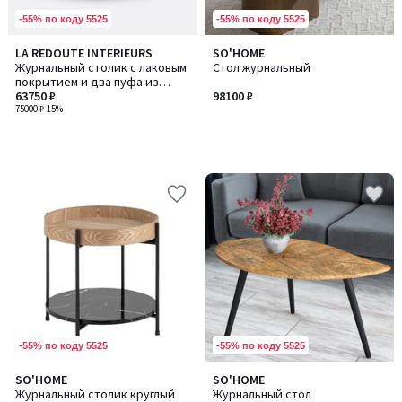
-55% по коду 5525
-55% по коду 5525
LA REDOUTE INTERIEURS
SO'HOME
Журнальный столик с лаковым
Стол журнальный
покрытием и два пуфа из
текстурированной ткани, JEN
63750 ₽
98100 ₽
/ ДЖЕН
75000 ₽
-15%
-55% по коду 5525
-55% по коду 5525
SO'HOME
SO'HOME
Журнальный столик круглый
Журнальный стол