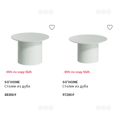
-55% по коду 5525
-55% по коду 5525
SO'HOME
SO'HOME
Количество
Количество
Столик из дуба
Столик из дуба
цветов:
цветов:
7
7
88300 ₽
97200 ₽