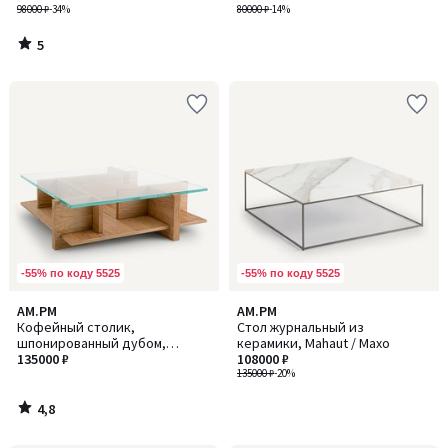
98000 ₽
-34%
80000 ₽
-14%
5
/
5
-55% по коду 5525
-55% по коду 5525
4,8
AM.PM
AM.PM
/ 5
Кофейный столик,
Стол журнальный из
шпонированный дубом,
керамики, Mahaut / Махо
столешница из закаленного
135000 ₽
108000 ₽
стекла, Laby / Лэби
135000 ₽
-20%
4,8
/
5