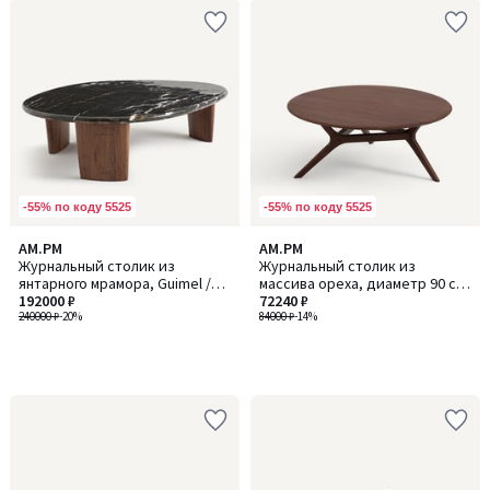
-55% по коду 5525
-55% по коду 5525
AM.PM
AM.PM
Журнальный столик из
Журнальный столик из
янтарного мрамора, Guimel /
массива ореха, диаметр 90 см,
Гимел
192000 ₽
MARICIELO / МАРИСИЕЛО
72240 ₽
240000 ₽
-20%
84000 ₽
-14%