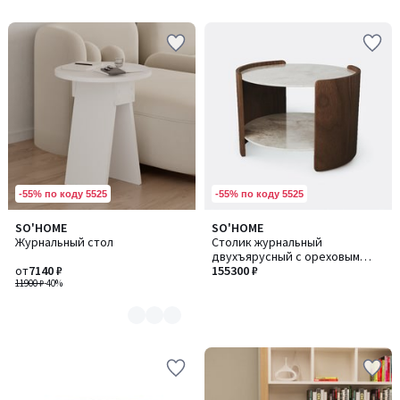
-55% по коду 5525
-55% по коду 5525
SO'HOME
SO'HOME
Количество
Журнальный стол
Cтолик журнальный
цветов:
двухъярусный с ореховым
3
от
7140 ₽
основанием и столешницей из
155300 ₽
11900 ₽
-40%
акрилового камня