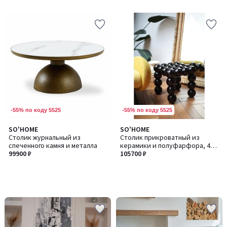
-55% по коду 5525
-55% по коду 5525
SO'HOME
SO'HOME
Столик журнальный из
Столик прикроватный из
спеченного камня и металла
керамики и полуфарфора, 40
99900 ₽
см
105700 ₽