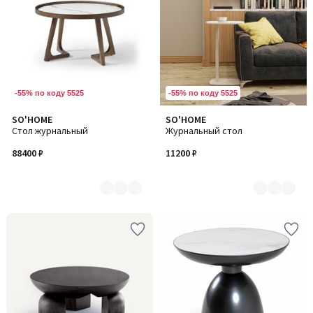
-55% по коду 5525
-55% по коду 5525
SO'HOME
SO'HOME
Количество
Количество
Стол журнальный
Журнальный стол
цветов:
цветов:
2
2
88400 ₽
11200 ₽