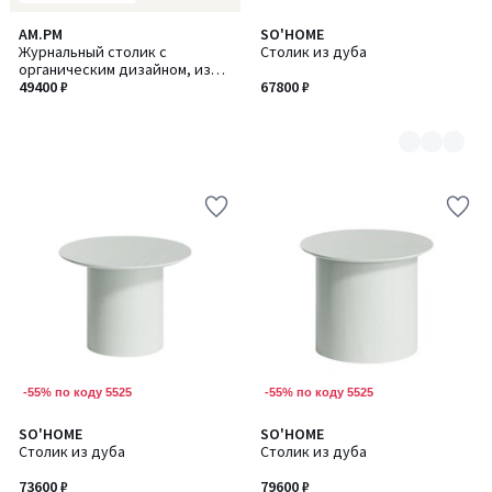
AM.PM
SO'HOME
Количество
Журнальный столик с
Столик из дуба
цветов:
органическим дизайном, из
7
стали и столешницей из
49400 ₽
67800 ₽
закаленного стекла, GALO /
ГАЛО
-55% по коду 5525
-55% по коду 5525
SO'HOME
SO'HOME
Количество
Количество
Столик из дуба
Столик из дуба
цветов:
цветов:
7
7
73600 ₽
79600 ₽