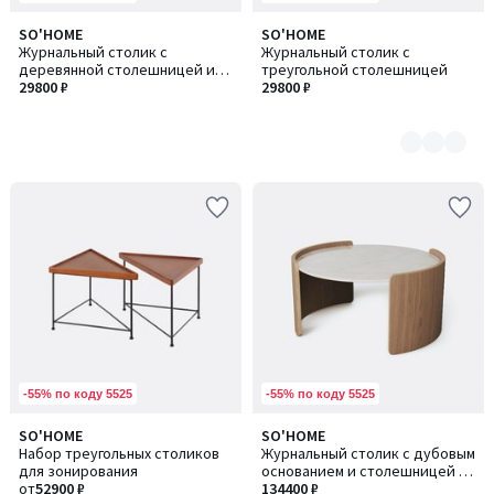
SO'HOME
SO'HOME
Количество
Журнальный столик с
Журнальный столик с
цветов:
деревянной столешницей и
треугольной столешницей
2
шаровидными опорами
29800 ₽
29800 ₽
-55% по коду 5525
-55% по коду 5525
SO'HOME
SO'HOME
Количество
Набор треугольных столиков
Журнальный столик с дубовым
цветов:
для зонирования
основанием и столешницей из
3
от
52900 ₽
акрилового камня
134400 ₽