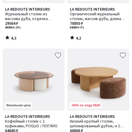
4,3
4,2
LA REDOUTE INTERIEURS
LA REDOUTE INTERIEURS
/ 5
/ 5
Журнальный столик из
Органический журнальный
массива дуба, отделка
столик, массив дуба, длина
шпоном и стеклом, Evergreen /
29564 ₽
118 см, RODI / РОДИ
78850 ₽
Эвергрин
38900 ₽
-24%
83000 ₽
-5%
4,3
4,2
/
/
5
5
-55% по коду 5525
Финальная цена
5
LA REDOUTE INTERIEURS
LA REDOUTE INTERIEURS
/
Кофейный столик с 2
Низкий круглый столик,
5
пуфиками, POGLIO / ПОГЛИО
шпонированный дубом, и 2
64680 ₽
пуфа, JEN / ДЖЕН
68800 ₽