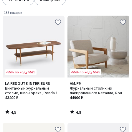
gauche
droite
135 товаров
-55% по коду 5525
-55% по коду 5525
4,5
4,8
LA REDOUTE INTERIEURS
AM.PM
/ 5
/ 5
Винтажный журнальный
Журнальный столик из
столик, шпон ореха, Ronda /
лакированного металла, Rouva
Ронда
43400 ₽
/ Рува
44900 ₽
4,5
4,8
/
/
5
5