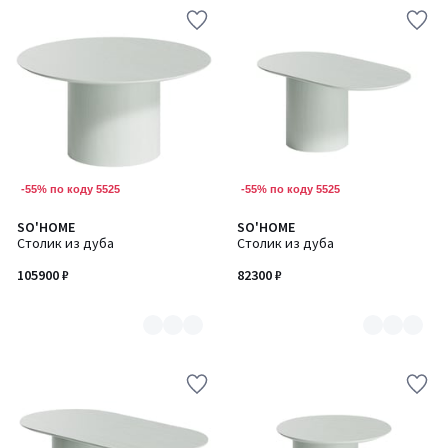
-55% по коду 5525
-55% по коду 5525
SO'HOME
SO'HOME
Количество
Количество
Столик из дуба
Столик из дуба
цветов:
цветов:
7
7
105900 ₽
82300 ₽