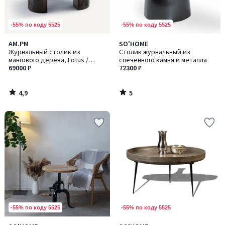
-55% по коду 5525
-55% по коду 5525
4,9
5
AM.PM
SO'HOME
/ 5
/
Журнальный столик из
Столик журнальный из
5
мангового дерева, Lotus /
спеченного камня и металла
Лотус
69000 ₽
72300 ₽
4,9
5
/
/
5
5
-55% по коду 5525
-55% по коду 5525