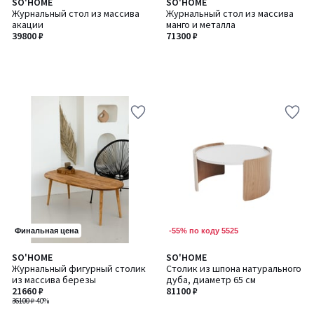
SO'HOME
SO'HOME
Журнальный стол из массива
Журнальный стол из массива
акации
манго и металла
39800 ₽
71300 ₽
-55% по коду 5525
Финальная цена
SO'HOME
SO'HOME
Количество
Журнальный фигурный столик
Столик из шпона натурального
цветов:
из массива березы
дуба, диаметр 65 см
4
21660 ₽
81100 ₽
36100 ₽
-40%