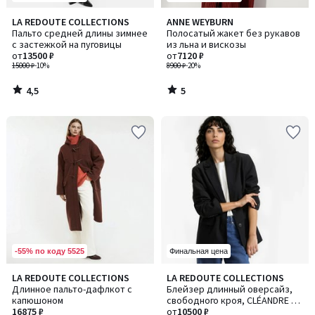
4,5
5
LA REDOUTE COLLECTIONS
ANNE WEYBURN
/ 5
/
Пальто средней длины зимнее
Полосатый жакет без рукавов
5
с застежкой на пуговицы
из льна и вискозы
от
13500 ₽
от
7120 ₽
15000 ₽
-10%
8900 ₽
-20%
4,5
5
/
/
5
5
-55% по коду 5525
Финальная цена
4,6
3,9
LA REDOUTE COLLECTIONS
LA REDOUTE COLLECTIONS
Количество
/ 5
/ 5
Длинное пальто-дафлкот с
Блейзер длинный оверсайз,
цветов:
капюшоном
свободного кроя, CLÉANDRE /
2
16875 ₽
КЛЕАНРД
от
10500 ₽