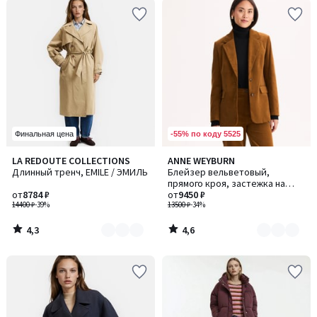
-55% по коду 5525
Финальная цена
4,3
4,6
LA REDOUTE COLLECTIONS
ANNE WEYBURN
Количество
Количество
/ 5
/ 5
Длинный тренч, EMILE / ЭМИЛЬ
Блейзер вельветовый,
цветов:
цветов:
прямого кроя, застежка на
4
3
от
8784 ₽
пуговицах
от
9450 ₽
14400 ₽
-39%
13500 ₽
-34%
4,3
4,6
/
/
5
5