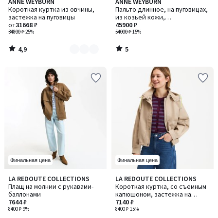
4,9
5
ANNE WEYBURN
ANNE WEYBURN
Количество
/ 5
/
Короткая куртка из овчины,
Пальто длинное, на пуговицах,
цветов:
5
застежка на пуговицы
из козьей кожи,
2
от
31668 ₽
демисезонное
45900 ₽
34800 ₽
-25%
54000 ₽
-15%
4,9
5
/
/
5
5
Финальная цена
Финальная цена
4,3
4
LA REDOUTE COLLECTIONS
LA REDOUTE COLLECTIONS
/ 5
/
Плащ на молнии с рукавами-
Короткая куртка, со съемным
5
баллонами
капюшоном, застежка на
7644 ₽
молнию, демисезонная
7140 ₽
8400 ₽
-9%
8400 ₽
-15%