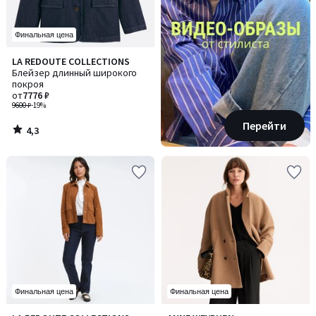
Финальная цена
4,3
LA REDOUTE COLLECTIONS
/ 5
Блейзер длинный широкого
покроя
от
7776 ₽
9600 ₽
-19%
Перейти
4,3
/
5
Финальная цена
Финальная цена