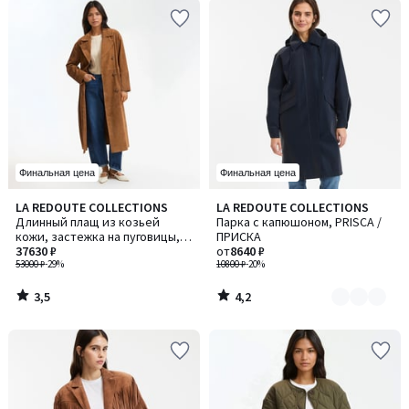
Финальная цена
Финальная цена
3,5
4,2
LA REDOUTE COLLECTIONS
LA REDOUTE COLLECTIONS
Количество
/ 5
/ 5
Длинный плащ из козьей
Парка с капюшоном, PRISCA /
цветов:
кожи, застежка на пуговицы,
ПРИСКА
3
демисезонный
37630 ₽
от
8640 ₽
53000 ₽
-29%
10800 ₽
-20%
3,5
4,2
/
/
5
5