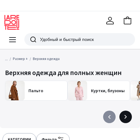
В
корзи
La
Redoute
Меню
Поиск
...
Размер +
Верхняя одежда
Верхняя одежда для полных женщин
Пальто
Куртки, блузоны
Précédent
Suivant
-
-
défiler
défiler
à
à
КАТЕГОРИИ
Фильтр