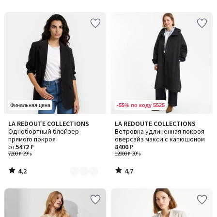
5
5
-55% по коду 5525
Финальная цена
4,2
4,7
LA REDOUTE COLLECTIONS
LA REDOUTE COLLECTIONS
Количество
/ 5
/ 5
Однобортный блейзер
Ветровка удлиненная покроя
цветов:
прямого покроя
оверсайз макси с капюшоном
2
от
5472 ₽
8400 ₽
7200 ₽
-39%
12000 ₽
-30%
4,2
4,7
/
/
5
5