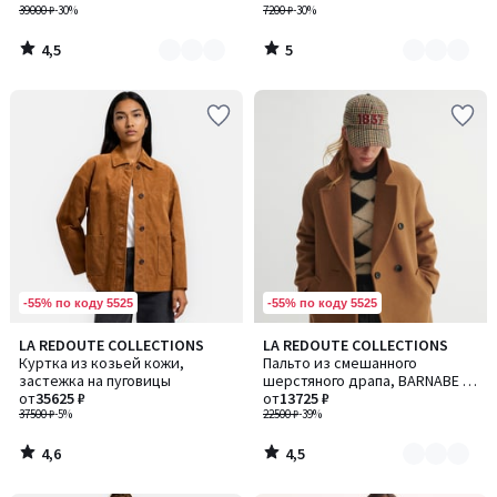
39000 ₽
-30%
7200 ₽
-30%
4,5
5
/
/
5
5
-55% по коду 5525
-55% по коду 5525
4,6
4,5
LA REDOUTE COLLECTIONS
LA REDOUTE COLLECTIONS
Количество
/ 5
/ 5
Куртка из козьей кожи,
Пальто из смешанного
цветов:
застежка на пуговицы
шерстяного драпа, BARNABE /
3
от
35625 ₽
БАРНАБE
от
13725 ₽
37500 ₽
-5%
22500 ₽
-39%
4,6
4,5
/
/
5
5