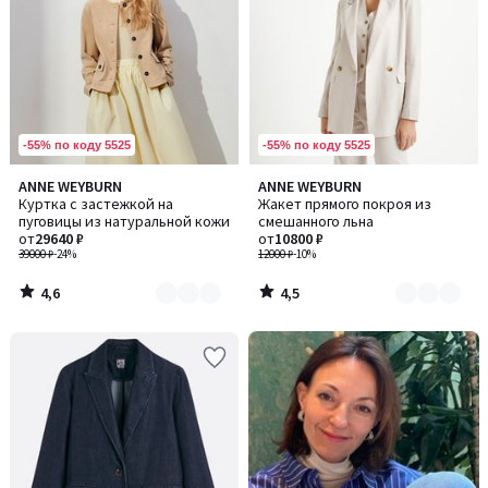
-55% по коду 5525
-55% по коду 5525
4,6
4,5
ANNE WEYBURN
ANNE WEYBURN
Количество
Количество
/ 5
/ 5
Куртка с застежкой на
Жакет прямого покроя из
цветов:
цветов:
пуговицы из натуральной кожи
смешанного льна
2
2
от
29640 ₽
от
10800 ₽
39000 ₽
-24%
12000 ₽
-10%
4,6
4,5
/
/
5
5
-