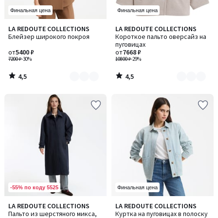
Финальная цена
Финальная цена
4,5
4,5
LA REDOUTE COLLECTIONS
LA REDOUTE COLLECTIONS
Количество
Количество
/ 5
/ 5
Блейзер широкого покроя
Короткое пальто оверсайз на
цветов:
цветов:
пуговицах
4
2
от
5400 ₽
от
7668 ₽
7200 ₽
-30%
10800 ₽
-29%
4,5
4,5
/
/
5
5
-55% по коду 5525
Финальная цена
4,6
4,7
LA REDOUTE COLLECTIONS
LA REDOUTE COLLECTIONS
Количество
/ 5
/ 5
Пальто из шерстяного микса,
Куртка на пуговицах в полоску
цветов: