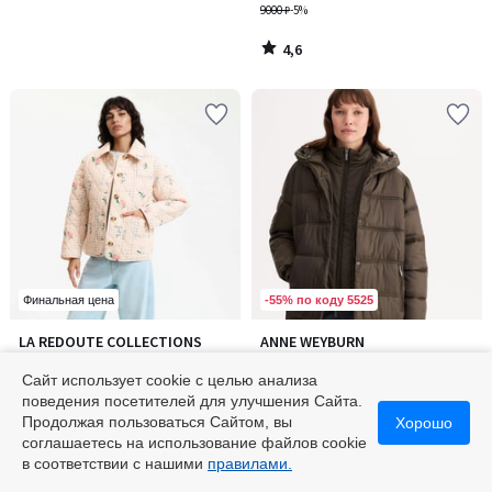
9000 ₽
-5%
4,6
/
5
-55% по коду 5525
Финальная цена
3,8
LA REDOUTE COLLECTIONS
ANNE WEYBURN
Количество
/ 5
Стеганая куртка с цветочным
Куртка с капюшоном пуховая
цветов:
принтом
длинная на молнии, зимняя
Сайт использует cookie с целью анализа
3
5964 ₽
от
15975 ₽
поведения посетителей для улучшения Сайта.
8400 ₽
-29%
22500 ₽
-29%
Продолжая пользоваться Сайтом, вы
Хорошо
соглашаетесь на использование файлов cookie
3,8
/
в соответствии с нашими
правилами.
5