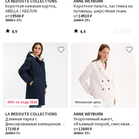
4,9
4,4
LA REDOUTE COLLECTIONS
ANNE WEYBURN
Количество
/ 5
/ 5
Короткая кожаная куртка,
Короткое пальто, застежка на
цветов:
ABELLA / АБЕЛЛА
пуговицы, шерстяная ткань
3
от
19500 ₽
от
14910 ₽
30000 ₽
-35%
21000 ₽
-29%
4,9
4,4
/
/
5
5
-55% по коду 5525
Финальная цена
4,3
4,8
LA REDOUTE COLLECTIONS
ANNE WEYBURN
Количество
/ 5
/ 5
Длинная парка с
Укороченный жакет,
цветов:
фиксированным капюшоном и
объемный покрой, смесовая
2
застежкой на молнию, для
17100 ₽
шерсть
от
12600 ₽
зимнего периода
18000 ₽
-5%
18000 ₽
-30%