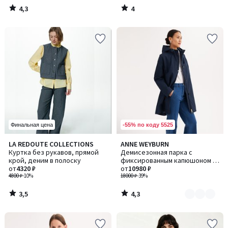
4,3
4
/
/
5
5
-55% по коду 5525
Финальная цена
3,5
4,3
LA REDOUTE COLLECTIONS
ANNE WEYBURN
Количество
/ 5
/ 5
Куртка без рукавов, прямой
Демисезонная парка с
цветов:
крой, деним в полоску
фиксированным капюшоном и
2
от
4320 ₽
застежкой на молнию
от
10980 ₽
4800 ₽
-10%
18000 ₽
-39%
3,5
4,3
/
/
5
5