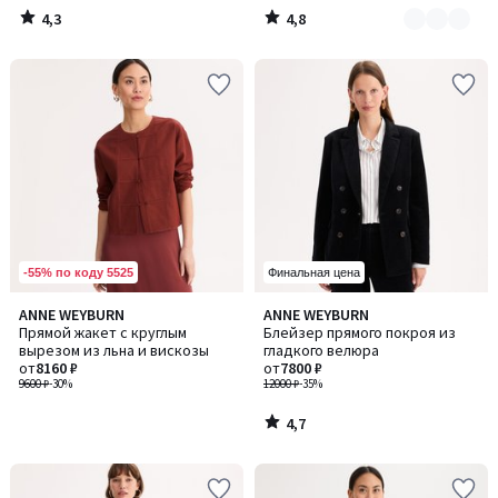
4,3
4,8
/
/
5
5
-55% по коду 5525
Финальная цена
4,7
ANNE WEYBURN
ANNE WEYBURN
/ 5
Прямой жакет с круглым
Блейзер прямого покроя из
вырезом из льна и вискозы
гладкого велюра
от
8160 ₽
от
7800 ₽
9600 ₽
-30%
12000 ₽
-35%
4,7
/
5