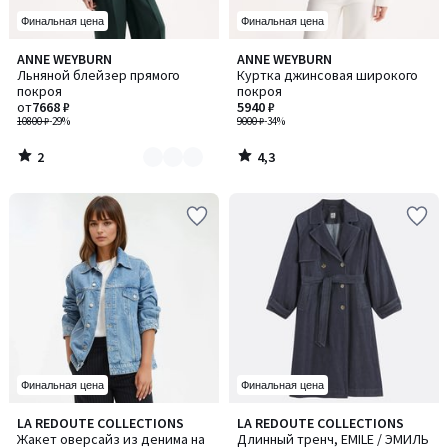
Финальная цена
Финальная цена
2
4,3
ANNE WEYBURN
ANNE WEYBURN
Количество
/
/ 5
Льняной блейзер прямого
Куртка джинсовая широкого
цветов:
5
покроя
покроя
3
от
7668 ₽
5940 ₽
10800 ₽
-29%
9000 ₽
-34%
2
4,3
/
/
5
5
Финальная цена
Финальная цена
4,2
4,3
LA REDOUTE COLLECTIONS
LA REDOUTE COLLECTIONS
/ 5
/ 5
Жакет оверсайз из денима на
Длинный тренч, EMILE / ЭМИЛЬ