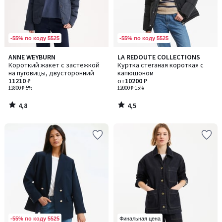
-55% по коду 5525
-55% по коду 5525
4,8
4,5
ANNE WEYBURN
LA REDOUTE COLLECTIONS
/ 5
/ 5
Короткий жакет с застежкой
Куртка стеганая короткая с
на пуговицы, двусторонний
капюшоном
11210 ₽
от
10200 ₽
11800 ₽
-5%
12000 ₽
-15%
4,8
4,5
/
/
5
5
-55% по коду 5525
Финальная цена