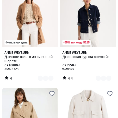
-55% по коду 5525
Финальная цена
4
4,4
ANNE WEYBURN
ANNE WEYBURN
Количество
Количество
/
/ 5
Длинное пальто из смесовой
Джинсовая куртка оверсайз
цветов:
цветов:
5
шерсти
2
2
от
16800 ₽
от
8550 ₽
24000 ₽
-30%
9000 ₽
-5%
4
4,4
/
/
5
5