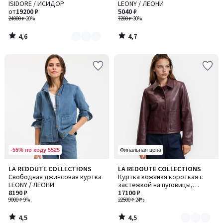
ISIDORE / ИСИДОР
LEONY / ЛЕОНИ
2
от
19200 ₽
5040 ₽
24000 ₽
-20%
7200 ₽
-30%
4,6
4,7
/
/
5
5
-55% по коду 5525
Финальная цена
4,5
4,5
LA REDOUTE COLLECTIONS
LA REDOUTE COLLECTIONS
Количество
/ 5
/ 5
Свободная джинсовая куртка
Куртка кожаная короткая с
цветов:
LEONY / ЛЕОНИ
застежкой на пуговицы,
2
8190 ₽
ABELLA / АБЭЛЛА
17100 ₽
9000 ₽
-9%
22500 ₽
-24%
4,5
4,5
/
/