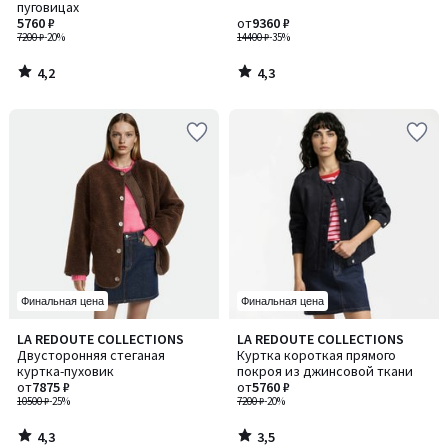
пуговицах
5760 ₽
от
9360 ₽
7200 ₽
-20%
14400 ₽
-35%
4,2
4,3
/
/
5
5
Финальная цена
Финальная цена
4,3
3,5
LA REDOUTE COLLECTIONS
LA REDOUTE COLLECTIONS
/ 5
/ 5
Двусторонняя стеганая
Куртка короткая прямого
куртка-пуховик
покроя из джинсовой ткани
от
7875 ₽
от
5760 ₽
10500 ₽
-25%
7200 ₽
-20%
4,3
3,5
/
/