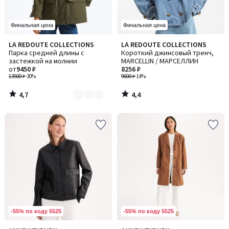
Финальная цена
Финальная цена
4,7
4,4
LA REDOUTE COLLECTIONS
LA REDOUTE COLLECTIONS
Количество
/ 5
/ 5
Парка средней длины с
Короткий джинсовый тренч,
цветов:
застежкой на молнии
MARCELLIN / МАРСЕЛЛИН
2
от
9450 ₽
8256 ₽
13500 ₽
-30%
9600 ₽
-14%
4,7
4,4
/
/
5
5
-55% по коду 5525
-55% по коду 5525