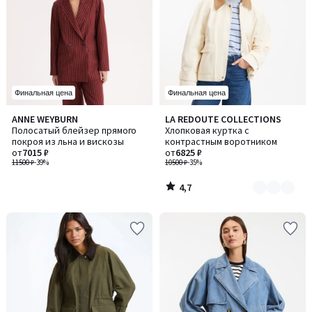
Финальная цена
Финальная цена
4,7
ANNE WEYBURN
LA REDOUTE COLLECTIONS
Количество
/ 5
Полосатый блейзер прямого
Хлопковая куртка с
цветов:
покроя из льна и вискозы
контрастным воротником
2
от
7015 ₽
от
6825 ₽
11500 ₽
-39%
10500 ₽
-35%
4,7
/
5