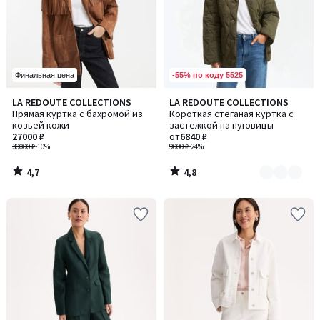
-55% по коду 5525
Финальная цена
4,7
4,8
LA REDOUTE COLLECTIONS
LA REDOUTE COLLECTIONS
Количество
/ 5
/ 5
Прямая куртка с бахромой из
Короткая стеганая куртка с
цветов:
козьей кожи
застежкой на пуговицы
2
27000 ₽
от
6840 ₽
30000 ₽
-10%
9000 ₽
-24%
4,7
4,8
/
/
5
5