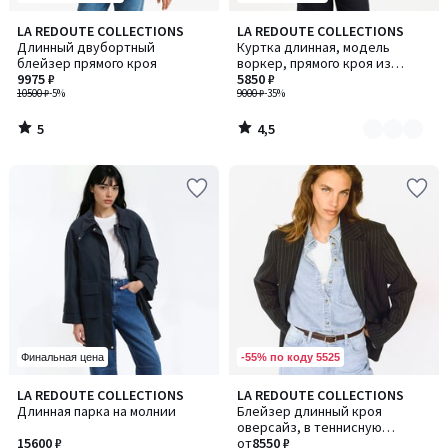
5
4,5
LA REDOUTE COLLECTIONS
LA REDOUTE COLLECTIONS
Количество
/
/ 5
Длинный двубортный
Куртка длинная, модель
цветов:
5
блейзер прямого кроя
воркер, прямого кроя из
2
9975 ₽
денима
5850 ₽
10500 ₽
-5%
9000 ₽
-35%
5
4,5
/
/
5
5
-55% по коду 5525
Финальная цена
4,6
LA REDOUTE COLLECTIONS
LA REDOUTE COLLECTIONS
/ 5
Длинная парка на молнии
Блейзер длинный кроя
оверсайз, в теннисную
15600 ₽
полоску
от
8550 ₽