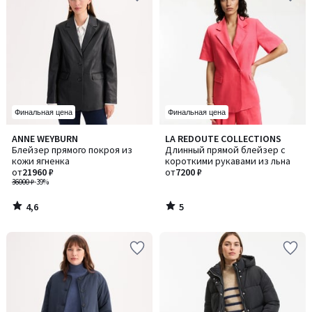
Финальная цена
Финальная цена
4,6
5
ANNE WEYBURN
LA REDOUTE COLLECTIONS
/ 5
/
Блейзер прямого покроя из
Длинный прямой блейзер с
5
кожи ягненка
короткими рукавами из льна
от
21960 ₽
от
7200 ₽
36000 ₽
-39%
4,6
5
/
/
5
5