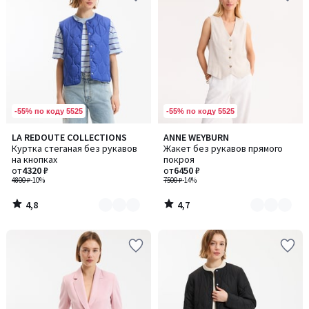
-55% по коду 5525
-55% по коду 5525
4,8
4,7
LA REDOUTE COLLECTIONS
ANNE WEYBURN
Количество
Количество
/ 5
/ 5
Куртка стеганая без рукавов
Жакет без рукавов прямого
цветов:
цветов:
на кнопках
покроя
3
2
от
4320 ₽
от
6450 ₽
4800 ₽
-10%
7500 ₽
-14%
4,8
4,7
/
/
5
5