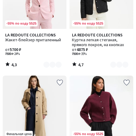
-55% по коду 5525
-55% по коду 5525
4,3
4,7
LA REDOUTE COLLECTIONS
LA REDOUTE COLLECTIONS
Количество
Количество
/ 5
/ 5
Жакет-блейзер приталенный
Куртка легкая стеганая,
цветов:
цветов:
прямого покроя, на кнопках
2
2
от
5700 ₽
от
4875 ₽
7500 ₽
-24%
7500 ₽
-35%
4,3
4,7
/
/
5
5
-55% по коду 5525
Финальная цена