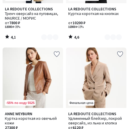
4,1
4,6
LA REDOUTE COLLECTIONS
LA REDOUTE COLLECTIONS
Количество
Количество
/ 5
/ 5
Тренч оверсайз на пуговицах,
Куртка короткая на кнопках
цветов:
цветов:
MAURICE / МОРИС
4
2
от
7800 ₽
от
10200 ₽
12000 ₽
-35%
12000 ₽
-15%
4,1
4,6
/
/
5
5
-55% по коду 5525
Финальная цена
4,5
5
ANNE WEYBURN
LA REDOUTE COLLECTIONS
Количество
Количество
/ 5
/
Куртка короткая из овечьей
Удлиненный блейзер, покрой
цветов:
цветов:
5
кожи
оверсайз, из льна и хлопка
2
2
27300 ₽
от
6120 ₽