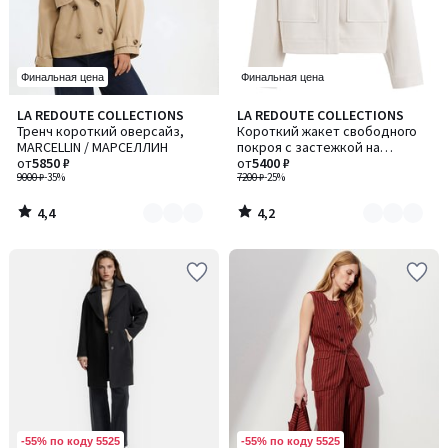
Финальная цена
Финальная цена
4,4
4,2
LA REDOUTE COLLECTIONS
LA REDOUTE COLLECTIONS
Количество
Количество
/ 5
/ 5
Тренч короткий оверсайз,
Короткий жакет свободного
цветов:
цветов:
MARCELLIN / МАРСЕЛЛИН
покроя с застежкой на
2
2
от
5850 ₽
пуговицы
от
5400 ₽
9000 ₽
-35%
7200 ₽
-25%
4,4
4,2
/
/
5
5
-55% по коду 5525
-55% по коду 5525