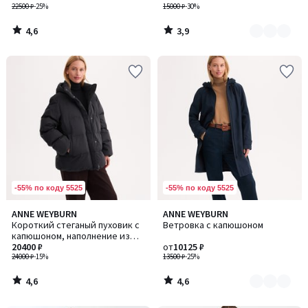
22500 ₽
-25%
15000 ₽
-30%
4,6
3,9
/
/
5
5
-55% по коду 5525
-55% по коду 5525
4,6
4,6
ANNE WEYBURN
ANNE WEYBURN
Количество
/ 5
/ 5
Короткий стеганый пуховик с
Ветровка с капюшоном
цветов:
капюшоном, наполнение из
2
пуха и пера, для суровой зимы
20400 ₽
от
10125 ₽
24000 ₽
-15%
13500 ₽
-25%
4,6
4,6
/
/
5
5