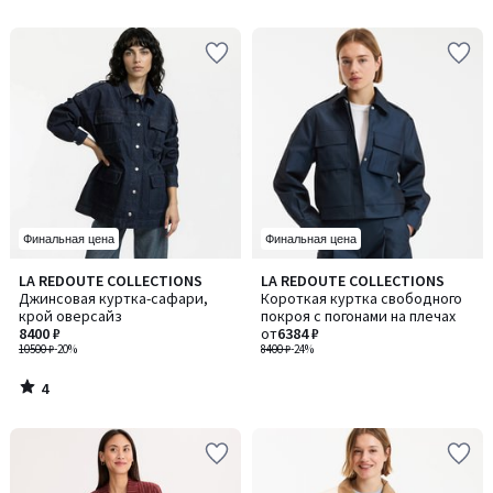
5
5
Финальная цена
Финальная цена
4
LA REDOUTE COLLECTIONS
LA REDOUTE COLLECTIONS
/
Джинсовая куртка-сафари,
Короткая куртка свободного
5
крой оверсайз
покроя с погонами на плечах
8400 ₽
от
6384 ₽
10500 ₽
-20%
8400 ₽
-24%
4
/
5