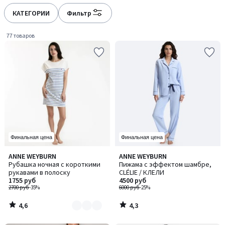
défiler
défiler
à
à
КАТЕГОРИИ
Фильтр
gauche
droite
77 товаров
Финальная цена
Финальная цена
4,6
4,3
ANNE WEYBURN
ANNE WEYBURN
Количество
/ 5
/ 5
Рубашка ночная с короткими
Пижама с эффектом шамбре,
цветов:
рукавами в полоску
CLÉLIE / КЛЕЛИ
2
1755 руб
4500 руб
2700 руб
-35%
6000 руб
-25%
4,6
4,3
/
/
5
5