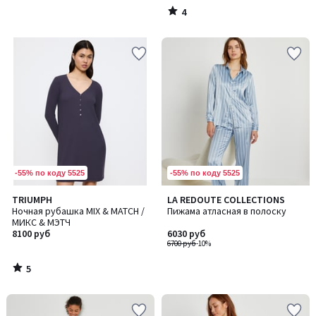
4
/
5
-55% по коду 5525
-55% по коду 5525
5
TRIUMPH
LA REDOUTE COLLECTIONS
/
Ночная рубашка MIX & MATCH /
Пижама атласная в полоску
5
МИКС & МЭТЧ
8100 руб
6030 руб
6700 руб
-10%
5
/
5