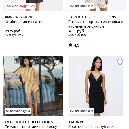
-55% по коду 5525
Финальная цена
4,5
ANNE WEYBURN
LA REDOUTE COLLECTIONS
/ 5
Комбинация из сатина
Пижама с шортами из хлопка с
набивным рисунком
2925 руб
4860 руб
4500 руб
-35%
5400 руб
-10%
4,5
/
5
Финальная цена
Финальная цена
5
5
LA REDOUTE COLLECTIONS
TRIUMPH
/
/
Пижама с шортами в полоску
Короткая ночная рубашка