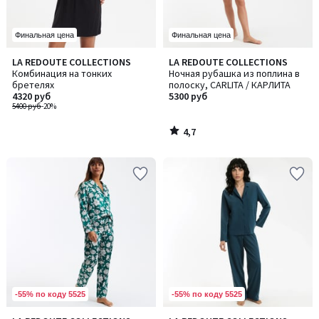
Финальная цена
Финальная цена
4,7
LA REDOUTE COLLECTIONS
LA REDOUTE COLLECTIONS
/ 5
Комбинация на тонких
Ночная рубашка из поплина в
бретелях
полоску, CARLITA / КАРЛИТА
4320 руб
5300 руб
5400 руб
-20%
4,7
/
5
-55% по коду 5525
-55% по коду 5525