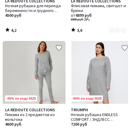
4,2
3,6
LA REDOUTE COLLECTIONS
LA REDOUTE COLLECTIONS
Количество
/ 5
/ 5
Ночная рубашка для периода
Флисовая пижама, свитшот и
цветов:
беременности и грудного
брюки
2
вскармливания
4500 руб
от
4899 руб
6900 руб
-29%
4,2
3,6
/
/
5
5
-55% по коду 5525
-55% по коду 5525
4
LA REDOUTE COLLECTIONS
TRIUMPH
/
Пижама из 2 предметов из
Ночная рубашка ENDLESS
5
мольтона
COMFORT / ЭНДЛЕСС
4600 руб
КОМФОРТ
7200 руб