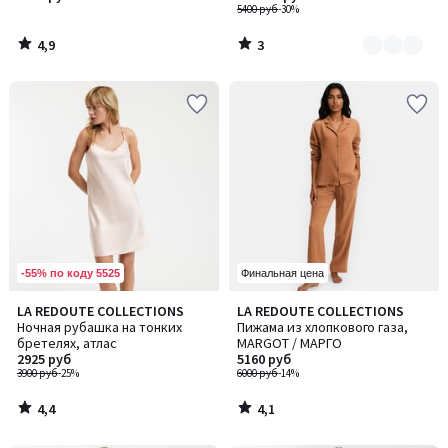
5400 руб
-30%
4,9
3
/
/
5
5
-55% по коду 5525
Финальная цена
4,4
4,1
LA REDOUTE COLLECTIONS
LA REDOUTE COLLECTIONS
/ 5
/ 5
Ночная рубашка на тонких
Пижама из хлопкового газа,
бретелях, атлас
MARGOT / МАРГО
2925 руб
5160 руб
3900 руб
-25%
6000 руб
-14%
4,4
4,1
/
/
5
5