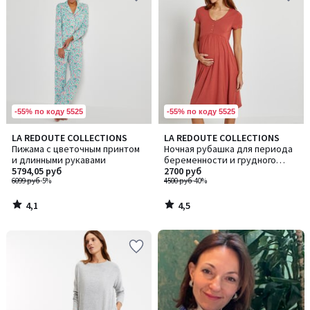
-55% по коду 5525
-55% по коду 5525
4,1
4,5
LA REDOUTE COLLECTIONS
LA REDOUTE COLLECTIONS
/ 5
/ 5
Пижама с цветочным принтом
Ночная рубашка для периода
и длинными рукавами
беременности и грудного
5794,05 руб
вскармливания
2700 руб
6099 руб
-5%
4500 руб
-40%
4,1
4,5
/
/
5
5
-