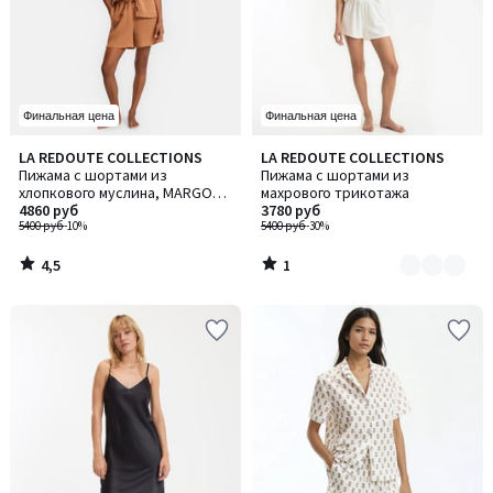
Финальная цена
Финальная цена
4,5
1
LA REDOUTE COLLECTIONS
LA REDOUTE COLLECTIONS
Количество
/ 5
/
Пижама с шортами из
Пижама с шортами из
цветов:
5
хлопкового муслина, MARGOT /
махрового трикотажа
2
МАРГО
4860 руб
3780 руб
5400 руб
-10%
5400 руб
-30%
4,5
1
/
/
5
5