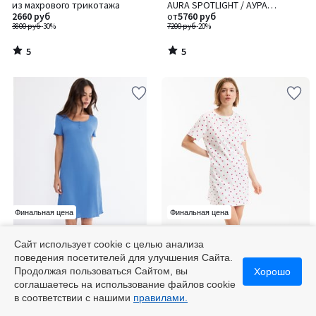
5
5
из махрового трикотажа
AURA SPOTLIGHT / АУРА
2660 руб
СПОТЛАЙТ
от
5760 руб
3800 руб
-30%
7200 руб
-20%
5
5
/
/
5
5
Финальная цена
Финальная цена
TRIUMPH
LA REDOUTE COLLECTIONS
Сайт использует cookie с целью анализа
Ночная рубашка MIX & MATCH /
Ночная сорочка, набивной
поведения посетителей для улучшения Сайта.
МИКС & МЭТЧ
рисунок в виде сердечек,
Продолжая пользоваться Сайтом, вы
Хорошо
3700 руб
хлопковое джерси
3900 руб
соглашаетесь на использование файлов cookie
в соответствии с нашими
правилами.