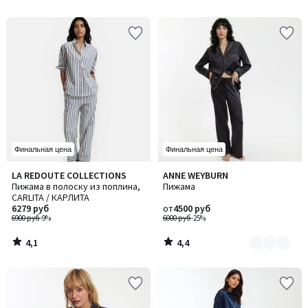
5
5
Финальная цена
Финальная цена
4,1
4,4
LA REDOUTE COLLECTIONS
ANNE WEYBURN
Количество
/ 5
/ 5
Пижама в полоску из поплина,
Пижама
цветов:
CARLITA / КАРЛИТА
2
6279 руб
от
4500 руб
6900 руб
-9%
6000 руб
-25%
4,1
4,4
/
/
5
5