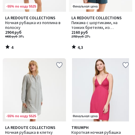
-55% по коду 5525
Финальная цена
4
4,3
LA REDOUTE COLLECTIONS
LA REDOUTE COLLECTIONS
/
/ 5
Ночная рубашка из поплина в
Пижама с шортиками, на
5
полоску
тонких бретелях, из
2904 руб
хлопкового джерси
2160 руб
4400 руб
-34%
2700 руб
-20%
4
4,3
/
/
5
5
-55% по коду 5525
Финальная цена
5
LA REDOUTE COLLECTIONS
TRIUMPH
/
Ночная рубашка в клетку
Короткая ночная рубашка