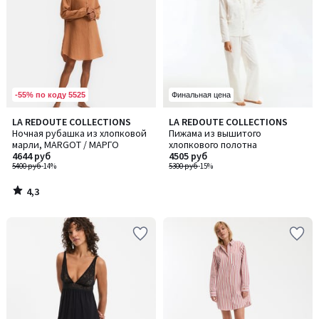
-55% по коду 5525
Финальная цена
4,3
LA REDOUTE COLLECTIONS
LA REDOUTE COLLECTIONS
/ 5
Ночная рубашка из хлопковой
Пижама из вышитого
марли, MARGOT / МАРГО
хлопкового полотна
4644 руб
4505 руб
5400 руб
-14%
5300 руб
-15%
4,3
/
5