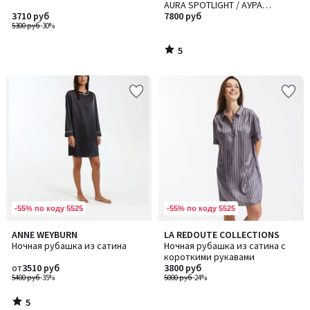
5
AURA SPOTLIGHT / АУРА
3710 руб
СПОТЛАЙТ
7800 руб
5300 руб
-30%
5
/
5
-55% по коду 5525
-55% по коду 5525
5
ANNE WEYBURN
LA REDOUTE COLLECTIONS
/
Ночная рубашка из сатина
Ночная рубашка из сатина с
5
короткими рукавами
от
3510 руб
3800 руб
5400 руб
-35%
5000 руб
-24%
5
/