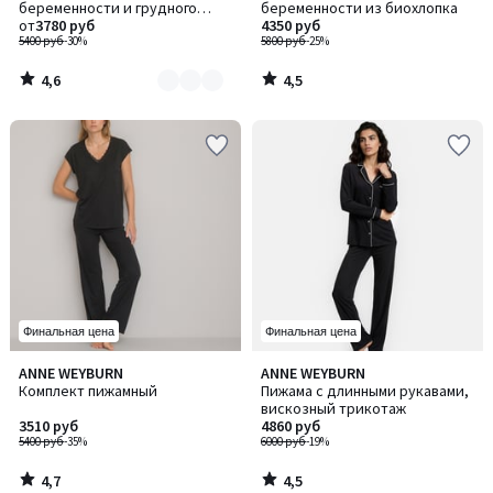
беременности и грудного
беременности из биохлопка
2
вскармливания
от
3780 руб
4350 руб
5400 руб
-30%
5800 руб
-25%
4,6
4,5
/
/
5
5
Финальная цена
Финальная цена
4,7
4,5
ANNE WEYBURN
ANNE WEYBURN
/ 5
/ 5
Комплект пижамный
Пижама с длинными рукавами,
вискозный трикотаж
3510 руб
4860 руб
5400 руб
-35%
6000 руб
-19%
4,7
4,5
/
/