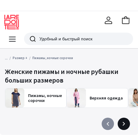
В
корзи
La
Redoute
Меню
Поиск
...
Размер +
Пижамы, ночные сорочки
Женские пижамы и ночные рубашки
больших размеров
Пижамы, ночные
Верхняя одежда
сорочки
Précédent
Suivant
-
-