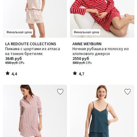
Финальная цена
Финальная цена
4,4
4,7
LA REDOUTE COLLECTIONS
ANNE WEYBURN
/ 5
/ 5
Пижама с шортами из атласа
Ночная рубашка в полоску из
на тонких бретелях
хлопкового джерси
3645 руб
2550 руб
4500 руб
-19%
3000 руб
-15%
4,4
4,7
/
/
5
5