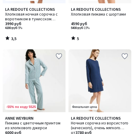
3,5
5
LA REDOUTE COLLECTIONS
LA REDOUTE COLLECTIONS
/ 5
/
Хлопковая ночная сорочка с
Хлопковая пижама с шортами
5
воротником в тунисском
стиле, в клетку
3990 руб
4590 руб
4200 руб
-5%
5400 руб
-15%
3,5
5
/
/
5
5
-55% по коду 5525
Финальная цена
4,9
3
ANNE WEYBURN
LA REDOUTE COLLECTIONS
Количество
/ 5
/
Пижама с цветочным принтом
Ночная сорочка из ворсистого
цветов:
5
из хлопкового джерси
(начесного), очень мягкого
2
6000 руб
трикотажа
от
3780 руб