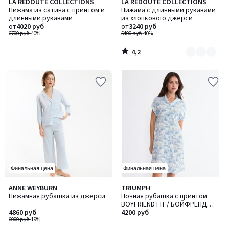
4,2
LA REDOUTE COLLECTIONS
LA REDOUTE COLLECTIONS
Количество
/ 5
Пижама из сатина с принтом и
Пижама с длинными рукавами
цветов:
длинными рукавами
из хлопкового джерси
2
от
4020 руб
от
3240 руб
6700 руб
-40%
5400 руб
-40%
4,2
/
5
Финальная цена
Финальная цена
5
ANNE WEYBURN
TRIUMPH
/
Пижамная рубашка из джерси
Ночная рубашка с принтом
5
BOYFRIEND FIT / БОЙФРЕНД
4860 руб
ФИТ
4200 руб
6000 руб
-19%