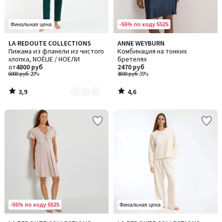
-55% по коду 5525
Финальная цена
3,9
4,6
LA REDOUTE COLLECTIONS
ANNE WEYBURN
Количество
/ 5
/ 5
Пижама из фланели из чистого
Комбинация на тонких
цветов:
хлопка, NOÉLIE / НОЕЛИ
бретелях
2
от
4800 руб
2470 руб
6000 руб
-20%
3800 руб
-35%
3,9
4,6
/
/
5
5
-55% по коду 5525
Финальная цена