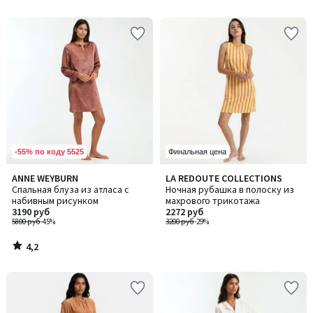
5
-55% по коду 5525
Финальная цена
4,2
ANNE WEYBURN
LA REDOUTE COLLECTIONS
/ 5
Спальная блуза из атласа с
Ночная рубашка в полоску из
набивным рисунком
махрового трикотажа
3190 руб
2272 руб
5800 руб
-45%
3200 руб
-29%
4,2
/
5