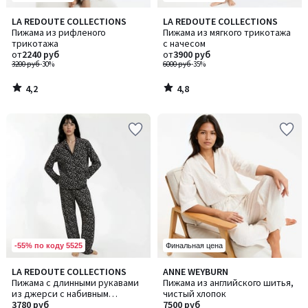
4,2
4,8
LA REDOUTE COLLECTIONS
LA REDOUTE COLLECTIONS
/ 5
/ 5
Пижама из рифленого
Пижама из мягкого трикотажа
трикотажа
с начесом
от
2240 руб
от
3900 руб
3200 руб
-30%
6000 руб
-35%
4,2
4,8
/
/
5
5
-55% по коду 5525
Финальная цена
4,8
4,5
LA REDOUTE COLLECTIONS
ANNE WEYBURN
/ 5
/ 5
Пижама с длинными рукавами
Пижама из английского шитья,
из джерси с набивным
чистый хлопок
цветочным рисунком
3780 руб
7500 руб