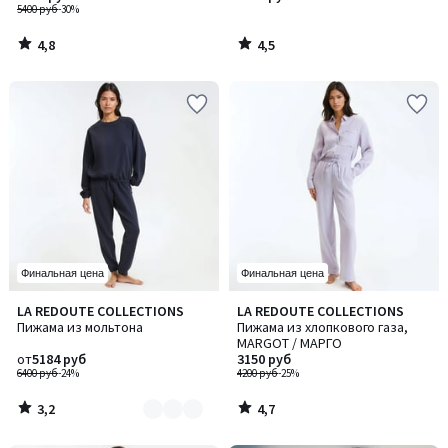
5400 руб
-30%
4,8
4,5
/
/
5
5
Финальная цена
Финальная цена
3,2
4,7
LA REDOUTE COLLECTIONS
LA REDOUTE COLLECTIONS
Количество
/ 5
/ 5
Пижама из мольтона
Пижама из хлопкового газа,
цветов:
MARGOT / МАРГО
3
от
5184 руб
3150 руб
6400 руб
-24%
4200 руб
-25%
3,2
4,7
/
/
5
5