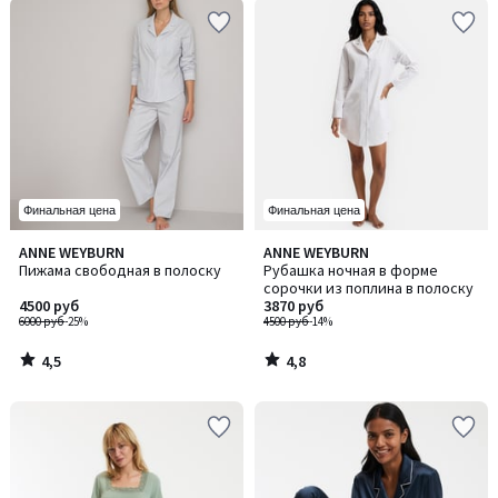
Финальная цена
Финальная цена
4,5
4,8
ANNE WEYBURN
ANNE WEYBURN
/ 5
/ 5
Пижама свободная в полоску
Рубашка ночная в форме
сорочки из поплина в полоску
4500 руб
3870 руб
6000 руб
-25%
4500 руб
-14%
4,5
4,8
/
/
5
5