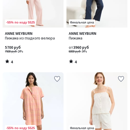
-55% по коду 5525
Финальная цена
4
4
ANNE WEYBURN
ANNE WEYBURN
/
/
Пижама из гладкого велюра
Пижама
5
5
5700 руб
от
3960 руб
7500 руб
-24%
6000 руб
-34%
4
4
/
/
5
5
-55% по коду 5525
Финальная цена