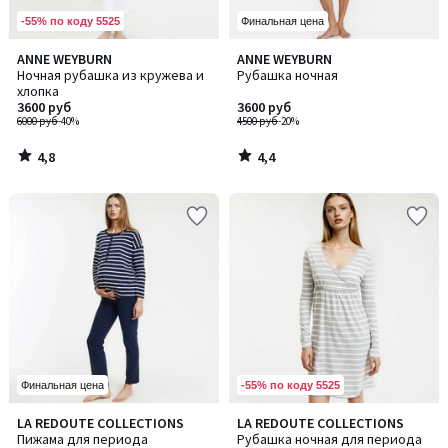
-55% по коду 5525
Финальная цена
4,8
4,4
ANNE WEYBURN
ANNE WEYBURN
/ 5
/ 5
Ночная рубашка из кружева и
Рубашка ночная
хлопка
3600 руб
3600 руб
6000 руб
-40%
4500 руб
-20%
4,8
4,4
/
/
5
5
-55% по коду 5525
Финальная цена
4,6
4,5
LA REDOUTE COLLECTIONS
LA REDOUTE COLLECTIONS
Количество
/ 5
/ 5
Пижама для периода
Рубашка ночная для периода
цветов: