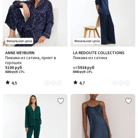
Финальная цена
Финальная цена
4,5
4,7
ANNE WEYBURN
LA REDOUTE COLLECTIONS
Количество
Количество
/ 5
/ 5
Пижама из сатина, принт в
Пижама из сатина
цветов:
цветов:
горошек
2
2
5100 руб
от
5934 руб
6000 руб
-15%
6900 руб
-14%
4,5
4,7
/
/
5
5