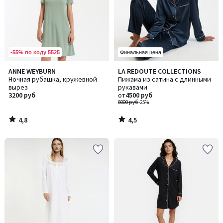
-55% по коду 5525
Финальная цена
4,8
4,5
ANNE WEYBURN
LA REDOUTE COLLECTIONS
/ 5
/ 5
Ночная рубашка, кружевной
Пижама из сатина с длинными
вырез
рукавами
3200 руб
от
4500 руб
6000 руб
-25%
4,8
4,5
/
/
5
5