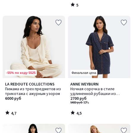
5
/
5
-55% по коду 5525
Финальная цена
4,7
4,5
LA REDOUTE COLLECTIONS
ANNE WEYBURN
/ 5
/ 5
Пижама из трех предметов из
Ночная сорочка в стиле
трикотажа с ажурным узором
удлиненной рубашки из
6000 руб
чистого хлопкового джерси в
2700 руб
горошек
5400 руб
-50%
4,7
4,5
/
/
5
5