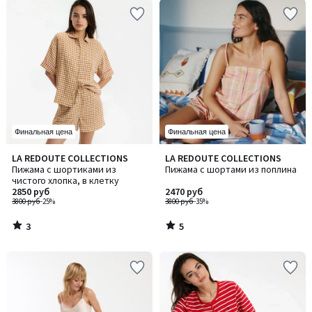
Финальная цена
Финальная цена
3
5
LA REDOUTE COLLECTIONS
LA REDOUTE COLLECTIONS
/
/
Пижама с шортиками из
Пижама с шортами из поплина
5
5
чистого хлопка, в клетку
2850 руб
2470 руб
3800 руб
-25%
3800 руб
-35%
3
5
/
/
5
5