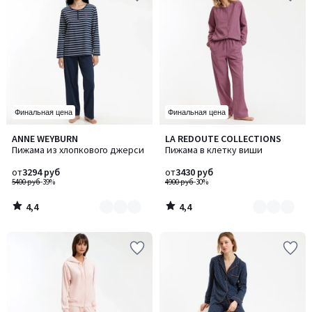
Финальная цена
Финальная цена
4,4
4,4
ANNE WEYBURN
LA REDOUTE COLLECTIONS
Количество
Количество
/ 5
/ 5
Пижама из хлопкового джерси
Пижама в клетку виши
цветов:
цветов:
3
2
от
3294 руб
от
3430 руб
5400 руб
-39%
4900 руб
-30%
4,4
4,4
/
/
5
5