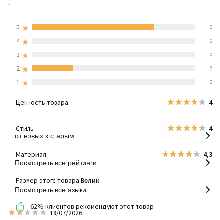
4,3
5
6
(8 отзывов)
средняя оценка
4
0
покупателей по всем
3
0
странам
2
2
1
0
100% проверенные отзывы,
Инициативы LaRedoute
Ценность товара
4
детализация
Стиль
4
от новых к старым
Материал
4,3
Посмотреть все рейтинги
Размер этого товара
Велик
Посмотреть все языки
62% клиентов рекомендуют этот товар
18/07/2026