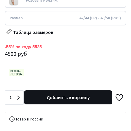
Розовый Меланж
Размер
42/44 (FR) - 48/50 (RUS)
Таблица размеров
-55% по коду 5525
4500 руб
Количество
Добавить в корзину
1
Товар в России