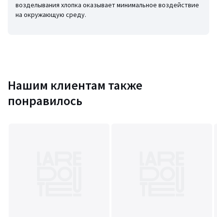
• Происхождение производства (ткачество, окрашивание,
возделывания хлопка оказывает минимальное воздействие
пошив): Бангладеш
на окружающую среду.
Последнее обновление информации: 11/03/2026
Цвета
Розовый Меланж
Размеры
42/44 (FR) - 48/50 (RUS)
Нашим клиентам также
понравилось