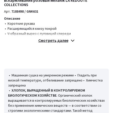
вскармливания розовый меланж LA REDOUTE
COLLECTIONS
Арт.
7188498 / GNK631
Описание
• Короткие рукава
• Расширяющийся книзу покрой
• V-образный вырез с пуговицей спереди
• Вырез спереди для грудного вскармливания
Смотреть далее
• Струящийся и комфортный материал, мягкий на ощупь
• Для периода беременности
Параметры изделия для размера 38/M (FR)
• Длина: 90 см
• Длина рукавов: 18 см
Состав и уход
• Машинная сушка на умеренном режиме • Гладить при
• 95% хлопок, 5% эластан
низкой температуре, отбеливание запрещено • Химчистка
• Машинная стирка при 30 °С на деликатном режиме
запрещена
•
ХЛОПОК, ВЫРАЩЕННЫЙ В КОНТРОЛИРУЕМОМ
БИОЛОГИЧЕСКОМ ХОЗЯЙСТВЕ
. Органический хлопок
выращивается в контролируемых биологических хозяйствах
Информация об экологических качествах и характеристиках
без применения химических веществ — в соответствии со
товара
строгими экологическими стандартами. Такой метод