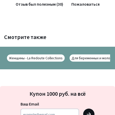
Отзыв был полезным (30)
Пожаловаться
Смотрите также
Женщины - La Redoute Collections
Для беременных и молодых 
Подписка
Купон 1000 руб. на всё
на
новости
Ваш Email
OK