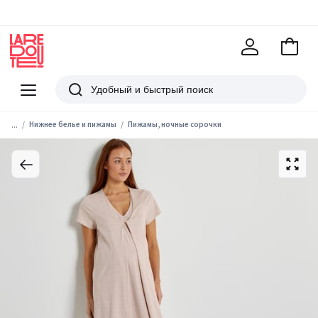
В
корзи
La
Redoute
Меню
Поиск
...
Нижнее белье и пижамы
Пижамы, ночные сорочки