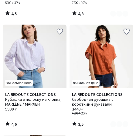
5900 ₽
-39%
7200 ₽
-10%
4,5
4,8
/
/
5
5
Финальная цена
Финальная цена
4,6
3,5
LA REDOUTE COLLECTIONS
LA REDOUTE COLLECTIONS
Количество
/ 5
/ 5
Рубашка в полоску из хлопка,
Свободная рубашка с
цветов:
MARLÈNE / МАРЛЕН
короткими рукавами
2
5900 ₽
3440 ₽
4300 ₽
-20%
4,6
3,5
/
/
5
5