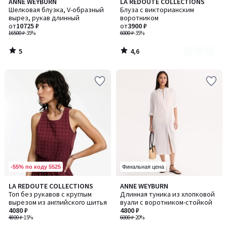
5
4,6
ANNE WEYBURN
LA REDOUTE COLLECTIONS
Количество
/
/ 5
Шелковая блузка, V-образный
Блуза с викторианским
цветов:
5
вырез, рукав длинный
воротником
3
от
10725 ₽
от
3900 ₽
16500 ₽
-35%
6000 ₽
-35%
5
4,6
/
/
5
5
-55% по коду 5525
Финальная цена
4,8
5
LA REDOUTE COLLECTIONS
ANNE WEYBURN
/ 5
/
Топ без рукавов с круглым
Длинная туника из хлопковой
5
вырезом из английского шитья
вуали с воротником-стойкой
4080 ₽
4800 ₽
4800 ₽
-15%
6000 ₽
-20%