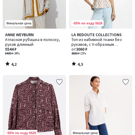
-55% по коду 5525
Финальная цена
4,2
4,3
ANNE WEYBURN
LA REDOUTE COLLECTIONS
/ 5
/ 5
Атласная рубашка в полоску,
Топ из набивной ткани без
рукав длинный
рукавов, с V-образным
5544 ₽
вырезом
от
3060 ₽
8400 ₽
-34%
3600 ₽
-15%
4,2
4,3
/
/
5
5
-55% по коду 5525
Финальная цена