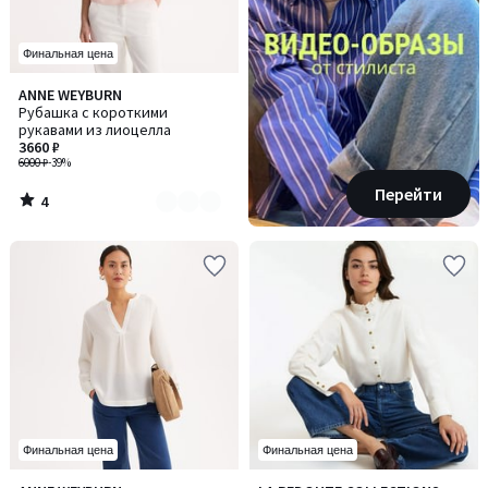
Финальная цена
4
ANNE WEYBURN
Количество
/
Рубашка с короткими
цветов:
5
рукавами из лиоцелла
2
3660 ₽
6000 ₽
-39%
Перейти
4
/
5
Финальная цена
Финальная цена