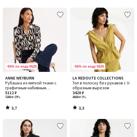
5
5
-55% по коду 5525
-55% по коду 5525
3,7
3,3
ANNE WEYBURN
LA REDOUTE COLLECTIONS
/ 5
/ 5
Рубашка из мягкой ткани с
Топ в полоску без рукавов с V-
графичным набивным
образным вырезом
рисунком, рукав длинный
5112 ₽
3420 ₽
7200 ₽
-29%
3600 ₽
-5%
3,7
3,3
/
/
5
5