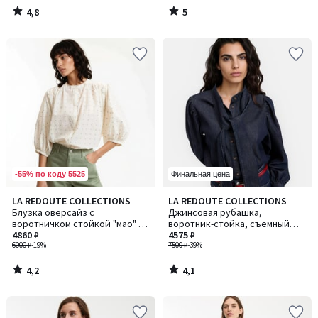
4,8
5
/
/
5
5
-55% по коду 5525
Финальная цена
4,2
4,1
LA REDOUTE COLLECTIONS
LA REDOUTE COLLECTIONS
/ 5
/ 5
Блузка оверсайз с
Джинсовая рубашка,
воротничком стойкой "мао" из
воротник-стойка, съемный
хлопка с вышивкой, BERTHE /
4860 ₽
галстук-бант
4575 ₽
БЕРТЕ
6000 ₽
-19%
7500 ₽
-39%
4,2
4,1
/
/
5
5