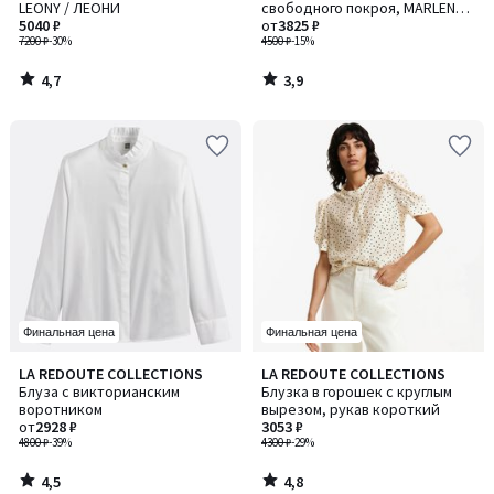
LEONY / ЛЕОНИ
свободного покроя, MARLENE /
5040 ₽
МАРЛЕН
от
3825 ₽
7200 ₽
-30%
4500 ₽
-15%
4,7
3,9
/
/
5
5
Финальная цена
Финальная цена
4,5
4,8
LA REDOUTE COLLECTIONS
LA REDOUTE COLLECTIONS
/ 5
/ 5
Блуза с викторианским
Блузка в горошек с круглым
воротником
вырезом, рукав короткий
от
2928 ₽
3053 ₽
4800 ₽
-39%
4300 ₽
-29%
4,5
4,8
/
/