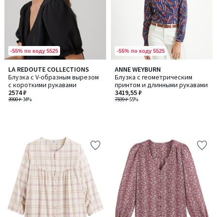
-55% по коду 5525
-55% по коду 5525
LA REDOUTE COLLECTIONS
ANNE WEYBURN
Блузка с V-образным вырезом
Блузка с геометрическим
с короткими рукавами
принтом и длинными рукавами
2574 ₽
3419,55 ₽
3900 ₽
-34%
7599 ₽
-55%