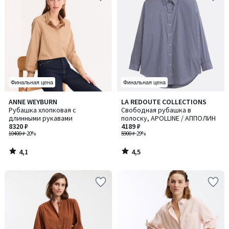
Финальная цена
Финальная цена
4,1
4,5
ANNE WEYBURN
LA REDOUTE COLLECTIONS
/ 5
/ 5
Рубашка хлопковая с
Свободная рубашка в
длинными рукавами
полоску, APOLLINE / АППОЛИН
8320 ₽
4189 ₽
10400 ₽
-20%
5900 ₽
-29%
4,1
4,5
/
/
5
5