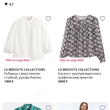
4,7
/
5
-55% по коду 5525
-55% по коду 5525
LA REDOUTE COLLECTIONS
LA REDOUTE COLLECTIONS
Количество
Рубашка с воротником-
Блузка с круглым вырезом и
цветов:
стойкой, рукава баллон
графическим принтом
2
7400 ₽
6800 ₽