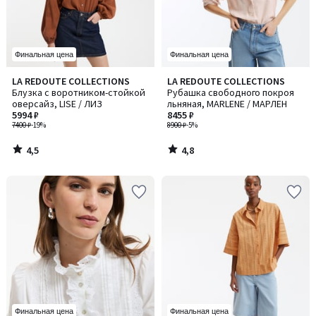
Финальная цена
Финальная цена
4,5
4,8
LA REDOUTE COLLECTIONS
LA REDOUTE COLLECTIONS
/ 5
/ 5
Блузка с воротником-стойкой
Рубашка свободного покроя
оверсайз, LISE / ЛИЗ
льняная, MARLENE / МАРЛЕН
5994 ₽
8455 ₽
7400 ₽
-19%
8900 ₽
-5%
4,5
4,8
/
/
5
5
Финальная цена
Финальная цена