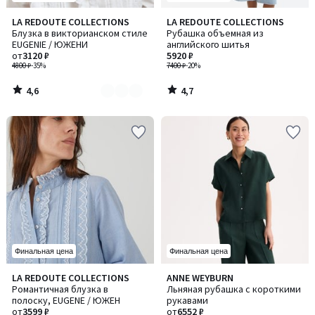
4,6
4,7
LA REDOUTE COLLECTIONS
LA REDOUTE COLLECTIONS
Количество
/ 5
/ 5
Блузка в викторианском стиле
Рубашка объемная из
цветов:
EUGENIE / ЮЖЕНИ
английского шитья
2
от
3120 ₽
5920 ₽
4800 ₽
-35%
7400 ₽
-20%
4,6
4,7
/
/
5
5
Финальная цена
Финальная цена
4,5
4,8
LA REDOUTE COLLECTIONS
ANNE WEYBURN
Количество
/ 5
/ 5
Романтичная блузка в
Льняная рубашка с короткими
цветов:
полоску, EUGENE / ЮЖЕН
рукавами
2
от
3599 ₽
от
6552 ₽