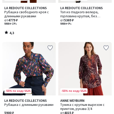
4,3
LA REDOUTE COLLECTIONS
LA REDOUTE COLLECTIONS
/ 5
Рубашка свободного кроя с
Топ из гладкого велюра,
длинными рукавами
горловина круглая, без
от
4779 ₽
рукавов
от
5369 ₽
5900 ₽
-19%
5900 ₽
-9%
4,3
/
5
-55% по коду 5525
-55% по коду 5525
LA REDOUTE COLLECTIONS
ANNE WEYBURN
Рубашка с длинными рукавами
Туника с круглым вырезом с
принтом, рукава 3/4
5900 ₽
от
4015 ₽