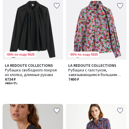
-55% по коду 5525
-55% по коду 5525
LA REDOUTE COLLECTIONS
LA REDOUTE COLLECTIONS
Рубашка свободного покроя
Рубашка с галстуком,
их хлопка, длинные рукава
завязывающимся большим
6734 ₽
бантом, длинными рукавами с
7400 ₽
7400 ₽
-9%
цветочным принтом