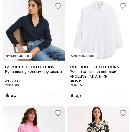
Финальная цена
Финальная цена
4,4
4,3
LA REDOUTE COLLECTIONS
LA REDOUTE COLLECTIONS
Количество
Количество
/ 5
/ 5
Рубашка с длинными рукавами
Рубашка-туника оверсайз
цветов:
цветов:
APOLLINE / АПОЛЛИН
3
2
от
2730 ₽
3835 ₽
3900 ₽
-30%
5900 ₽
-35%
4,4
4,3
/
/
5
5