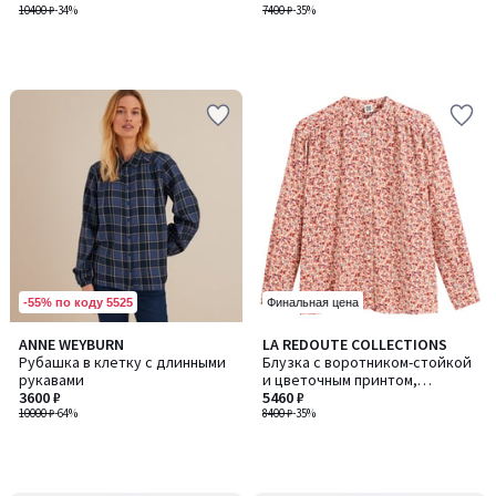
10400 ₽
-34%
7400 ₽
-35%
-55% по коду 5525
Финальная цена
ANNE WEYBURN
LA REDOUTE COLLECTIONS
Рубашка в клетку с длинными
Блузка с воротником-стойкой
рукавами
и цветочным принтом,
3600 ₽
длинные рукава
5460 ₽
10000 ₽
-64%
8400 ₽
-35%