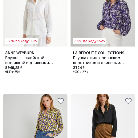
-55% по коду 5525
-55% по коду 5525
ANNE WEYBURN
LA REDOUTE COLLECTIONS
Блузка с английской
Блузка с викторианским
вышивкой и длинными
воротником и длинными
рукавами
5946,85 ₽
рукавами
3724 ₽
9149 ₽
-35%
4900 ₽
-24%