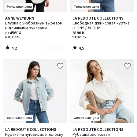
Финальная цена
Финальная цена
4,2
4,5
ANNE WEYBURN
LA REDOUTE COLLECTIONS
Количество
/ 5
/ 5
Блузка с V-образным вырезом
Свободная джинсовая куртка
цветов:
и длинными рукавами
LEONY / ЛЕОНИ
2
от
4560 ₽
8190 ₽
6000 ₽
-30%
9000 ₽
-9%
4,2
4,5
/
/
5
5
Финальная цена
Финальная цена
4,7
3,9
LA REDOUTE COLLECTIONS
LA REDOUTE COLLECTIONS
/ 5
/ 5
Куртка на пуговицах в полоску
Рубашка хлопковая