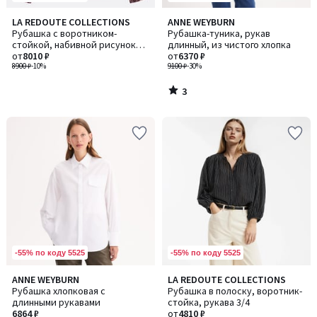
3
LA REDOUTE COLLECTIONS
ANNE WEYBURN
/
Рубашка с воротником-
Рубашка-туника, рукав
5
стойкой, набивной рисунок
длинный, из чистого хлопка
пейсли
от
8010 ₽
от
6370 ₽
8900 ₽
-10%
9100 ₽
-30%
3
/
5
-55% по коду 5525
-55% по коду 5525
ANNE WEYBURN
LA REDOUTE COLLECTIONS
Рубашка хлопковая с
Рубашка в полоску, воротник-
длинными рукавами
стойка, рукава 3/4
6864 ₽
от
4810 ₽