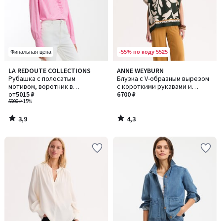
-55% по коду 5525
Финальная цена
3,9
4,3
LA REDOUTE COLLECTIONS
ANNE WEYBURN
/ 5
/ 5
Рубашка с полосатым
Блузка с V-образным вырезом
мотивом, воротник в
с короткими рукавами и
викторианском стиле,
от
5015 ₽
графическим принтом
6700 ₽
CHARLÈNE / ШАРЛЕН
5900 ₽
-15%
3,9
4,3
/
/
5
5