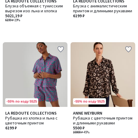
LA REDOUTE COLLECTIONS
LA REDOUTE COLLECTIONS
Блузка объемная с тунисским
Блузка с анималистическим
вырезом изо льна и хлопка
принтом и длинными рукавами
5021,19 ₽
6199 ₽
6199 ₽
-19%
-55% по коду 5525
-55% по коду 5525
4,7
LA REDOUTE COLLECTIONS
ANNE WEYBURN
/ 5
Рубашка из хлопка и льна с
Рубашка с цветочным принтом
цветочным принтом
и длинными рукавами
6199 ₽
5500 ₽
10000 ₽
-45%