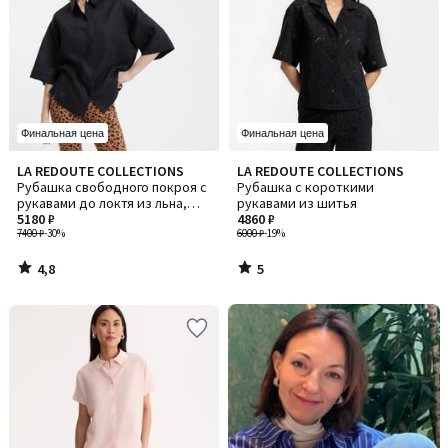
Финальная цена
Финальная цена
4,8
5
LA REDOUTE COLLECTIONS
LA REDOUTE COLLECTIONS
/ 5
/
Рубашка свободного покроя с
Рубашка с короткими
5
рукавами до локтя из льна,
рукавами из шитья
AMBER / ЭМБЕР
5180 ₽
4860 ₽
7400 ₽
-30%
6000 ₽
-19%
4,8
5
/
/
5
5
-