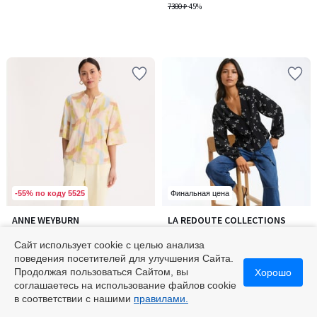
7300 ₽
-45%
-55% по коду 5525
Финальная цена
2,8
1
ANNE WEYBURN
LA REDOUTE COLLECTIONS
/ 5
/
Блузка с V-образным вырезом
Блузка с V-образным вырезом,
5
и короткими рукавами с
цветочным принтом и
Сайт использует cookie с целью анализа
принтом
5460 ₽
длинными рукавами
от
3648 ₽
поведения посетителей для улучшения Сайта.
6000 ₽
-9%
4800 ₽
-24%
Продолжая пользоваться Сайтом, вы
Хорошо
соглашаетесь на использование файлов cookie
2,8
1
/
/
в соответствии с нашими
правилами.
5
5