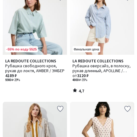
-55% по коду 5525
Финальная цена
4,7
LA REDOUTE COLLECTIONS
LA REDOUTE COLLECTIONS
/ 5
Рубашка свободного кроя,
Рубашка оверсайз, в полоску,
рукав до локтя, AMBER / ЭМБЕР
рукав длинный, APOLLINE /
4189 ₽
АПОЛЛИН
от
3120 ₽
5900 ₽
-29%
4800 ₽
-35%
4,7
/
5