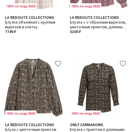
-55% по коду 5525
-55% по коду 5525
LA REDOUTE COLLECTIONS
LA REDOUTE COLLECTIONS
Блузка объемная с круглым
Блузка с v-образным вырезом,
вырезом в клетку
цветочным принтом, длинные
7749 ₽
рукава
5100 ₽
-55% по коду 5525
-55% по коду 5525
LA REDOUTE COLLECTIONS
ONLY CARMAKOMA
Блуза с цветочным принтом
Блузка с принтом и длинными