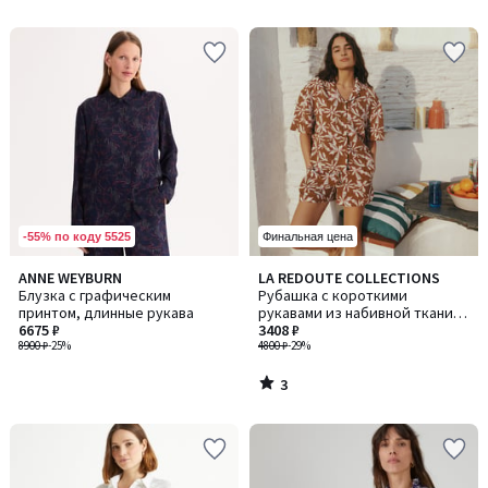
-55% по коду 5525
Финальная цена
3
ANNE WEYBURN
LA REDOUTE COLLECTIONS
/
Блузка с графическим
Рубашка с короткими
5
принтом, длинные рукава
рукавами из набивной ткани с
6675 ₽
цветочным рисунком
3408 ₽
8900 ₽
-25%
4800 ₽
-29%
3
/
5