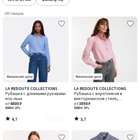
gauche
droite
193 товаров
Финальная цена
Финальная цена
4,7
3,7
LA REDOUTE COLLECTIONS
LA REDOUTE COLLECTIONS
Количество
/ 5
/ 5
Рубашка с длинными рукавами
Рубашка с воротником в
цветов:
изо льна
викторианском стиле,
3
от
4800 ₽
CHARLENE / ШАРЛЕН
от
3894 ₽
6000 ₽
-20%
5900 ₽
-34%
4,7
3,7
/
/
5
5