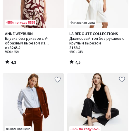
-55% по коду 5525
Финальная цена
4,3
4,5
ANNE WEYBURN
LA REDOUTE COLLECTIONS
/ 5
/ 5
Блузка без рукавов с V-
Джинсовый топ без рукавов с
образным вырезом из
круглым вырезом
набивной ткани с
от
3245 ₽
3168 ₽
графическим рисунком
5900 ₽
-45%
4800 ₽
-34%
4,3
4,5
/
/
5
5
-55% по коду 5525
Финальная цена