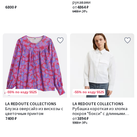
рукавами
6800 ₽
от
4864 ₽
6400 ₽
-24%
-55% по коду 5525
-55% по коду 5525
LA REDOUTE COLLECTIONS
LA REDOUTE COLLECTIONS
Блузка оверсайз из вискозы с
Рубашка короткая из хлопка
цветочным принтом
покроя "бокси" с длинными
7400 ₽
рукавами
от
3894 ₽
5900 ₽
-34%