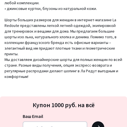
любой комплекции.
• джинсовые куртки, блузоны из натуральной кожи.
Шорты больших размеров для женщин в интернет-магазине La
Redoute представлены легкой летней одеждой, экипировкой
для тренировок и вещами для дома. Мы предлагаем большие
шорты изо льна, натурального хлопка и денима. Помимо того, в
коллекции французского бренда есть офисные варианты –
элегантный вид им придают плотные ткани и геометрические
принты.
Мы доставляем дизайнерские шорты для полных женщин по всей
стране. Разные виды получения, опция экспресс-возврата и
регулярные распродажи делают шопинг в Ла Редут выгодным и
комфортным!
Подписка
Купон 1000 руб. на всё
на
новости
Ваш Email
OK