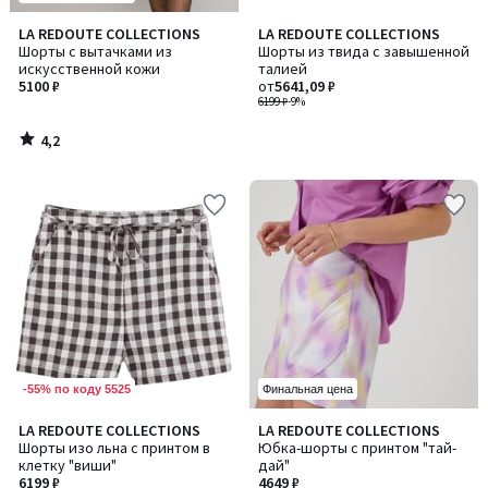
4,2
LA REDOUTE COLLECTIONS
LA REDOUTE COLLECTIONS
/ 5
Шорты с вытачками из
Шорты из твида с завышенной
искусственной кожи
талией
5100 ₽
от
5641,09 ₽
6199 ₽
-9%
4,2
/
5
-55% по коду 5525
Финальная цена
LA REDOUTE COLLECTIONS
LA REDOUTE COLLECTIONS
Шорты изо льна с принтом в
Юбка-шорты с принтом "тай-
клетку "виши"
дай"
6199 ₽
4649 ₽