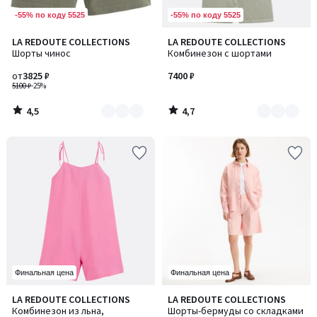
-55% по коду 5525
-55% по коду 5525
4,5
4,7
LA REDOUTE COLLECTIONS
LA REDOUTE COLLECTIONS
Количество
Количество
/ 5
/ 5
Шорты чинос
Комбинезон с шортами
цветов:
цветов:
2
2
от
3825 ₽
7400 ₽
5100 ₽
-25%
4,5
4,7
/
/
5
5
Финальная цена
Финальная цена
5
4,8
LA REDOUTE COLLECTIONS
LA REDOUTE COLLECTIONS
Количество
/
/ 5
Комбинезон из льна,
Шорты-бермуды со складками
цветов: