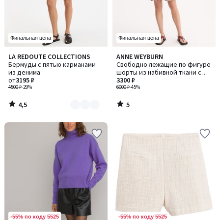
Финальная цена
Финальная цена
4,5
5
LA REDOUTE COLLECTIONS
ANNE WEYBURN
Количество
/ 5
/
Бермуды с пятью карманами
Свободно лежащие по фигуре
цветов:
5
из денима
шорты из набивной ткани с
2
от
3195 ₽
графическим рисунком, с
3300 ₽
4500 ₽
-29%
поясом
6000 ₽
-45%
4,5
5
/
/
5
5
-55% по коду 5525
-55% по коду 5525