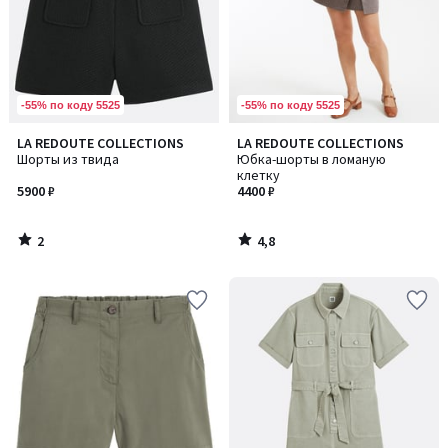
-55% по коду 5525
-55% по коду 5525
2
4,8
LA REDOUTE COLLECTIONS
LA REDOUTE COLLECTIONS
/
/ 5
Шорты из твида
Юбка-шорты в ломаную
5
клетку
5900 ₽
4400 ₽
2
4,8
/
/
5
5