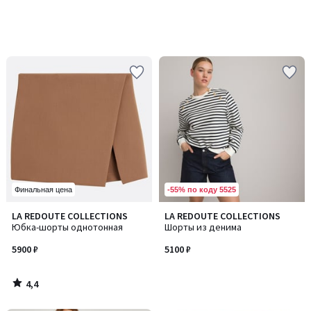
-55% по коду 5525
Финальная цена
4,4
LA REDOUTE COLLECTIONS
LA REDOUTE COLLECTIONS
/ 5
Юбка-шорты однотонная
Шорты из денима
5900 ₽
5100 ₽
4,4
/
5