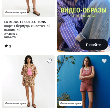
Финальная цена
5
LA REDOUTE COLLECTIONS
/
Шорты-бермуды с цветочной
5
вышивкой
от
3835 ₽
5900 ₽
-35%
Перейти
5
/
5
Финальная цена
Финальная цена