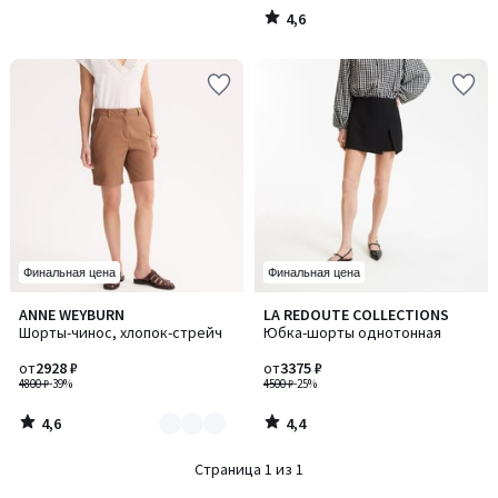
4,6
/
5
Финальная цена
Финальная цена
4,6
4,4
ANNE WEYBURN
LA REDOUTE COLLECTIONS
Количество
/ 5
/ 5
Шорты-чинос, хлопок-стрейч
Юбка-шорты однотонная
цветов:
2
от
2928 ₽
от
3375 ₽
4800 ₽
-39%
4500 ₽
-25%
4,6
4,4
/
/
5
5
Страница 1 из 1