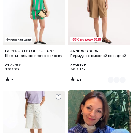
-55% по коду 5525
Финальная цена
2
4,1
LA REDOUTE COLLECTIONS
ANNE WEYBURN
Количество
/
/ 5
Шорты прямого кроя в полоску
Бермуды с высокой посадкой
цветов:
5
2
от
2520 ₽
от
5832 ₽
3600 ₽
-30%
7200 ₽
-35%
2
4,1
/
/
5
5
-