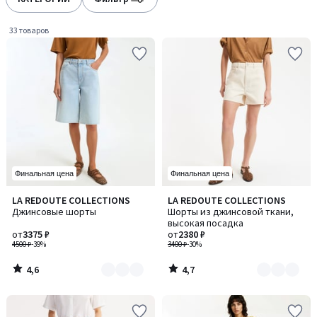
gauche
droite
33 товаров
Финальная цена
Финальная цена
4,6
4,7
LA REDOUTE COLLECTIONS
LA REDOUTE COLLECTIONS
Количество
Количество
/ 5
/ 5
Джинсовые шорты
Шорты из джинсовой ткани,
цветов:
цветов:
высокая посадка
2
4
от
3375 ₽
от
2380 ₽
4500 ₽
-39%
3400 ₽
-30%
4,6
4,7
/
/
5
5