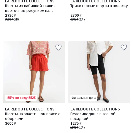
LA REDOUTE COLLECTIONS
LA REDOUTE COLLECTIONS
Шорты из набивной ткани с
Трикотажные шорты в полоску
цветочным рисунком на
эластичном поясе
2736 ₽
2700 ₽
3600 ₽
-24%
3600 ₽
-25%
-55% по коду 5525
Финальная цена
4,6
LA REDOUTE COLLECTIONS
LA REDOUTE COLLECTIONS
/ 5
Шорты на эластичном поясе с
Велосипедки с высокой
оборками
посадкой
3600 ₽
1275 ₽
1500 ₽
-15%