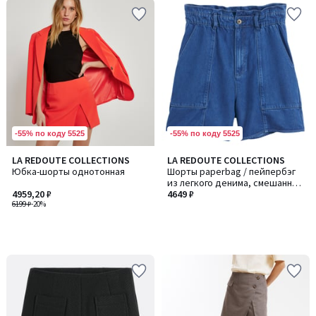
-55% по коду 5525
-55% по коду 5525
LA REDOUTE COLLECTIONS
LA REDOUTE COLLECTIONS
Юбка-шорты однотонная
Шорты paperbag / пейпербэг
из легкого денима, смешанный
4959,20 ₽
лиоцелл
4649 ₽
6199 ₽
-20%