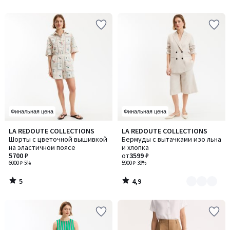
5
5
Финальная цена
Финальная цена
5
4,9
LA REDOUTE COLLECTIONS
LA REDOUTE COLLECTIONS
Количество
/
/ 5
Шорты с цветочной вышивкой
Бермуды с вытачками изо льна
цветов:
5
на эластичном поясе
и хлопка
2
5700 ₽
от
3599 ₽
6000 ₽
-5%
5900 ₽
-39%
5
4,9
/
/
5
5