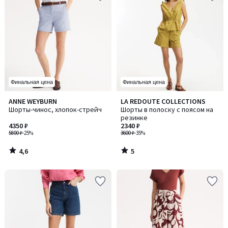
Финальная цена
Финальная цена
4,6
5
ANNE WEYBURN
LA REDOUTE COLLECTIONS
/ 5
/
Шорты-чинос, хлопок-стрейч
Шорты в полоску с поясом на
5
резинке
4350 ₽
2340 ₽
5800 ₽
-25%
3600 ₽
-35%
4,6
5
/
/
5
5