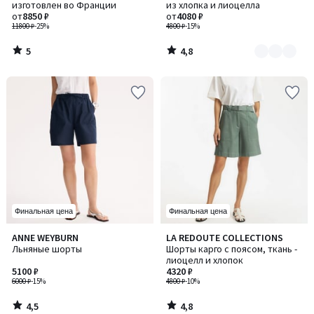
5
изготовлен во Франции
из хлопка и лиоцелла
2
от
8850 ₽
от
4080 ₽
11800 ₽
-25%
4800 ₽
-15%
5
4,8
/
/
5
5
Финальная цена
Финальная цена
4,5
4,8
ANNE WEYBURN
LA REDOUTE COLLECTIONS
/ 5
/ 5
Льняные шорты
Шорты карго с поясом, ткань -
лиоцелл и хлопок
5100 ₽
4320 ₽
6000 ₽
-15%
4800 ₽
-10%
4,5
4,8
/
/