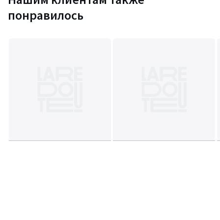
понравилось
Информация об экологических качествах и характеристиках
товара
• Происхождение производства (ткачество, окрашивание):
Турция
• Пошив: Тунис
Последнее обновление информации: 02/04/2026
Цвета
Синий Потертый
Размеры
XS, S, XL, XXL