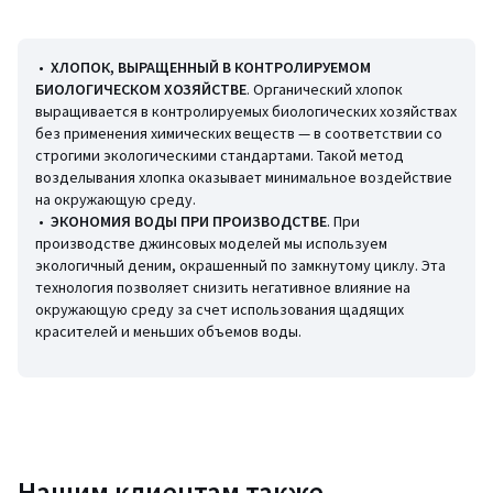
Signature / Подписи бренда; эту куртку можно накинуть на плечи,
надеть с легким платьем или с джинсами .
•
ХЛОПОК, ВЫРАЩЕННЫЙ В КОНТРОЛИРУЕМОМ
Описание
БИОЛОГИЧЕСКОМ ХОЗЯЙСТВЕ
. Органический хлопок
• Куртка-рубашка
выращивается в контролируемых биологических хозяйствах
• Свободный покрой "бойфренд"
без применения химических веществ — в соответствии со
• Длина: средняя
строгими экологическими стандартами. Такой метод
• Рубашечный воротник поло
возделывания хлопка оказывает минимальное воздействие
• Застежка на пуговицы спереди
на окружающую среду.
• Два больших кармана спереди
•
ЭКОНОМИЯ ВОДЫ ПРИ ПРОИЗВОДСТВЕ
. При
Параметры изделия для размера 38/M (FR)
производстве джинсовых моделей мы используем
• Длина: 67 см
экологичный деним, окрашенный по замкнутому циклу. Эта
• Длина рукавов: 60,5 см
технология позволяет снизить негативное влияние на
• Обхват груди: 110 см
окружающую среду за счет использования щадящих
красителей и меньших объемов воды.
Состав и уход
• 100% хлопок
• Машинная стирка при 30 °С на деликатном режиме
• Гладить при умеренной температуре, отбеливание запрещено
• Машинная сушка запрещена
• Химчистка запрещена
Нашим клиентам также