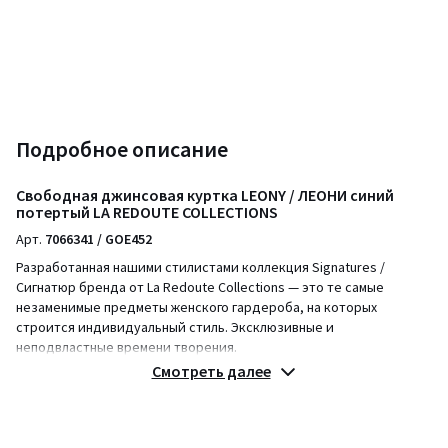
Подробное описание
Свободная джинсовая куртка LEONY / ЛЕОНИ синий
потертый LA REDOUTE COLLECTIONS
Арт.
7066341 / GOE452
Разработанная нашими стилистами коллекция Signatures /
Сигнатюр бренда от La Redoute Collections — это те самые
незаменимые предметы женского гардероба, на которых
строится индивидуальный стиль. Эксклюзивные и
неподвластные времени творения.
Простота - это ключ. Ключ к модному наряду без ущерба для
Смотреть далее
комфорта. Разработанная нашими стилистами 100% хлопковая
куртка Leony / Леони - новая вариация базового предмета
гардероба, с затейливыми пуговицами, прямого покроя,
благодаря чему вещь отлично сидит. Предмет из коллекции