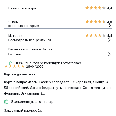
Инициативы LaRedoute
Ценность товара
4,4
детализация
Стиль
4,6
от новых к старым
Материал
4,4
Посмотреть все рейтинги
Размер этого товара
Велик
Русский
89% клиентов рекомендуют этот товар
26/04/2026
Куртка джинсовая
Куртка понравилась . Размер совпадает. Не короткая, я ношу 54-
56 российский. Даже в бедрах чуть великовата. Хотя я женщина с
формами. Заказывала 2xl
Я рекомендую этот товар
Заказанный размер: 2xl