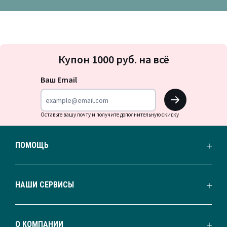
Подписка
Купон 1000 руб. на всё
на
новости
Ваш Email
OK
Оставьте вашу почту и получите дополнительную скидку
ПОМОЩЬ
НАШИ СЕРВИСЫ
О КОМПАНИИ