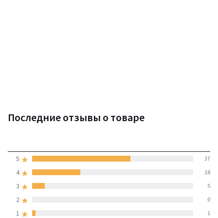
Последние отзывы о товаре
4,5
5
37
(61 отзывов)
средняя оценка
4
18
покупателей по всем
3
5
странам
2
0
1
1
100% проверенные отзывы,