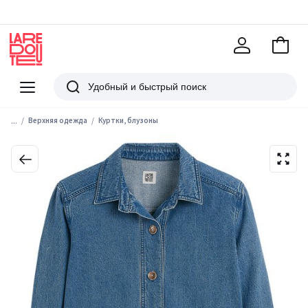
В
корзи
La
Redoute
Меню
Поиск
...
Верхняя одежда
Куртки, блузоны