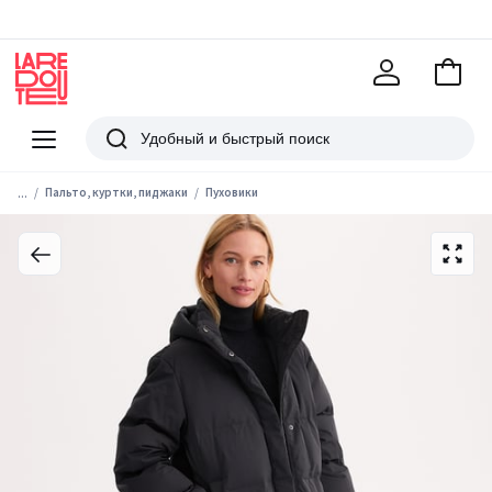
В
корзи
La
Redoute
Меню
Поиск
...
Пальто, куртки, пиджаки
Пуховики