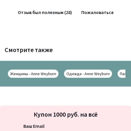
Отзыв был полезным (28)
Пожаловаться
Смотрите также
Женщины - Anne Weyburn
Одежда - Anne Weyburn
Пальт
Подписка
Купон 1000 руб. на всё
на
новости
Ваш Email