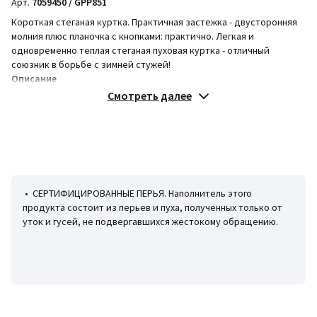
Арт.
7059450 / GPP851
Короткая стеганая куртка. Практичная застежка - двусторонняя
молния плюс планочка с кнопками: практично. Легкая и
одновременно теплая стеганая пуховая куртка - отличный
союзник в борьбе с зимней стужей!
Описание
• Длина: укороченная модель
Смотреть далее
• Воротник-стойка
• Длинные рукава с отложными манжетами
• Супатная застежка на молнию и пуговицу
• Боковые прорезные карманы
• Пришитый капюшон
• Рекомендуем выбирать ваш привычный размер для плотной
посадки по фигуре.
• СЕРТИФИЦИРОВАННЫЕ ПЕРЬЯ. Наполнитель этого
Параметры изделия для размера 38/M (FR)
продукта состоит из перьев и пуха, полученных только от
• Длина: 73 см
уток и гусей, не подвергавшихся жестокому обращению.
Состав и уход
• Основной материал: 70% полиэстера, 30% полиамида
• Подкладка: 100% полиэстер
• Наполнитель: 80% пуха, 20% перьев
• Машинная стирка при 30 °С на деликатном режиме