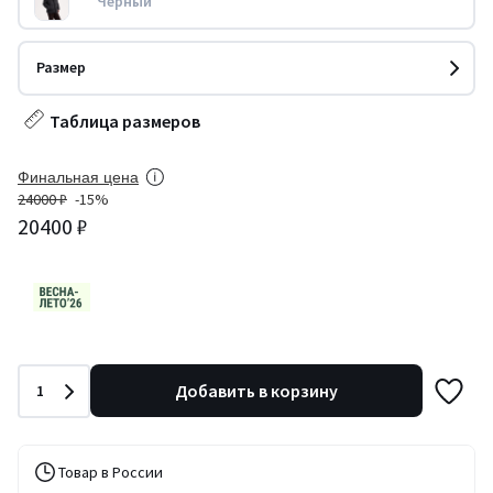
Черный
Размер
Таблица размеров
Финальная цена
24000 ₽
-15%
20400 ₽
Количество
Добавить в корзину
1
Товар в России