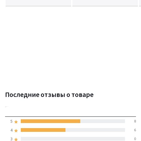
Последние отзывы о товаре
4,6
5
8
(14 отзывов)
средняя оценка
4
6
покупателей по всем
3
0