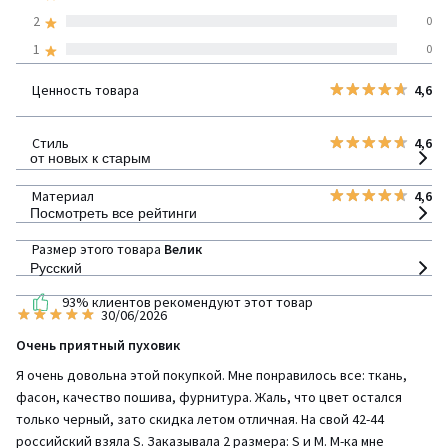
странам
2
0
1
0
100% проверенные отзывы,
Инициативы LaRedoute
Ценность товара
4,6
детализация
Стиль
4,6
от новых к старым
Материал
4,6
Посмотреть все рейтинги
Размер этого товара
Велик
Русский
93% клиентов рекомендуют этот товар
30/06/2026
Очень приятный пуховик
Я очень довольна этой покупкой. Мне понравилось все: ткань,
фасон, качество пошива, фурнитура. Жаль, что цвет остался
только черный, зато скидка летом отличная. На свой 42-44
российский взяла S. Заказывала 2 размера: S и M. M-ка мне