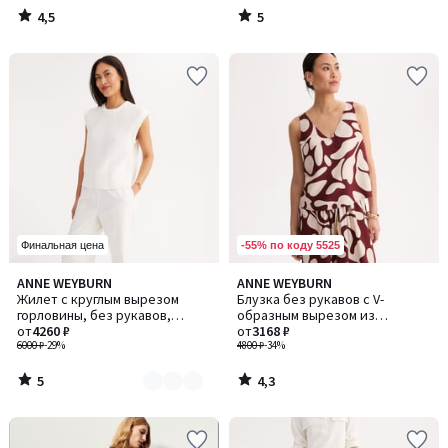
4,5
5
/
/
5
5
-55% по коду 5525
Финальная цена
5
4,3
ANNE WEYBURN
ANNE WEYBURN
Количество
/
/ 5
Жилет с круглым вырезом
Блузка без рукавов с V-
цветов:
5
горловины, без рукавов,
образным вырезом из
2
крупной вязки в рубчик, из
от
4260 ₽
набивной ткани с
от
3168 ₽
чистого хлопка
6000 ₽
-29%
графическим рисунком
4800 ₽
-34%
5
4,3
/
/
5
5