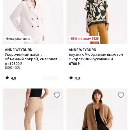
-55% по коду 5525
Финальная цена
4,8
4,3
ANNE WEYBURN
ANNE WEYBURN
Количество
/ 5
/ 5
Укороченный жакет,
Блузка с V-образным вырезом
цветов:
объемный покрой, смесовая
с короткими рукавами и
2
шерсть
от
12600 ₽
графическим принтом
6700 ₽
18000 ₽
-30%
4,8
4,3
/
/
5
5