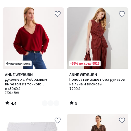
5
-55% по коду 5525
Финальная цена
4,4
5
ANNE WEYBURN
ANNE WEYBURN
Количество
/ 5
/
Джемпер с V-образным
Полосатый жакет без рукавов
цветов:
5
вырезом из тонкого
из льна и вискозы
4
трикотажа, из смесовой
от
5040 ₽
7200 ₽
шерсти
7200 ₽
-30%
4,4
5
/
/
5
5