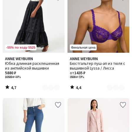
-55% по коду 5525
Финальная цена
4,7
4,4
ANNE WEYBURN
ANNE WEYBURN
Количество
Количество
/ 5
/ 5
Юбка длинная расклешенная
Бюстгальтер пуш-ап из тюля с
цветов:
цветов:
из английской вышивки
вышивкой Lyssa / Лисса
2
4
5880 ₽
от
1435 ₽
10500 ₽
-44%
3500 ₽
-59%
4,7
4,4
/
/
5
5