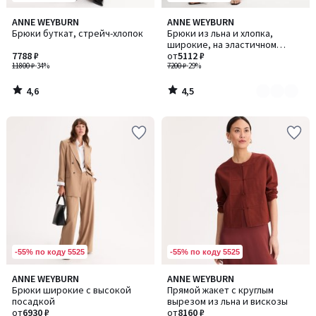
4,6
4,5
ANNE WEYBURN
ANNE WEYBURN
Количество
/ 5
/ 5
Брюки буткат, стрейч-хлопок
Брюки из льна и хлопка,
цветов:
широкие, на эластичном
3
7788 ₽
поясе
от
5112 ₽
11800 ₽
-34%
7200 ₽
-29%
4,6
4,5
/
/
5
5
-55% по коду 5525
-55% по коду 5525
4,2
ANNE WEYBURN
ANNE WEYBURN
Количество
/ 5
Брюки широкие с высокой
Прямой жакет с круглым
цветов:
посадкой
вырезом из льна и вискозы
2
от
6930 ₽
от
8160 ₽