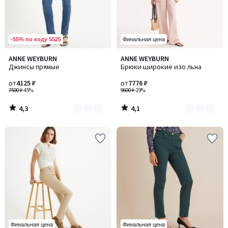
-55% по коду 5525
Финальная цена
4,3
4,1
ANNE WEYBURN
ANNE WEYBURN
Количество
Количество
/ 5
/ 5
Джинсы прямые
Брюки широкие изо льна
цветов:
цветов:
3
3
от
4125 ₽
от
7776 ₽
7500 ₽
-45%
9600 ₽
-19%
4,3
4,1
/
/
5
5
Финальная цена
Финальная цена