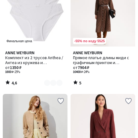
-55% по коду 5525
Финальная цена
4,6
5
ANNE WEYBURN
ANNE WEYBURN
Количество
/ 5
/
Комплект из 2 трусов Anthea /
Прямое платье длины миди с
цветов:
5
Антеа из кружева и
графичным принтом и
3
микрофибры
от
1350 ₽
длинными рукавами
от
7904 ₽
1800 ₽
-25%
10400 ₽
-24%
4,6
5
/
/
5
5