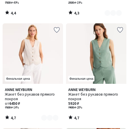
7500 ₽
-49%
2500 ₽
-19%
4,4
4,3
/
/
5
5
Финальная цена
Финальная цена
4,7
4,7
ANNE WEYBURN
ANNE WEYBURN
Количество
/ 5
/ 5
Жакет без рукавов прямого
Жакет без рукавов прямого
цветов:
покроя
покроя
2
от
6450 ₽
5920 ₽
7500 ₽
-14%
7400 ₽
-20%
4,7
4,7
/
/
5
5