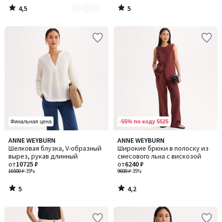
4,5
5
/
/
5
5
-55% по коду 5525
Финальная цена
5
4,2
ANNE WEYBURN
ANNE WEYBURN
/
/ 5
Шелковая блузка, V-образный
Широкие брюки в полоску из
5
вырез, рукав длинный
смесового льна с вискозой
от
10725 ₽
от
6240 ₽
16500 ₽
-35%
9600 ₽
-35%
5
4,2
/
/
5
5