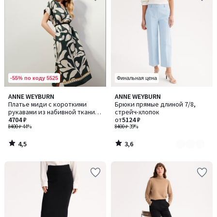
-55% по коду 5525
Финальная цена
4,5
3,6
ANNE WEYBURN
ANNE WEYBURN
Количество
/ 5
/ 5
Платье миди с короткими
Брюки прямые длиной 7/8,
цветов:
рукавами из набивной ткани с
стрейч-хлопок
2
графическим рисунком
4704 ₽
от
5124 ₽
8400 ₽
-44%
8400 ₽
-39%
4,5
3,6
/
/
5
5