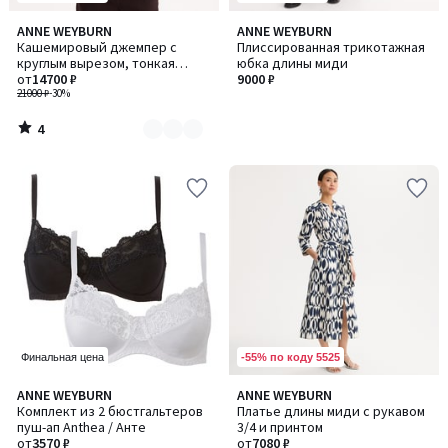
4
ANNE WEYBURN
ANNE WEYBURN
Количество
/
Кашемировый джемпер с
Плиссированная трикотажная
цветов:
5
круглым вырезом, тонкая
юбка длины миди
3
вязка
от
14700 ₽
9000 ₽
21000 ₽
-30%
4
/
5
-55% по коду 5525
Финальная цена
4,2
4,4
ANNE WEYBURN
ANNE WEYBURN
/ 5
/ 5
Комплект из 2 бюстгальтеров
Платье длины миди с рукавом
пуш-ап Anthea / Анте
3/4 и принтом
от
3570 ₽
от
7080 ₽