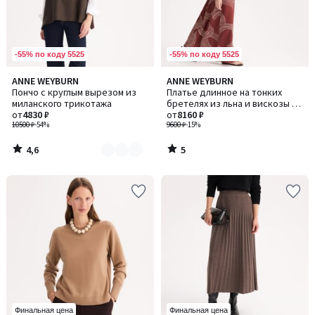
-55% по коду 5525
-55% по коду 5525
4,6
5
ANNE WEYBURN
ANNE WEYBURN
Количество
/ 5
/
Пончо с круглым вырезом из
Платье длинное на тонких
цветов:
5
миланского трикотажа
бретелях из льна и вискозы с
3
от
4830 ₽
набивным рисунком
от
8160 ₽
10500 ₽
-54%
9600 ₽
-15%
4,6
5
/
/
5
5
Финальная цена
Финальная цена