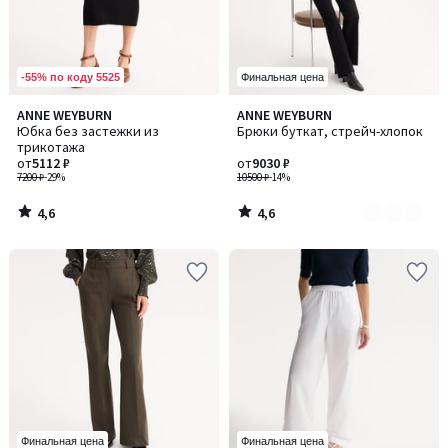
-55% по коду 5525
Финальная цена
4,6
4,6
ANNE WEYBURN
ANNE WEYBURN
Количество
/ 5
/ 5
Юбка без застежки из
Брюки буткат, стрейч-хлопок
цветов:
трикотажа
2
от
5112 ₽
от
9030 ₽
7200 ₽
-29%
10500 ₽
-14%
4,6
4,6
/
/
5
5
Финальная цена
Финальная цена