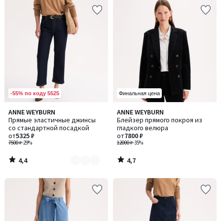
-55% по коду 5525
Финальная цена
4,4
4,7
ANNE WEYBURN
ANNE WEYBURN
Количество
/ 5
/ 5
Прямые эластичные джинсы
Блейзер прямого покроя из
цветов:
со стандартной посадкой
гладкого велюра
2
от
5325 ₽
от
7800 ₽
7500 ₽
-29%
12000 ₽
-35%
4,4
4,7
/
/
5
5