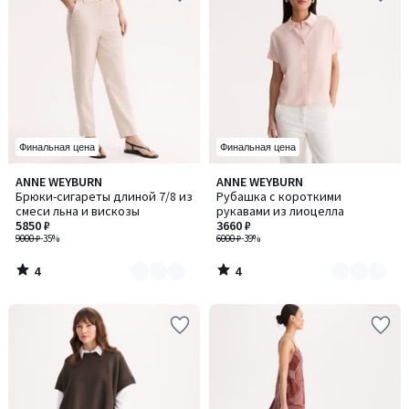
Финальная цена
Финальная цена
4
4
ANNE WEYBURN
ANNE WEYBURN
Количество
Количество
/
/
Брюки-сигареты длиной 7/8 из
Рубашка с короткими
цветов:
цветов:
5
5
смеси льна и вискозы
рукавами из лиоцелла
3
2
5850 ₽
3660 ₽
9000 ₽
-35%
6000 ₽
-39%
4
4
/
/
5
5