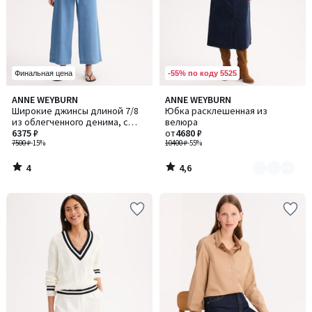
-55% по коду 5525
Финальная цена
4
4,6
ANNE WEYBURN
ANNE WEYBURN
Количество
/
/ 5
Широкие джинсы длиной 7/8
Юбка расклешенная из
цветов:
5
из облегченного денима, с
велюра
3
поясом
6375 ₽
от
4680 ₽
7500 ₽
-15%
10400 ₽
-55%
4
4,6
/
/
5
5