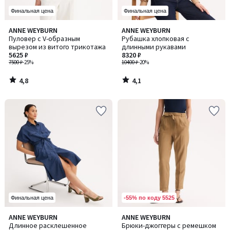
Финальная цена
Финальная цена
4,8
4,1
ANNE WEYBURN
ANNE WEYBURN
/ 5
/ 5
Пуловер с V-образным
Рубашка хлопковая с
вырезом из витого трикотажа
длинными рукавами
5625 ₽
8320 ₽
7500 ₽
-25%
10400 ₽
-20%
4,8
4,1
/
/
5
5
-55% по коду 5525
Финальная цена
4,3
4,3
ANNE WEYBURN
ANNE WEYBURN
Количество
/ 5
/ 5
Длинное расклешенное
Брюки-джоггеры с ремешком
цветов: