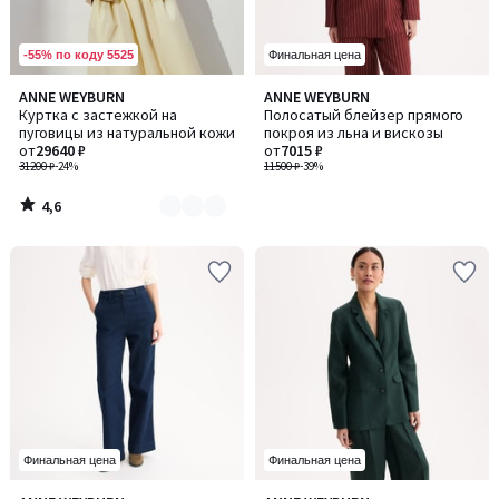
-55% по коду 5525
Финальная цена
4,6
ANNE WEYBURN
ANNE WEYBURN
Количество
/ 5
Куртка с застежкой на
Полосатый блейзер прямого
цветов:
пуговицы из натуральной кожи
покроя из льна и вискозы
2
от
29640 ₽
от
7015 ₽
31200 ₽
-24%
11500 ₽
-39%
4,6
/
5
Финальная цена
Финальная цена