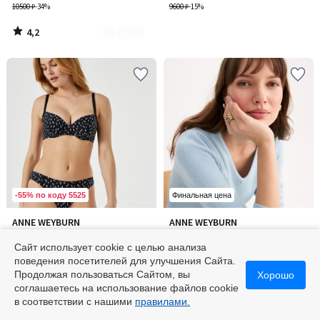
10500 ₽
-34%
9600 ₽
-15%
4,2
/
5
-55% по коду 5525
Финальная цена
4,2
ANNE WEYBURN
ANNE WEYBURN
Количество
/ 5
Верх от купальника
Джемпер с V-образным
цветов:
облегающий с графическим
вырезом, тонкая вязка, очень
Сайт использует cookie с целью анализа
4
рисунком
от
2019,60 ₽
мягкий на ощупь
от
2016 ₽
поведения посетителей для улучшения Сайта.
5049 ₽
-60%
3600 ₽
-44%
Продолжая пользоваться Сайтом, вы
Хорошо
соглашаетесь на использование файлов cookie
4,2
/
в соответствии с нашими
правилами.
5