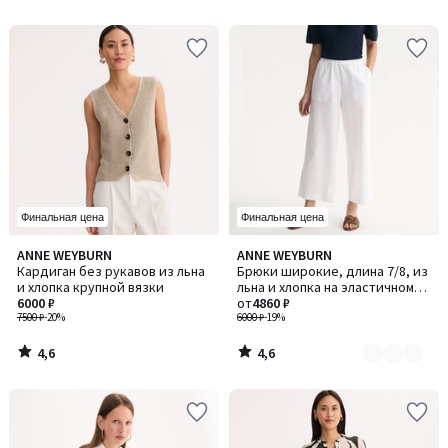
5
5
Финальная цена
Финальная цена
4,6
4,6
ANNE WEYBURN
ANNE WEYBURN
Количество
/ 5
/ 5
Кардиган без рукавов из льна
Брюки широкие, длина 7/8, из
цветов:
и хлопка крупной вязки
льна и хлопка на эластичном
3
6000 ₽
поясе
от
4860 ₽
7500 ₽
-20%
6000 ₽
-19%
4,6
4,6
/
/
5
5