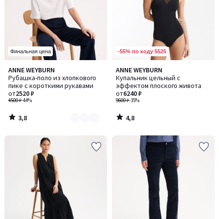
-55% по коду 5525
Финальная цена
3,8
4,8
ANNE WEYBURN
ANNE WEYBURN
Количество
/ 5
/ 5
Рубашка-поло из хлопкового
Купальник цельный с
цветов:
пике с короткими рукавами
эффектом плоского живота
2
от
2520 ₽
от
6240 ₽
4500 ₽
-44%
9600 ₽
-35%
3,8
4,8
/
/
5
5