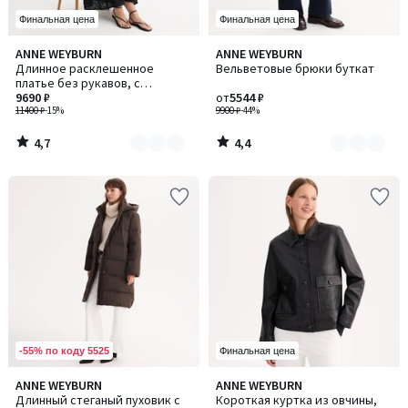
Финальная цена
Финальная цена
4,7
4,4
ANNE WEYBURN
ANNE WEYBURN
Количество
Количество
/ 5
/ 5
Длинное расклешенное
Вельветовые брюки буткат
цветов:
цветов:
платье без рукавов, с
2
3
вышивкой
9690 ₽
от
5544 ₽
11400 ₽
-15%
9900 ₽
-44%
4,7
4,4
/
/
5
5
-55% по коду 5525
Финальная цена
4,4
4,9
ANNE WEYBURN
ANNE WEYBURN
Количество
Количество
/ 5
/ 5
Длинный стеганый пуховик с
Короткая куртка из овчины,
цветов:
цветов: