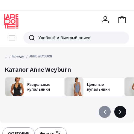
В
корзи
La
Redoute
Меню
Поиск
...
Бренды
ANNE WEYBURN
Каталог Anne Weyburn
Раздельные
Цельные
купальники
купальники
Précédent
Suivant
-
-
défiler
défiler
à
à
КАТЕГОРИИ
Фильтр