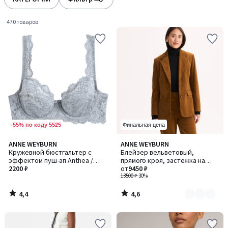
gauche
droite
470 товаров
-55% по коду 5525
Финальная цена
4,4
4,6
ANNE WEYBURN
ANNE WEYBURN
Количество
/ 5
/ 5
Кружевной бюстгальтер с
Блейзер вельветовый,
цветов:
эффектом пуш-ап Anthea /
прямого кроя, застежка на
3
Антеа
2200 ₽
пуговицах
от
9450 ₽
13500 ₽
-30%
4,4
4,6
/
/
5
5