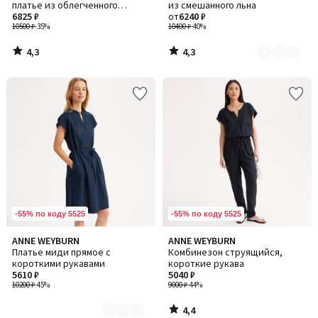
платье из облегченного
из смешанного льна
2
денима с короткими рукавами
6825 ₽
от
6240 ₽
10500 ₽
-35%
10400 ₽
-40%
4,3
4,3
/
/
5
5
-55% по коду 5525
-55% по коду 5525
4,4
ANNE WEYBURN
ANNE WEYBURN
Количество
/ 5
Платье миди прямое с
Комбинезон струящийся,
цветов:
короткими рукавами
короткие рукава
3
5610 ₽
5040 ₽
10200 ₽
-45%
9000 ₽
-44%
4,4
/