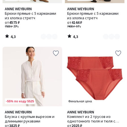
4,3
4,3
ANNE WEYBURN
ANNE WEYBURN
Количество
Количество
/ 5
/ 5
Брюки прямые с 5 карманами
Брюки прямые с 5 карманами
цветов:
цветов:
из хлопка стретч
из хлопка стретч
5
3
от
4575 ₽
от
4144 ₽
7500 ₽
-39%
7400 ₽
-44%
4,3
4,3
/
/
5
5
-55% по коду 5525
Финальная цена
4,4
4,3
ANNE WEYBURN
ANNE WEYBURN
Количество
/ 5
/ 5
Блузка с круглым вырезом и
Комплект из 2 трусов из
цветов:
длинными рукавами
однотонного тюля и тюля с
2
от
3825 ₽
вышивкой, Lyssa / Лисса
от
2025 ₽