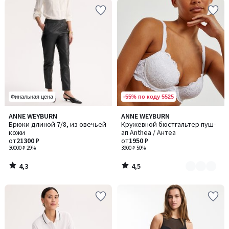
-55% по коду 5525
Финальная цена
4,3
4,5
ANNE WEYBURN
ANNE WEYBURN
Количество
/ 5
/ 5
Брюки длиной 7/8, из овечьей
Кружевной бюстгальтер пуш-
цветов:
кожи
ап Anthea / Антеа
3
от
21300 ₽
от
1950 ₽
30000 ₽
-29%
3900 ₽
-50%
4,3
4,5
/
/
5
5