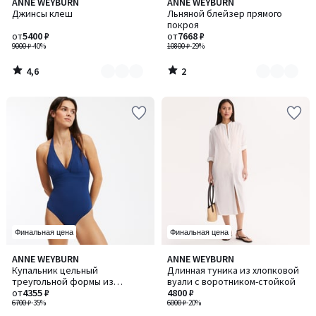
4,6
2
ANNE WEYBURN
ANNE WEYBURN
Количество
Количество
/ 5
/
Джинсы клеш
Льняной блейзер прямого
цветов:
цветов:
5
покроя
2
3
от
5400 ₽
от
7668 ₽
9000 ₽
-40%
10800 ₽
-29%
4,6
2
/
/
5
5
Финальная цена
Финальная цена
4,5
5
ANNE WEYBURN
ANNE WEYBURN
/ 5
/
Купальник цельный
Длинная туника из хлопковой
5
треугольной формы из
вуали с воротником-стойкой
трикотажа пике
от
4355 ₽
4800 ₽
6700 ₽
-35%
6000 ₽
-20%