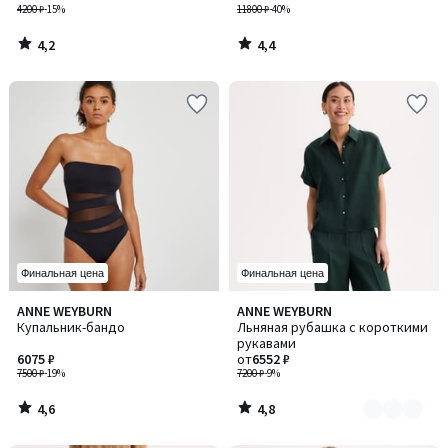
4200 ₽
-15%
11800 ₽
-40%
4,2
4,4
/
/
5
5
Финальная цена
Финальная цена
4,6
4,8
ANNE WEYBURN
ANNE WEYBURN
Количество
/ 5
/ 5
Купальник-бандо
Льняная рубашка с короткими
цветов:
рукавами
2
6075 ₽
от
6552 ₽
7500 ₽
-19%
7200 ₽
-9%
4,6
4,8
/
/
5
5