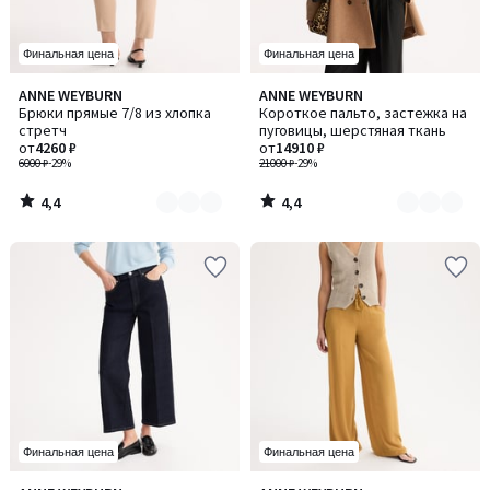
Финальная цена
Финальная цена
4,4
4,4
ANNE WEYBURN
ANNE WEYBURN
Количество
Количество
/ 5
/ 5
Брюки прямые 7/8 из хлопка
Короткое пальто, застежка на
цветов:
цветов:
стретч
пуговицы, шерстяная ткань
5
3
от
4260 ₽
от
14910 ₽
6000 ₽
-29%
21000 ₽
-29%
4,4
4,4
/
/
5
5
Финальная цена
Финальная цена