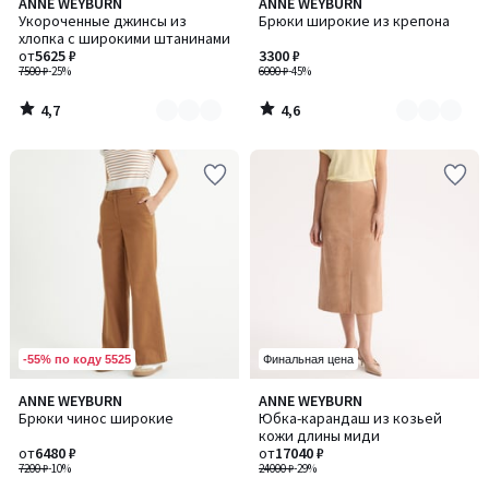
4,7
4,6
ANNE WEYBURN
ANNE WEYBURN
Количество
Количество
/ 5
/ 5
Укороченные джинсы из
Брюки широкие из крепона
цветов:
цветов:
хлопка с широкими штанинами
2
2
от
5625 ₽
3300 ₽
7500 ₽
-25%
6000 ₽
-45%
4,7
4,6
/
/
5
5
-55% по коду 5525
Финальная цена
4,5
5
ANNE WEYBURN
ANNE WEYBURN
Количество
/ 5
/
Брюки чинос широкие
Юбка-карандаш из козьей
цветов:
5
кожи длины миди
2
от
6480 ₽
от
17040 ₽
7200 ₽
-10%
24000 ₽
-29%