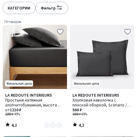
défiler
défiler
à
à
КАТЕГОРИИ
Фильтр
gauche
droite
74 товаров
Финальная цена
Финальная цена
4,2
4,2
LA REDOUTE INTERIEURS
LA REDOUTE INTERIEURS
Количество
/ 5
/ 5
Простыня натяжная
Хлопковая наволочка с
цветов:
хлопчатобумажная, высота
плоской оборкой, Scenario /
8
бортика 25 см, Scenario /
от
1210 ₽
Сценарио
560 ₽
Сценарио
2200 ₽
-45%
1600 ₽
-65%
4,2
4,2
/
/
5
5