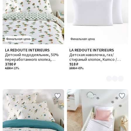
Финальная цена
Финальная цена
LA REDOUTE INTERIEURS
LA REDOUTE INTERIEURS
Количество
Детский пододеяльник, 50%
Детская наволочка, газ/
цветов:
переработанного хлопка,
стираный хлопок, Kumco /
2
принт "пальмы", TAPAHI /
3780 ₽
Кумко
918 ₽
ТАПАХИ
4200 ₽
-10%
1800 ₽
-49%