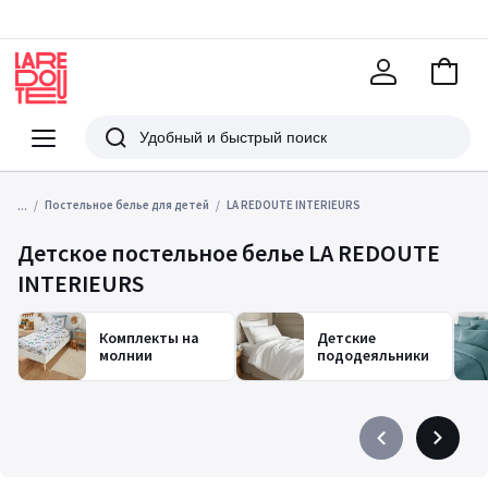
В
корзи
La
Redoute
Меню
Поиск
...
Постельное белье для детей
LA REDOUTE INTERIEURS
Детское постельное белье LA REDOUTE
INTERIEURS
Комплекты на
Детские
молнии
пододеяльники
Précédent
Suivant
-
-