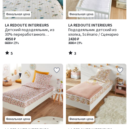
Финальная цена
Финальная цена
5
3
LA REDOUTE INTERIEURS
LA REDOUTE INTERIEURS
/
/
Детский пододеяльник, из
Пододеяльник детский из
5
5
30% переработанного
хлопка, Scénario / Сценарио
стираного хлопка, принт
4950 ₽
2430 ₽
«ракеты», EGOR / ЭГОР
6600 ₽
-25%
3000 ₽
-19%
5
3
/
/
5
5
Финальная цена
Финальная цена