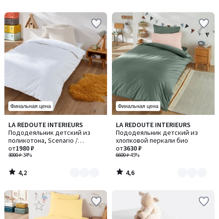
5
5
Финальная цена
Финальная цена
4,2
4,6
LA REDOUTE INTERIEURS
LA REDOUTE INTERIEURS
Количество
Количество
/ 5
/ 5
Пододеяльник детский из
Пододеяльник детский из
цветов:
цветов:
поликотона, Scenario /
хлопковой перкали био
5
6
Сценарио
от
1980 ₽
от
3630 ₽
3000 ₽
-34%
6600 ₽
-45%
4,2
4,6
/
/
5
5