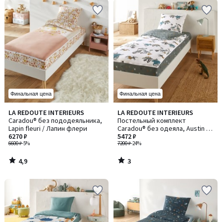
Финальная цена
Финальная цена
4,9
3
LA REDOUTE INTERIEURS
LA REDOUTE INTERIEURS
/ 5
/
Caradou® без пододеяльника,
Постельный комплект
5
Lapin fleuri / Лапин флери
Caradou® без одеяла, Austin /
6270 ₽
Остин
5472 ₽
6600 ₽
-5%
7200 ₽
-24%
4,9
3
/
/
5
5