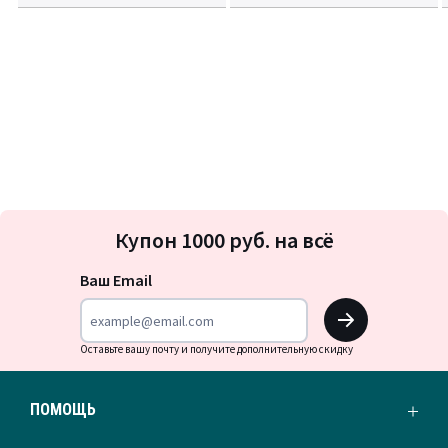
Подписка
Купон 1000 руб. на всё
на
новости
Ваш Email
OK
Оставьте вашу почту и получите дополнительную скидку
ПОМОЩЬ