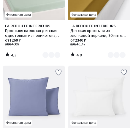
Финальная цена
Финальная цена
4,3
4,8
LA REDOUTE INTERIEURS
LA REDOUTE INTERIEURS
Количество
Количество
/ 5
/ 5
Простыня натяжная детская
Детская простыня из
цветов:
цветов:
однотонная из поликотона,
хлопковой перкали, 80 нитей/
2
2
Scenario / Сценарио
от
1260 ₽
см², Scenario / Сценарио
от
2340 ₽
1800 ₽
-30%
2600 ₽
-10%
4,3
4,8
/
/
5
5
Финальная цена
Финальная цена