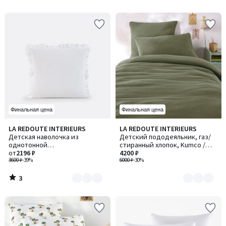
5
5
Финальная цена
Финальная цена
3
LA REDOUTE INTERIEURS
LA REDOUTE INTERIEURS
Количество
Количество
/
Детская наволочка из
Детский пододеяльник, газ/
цветов:
цветов:
5
однотонной
стиранный хлопок, Kumco /
6
3
хлопчатобумажной газовой
от
2196 ₽
Кумко
4200 ₽
ткани, Kumla / Кумла
3600 ₽
-39%
6000 ₽
-30%
3
/
5