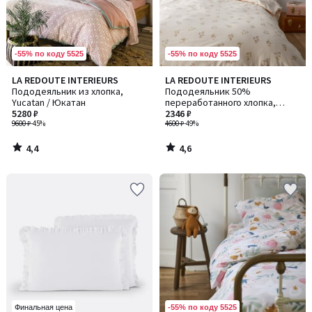
-55% по коду 5525
-55% по коду 5525
4,4
4,6
LA REDOUTE INTERIEURS
LA REDOUTE INTERIEURS
/ 5
/ 5
Пододеяльник из хлопка,
Пододеяльник 50%
Yucatan / Юкатан
переработанного хлопка,
5280 ₽
Camomille / Камомиль
2346 ₽
9600 ₽
-45%
4600 ₽
-49%
4,4
4,6
/
/
5
5
-55% по коду 5525
Финальная цена