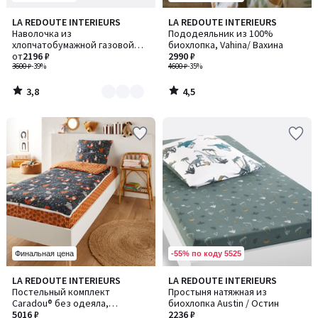
3,8
4,5
LA REDOUTE INTERIEURS
LA REDOUTE INTERIEURS
Количество
/ 5
/ 5
Наволочка из
Пододеяльник из 100%
цветов:
хлопчатобумажной газовой
биохлопка, Vahina/ Вахина
6
ткани с воланом, Kumla / Кумла
от
2196 ₽
2990 ₽
3600 ₽
-39%
4600 ₽
-35%
3,8
4,5
/
/
5
5
-55% по коду 5525
Финальная цена
4,5
4,6
LA REDOUTE INTERIEURS
LA REDOUTE INTERIEURS
/ 5
/ 5
Постельный комплект
Простыня натяжная из
Caradou® без одеяла,
биохлопка Austin / Остин
набивной мотив "В лесу" (Dans
5016 ₽
2236 ₽