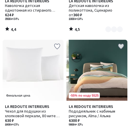
4,4
4,5
LA REDOUTE INTERIEURS
LA REDOUTE INTERIEURS
Количество
/ 5
/ 5
Наволочка детская
Детская наволочка из
цветов:
однотонная из стираного
поликоттона, Сценарио
6
хлопка, Scenario / Сценарио
624 ₽
от
360 ₽
3900 ₽
-84%
1000 ₽
-64%
4,4
4,5
/
/
5
5
-55% по коду 5525
Финальная цена
4
3,9
LA REDOUTE INTERIEURS
LA REDOUTE INTERIEURS
Количество
/
/ 5
Чехол для подушки из
Пододеяльник с набиным
цветов:
5
хлопковой перкали, 80 нитей/
рисунком, Alma / Альма
3
см², Scénario / Сценарио
630 ₽
6300 ₽
1800 ₽
-65%
9000 ₽
-30%