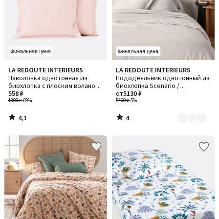
Финальная цена
Финальная цена
4,1
4
LA REDOUTE INTERIEURS
LA REDOUTE INTERIEURS
Количество
/ 5
/
Наволочка однотонная из
Пододеяльник однотонный из
цветов:
5
биохлопка с плоским воланом,
биохлопка Scenario /
2
Scenario / Сценарио
558 ₽
Сценарио
от
5130 ₽
1800 ₽
-69%
5400 ₽
-5%
4,1
4
/
/
5
5