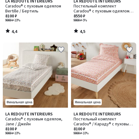
4,4
4,5
LA REDOUTE INTERIEURS
LA REDOUTE INTERIEURS
/ 5
/ 5
Caradou® с пуховым одеялом
Постельный комплект
Bertille / Бертиль
Caradou® с пуховым одеялом,
8100 ₽
Lapin fleuri / Лапин флери
8550 ₽
9000 ₽
-10%
9000 ₽
-5%
4,4
4,5
/
/
5
5
Финальная цена
Финальная цена
4
5
LA REDOUTE INTERIEURS
LA REDOUTE INTERIEURS
/
/
Caradou® с пуховым одеялом,
Постельный комплект
5
5
Jane / Джейн
Caradou® / Караду® с пуховым
8100 ₽
одеялом, расцветка Fraise /
8100 ₽
9000 ₽
-10%
Фрез ("Клубничка")
9000 ₽
-10%