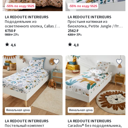
-55% по коду 5525
-55% по коду 5525
4,6
4,8
LA REDOUTE INTERIEURS
LA REDOUTE INTERIEURS
/ 5
/ 5
Пододеяльник из
Простыня натяжная из
осветленного хлопка, Callas /
биохлопка, Petite Jungle / Птит
Каллас
6750 ₽
Джангл
2562 ₽
9000 ₽
-25%
4200 ₽
-39%
4,6
4,8
/
/
5
5
Финальная цена
Финальная цена
4,4
4,5
LA REDOUTE INTERIEURS
LA REDOUTE INTERIEURS
/ 5
/ 5
Постельный комплект
Caradou® без пододеяльника,