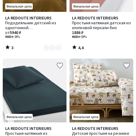
Финальная цена
Финальная цена
3
4,4
LA REDOUTE INTERIEURS
LA REDOUTE INTERIEURS
Количество
/
/ 5
Пододеяльник детский из
Простыня натяжная детская из
цветов:
5
однотонной
хлопковой перкали био
3
хлопчатобумажной газовой
от
5940 ₽
1886 ₽
ткани, Kumla / Кумла
9000 ₽
-34%
4600 ₽
-59%
3
4,4
/
/
5
5
Финальная цена
Финальная цена
3
LA REDOUTE INTERIEURS
LA REDOUTE INTERIEURS
Количество
/
Простыня натяжная из
Детская простыня на резинке
цветов: