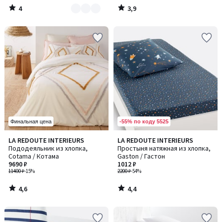
4
3,9
/
/
5
5
-55% по коду 5525
Финальная цена
4,6
4,4
LA REDOUTE INTERIEURS
LA REDOUTE INTERIEURS
/ 5
/ 5
Пододеяльник из хлопка,
Простыня натяжная из хлопка,
Cotama / Котама
Gaston / Гастон
9690 ₽
1012 ₽
11400 ₽
-15%
2200 ₽
-54%
4,6
4,4
/
/
5
5