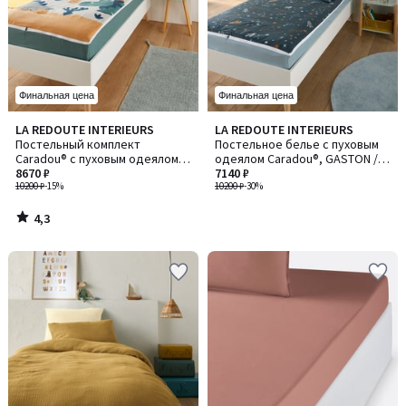
Финальная цена
Финальная цена
4,3
LA REDOUTE INTERIEURS
LA REDOUTE INTERIEURS
/ 5
Постельный комплект
Постельное белье с пуховым
Caradou® с пуховым одеялом,
одеялом Caradou®, GASTON /
Little Dino / Литл Дино
8670 ₽
Караду, ГАСТОН
7140 ₽
10200 ₽
-15%
10200 ₽
-30%
4,3
/
5