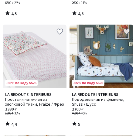
les bois / Дан ле буа)
6600 ₽
-24%
2600 ₽
-14%
4,5
4,6
/
/
5
5
-55% по коду 5525
-55% по коду 5525
4,4
5
LA REDOUTE INTERIEURS
LA REDOUTE INTERIEURS
/ 5
/
Простыня натяжная из
Пододеяльник из фланели,
5
хлопковой ткани, Fraize / Фрез
Shuss / Шусс
1330 ₽
2760 ₽
1900 ₽
-30%
4600 ₽
-40%
4,4
5
/
/
5
5