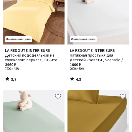
Финальная цена
Финальная цена
3,7
4,3
LA REDOUTE INTERIEURS
LA REDOUTE INTERIEURS
/ 5
/ 5
Детский пододеяльник из
Натяжная простыня для
хлопкового перкаля, 80 нитей/
детской кровати , Scenario /
см², Scénario / Сценарио
3960 ₽
Сценарио
1000 ₽
7200 ₽
-45%
2000 ₽
-50%
3,7
4,3
/
/
5
5