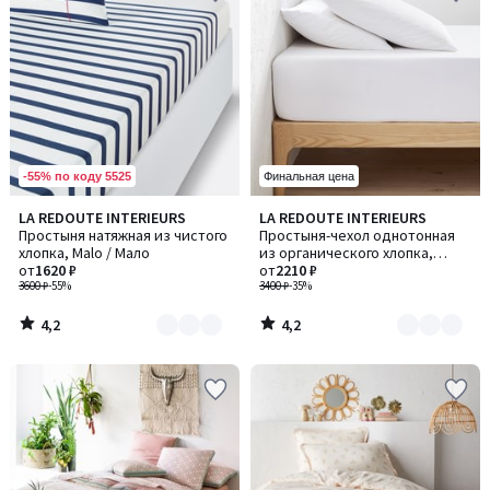
-55% по коду 5525
Финальная цена
4,2
4,2
LA REDOUTE INTERIEURS
LA REDOUTE INTERIEURS
Количество
Количество
/ 5
/ 5
Простыня натяжная из чистого
Простыня-чехол однотонная
цветов:
цветов:
хлопка, Malo / Мало
из органического хлопка,
2
8
от
1620 ₽
бортик 30 см, Scenario /
от
2210 ₽
3600 ₽
-55%
Сценарио
3400 ₽
-35%
4,2
4,2
/
/
5
5