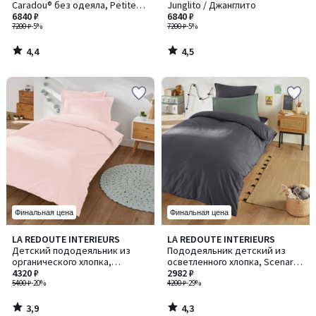
Caradou® без одеяла, Petite
Junglito / Джанглито
jungle / Пти джангл
6840 ₽
6840 ₽
7200 ₽
-5%
7200 ₽
-5%
4,4
4,5
/
/
5
5
Финальная цена
Финальная цена
3,9
4,3
LA REDOUTE INTERIEURS
LA REDOUTE INTERIEURS
/ 5
/ 5
Детский пододеяльник из
Пододеяльник детский из
органического хлопка,
осветленного хлопка, Scenario
Scenario / Сценарио
4320 ₽
/ Сценарио
2982 ₽
5400 ₽
-20%
4200 ₽
-29%
3,9
4,3
/
/