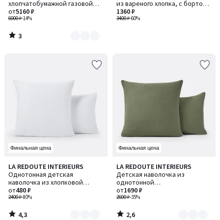
5
хлопчатобумажной газовой
из вареного хлопка, с бортом
2
от
5160 ₽
ткани, Kumla / Кумла
25 см, с принтом джунглей,
1360 ₽
6000 ₽
-14%
WILA / ВИЛА
3400 ₽
-60%
3
/
5
Финальная цена
Финальная цена
4,3
2,6
LA REDOUTE INTERIEURS
LA REDOUTE INTERIEURS
Количество
Количество
/ 5
/ 5
Однотонная детская
Детская наволочка из
цветов:
цветов:
наволочка из хлопковой
однотонной
2
6
перкали
от
480 ₽
хлопчатобумажной газовой
от
1690 ₽
2400 ₽
-80%
ткани, Kumla / Кумла
2600 ₽
-35%
4,3
2,6
/
/