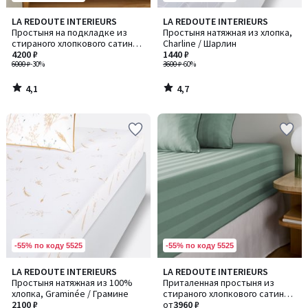
4,1
4,7
LA REDOUTE INTERIEURS
LA REDOUTE INTERIEURS
/ 5
/ 5
Простыня на подкладке из
Простыня натяжная из хлопка,
стираного хлопкового сатина
Charline / Шарлин
плотностью 118 нитей/см²,
4200 ₽
1440 ₽
Victor / Виктор
6000 ₽
-30%
3600 ₽
-60%
4,1
4,7
/
/
5
5
-55% по коду 5525
-55% по коду 5525
4,9
4
LA REDOUTE INTERIEURS
LA REDOUTE INTERIEURS
Количество
/ 5
/
Простыня натяжная из 100%
Приталенная простыня из
цветов:
5
хлопка, Graminée / Грамине
стираного хлопкового сатина
3
2100 ₽
плотностью 118 нитей/см², в
от
3960 ₽