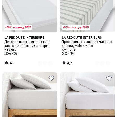
-55% по коду 5525
-55% по коду 5525
4,3
4,2
LA REDOUTE INTERIEURS
LA REDOUTE INTERIEURS
Количество
Количество
/ 5
/ 5
Детская натяжная простыня
Простыня натяжная из чистого
цветов:
цветов:
хлопок, Scenario / Сценарио
хлопка, Malo / Мало
2
3
от
720 ₽
от
1320 ₽
1800 ₽
-60%
2400 ₽
-45%
4,3
4,2
/
/
5
5