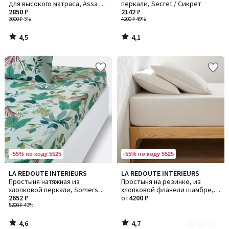
для высокого матраса, Assa /
перкали, Secret / Сикрет
Асса, охра
2850 ₽
2142 ₽
3000 ₽
-5%
4200 ₽
-49%
4,5
4,1
/
/
5
5
-55% по коду 5525
-55% по коду 5525
4,6
4,7
LA REDOUTE INTERIEURS
LA REDOUTE INTERIEURS
Количество
/ 5
/ 5
Простыня натяжная из
Простыня на резинке, из
цветов:
хлопковой перкали, Somerset
хлопковой фланели шамбре,
2
/ Сомерсет
2652 ₽
высота бортика 30 см, Clara /
от
4200 ₽
5200 ₽
-49%
Клара
4,6
4,7
/
/