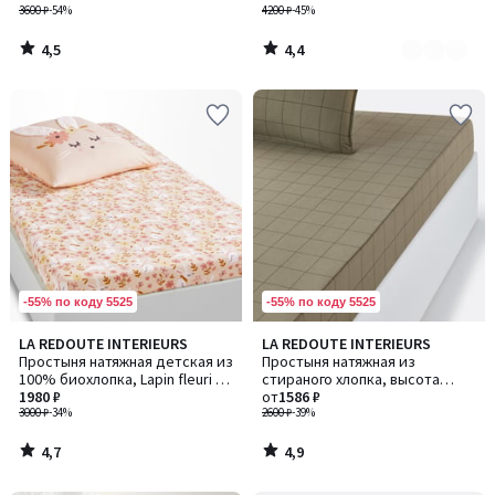
3600 ₽
-54%
/ Сценарио
4200 ₽
-45%
4,5
4,4
/
/
5
5
-55% по коду 5525
-55% по коду 5525
4,7
4,9
LA REDOUTE INTERIEURS
LA REDOUTE INTERIEURS
/ 5
/ 5
Простыня натяжная детская из
Простыня натяжная из
100% биохлопка, Lapin fleuri /
стираного хлопка, высота
Лапин флери
1980 ₽
бортика 25 см, Monille /
от
1586 ₽
3000 ₽
-34%
Мониль
2600 ₽
-39%
4,7
4,9
/
/
5
5