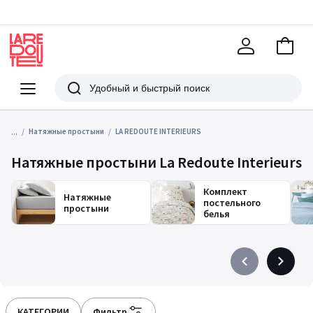
В
корзи
La
Redoute
Меню
Поиск
...
Натяжные простыни
LA REDOUTE INTERIEURS
Натяжные простыни La Redoute Interieurs
Комплект
Натяжные
постельного
простыни
белья
Précédent
Suivant
-
-
défiler
défiler
à
à
КАТЕГОРИИ
Фильтр