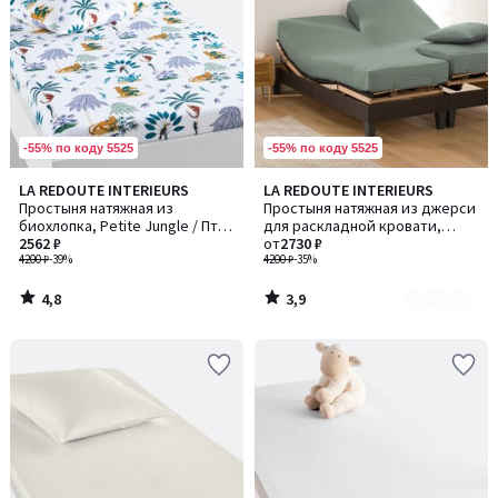
-55% по коду 5525
-55% по коду 5525
4,8
3,9
LA REDOUTE INTERIEURS
LA REDOUTE INTERIEURS
Количество
/ 5
/ 5
Простыня натяжная из
Простыня натяжная из джерси
цветов:
биохлопка, Petite Jungle / Птит
для раскладной кровати,
4
Джангл
2562 ₽
Scenario / Сценарио
от
2730 ₽
4200 ₽
-39%
4200 ₽
-35%
4,8
3,9
/
/
5
5