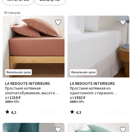
gauche
droite
94 товаров
Финальная цена
Финальная цена
4,2
4,3
LA REDOUTE INTERIEURS
LA REDOUTE INTERIEURS
Количество
Количество
/ 5
/ 5
Простыня натяжная
Простыня натяжная из
цветов:
цветов:
хлопчатобумажная, высота
однотонного стираного
11
6
бортика 25 см, Scenario /
от
1210 ₽
хлопка, віысота бортика 30 см,
от
1932 ₽
Сценарио
2200 ₽
-45%
Scenario / Сценарио
4200 ₽
-54%
4,2
4,3
/
/
5
5