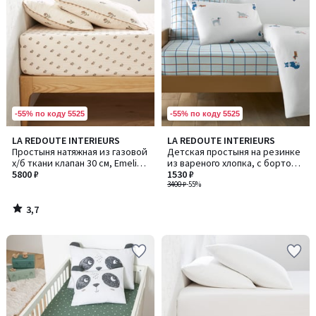
-55% по коду 5525
-55% по коду 5525
3,7
LA REDOUTE INTERIEURS
LA REDOUTE INTERIEURS
/ 5
Простыня натяжная из газовой
Детская простыня на резинке
х/б ткани клапан 30 см, Emeline
из вареного хлопка, с бортом
/ Эмелин
5800 ₽
25 см, с принтом с щенками,
1530 ₽
TEAM CHIENS / Т
3400 ₽
-55%
3,7
/
5