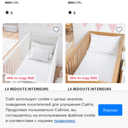
РИСЕТТИ
4600 ₽
-15%
2800 ₽
-15%
5
5
/
/
5
5
-55% по коду 5525
-55% по коду 5525
5
LA REDOUTE INTERIEURS
LA REDOUTE INTERIEURS
/
Простыня натяжная из
Простыня для
5
хлопковой перкали с клапаном
новорожденного из
Сайт использует cookie с целью анализа
17 см, Elliot / Эллиот
1428 ₽
органического хлопка, бортик
1288 ₽
поведения посетителей для улучшения Сайта.
2800 ₽
-49%
17 см, набивной рисунок в
2800 ₽
-54%
Продолжая пользоваться Сайтом, вы
Хорошо
виде сердечек,
соглашаетесь на использование файлов cookie
5
/
в соответствии с нашими
правилами.
5