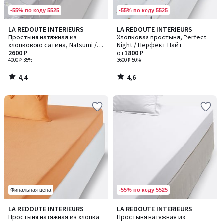
-55% по коду 5525
-55% по коду 5525
4,4
4,6
LA REDOUTE INTERIEURS
LA REDOUTE INTERIEURS
/ 5
/ 5
Простыня натяжная из
Хлопковая простыня, Perfect
хлопкового сатина, Natsumi /
Night / Перфект Найт
Нацуми
2600 ₽
от
1800 ₽
4000 ₽
-35%
3600 ₽
-50%
4,4
4,6
/
/
5
5
-55% по коду 5525
Финальная цена
4,5
4,1
LA REDOUTE INTERIEURS
LA REDOUTE INTERIEURS
/ 5
/ 5
Простыня натяжная из хлопка
Простыня натяжная из