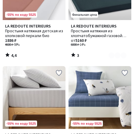
-55% по коду 5525
Финальная цена
4,4
3
LA REDOUTE INTERIEURS
LA REDOUTE INTERIEURS
Количество
/ 5
/
Простыня натяжная детская из
Простыня натяжная из
цветов:
5
хлопковой перкали био
хлопчатобумажной газовой
2
1886 ₽
от
5160 ₽
ткани, Kumla / Кумла
4600 ₽
-59%
6000 ₽
-14%
4,4
3
/
/
5
5
-55% по коду 5525
-55% по коду 5525