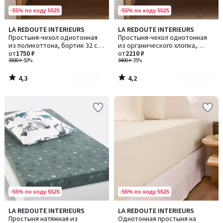
-55% по коду 5525
-55% по коду 5525
4,3
4,2
LA REDOUTE INTERIEURS
LA REDOUTE INTERIEURS
Количество
Количество
/ 5
/ 5
Простыня-чехол однотонная
Простыня-чехол однотонная
цветов:
цветов:
из поликоттона, бортик 32 см,
из органического хлопка,
8
8
Scenario / Сценарио
от
1750 ₽
бортик 30 см, Scenario /
от
2210 ₽
3500 ₽
-50%
Сценарио
3400 ₽
-35%
4,3
4,2
/
/
5
5
-55% по коду 5525
-55% по коду 5525
4,6
LA REDOUTE INTERIEURS
LA REDOUTE INTERIEURS
/ 5
Простыня натяжная из
Однотонная простыня на