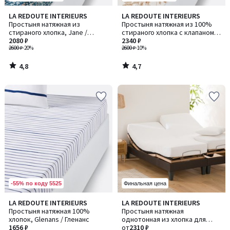
4,8
4,7
LA REDOUTE INTERIEURS
LA REDOUTE INTERIEURS
/ 5
/ 5
Простыня натяжная из
Простыня натяжная из 100%
стираного хлопка, Jane /
стираного хлопка с клапаном
Джейн
2080 ₽
30 см, Granadille / Гранадиль
2340 ₽
2600 ₽
-20%
2600 ₽
-10%
4,8
4,7
/
/
5
5
-55% по коду 5525
Финальная цена
4,5
4,4
LA REDOUTE INTERIEURS
LA REDOUTE INTERIEURS
Количество
/ 5
/ 5
Простыня натяжная 100%
Простыня натяжная
цветов:
хлопок, Glenans / Гленанс
однотонная из хлопка для
4
1656 ₽
раскладной кровати, Scenario
от
2310 ₽