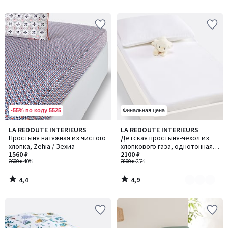
5
5
-55% по коду 5525
Финальная цена
4,4
4,9
LA REDOUTE INTERIEURS
LA REDOUTE INTERIEURS
Количество
/ 5
/ 5
Простыня натяжная из чистого
Детская простыня-чехол из
цветов:
хлопка, Zehia / Зехиа
хлопкового газа, однотонная,
2
1560 ₽
Kumla / Кумла
2100 ₽
2600 ₽
-40%
2800 ₽
-25%
4,4
4,9
/
/
5
5