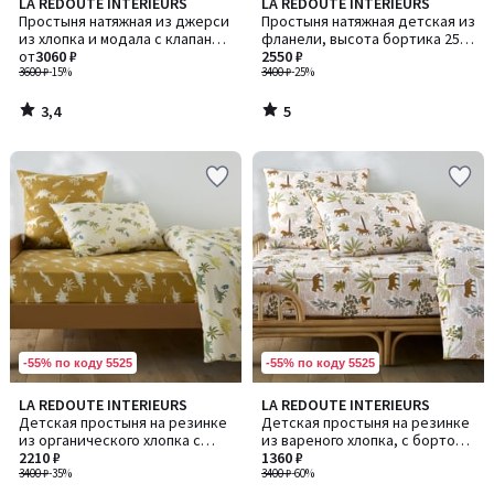
3,4
5
LA REDOUTE INTERIEURS
LA REDOUTE INTERIEURS
/ 5
/
Простыня натяжная из джерси
Простыня натяжная детская из
5
из хлопка и модала с клапаном
фланели, высота бортика 25
30 см Dolsi / Долси
от
3060 ₽
см, Solven / Солвен
2550 ₽
3600 ₽
-15%
3400 ₽
-25%
3,4
5
/
/
5
5
-55% по коду 5525
-55% по коду 5525
LA REDOUTE INTERIEURS
LA REDOUTE INTERIEURS
Детская простыня на резинке
Детская простыня на резинке
из органического хлопка с
из вареного хлопка, с бортом
принтом «динозавры», ALNIS /
2210 ₽
25 см, с принтом джунглей,
1360 ₽
АЛНИС
3400 ₽
-35%
WILA / ВИЛА
3400 ₽
-60%