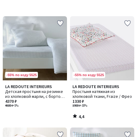
-55% по коду 5525
-55% по коду 5525
4,4
LA REDOUTE INTERIEURS
LA REDOUTE INTERIEURS
/ 5
Детская простыня на резинке
Простыня натяжная из
из хлопковой марли, с бортом
хлопковой ткани, Fraize / Фрез
30 см, COTTO / КОТТО
4370 ₽
1330 ₽
4600 ₽
-5%
1900 ₽
-30%
4,4
/
5