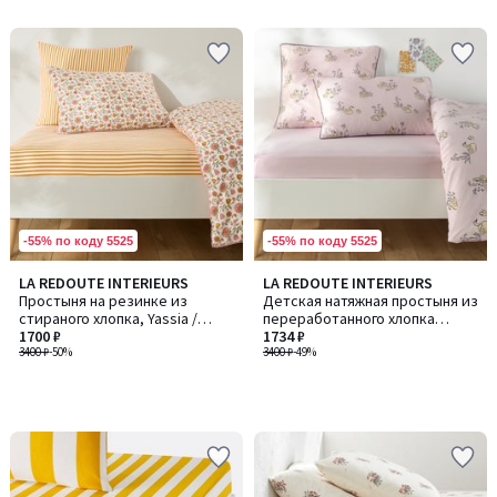
5
5
-55% по коду 5525
-55% по коду 5525
LA REDOUTE INTERIEURS
LA REDOUTE INTERIEURS
Простыня на резинке из
Детская натяжная простыня из
стираного хлопка, Yassia /
переработанного хлопка
Яссиа
1700 ₽
(50%), Swan / Свон
1734 ₽
3400 ₽
-50%
3400 ₽
-49%