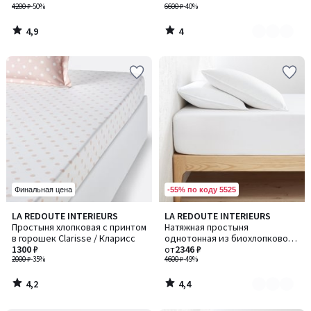
4200 ₽
-50%
полоску Victor /Викт
6600 ₽
-40%
4,9
4
/
/
5
5
-55% по коду 5525
Финальная цена
4,2
4,4
LA REDOUTE INTERIEURS
LA REDOUTE INTERIEURS
Количество
/ 5
/ 5
Простыня хлопковая с принтом
Натяжная простыня
цветов:
в горошек Clarisse / Кларисс
однотонная из биохлопковой
5
1300 ₽
перкали
от
2346 ₽
2000 ₽
-35%
4600 ₽
-49%
4,2
4,4
/
/
5
5