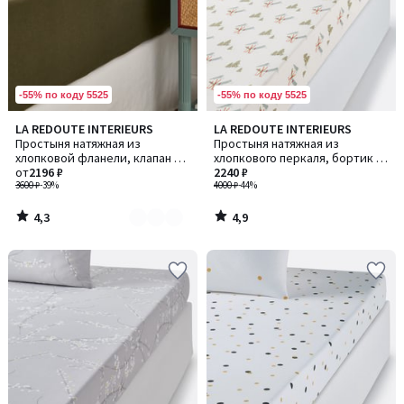
-55% по коду 5525
-55% по коду 5525
4,3
4,9
LA REDOUTE INTERIEURS
LA REDOUTE INTERIEURS
Количество
/ 5
/ 5
Простыня натяжная из
Простыня натяжная из
цветов:
хлопковой фланели, клапан 30
хлопкового перкаля, бортик 30
2
см, Clara / Клара
от
2196 ₽
см, Alpes / Альпы
2240 ₽
3600 ₽
-39%
4000 ₽
-44%
4,3
4,9
/
/
5
5