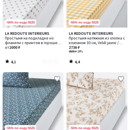
-55% по коду 5525
-55% по коду 5525
4,1
4,4
LA REDOUTE INTERIEURS
LA REDOUTE INTERIEURS
Количество
/ 5
/ 5
Простыня на подкладке из
Простыня натяжная из хлопка с
цветов:
фланели с принтом в горошек,
клапаном 30 см, Veldi jaune /
3
Clarisse / Кларисс
от
2000 ₽
Вельди жан
2736 ₽
3600 ₽
-24%
4,1
4,4
/
/
5
5
-55% по коду 5525
-55% по коду 5525