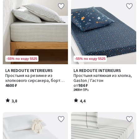
-55% по коду 5525
-55% по коду 5525
3,8
4,4
LA REDOUTE INTERIEURS
LA REDOUTE INTERIEURS
/ 5
/ 5
Простыня на резинке из
Простыня натяжная из хлопка,
хлопкового сирсакера, бортик
Gaston / Гастон
30 см, COTTAGE VERT /
4600 ₽
от
984 ₽
КОТТАДЖ ВЕРТ
2400 ₽
-59%
3,8
4,4
/
/
5
5