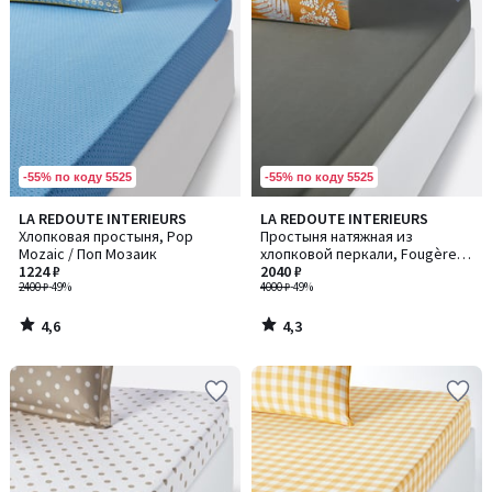
-55% по коду 5525
-55% по коду 5525
4,6
4,3
LA REDOUTE INTERIEURS
LA REDOUTE INTERIEURS
/ 5
/ 5
Хлопковая простыня, Pop
Простыня натяжная из
Mozaic / Поп Мозаик
хлопковой перкали, Fougère /
1224 ₽
Фужер
2040 ₽
2400 ₽
-49%
4000 ₽
-49%
4,6
4,3
/
/
5
5