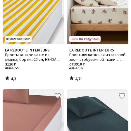
-55% по коду 5525
Финальная цена
4,3
4,7
LA REDOUTE INTERIEURS
LA REDOUTE INTERIEURS
/ 5
/ 5
Простыня на резинке из
Простыня натяжная из газовой
хлопка, бортик 25 см, HENDAYE
хлопчатобумажной ткани с
JAUNE (цвет: жёлтый)
3120 ₽
клапаном 30 см, Monceaux /
от
3910 ₽
4800 ₽
-35%
Монсо
4600 ₽
-15%
4,3
4,7
/
/
5
5