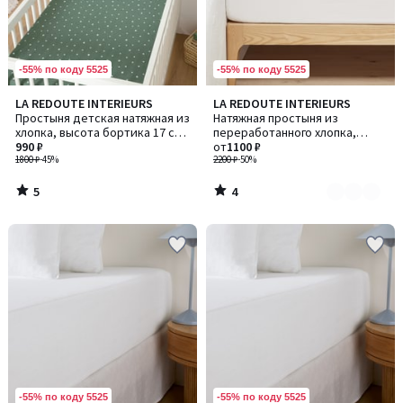
-55% по коду 5525
-55% по коду 5525
5
4
LA REDOUTE INTERIEURS
LA REDOUTE INTERIEURS
Количество
/
/
Простыня детская натяжная из
Натяжная простыня из
цветов:
5
5
хлопка, высота бортика 17 см,
переработанного хлопка,
3
Panda Mania / Панда Мания
990 ₽
Scenario / Сценарио
от
1100 ₽
1800 ₽
-45%
2200 ₽
-50%
5
4
/
/
5
5
-55% по коду 5525
-55% по коду 5525