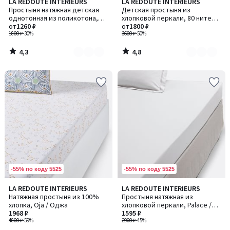
4,3
4,8
LA REDOUTE INTERIEURS
LA REDOUTE INTERIEURS
Количество
Количество
/ 5
/ 5
Простыня натяжная детская
Детская простыня из
цветов:
цветов:
однотонная из поликотона,
хлопковой перкали, 80 нитей/
3
3
Scenario / Сценарио
от
1260 ₽
см², Scenario / Сценарио
от
1800 ₽
1800 ₽
-30%
3600 ₽
-50%
4,3
4,8
/
/
5
5
-55% по коду 5525
-55% по коду 5525
4,7
4,4
LA REDOUTE INTERIEURS
LA REDOUTE INTERIEURS
/ 5
/ 5
Натяжная простыня из 100%
Простыня натяжная из
хлопка, Oja / Оджа
хлопковой перкали, Palace /
1968 ₽
Пелес
1595 ₽
4800 ₽
-59%
2900 ₽
-45%