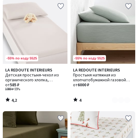
-55% по коду 5525
-55% по коду 5525
4,2
4
LA REDOUTE INTERIEURS
LA REDOUTE INTERIEURS
Количество
/ 5
/
Детская простыня-чехол из
Простыня натяжная из
цветов:
5
органического хлопка,
хлопчатобумажной газовой
7
Scenario / Сценарио
от
585 ₽
ткани, Kumla / Кумла
от
6000 ₽
1300 ₽
-55%
4,2
4
/
/
5
5