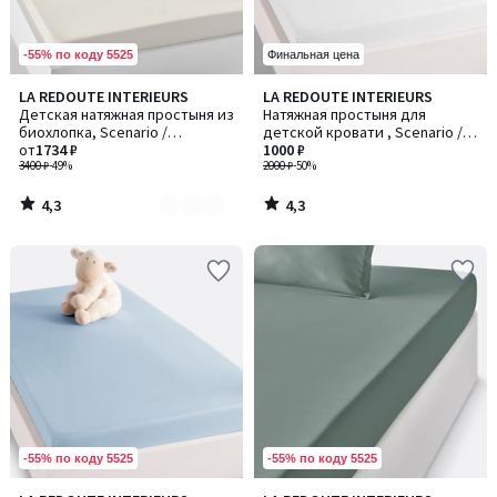
-55% по коду 5525
Финальная цена
4,3
4,3
LA REDOUTE INTERIEURS
LA REDOUTE INTERIEURS
Количество
/ 5
/ 5
Детская натяжная простыня из
Натяжная простыня для
цветов:
биохлопка, Scenario /
детской кровати , Scenario /
2
Сценарио
от
1734 ₽
Сценарио
1000 ₽
3400 ₽
-49%
2000 ₽
-50%
4,3
4,3
/
/
5
5
-55% по коду 5525
-55% по коду 5525