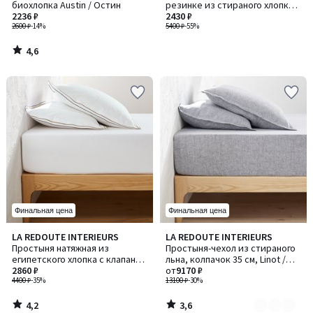
биохлопка Austin / Остин
резинке из стираного хлопка,
2236 ₽
высота борта 30 см, NORIA /
2430 ₽
2600 ₽
-14%
НОРИА
5400 ₽
-55%
4,6
/
5
Финальная цена
Финальная цена
4,2
3,6
LA REDOUTE INTERIEURS
LA REDOUTE INTERIEURS
Количество
/ 5
/ 5
Простыня натяжная из
Простыня-чехол из стираного
цветов:
египетского хлопка с клапаном
льна, колпачок 35 см, Linot /
4
30 см, Camila / Камила
2860 ₽
Линот
от
9170 ₽
4400 ₽
-35%
13100 ₽
-30%
4,2
3,6
/
/