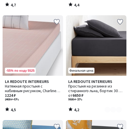
4,7
4,4
/
/
5
5
-55% по коду 5525
Финальная цена
4,5
4,2
LA REDOUTE INTERIEURS
LA REDOUTE INTERIEURS
Количество
/ 5
/ 5
Натяжная простыня с
Простыня на резинке из
цветов:
набивным рисунком, Charline /
стиранного льна, бортик 30 см,
10
Шарлин
1224 ₽
Linot / Линот.
от
6650 ₽
2400 ₽
-49%
9500 ₽
-30%
4,5
4,2
/
/
5
5