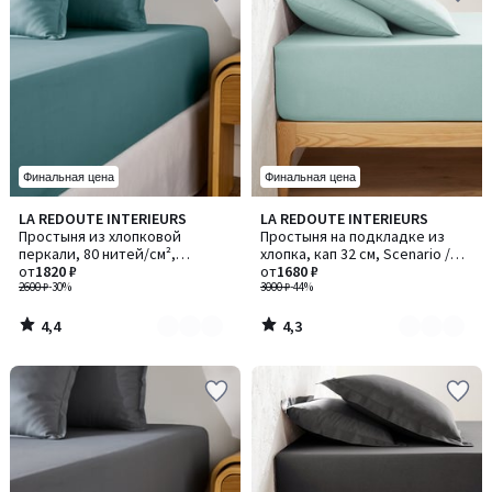
Финальная цена
Финальная цена
4,4
4,3
LA REDOUTE INTERIEURS
LA REDOUTE INTERIEURS
Количество
Количество
/ 5
/ 5
Простыня из хлопковой
Простыня на подкладке из
цветов:
цветов:
перкали, 80 нитей/см²,
хлопка, кап 32 см, Scenario /
9
11
Scenario / Сценарио
от
1820 ₽
Сценарио
от
1680 ₽
2600 ₽
-30%
3000 ₽
-44%
4,4
4,3
/
/
5
5