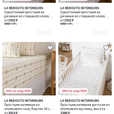
LA REDOUTE INTERIEURS
LA REDOUTE INTERIEURS
Количество
Количество
Однотонная простыня на
Однотонная простыня на
цветов:
цветов:
резинке из стираного хлопка,
резинке из стираного хлопка,
3
4
высота борта 30 см, TIFLY /
от
1932 ₽
высота борта 30 см, ANNABA /
от
1932 ₽
ТИФЛИ
4200 ₽
-54%
АННАБА
4200 ₽
-54%
-55% по коду 5525
-55% по коду 5525
5
5
LA REDOUTE INTERIEURS
LA REDOUTE INTERIEURS
/
/
Простыня натяжная из
Простыня натяжная детская из
5
5
хлопкового газа, бортик 30 см,
хлопкового муслина, высота
цветочный узор, RISETTI /
от
3910 ₽
бортика 17 см, Nieva / Ниева
2380 ₽