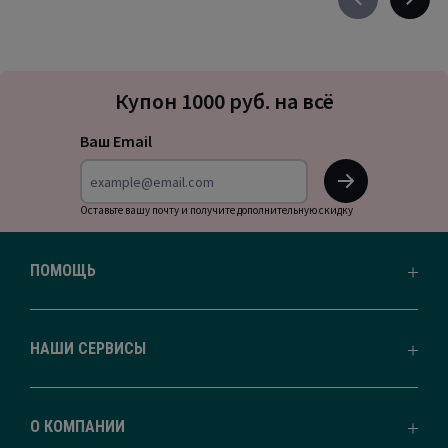
Précédent
Suivan
-
-
défiler
défile
à
à
Подписка
gauche
droite
Купон 1000 руб. на всё
на
новости
Ваш Email
OK
Оставьте вашу почту и получите дополнительную скидку
ПОМОЩЬ
НАШИ СЕРВИСЫ
О КОМПАНИИ