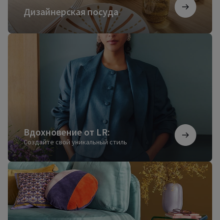
Дизайнерская посуда
Вдохновение
от
LR:
Вдохновение от LR:
Создайте свой уникальный стиль
Ковры
для
настоящего
уюта