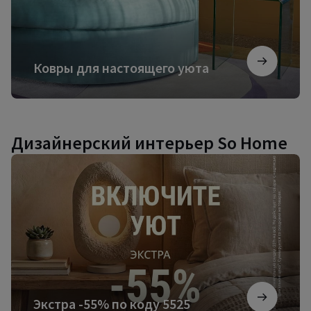
Ковры для настоящего уюта
Дизайнерский интерьер So Home
Экстра
-55%
по
коду
5525
Экстра -55% по коду 5525