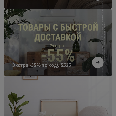
Экстра
-55%
по
коду
5525
Экстра -55% по коду 5525
Более
3000
новинок
мебели