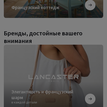
Французский коттедж
Бренды, достойные вашего
внимания
Элегантность
и
французский
шарм
Элегантность и французский
шарм
в каждой детали