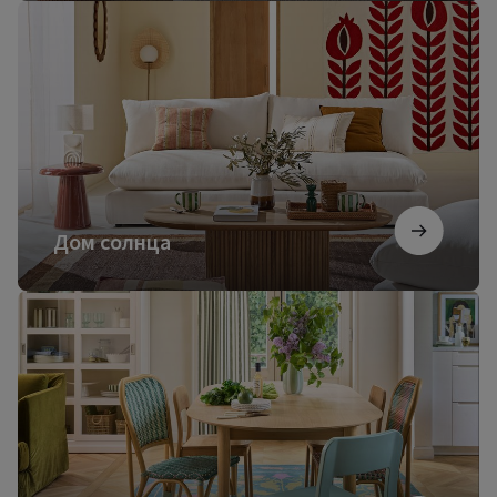
Дом
солнца
Дом солнца
Французский
коттедж