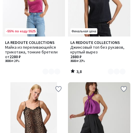
-55% по коду 5525
Финальная цена
3,8
LA REDOUTE COLLECTIONS
LA REDOUTE COLLECTIONS
Количество
Количество
/ 5
Майка из переливающейся
Джинсовый топ без рукавов,
цветов:
цветов:
трикотажа, тонкие бретели
круглый вырез
2
2
от
2280 ₽
2880 ₽
3000 ₽
-24%
3600 ₽
-20%
3,8
/
5