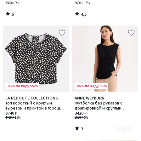
3600 ₽
-9%
3600 ₽
-15%
5
4,5
/
/
5
5
-55% по коду 5525
-55% по коду 5525
3
LA REDOUTE COLLECTIONS
ANNE WEYBURN
Количество
/
Топ короткий с круглым
Футболка без рукавов с
цветов:
5
вырезом и принтом в горошек,
драпировкой и круглым
2
с короткими рукавами
3740 ₽
вырезом
3420 ₽
4400 ₽
-15%
3600 ₽
-5%
3
/
5