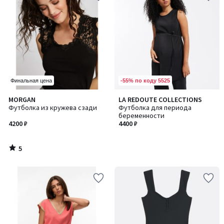
-55% по коду 5525
Финальная цена
5
MORGAN
LA REDOUTE COLLECTIONS
/
Футболка из кружева сзади
Футболка для периода
5
беременности
4200 ₽
4400 ₽
5
/
5