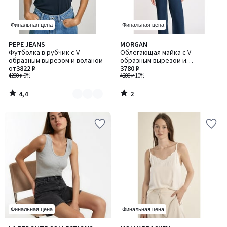
Финальная цена
Финальная цена
4,4
2
PEPE JEANS
MORGAN
Количество
/ 5
/
Футболка в рубчик с V-
Облегающая майка с V-
цветов:
5
образным вырезом и воланом
образным вырезом и
2
от
3822 ₽
эффектом запаха,
3780 ₽
4200 ₽
-9%
разноцветная
4200 ₽
-10%
4,4
2
/
/
5
5
Финальная цена
Финальная цена