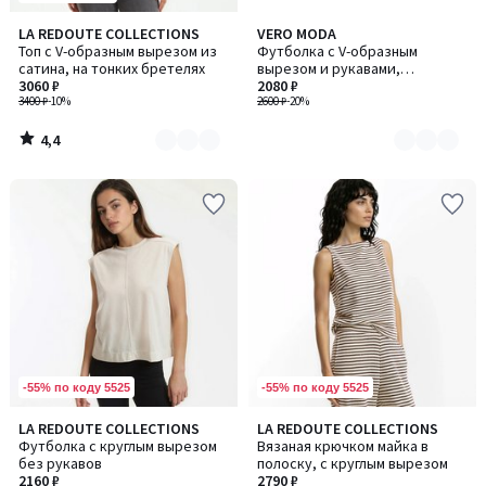
4,4
LA REDOUTE COLLECTIONS
VERO MODA
Количество
Количество
/ 5
Топ с V-образным вырезом из
Футболка с V-образным
цветов:
цветов:
сатина, на тонких бретелях
вырезом и рукавами,
2
3
3060 ₽
отделанными рюшем
2080 ₽
3400 ₽
-10%
2600 ₽
-20%
4,4
/
5
-55% по коду 5525
-55% по коду 5525
3,3
4,3
LA REDOUTE COLLECTIONS
LA REDOUTE COLLECTIONS
Количество
/ 5
/ 5
Футболка с круглым вырезом
Вязаная крючком майка в
цветов:
без рукавов
полоску, с круглым вырезом
2
2160 ₽
2790 ₽