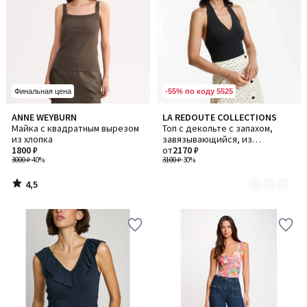
-55% по коду 5525
Финальная цена
4,5
ANNE WEYBURN
LA REDOUTE COLLECTIONS
Количество
/ 5
Майка с квадратным вырезом
Топ с декольте с запахом,
цветов:
из хлопка
завязывающийся, из
2
1800 ₽
трикотажного джерси
от
2170 ₽
3000 ₽
-40%
3100 ₽
-30%
4,5
/
5