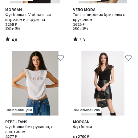
4,8
3,3
MORGAN
VERO MODA
/ 5
/ 5
Футболка с V-образным
Топ на широких бретелях с
вырезом из кружева
кружевом
2250 ₽
1625 ₽
3000 ₽
-25%
2500 ₽
-35%
4,8
3,3
/
/
5
5
Финальная цена
Финальная цена
5
PEPE JEANS
MORGAN
Количество
/
Футболка без рукавов, с
Футболка
цветов:
5
логотипом
2
4277 ₽
от
2700 ₽