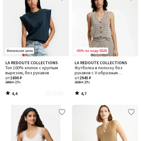
-55% по коду 5525
Финальная цена
4,4
4,7
LA REDOUTE COLLECTIONS
LA REDOUTE COLLECTIONS
Количество
/ 5
/ 5
Топ 100% хлопок с круглым
Футболка в полоску без
цветов:
вырезом, без рукавов
рукавов с V-образным
3
от
1800 ₽
вырезом
от
2945 ₽
2400 ₽
-25%
3100 ₽
-20%
4,4
4,7
/
/
5
5