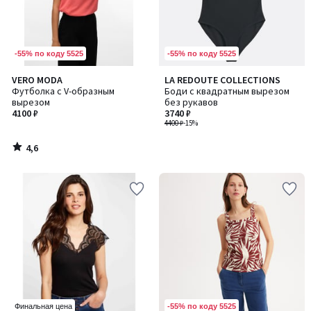
-55% по коду 5525
-55% по коду 5525
4,6
VERO MODA
LA REDOUTE COLLECTIONS
/ 5
Футболка с V-образным
Боди с квадратным вырезом
вырезом
без рукавов
4100 ₽
3740 ₽
4400 ₽
-15%
4,6
/
5
-55% по коду 5525
Финальная цена