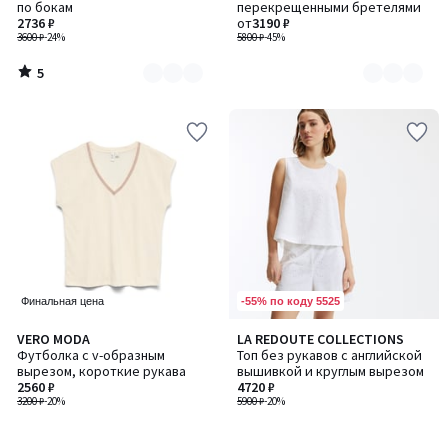
5
по бокам
перекрещенными бретелями
2
2
2736 ₽
от
3190 ₽
3600 ₽
-24%
5800 ₽
-45%
5
/
5
-55% по коду 5525
Финальная цена
VERO MODA
LA REDOUTE COLLECTIONS
Футболка с v-образным
Топ без рукавов с английской
вырезом, короткие рукава
вышивкой и круглым вырезом
2560 ₽
4720 ₽
3200 ₽
-20%
5900 ₽
-20%