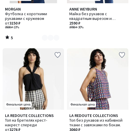
5
MORGAN
ANNE WEYBURN
Количество
/
Футболка с короткими
Майка без рукавов с
цветов:
5
рукавами с кружевом
квадратным вырезом и
2
от
3150 ₽
графическим принтом
2590 ₽
3500 ₽
-10%
3700 ₽
-30%
5
/
5
Финальная цена
Финальная цена
5
4,5
LA REDOUTE COLLECTIONS
LA REDOUTE COLLECTIONS
/
/ 5
Топ на бретелях крест-
Топ без рукавов из набивной
5
накрест спереди
ткани с завязками по бокам.
от
3276 ₽
3060 ₽