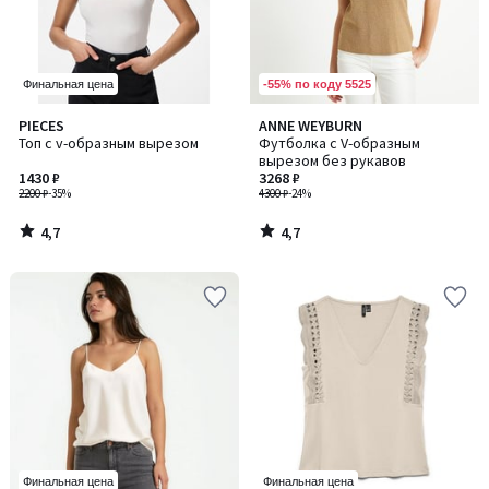
-55% по коду 5525
Финальная цена
4,7
4,7
PIECES
ANNE WEYBURN
/ 5
/ 5
Топ с v-образным вырезом
Футболка с V-образным
вырезом без рукавов
1430 ₽
3268 ₽
2200 ₽
-35%
4300 ₽
-24%
4,7
4,7
/
/
5
5
Финальная цена
Финальная цена