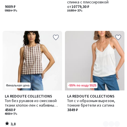
спинка с плиссировкой
9009 ₽
от
10779,30 ₽
9900 ₽
-9%
15399 ₽
-30%
-55% по коду 5525
Финальная цена
3,8
LA REDOUTE COLLECTIONS
LA REDOUTE COLLECTIONS
Количество
/ 5
Топ без рукавов из смесовой
Топ с v-образным вырезом,
цветов:
ткани хлопок-лен с набивным
тонкие бретели из сатина
2
рисунком в клетку виши
4560 ₽
3849 ₽
4800 ₽
-5%
3,8
/