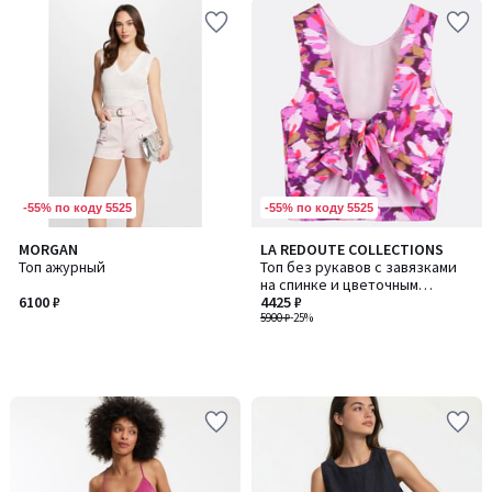
-55% по коду 5525
-55% по коду 5525
MORGAN
LA REDOUTE COLLECTIONS
Топ ажурный
Топ без рукавов с завязками
на спинке и цветочным
6100 ₽
принтом
4425 ₽
5900 ₽
-25%