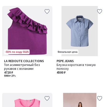
5
-55% по коду 5525
Финальная цена
LA REDOUTE COLLECTIONS
PEPE JEANS
Топ асимметричный без
Блузка короткая в тонкую
рукавов с воланами
полоску
4720 ₽
4500 ₽
5900 ₽
-20%