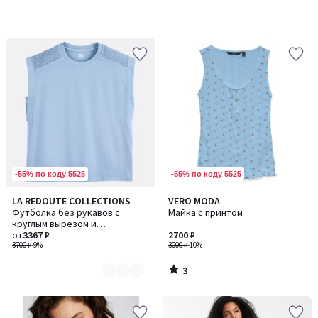
-55% по коду 5525
-55% по коду 5525
3
LA REDOUTE COLLECTIONS
VERO MODA
Количество
/
Футболка без рукавов с
Майка с принтом
цветов:
5
круглым вырезом и
2
собранными плечами
от
3367 ₽
2700 ₽
3700 ₽
-9%
3000 ₽
-10%
3
/
5