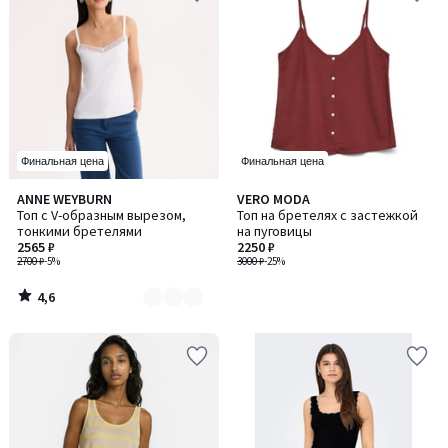
Финальная цена
Финальная цена
4,6
ANNE WEYBURN
VERO MODA
Количество
/ 5
Топ с V-образным вырезом,
Топ на бретелях с застежкой
цветов:
тонкими бретелями
на пуговицы
2
2565 ₽
2250 ₽
2700 ₽
-5%
3000 ₽
-25%
4,6
/
5