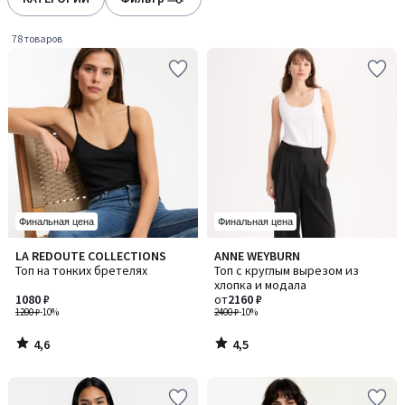
gauche
droite
78 товаров
Финальная цена
Финальная цена
4,6
4,5
LA REDOUTE COLLECTIONS
ANNE WEYBURN
/ 5
/ 5
Топ на тонких бретелях
Топ с круглым вырезом из
хлопка и модала
1080 ₽
от
2160 ₽
1200 ₽
-10%
2400 ₽
-10%
4,6
4,5
/
/
5
5