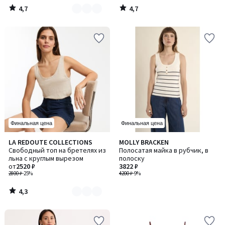
4,7
4,7
/
/
5
5
Финальная цена
Финальная цена
4,3
LA REDOUTE COLLECTIONS
MOLLY BRACKEN
Количество
/ 5
Свободный топ на бретелях из
Полосатая майка в рубчик, в
цветов:
льна с круглым вырезом
полоску
3
от
2520 ₽
3822 ₽
2800 ₽
-25%
4200 ₽
-9%
4,3
/
5