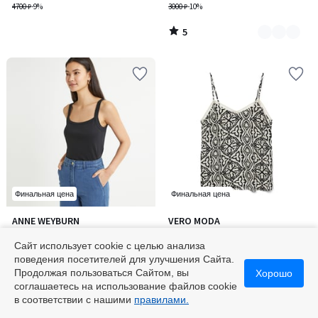
4700 ₽
-9%
3000 ₽
-10%
5
/
5
Финальная цена
Финальная цена
4,5
ANNE WEYBURN
VERO MODA
Количество
/ 5
Майка с квадратным вырезом
Топ с принтом
цветов:
из хлопка
Сайт использует cookie с целью анализа
3
от
2295 ₽
3000 ₽
поведения посетителей для улучшения Сайта.
2700 ₽
-15%
Продолжая пользоваться Сайтом, вы
Хорошо
соглашаетесь на использование файлов cookie
4,5
/
в соответствии с нашими
правилами.
5