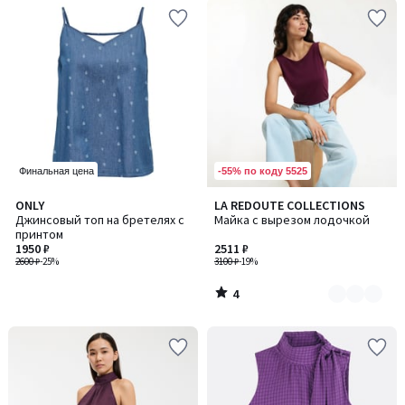
-55% по коду 5525
Финальная цена
4
ONLY
LA REDOUTE COLLECTIONS
Количество
/
Джинсовый топ на бретелях с
Майка с вырезом лодочкой
цветов:
5
принтом
2
1950 ₽
2511 ₽
2600 ₽
-25%
3100 ₽
-19%
4
/
5