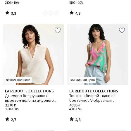
2400 ₽
-10%
3100 ₽
-10%
3,3
4,3
/
/
5
5
Финальная цена
Финальная цена
2,7
4,3
LA REDOUTE COLLECTIONS
LA REDOUTE COLLECTIONS
/ 5
/ 5
Джемпер без рукавов с
Топ из набивной ткани на
вырезом поло из ажурного
бретелях с V-образным
полотна
2170 ₽
вырезом
4085 ₽
3100 ₽
-30%
4300 ₽
-5%
2,7
4,3
/
/
5
5