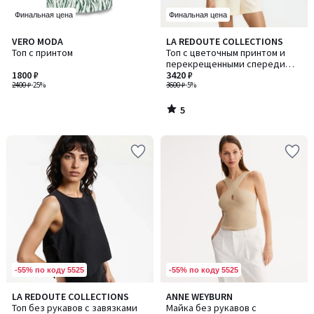
Финальная цена
Финальная цена
5
VERO MODA
LA REDOUTE COLLECTIONS
/
Топ с принтом
Топ с цветочным принтом и
5
перекрещенными спереди
1800 ₽
бретелями
3420 ₽
2400 ₽
-25%
3600 ₽
-5%
5
/
5
-55% по коду 5525
-55% по коду 5525
5
LA REDOUTE COLLECTIONS
ANNE WEYBURN
Количество
Количество
/
Топ без рукавов с завязками
Майка без рукавов с
цветов:
цветов: