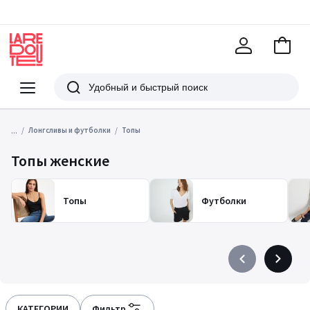
В
корзи
La
Redoute
Меню
Поиск
...
Лонгсливы и футболки
Топы
Топы женские
Топы
Футболки
Précédent
Suivant
-
-
défiler
défiler
à
à
КАТЕГОРИИ
Фильтр