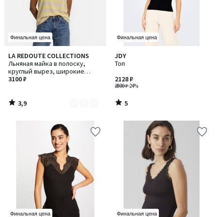
Финальная цена
Финальная цена
3,9
5
LA REDOUTE COLLECTIONS
JDY
Количество
/ 5
/
Льняная майка в полоску,
Топ
цветов:
5
круглый вырез, широкие
2
бретели
3100 ₽
2128 ₽
2800 ₽
-24%
3,9
5
/
/
5
5
Финальная цена
Финальная цена