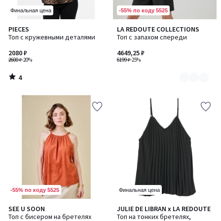
-55% по коду 5525
Финальная цена
4
PIECES
LA REDOUTE COLLECTIONS
Количество
/
Топ с кружевными деталями
Топ с запахом спереди
цветов:
5
2
2080 ₽
4649,25 ₽
2600 ₽
-20%
6199 ₽
-25%
4
/
5
-55% по коду 5525
Финальная цена
SEE U SOON
JULIE DE LIBRAN x LA REDOUTE
Топ с бисером на бретелях
Топ на тонких бретелях,