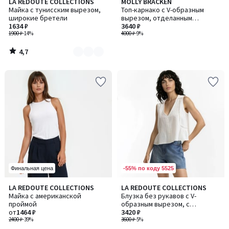
4,7
LA REDOUTE COLLECTIONS
MOLLY BRACKEN
Количество
/ 5
Майка с тунисским вырезом,
Топ-карнако с V-образным
цветов:
широкие бретели
вырезом, отделанным
3
1634 ₽
вышивкой
3640 ₽
1900 ₽
-14%
4000 ₽
-9%
4,7
/
5
-55% по коду 5525
Финальная цена
4,7
4,7
LA REDOUTE COLLECTIONS
LA REDOUTE COLLECTIONS
Количество
/ 5
/ 5
Майка с американской
Блузка без рукавов с V-
цветов:
проймой
образным вырезом, с
3
от
1464 ₽
вышивкой
3420 ₽
2400 ₽
-39%
3600 ₽
-5%