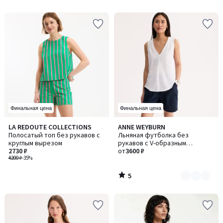
Финальная цена
Финальная цена
5
LA REDOUTE COLLECTIONS
ANNE WEYBURN
Количество
/
Полосатый топ без рукавов с
Льняная футболка без
цветов:
5
круглым вырезом
рукавов с V-образным
3
2730 ₽
вырезом
от
3600 ₽
4200 ₽
-35%
5
/
5