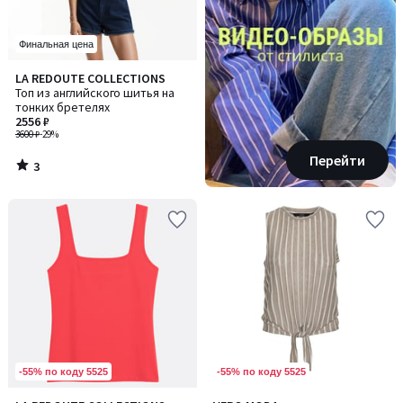
Финальная цена
3
LA REDOUTE COLLECTIONS
/
Топ из английского шитья на
5
тонких бретелях
2556 ₽
3600 ₽
-29%
Перейти
3
/
5
-55% по коду 5525
-55% по коду 5525