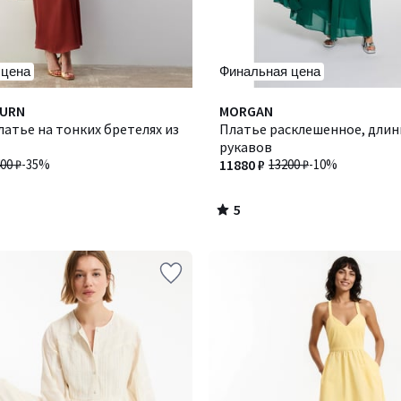
 цена
Финальная цена
5
BURN
MORGAN
/
атье на тонких бретелях из
Платье расклешенное, длин
5
рукавов
00 ₽
-35%
11880 ₽
13200 ₽
-10%
5
/
5