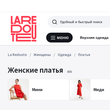
Поиск
Верхняя одежда
МЕНЮ
Меню
La
Redoute
La Redoute
Женщины
Одежда
Платья
Женские платья
655
Мини
Миди