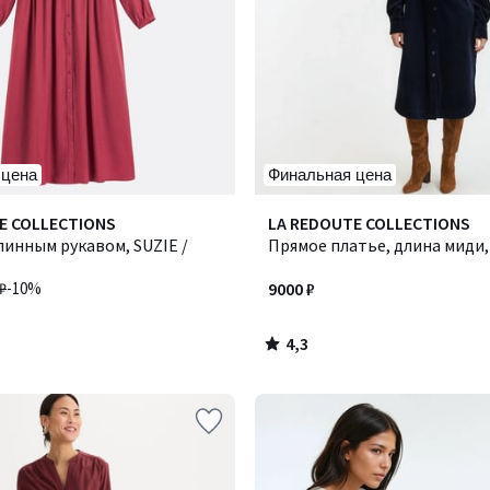
 цена
Финальная цена
4,3
E COLLECTIONS
LA REDOUTE COLLECTIONS
/ 5
линным рукавом, SUZIE /
Прямое платье, длина миди,
₽
-10%
9000 ₽
4,3
/
5