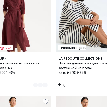
Финальная цена
ду 5525
4,8
BURN
LA REDOUTE COLLECTIONS
/ 5
асклешенное платье из
Платье длинное из джерси в
кава 3/4
застежкой на плече
500 ₽
-40%
3510 ₽
5400 ₽
-35%
4,8
/
5