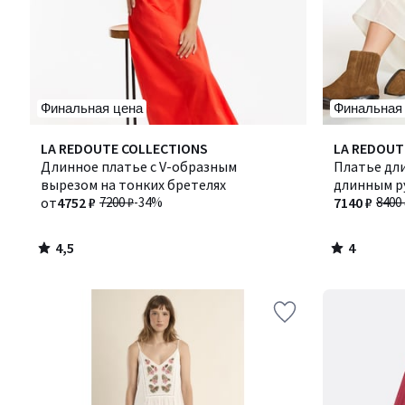
Финальная цена
Финальная
4,5
4
LA REDOUTE COLLECTIONS
Количество
LA REDOUT
/ 5
/
Длинное платье с V-образным
цветов:
Платье дли
5
вырезом на тонких бретелях
2
длинным р
от
4752 ₽
7200 ₽
-34%
7140 ₽
8400 
4,5
4
/
/
5
5