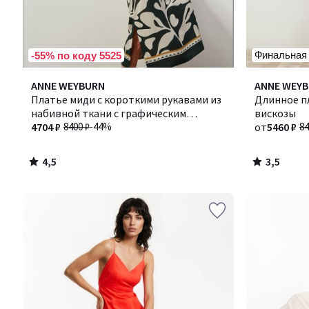
Финальная
-55% по коду 5525
4,5
3,5
ANNE WEYBURN
ANNE WEY
/ 5
/ 5
Платье миди с короткими рукавами из
Длинное пл
набивной ткани с графическим
вискозы
рисунком
4704 ₽
8400 ₽
-44%
от
5460 ₽
84
4,5
3,5
/
/
5
5