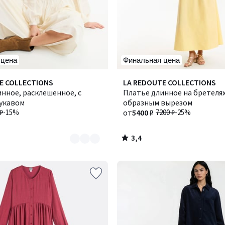
 цена
Финальная цена
3,4
E COLLECTIONS
Количество
LA REDOUTE COLLECTIONS
/ 5
нное, расклешенное, с
цветов:
Платье длинное на бретелях,
укавом
2
образным вырезом
₽
-15%
от
5400 ₽
7200 ₽
-25%
3,4
/
5