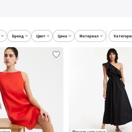
бренд
цвет
цена
материал
категори
 цена
Финальная цена