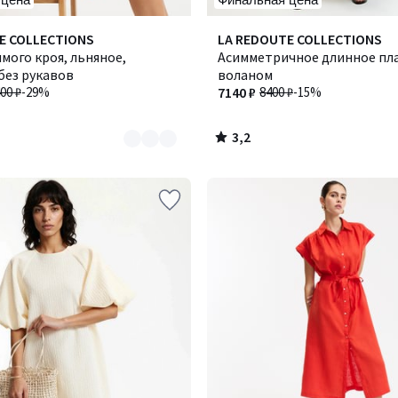
3,2
E COLLECTIONS
LA REDOUTE COLLECTIONS
/ 5
мого кроя, льняное,
Асимметричное длинное пла
без рукавов
воланом
00 ₽
-29%
7140 ₽
8400 ₽
-15%
3,2
/
5