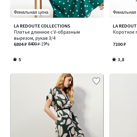
Финальная цена
Финальная
5
3,8
LA REDOUTE COLLECTIONS
Количество
LA REDOUT
/
/ 5
Платье длинное с V-образным
цветов:
Короткое 
5
вырезом, рукав 3/4
2
6804 ₽
8400 ₽
-19%
7200 ₽
5
3,8
/
/
5
5