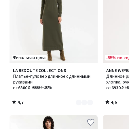
Финальная цена
-55% по ко
4,7
4,6
Количество
LA REDOUTE COLLECTIONS
Количество
ANNE WEY
/ 5
/ 5
цветов:
Платье-пуловер длинное с длинными
цветов:
Длинное р
2
рукавами
2
хлопка, ру
от
6300 ₽
9000 ₽
-30%
от
6930 ₽
10
4,7
4,6
/
/
5
5