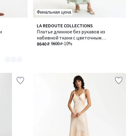
Финальная цена
LA REDOUTE COLLECTIONS
и
Платье длинное без рукавов из
набивной ткани с цветочным
рисунком
8640 ₽
9600 ₽
-10%