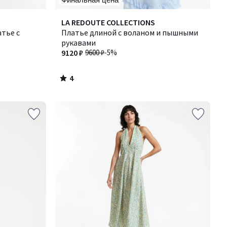
4
LA REDOUTE COLLECTIONS
/
тье с
Платье длиной с воланом и пышными
5
рукавами
9120 ₽
9600 ₽
-5%
4
/
5