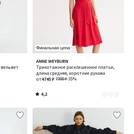
Финальная цена
4,2
Количество
ANNE WEYBURN
/ 5
 вельвет
цветов:
Трикотажное расклешенное платье,
2
длина средняя, короткие рукава
от
4745 ₽
7300 ₽
-35%
4,2
/
5