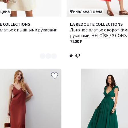
 цена
Финальная цена
4,3
E COLLECTIONS
Количество
LA REDOUTE COLLECTIONS
/ 5
платье с пышными рукавами
цветов:
Льняное платье с коротким
3
рукавами, HELOÏSE / ЭЛОИЗ
7200 ₽
4,3
/
5