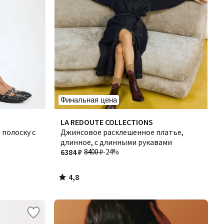
Финальная цена
4,8
LA REDOUTE COLLECTIONS
/ 5
 полоску с
Джинсовое расклешенное платье,
длинное, с длинными рукавами
6384 ₽
8400 ₽
-24%
4,8
/
5