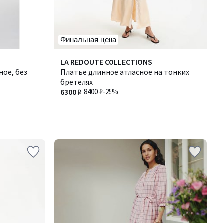
Финальная цена
LA REDOUTE COLLECTIONS
ное, без
Платье длинное атласное на тонких
бретелях
6300 ₽
8400 ₽
-25%