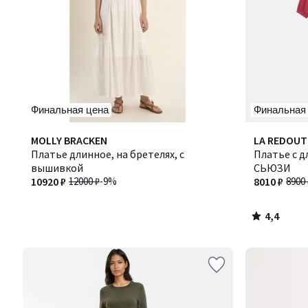
Финальная цена
Финальная
4,4
MOLLY BRACKEN
LA REDOUT
/ 5
Платье длинное, на бретелях, с
Платье с д
вышивкой
СЬЮЗИ
10920 ₽
12000 ₽
-9%
8010 ₽
8900 
4,4
/
5