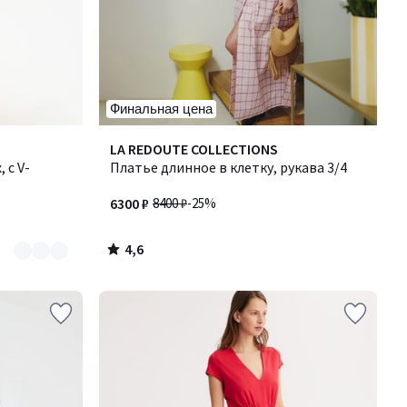
Финальная цена
4,6
LA REDOUTE COLLECTIONS
/ 5
 с V-
Платье длинное в клетку, рукава 3/4
6300 ₽
8400 ₽
-25%
4,6
/
5