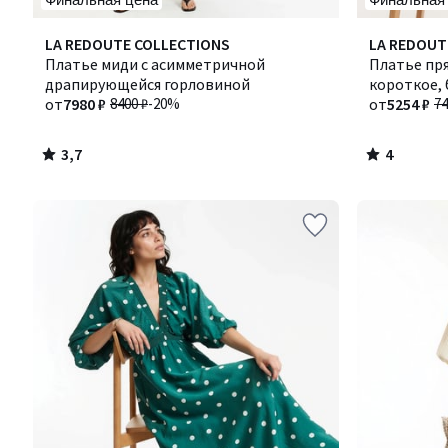
3,7
4
LA REDOUTE COLLECTIONS
Количество
LA REDOUT
/ 5
/
Платье миди с асимметричной
цветов:
Платье пря
5
драпирующейся горловиной
3
короткое, 
от
7980 ₽
8400 ₽
-20%
от
5254 ₽
74
3,7
4
/
/
5
5