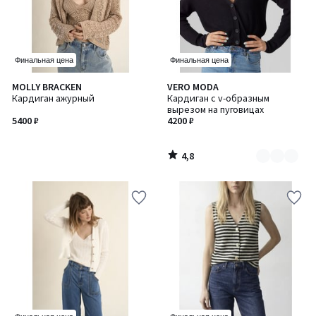
Финальная цена
Финальная цена
4,8
MOLLY BRACKEN
VERO MODA
Количество
/ 5
Кардиган ажурный
Кардиган с v-образным
цветов:
вырезом на пуговицах
2
5400 ₽
4200 ₽
4,8
/
5