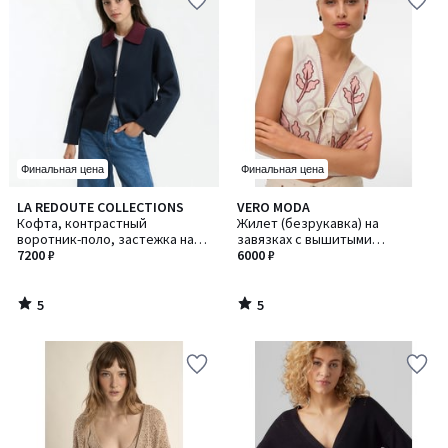
Финальная цена
Финальная цена
5
5
LA REDOUTE COLLECTIONS
VERO MODA
/
/
Кофта, контрастный
Жилет (безрукавка) на
5
5
воротник-поло, застежка на
завязках с вышитыми
молнию
7200 ₽
рисунками
6000 ₽
5
5
/
/
5
5