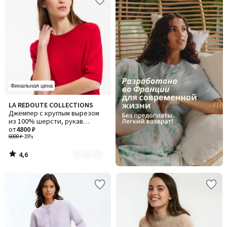
Финальная цена
4,6
LA REDOUTE COLLECTIONS
Количество
/ 5
Джемпер с круглым вырезом
цветов:
из 100% шерсти, рукав
2
короткий
от
4800 ₽
6000 ₽
-35%
4,6
/
5