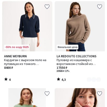
-55% по коду 5525
Финальная цена
4
4,3
ANNE WEYBURN
LA REDOUTE COLLECTIONS
Количество
/
/ 5
Кардиган с вырезом поло на
Пуловер из кашемира с
цветов:
5
пуговицах из тонкого
воротником-стойкой из
2
трикотажа
8400 ₽
тонкого трикотажа
17550 ₽
19500 ₽
-10%
4
4,3
/
/
5
5