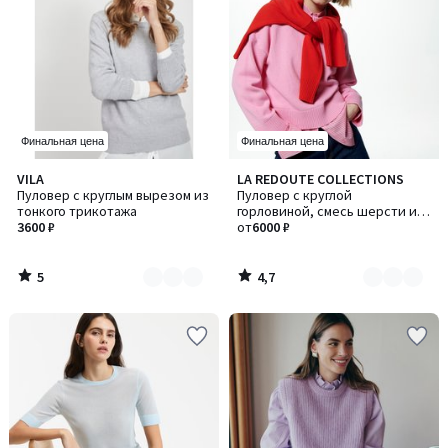
Финальная цена
Финальная цена
5
4,7
VILA
LA REDOUTE COLLECTIONS
Количество
Количество
/
/ 5
Пуловер с круглым вырезом из
Пуловер с круглой
цветов:
цветов:
5
тонкого трикотажа
горловиной, смесь шерсти и
2
3
3600 ₽
хлопка
от
6000 ₽
5
4,7
/
/
5
5