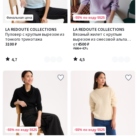
-55% по коду 5525
Финальная цена
4,7
4,5
LA REDOUTE COLLECTIONS
LA REDOUTE COLLECTIONS
Количество
Количество
/ 5
/ 5
Пуловер с круглым вырезом из
Вязаный жилет с круглым
цветов:
цветов:
тонкого трикотажа
вырезом из смесовой альпаки,
2
3
3100 ₽
ANETTE / АНЕТТ
от
4500 ₽
7500 ₽
-40%
4,7
4,5
/
/
5
5
-55% по коду 5525
-55% по коду 5525