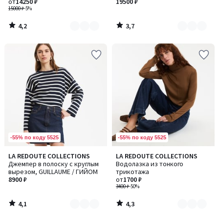
пряжи
от
14250 ₽
вязки
19500 ₽
15000 ₽
-5%
4,2
3,7
/
/
5
5
-55% по коду 5525
-55% по коду 5525
4,1
4,3
LA REDOUTE COLLECTIONS
LA REDOUTE COLLECTIONS
Количество
Количество
/ 5
/ 5
Джемпер в полоску с круглым
Водолазка из тонкого
цветов:
цветов:
вырезом, GUILLAUME / ГИЙОМ
трикотажа
2
2
8900 ₽
от
1700 ₽
3400 ₽
-50%
4,1
4,3
/
/
5
5