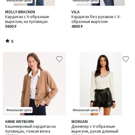
Финальная цена
Финальная цена
5
MOLLY BRACKEN
VILA
/
Кардиган с V-образным
Кардиган без рукавов с V-
5
вырезом, на пуговицах
образным вырезом
5600 ₽
4800 ₽
5
/
5
Финальная цена
Финальная цена
4,4
5
ANNE WEYBURN
MORGAN
Количество
/ 5
/
Кашемировый кардиган на
Джемпер с V-образным
цветов:
5
пуговицах, тонкая вязка
вырезом, рукав длинный
2