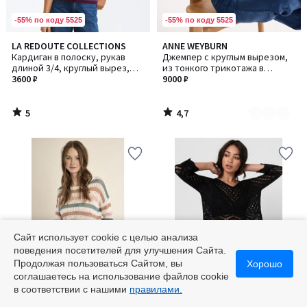
-55% по коду 5525
-55% по коду 5525
5
4,7
LA REDOUTE COLLECTIONS
ANNE WEYBURN
Количество
/
/ 5
Кардиган в полоску, рукав
Джемпер с круглым вырезом,
цветов:
5
длиной 3/4, круглый вырез,
из тонкого трикотажа в
2
тонкая вязка, застежка на
3600 ₽
рубчик, из смесовой шерсти
9000 ₽
пуговицы
5
4,7
/
/
5
5
Сайт использует cookie с целью анализа
поведения посетителей для улучшения Сайта.
Продолжая пользоваться Сайтом, вы
Хорошо
Финальная цена
Финальная цена
соглашаетесь на использование файлов cookie
в соответствии с нашими
правилами.
4,6
MOLLY BRACKEN
JDY
Количество
Количество
/ 5
Пуловер в полоску с длинными
Пуловер короткий, связанный