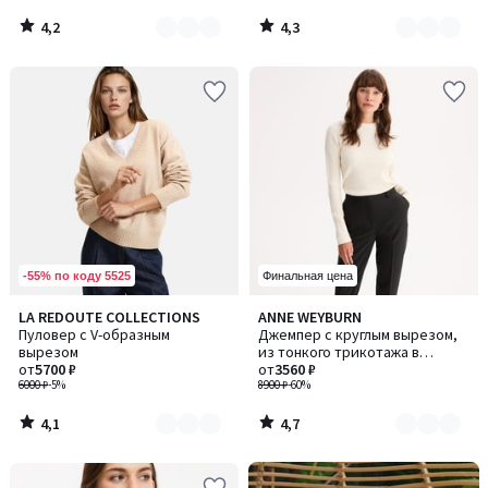
4,2
4,3
/
/
5
5
-55% по коду 5525
Финальная цена
4,1
4,7
LA REDOUTE COLLECTIONS
ANNE WEYBURN
Количество
Количество
/ 5
/ 5
Пуловер с V-образным
Джемпер с круглым вырезом,
цветов:
цветов:
вырезом
из тонкого трикотажа в
2
2
от
5700 ₽
рубчик, из смесовой шерсти
от
3560 ₽
6000 ₽
-5%
8900 ₽
-60%
4,1
4,7
/
/
5
5