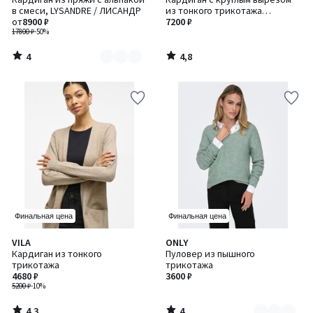
цветов:
5
в смеси, LYSANDRE / ЛИСАНДР
из тонкого трикотажа
3
от
8900 ₽
пуантель, с застежкой на
7200 ₽
17800 ₽
-50%
пуговицы, лен и хлопок
4
4,8
/
/
5
5
Финальная цена
Финальная цена
4,3
4
VILA
ONLY
Количество
/ 5
/
Кардиган из тонкого
Пуловер из пышного
цветов:
5
трикотажа
трикотажа
2
4680 ₽
3600 ₽
5200 ₽
-10%
4,3
4