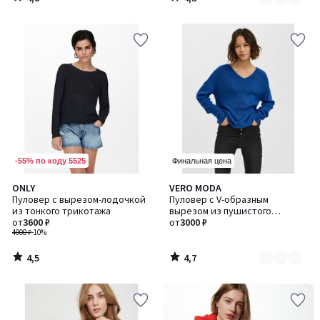
/
/
5
5
-55% по коду 5525
Финальная цена
4,5
4,7
ONLY
VERO MODA
Количество
/ 5
/ 5
Пуловер с вырезом-лодочкой
Пуловер с V-образным
цветов:
из тонкого трикотажа
вырезом из пушистого
2
от
3600 ₽
трикотажа
от
3000 ₽
4000 ₽
-10%
4,5
4,7
/
/
5
5