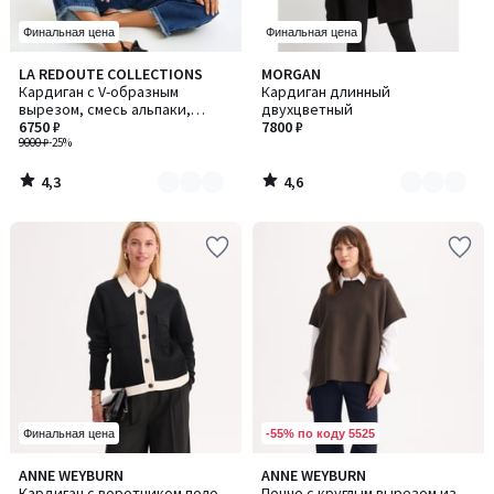
Финальная цена
Финальная цена
4,3
4,6
LA REDOUTE COLLECTIONS
MORGAN
Количество
Количество
/ 5
/ 5
Кардиган с V-образным
Кардиган длинный
цветов:
цветов:
вырезом, смесь альпаки,
двухцветный
4
2
GILDAS / ГИЛДАС
6750 ₽
7800 ₽
9000 ₽
-25%
4,3
4,6
/
/
5
5
-55% по коду 5525
Финальная цена
5
4,6
ANNE WEYBURN
ANNE WEYBURN
Количество
/
/ 5
Кардиган с воротником поло
Пончо с круглым вырезом из