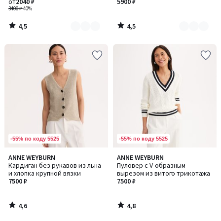
от
2040 ₽
5900 ₽
3400 ₽
-40%
4,5
4,5
/
/
5
5
-55% по коду 5525
-55% по коду 5525
4,6
4,8
ANNE WEYBURN
ANNE WEYBURN
/ 5
/ 5
Кардиган без рукавов из льна
Пуловер с V-образным
и хлопка крупной вязки
вырезом из витого трикотажа
7500 ₽
7500 ₽
4,6
4,8
/
/
5
5