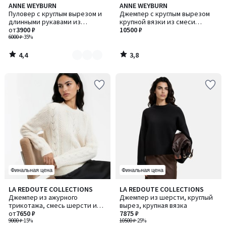
4,4
3,8
ANNE WEYBURN
ANNE WEYBURN
Количество
/ 5
/ 5
Пуловер с круглым вырезом и
Джемпер с круглым вырезом
цветов:
длинными рукавами из
крупной вязки из смеси
3
тонкого трикотажа
от
3900 ₽
шерсти и альпаки
10500 ₽
6000 ₽
-35%
4,4
3,8
/
/
5
5
Финальная цена
Финальная цена
4,2
4,3
LA REDOUTE COLLECTIONS
LA REDOUTE COLLECTIONS
Количество
Количество
/ 5
/ 5
Джемпер из ажурного
Джемпер из шерсти, круглый
цветов:
цветов:
трикотажа, смесь шерсти и
вырез, крупная вязка
2
2
альпаки
от
7650 ₽
7875 ₽
9000 ₽
-15%
10500 ₽
-25%