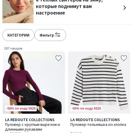
которые поднимут вам
настроение
КАТЕГОРИИ
Фильтр
187 товаров
-55% по коду 5525
-55% по коду 5525
4,5
4,5
LA REDOUTE COLLECTIONS
LA REDOUTE COLLECTIONS
Количество
Количество
/ 5
/ 5
Пуловер с круглым вырезом и
Пуловер-тельняшка из хлопка
цветов:
цветов:
длинными рукавами
4
2