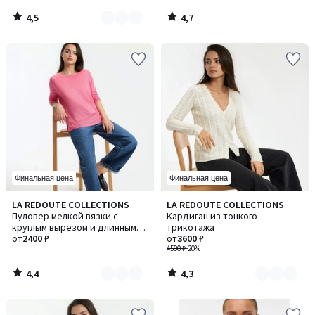
4,5
4,7
/
/
5
5
Финальная цена
Финальная цена
4,4
4,3
LA REDOUTE COLLECTIONS
LA REDOUTE COLLECTIONS
Количество
Количество
/ 5
/ 5
Пуловер мелкой вязки с
Кардиган из тонкого
цветов:
цветов:
круглым вырезом и длинными
трикотажа
4
2
рукавами
от
2400 ₽
от
3600 ₽
4500 ₽
-20%
4,4
4,3
/
/
5
5