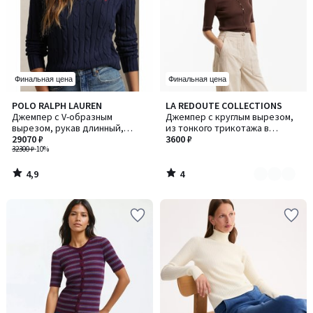
Финальная цена
Финальная цена
4,9
4
POLO RALPH LAUREN
LA REDOUTE COLLECTIONS
Количество
/ 5
/
Джемпер с V-образным
Джемпер с круглым вырезом,
цветов:
5
вырезом, рукав длинный,
из тонкого трикотажа в
2
вязка косами, KIMBERLY /
29070 ₽
рубчик, смесь шерсти и
3600 ₽
КИМБЕРЛИ
32300 ₽
-10%
хлопка
4,9
4
/
/
5
5