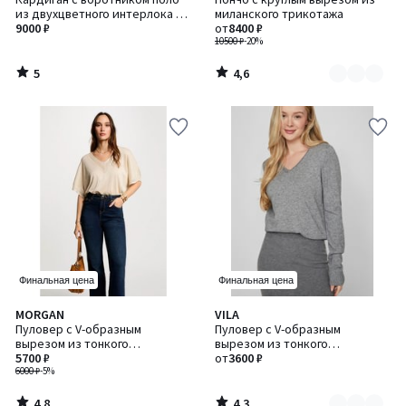
цветов:
5
из двухцветного интерлока на
миланского трикотажа
3
основе хлопка и шерсти
9000 ₽
от
8400 ₽
10500 ₽
-20%
5
4,6
/
/
5
5
Финальная цена
Финальная цена
4,8
4,3
MORGAN
VILA
Количество
/ 5
/ 5
Пуловер с V-образным
Пуловер с V-образным
цветов:
вырезом из тонкого
вырезом из тонкого
4
трикотажа
5700 ₽
трикотажа
от
3600 ₽
6000 ₽
-5%
4,8
4,3