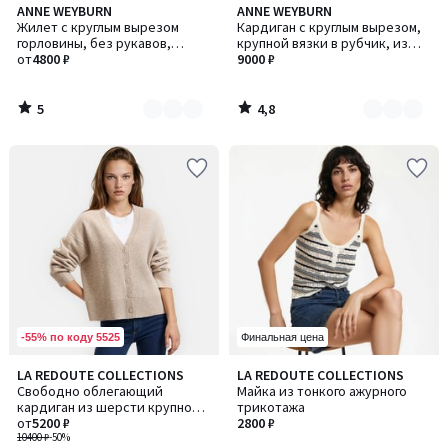
5
4,8
ANNE WEYBURN
ANNE WEYBURN
Количество
Количество
/
/ 5
Жилет с круглым вырезом
Кардиган с круглым вырезом,
цветов:
цветов:
5
горловины, без рукавов,
крупной вязки в рубчик, из
2
2
крупной вязки в рубчик, из
от
4800 ₽
чистого хлопка, на пуговицах
9000 ₽
чистого хлопка
5
4,8
/
/
5
5
-55% по коду 5525
Финальная цена
4,5
4,7
LA REDOUTE COLLECTIONS
LA REDOUTE COLLECTIONS
Количество
/ 5
/ 5
Свободно облегающий
Майка из тонкого ажурного
цветов:
кардиган из шерсти крупной
трикотажа
2
вязки
от
5200 ₽
2800 ₽
10400 ₽
-50%