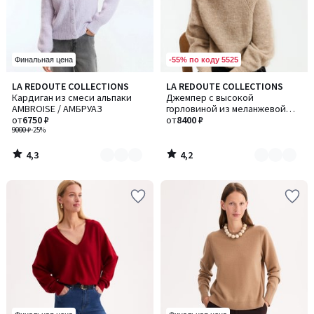
-55% по коду 5525
Финальная цена
4,3
4,2
LA REDOUTE COLLECTIONS
LA REDOUTE COLLECTIONS
Количество
Количество
/ 5
/ 5
Кардиган из смеси альпаки
Джемпер с высокой
цветов:
цветов:
AMBROISE / АМБРУАЗ
горловиной из меланжевой
5
5
от
6750 ₽
шерсти альпаки, ARISTIDE /
от
8400 ₽
9000 ₽
-25%
АРИСТИД
4,3
4,2
/
/
5
5