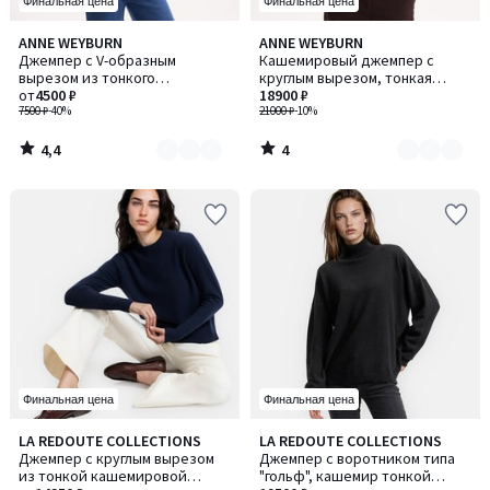
Финальная цена
Финальная цена
4,4
4
ANNE WEYBURN
ANNE WEYBURN
Количество
Количество
/ 5
/
Джемпер с V-образным
Кашемировый джемпер с
цветов:
цветов:
5
вырезом из тонкого
круглым вырезом, тонкая
4
3
трикотажа, из смесовой
от
4500 ₽
вязка
18900 ₽
шерсти
7500 ₽
-40%
21000 ₽
-10%
4,4
4
/
/
5
5
Финальная цена
Финальная цена
4,2
3,7
LA REDOUTE COLLECTIONS
LA REDOUTE COLLECTIONS
Количество
Количество
/ 5
/ 5
Джемпер с круглым вырезом
Джемпер с воротником типа
цветов:
цветов:
из тонкой кашемировой
"гольф", кашемир тонкой
2
3