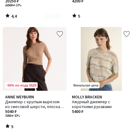
20250 ₽
4200 ₽
22500 ₽
-10%
4,4
5
/
/
5
5
-55% по коду 5525
Финальная цена
5
ANNE WEYBURN
MOLLY BRACKEN
/
Джемпер с круглым вырезом
Ажурный джемпер с
5
из смесовой шерсти, плоская
короткими рукавами
резинка
5040 ₽
5400 ₽
7200 ₽
-30%
5
/
5