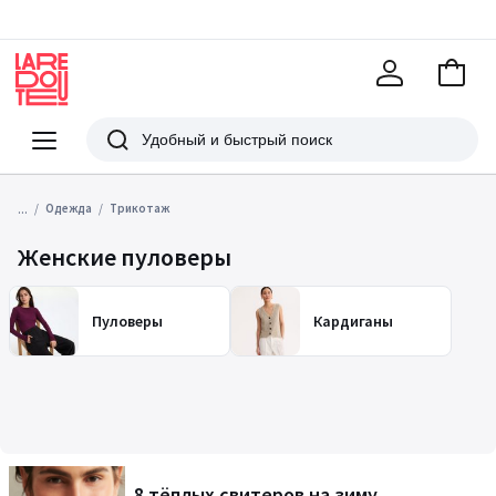
В
корзи
La
Redoute
Меню
Поиск
...
Одежда
Трикотаж
Женские пуловеры
Пуловеры
Кардиганы
8 тёплых свитеров на зиму,