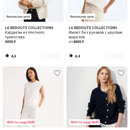
Финальная цена
Финальная цена
4,6
4,4
LA REDOUTE COLLECTIONS
LA REDOUTE COLLECTIONS
Количество
Количество
/ 5
/ 5
Кардиган из плотного
Жилет без рукавов с круглым
цветов:
цветов:
трикотажа
вырезом
2
2
6000 ₽
от
4800 ₽
4,6
4,4
/
/
5
5
-55% по коду 5525
-55% по коду 5525