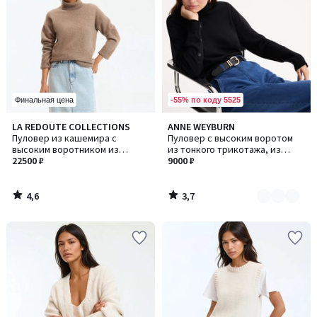
-55% по коду 5525
Финальная цена
4,6
3,7
LA REDOUTE COLLECTIONS
ANNE WEYBURN
Количество
/ 5
/ 5
Пуловер из кашемира с
Пуловер с высоким воротом
цветов:
высоким воротником из
из тонкого трикотажа, из
2
трикотажа крупной вязки
22500 ₽
смесовой шерсти
9000 ₽
4,6
3,7
/
/
5
5