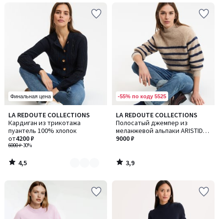
-55% по коду 5525
Финальная цена
4,5
3,9
LA REDOUTE COLLECTIONS
LA REDOUTE COLLECTIONS
Количество
/ 5
/ 5
Кардиган из трикотажа
Полосатый джемпер из
цветов:
пуантель 100% хлопок
меланжевой альпаки ARISTIDE /
2
от
4200 ₽
АРИСТИД
9000 ₽
6000 ₽
-30%
4,5
3,9
/
/
5
5