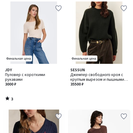
Финальная цена
Финальная цена
3
JDY
SESSUN
/
Пуловер с короткими
Джемпер свободного кроя с
5
рукавами
круглым вырезом и пышными
3000 ₽
рукавами, KANSO / КАНСО
35500 ₽
3
/
5