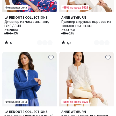
-55% по коду 5525
Финальная цена
4
4,3
LA REDOUTE COLLECTIONS
ANNE WEYBURN
Количество
Количество
/
/ 5
Джемпер из микса альпаки,
Пуловер с круглым вырезом из
цветов:
цветов:
5
LYNE / ЛИН
тонкого трикотажа
3
4
от
8900 ₽
от
3375 ₽
17800 ₽
-50%
4500 ₽
-25%
4
4,3
/
/
5
5
-55% по коду 5525
Финальная цена
4
4,8
LA REDOUTE COLLECTIONS
ANNE WEYBURN
Количество
/
/ 5
Кардиган из пряжи с альпакой
Кардиган с круглым вырезом