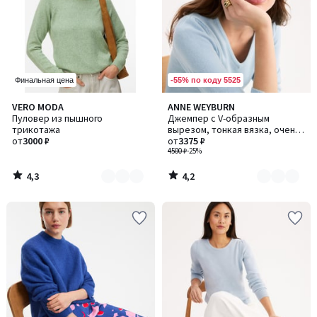
-55% по коду 5525
Финальная цена
4,3
4,2
VERO MODA
ANNE WEYBURN
Количество
Количество
/ 5
/ 5
Пуловер из пышного
Джемпер с V-образным
цветов:
цветов:
трикотажа
вырезом, тонкая вязка, очень
2
4
от
3000 ₽
мягкий на ощупь
от
3375 ₽
4500 ₽
-25%
4,3
4,2
/
/
5
5