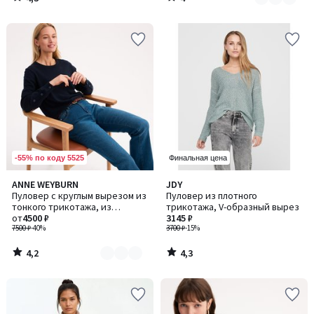
/
/
5
5
-55% по коду 5525
Финальная цена
4,2
4,3
ANNE WEYBURN
JDY
Количество
/ 5
/ 5
Пуловер с круглым вырезом из
Пуловер из плотного
цветов:
тонкого трикотажа, из
трикотажа, V-образный вырез
2
смесовой шерсти
от
4500 ₽
3145 ₽
7500 ₽
-40%
3700 ₽
-15%
4,2
4,3
/
/
5
5