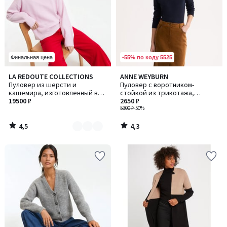
-55% по коду 5525
Финальная цена
4,5
4,3
LA REDOUTE COLLECTIONS
ANNE WEYBURN
Количество
/ 5
/ 5
Пуловер из шерсти и
Пуловер с воротником-
цветов:
кашемира, изготовленный во
стойкой из трикотажа,
5
Франции
19500 ₽
напоминающего на ощупь
2650 ₽
кашемир
5300 ₽
-50%
4,5
4,3
/
/
5
5