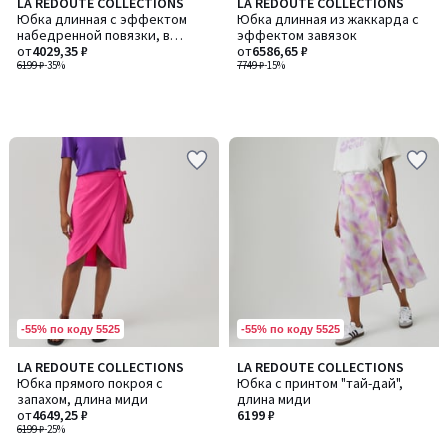
LA REDOUTE COLLECTIONS
LA REDOUTE COLLECTIONS
Юбка длинная с эффектом
Юбка длинная из жаккарда с
набедренной повязки, в
эффектом завязок
клетку
от
4029,35 ₽
от
6586,65 ₽
6199 ₽
-35%
7749 ₽
-15%
-55% по коду 5525
-55% по коду 5525
LA REDOUTE COLLECTIONS
LA REDOUTE COLLECTIONS
Юбка прямого покроя с
Юбка с принтом "тай-дай",
запахом, длина миди
длина миди
от
4649,25 ₽
6199 ₽
6199 ₽
-25%