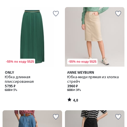
5
5
-55% по коду 5525
-55% по коду 5525
4,8
ONLY
ANNE WEYBURN
/ 5
Юбка длинная
Юбка-миди прямая из хлопка
плиссированная
стрейч
5795 ₽
3960 ₽
6100 ₽
-5%
6000 ₽
-34%
4,8
/
5