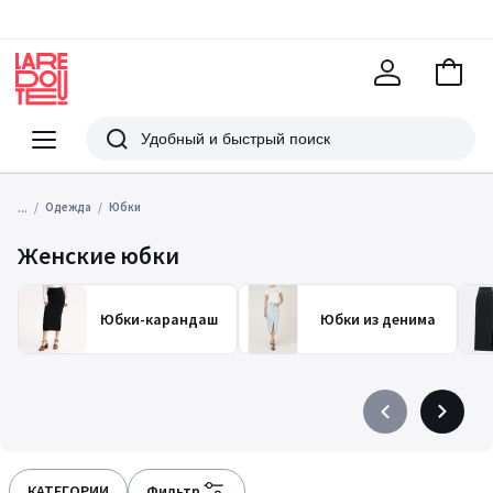
В
корзи
La
Redoute
Меню
Поиск
...
Одежда
Юбки
Женские юбки
Юбки-карандаш
Юбки из денима
Précédent
Suivant
-
-
défiler
défiler
à
à
КАТЕГОРИИ
Фильтр