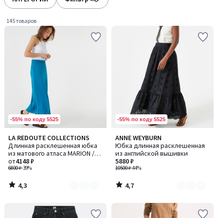
gauche
droite
145 товаров
-55% по коду 5525
-55% по коду 5525
4,3
4,7
LA REDOUTE COLLECTIONS
ANNE WEYBURN
Количество
Количество
/ 5
/ 5
Длинная расклешенная юбка
Юбка длинная расклешенная
цветов:
цветов:
из матового атласа MARION /
из английской вышивки
4
2
МАРИОН
от
4148 ₽
5880 ₽
6800 ₽
-39%
10500 ₽
-44%
4,3
4,7
/
/
5
5