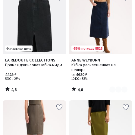
-55% по коду 5525
Финальная цена
4,8
4,6
LA REDOUTE COLLECTIONS
ANNE WEYBURN
Количество
/ 5
/ 5
Прямая джинсовая юбка-миди
Юбка расклешенная из
цветов:
велюра
3
4425 ₽
от
4680 ₽
5900 ₽
-25%
10400 ₽
-55%
4,8
4,6
/
/
5
5