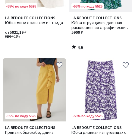
-55% по коду 5525
-55% по коду 5525
4,6
LA REDOUTE COLLECTIONS
LA REDOUTE COLLECTIONS
/ 5
Юбка-мини с запахом из твида
Юбка струящаяся длинная
расклешенная с графическим
от
5021,19 ₽
принтом
5900 ₽
6199 ₽
-19%
4,6
/
5
-55% по коду 5525
-55% по коду 5525
LA REDOUTE COLLECTIONS
LA REDOUTE COLLECTIONS
Прямая юбка-жабо, длина
Юбка длинная на пуговицах с