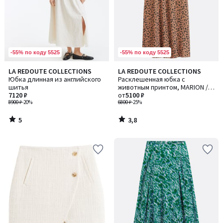
-55% по коду 5525
-55% по коду 5525
5
3,8
LA REDOUTE COLLECTIONS
LA REDOUTE COLLECTIONS
/
/ 5
Юбка длинная из английского
Расклешенная юбка с
5
шитья
животным принтом, MARION /
7120 ₽
МАРИОН
от
5100 ₽
8900 ₽
-20%
6800 ₽
-25%
5
3,8
/
/
5
5