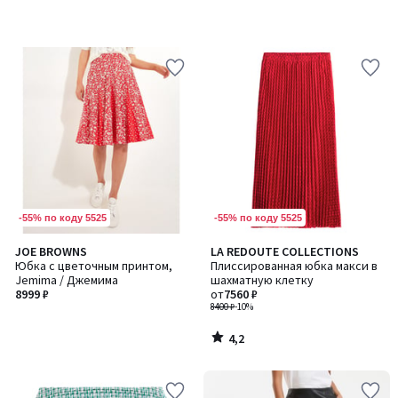
-55% по коду 5525
-55% по коду 5525
4,2
JOE BROWNS
LA REDOUTE COLLECTIONS
/ 5
Юбка с цветочным принтом,
Плиссированная юбка макси в
Jemima / Джемима
шахматную клетку
8999 ₽
от
7560 ₽
8400 ₽
-10%
4,2
/
5