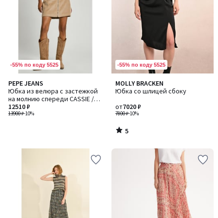
-55% по коду 5525
-55% по коду 5525
5
PEPE JEANS
MOLLY BRACKEN
/
Юбка из велюра с застежкой
Юбка со шлицей сбоку
5
на молнию спереди CASSIE /
КЭССИ
12510 ₽
от
7020 ₽
13900 ₽
-10%
7800 ₽
-10%
5
/
5