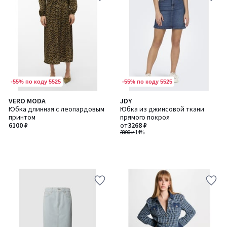
-55% по коду 5525
-55% по коду 5525
VERO MODA
JDY
Юбка длинная с леопардовым
Юбка из джинсовой ткани
принтом
прямого покроя
6100 ₽
от
3268 ₽
3800 ₽
-14%