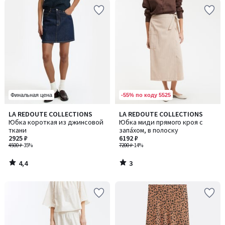
-55% по коду 5525
Финальная цена
4,4
3
LA REDOUTE COLLECTIONS
LA REDOUTE COLLECTIONS
/ 5
/
Юбка короткая из джинсовой
Юбка миди прямого кроя с
5
ткани
запа́хом, в полоску
2925 ₽
6192 ₽
4500 ₽
-35%
7200 ₽
-14%
4,4
3
/
/
5
5