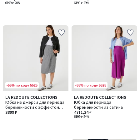
6199 ₽
-20%
6199 ₽
-29%
-55% по коду 5525
-55% по коду 5525
LA REDOUTE COLLECTIONS
LA REDOUTE COLLECTIONS
Юбка из джерси для периода
Юбка для периода
беременности с эффектом
беременности из сатина
запаха
3899 ₽
4711,24 ₽
6199 ₽
-24%