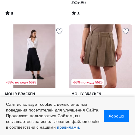
5900 ₽
-35%
5
5
/
/
5
5
-55% по коду 5525
-55% по коду 5525
MOLLY BRACKEN
MOLLY BRACKEN
Юбка средней длины
Шорты велюровые
трикотажная, плиссированная
плиссированные
Сайт использует cookie с целью анализа
8400 ₽
8400 ₽
поведения посетителей для улучшения Сайта.
Продолжая пользоваться Сайтом, вы
Хорошо
соглашаетесь на использование файлов cookie
в соответствии с нашими
правилами.