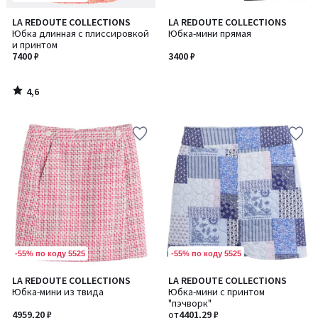
4,6
LA REDOUTE COLLECTIONS
LA REDOUTE COLLECTIONS
/ 5
Юбка длинная с плиссировкой
Юбка-мини прямая
и принтом
7400 ₽
3400 ₽
4,6
/
5
-55% по коду 5525
-55% по коду 5525
LA REDOUTE COLLECTIONS
LA REDOUTE COLLECTIONS
Юбка-мини из твида
Юбка-мини с принтом
"пэчворк"
4959,20 ₽
от
4401,29 ₽