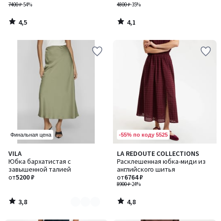
7400 ₽
-54%
4800 ₽
-35%
4,5
4,1
/
/
5
5
-55% по коду 5525
Финальная цена
3,8
4,8
VILA
LA REDOUTE COLLECTIONS
Количество
/ 5
/ 5
Юбка бархатистая с
Расклешенная юбка-миди из
цветов:
завышенной талией
английского шитья
2
от
5200 ₽
от
6764 ₽
8900 ₽
-24%
3,8
4,8
/
/
5
5