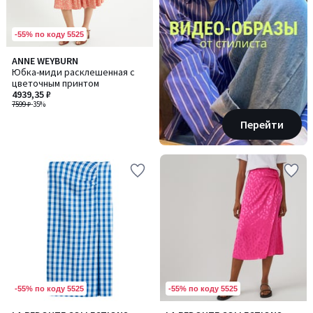
-55% по коду 5525
ANNE WEYBURN
Юбка-миди расклешенная с
цветочным принтом
4939,35 ₽
7599 ₽
-35%
Перейти
-55% по коду 5525
-55% по коду 5525