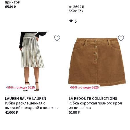
5
принтом
6549 ₽
от
3692 ₽
5200 ₽
-29%
5
/
5
-55% по коду 5525
-55% по коду 5525
LAUREN RALPH LAUREN
LA REDOUTE COLLECTIONS
Юбка расклешенная с
Юбка короткая прямого кроя
высокой посадкой в полоску,
из вельвета
AYZOLLE
41000 ₽
5100 ₽