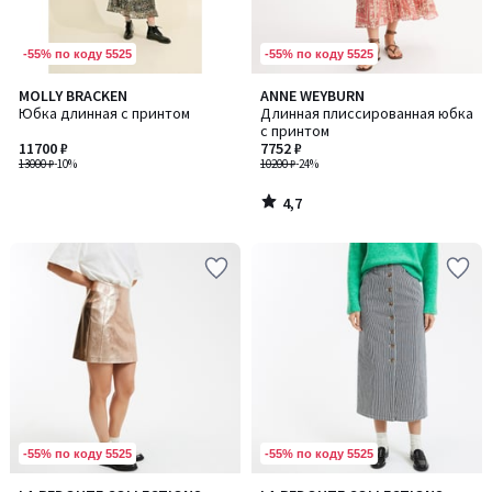
-55% по коду 5525
-55% по коду 5525
4,7
MOLLY BRACKEN
ANNE WEYBURN
/ 5
Юбка длинная с принтом
Длинная плиссированная юбка
с принтом
11700 ₽
7752 ₽
13000 ₽
-10%
10200 ₽
-24%
4,7
/
5
-55% по коду 5525
-55% по коду 5525