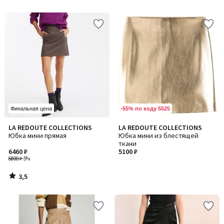
-55% по коду 5525
Финальная цена
3,5
LA REDOUTE COLLECTIONS
LA REDOUTE COLLECTIONS
/ 5
Юбка мини прямая
Юбка мини из блестящей
ткани
6460 ₽
5100 ₽
6800 ₽
-5%
3,5
/
5