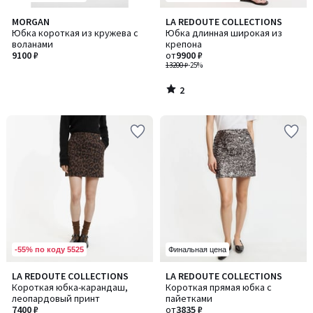
2
MORGAN
LA REDOUTE COLLECTIONS
/
Юбка короткая из кружева с
Юбка длинная широкая из
5
воланами
крепона
9100 ₽
от
9900 ₽
13200 ₽
-25%
2
/
5
-55% по коду 5525
Финальная цена
5
5
LA REDOUTE COLLECTIONS
LA REDOUTE COLLECTIONS
/
/
Короткая юбка-карандаш,
Короткая прямая юбка с
5
5
леопардовый принт
пайетками
7400 ₽
от
3835 ₽