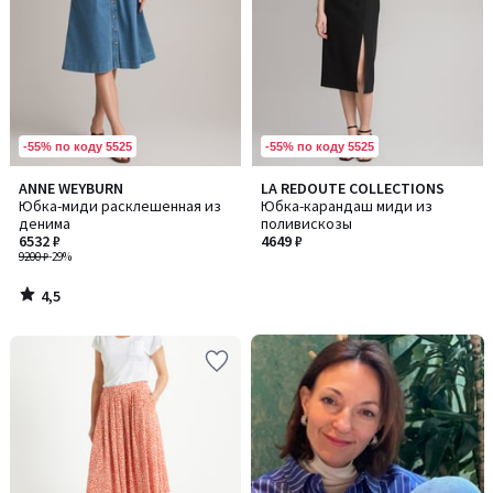
-55% по коду 5525
-55% по коду 5525
4,5
ANNE WEYBURN
LA REDOUTE COLLECTIONS
/ 5
Юбка-миди расклешенная из
Юбка-карандаш миди из
денима
поливискозы
6532 ₽
4649 ₽
9200 ₽
-29%
4,5
/
5
-