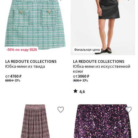
-55% по коду 5525
Финальная цена
4,6
LA REDOUTE COLLECTIONS
LA REDOUTE COLLECTIONS
/ 5
Юбка-мини из твида
Юбка-мини из искусственной
кожи
от
4760 ₽
от
3060 ₽
6800 ₽
-30%
3600 ₽
-30%
4,6
/
5