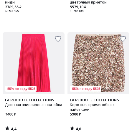
миди
цветочным принтом
2789,55 ₽
5579,10 ₽
6199 ₽
-55%
6199 ₽
-10%
-55% по коду 5525
-55% по коду 5525
4,4
4,6
LA REDOUTE COLLECTIONS
LA REDOUTE COLLECTIONS
/ 5
/ 5
Длинная плиссированная юбка
Короткая прямая юбка с
пайетками
7400 ₽
5900 ₽
4,4
4,6
/
/