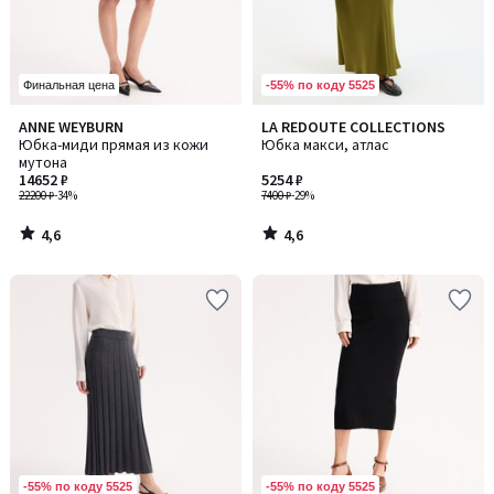
-55% по коду 5525
Финальная цена
4,6
4,6
ANNE WEYBURN
LA REDOUTE COLLECTIONS
/ 5
/ 5
Юбка-миди прямая из кожи
Юбка макси, атлас
мутона
14652 ₽
5254 ₽
22200 ₽
-34%
7400 ₽
-29%
4,6
4,6
/
/
5
5
-55% по коду 5525
-55% по коду 5525