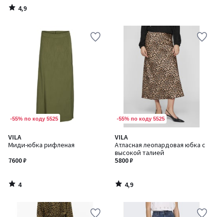
4,9
/
5
-55% по коду 5525
-55% по коду 5525
4
4,9
VILA
VILA
/
/ 5
Миди-юбка рифленая
Атласная леопардовая юбка с
5
высокой талией
7600 ₽
5800 ₽
4
4,9
/
/
5
5