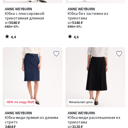
4,4
4,6
ANNE WEYBURN
ANNE WEYBURN
/ 5
/ 5
Юбка с плиссировкой
Юбка без застежки из
трикотажная длинная
трикотажа
от
5040 ₽
от
5340 ₽
8400 ₽
-40%
8900 ₽
-40%
4,4
4,6
/
/
5
5
-55% по коду 5525
Финальная цена
4,5
4,1
ANNE WEYBURN
ANNE WEYBURN
/ 5
/ 5
Юбка-миди прямая из денима
Юбка-миди расклешенная из
стретч
трикотажа
3404 ₽
от
3120 ₽