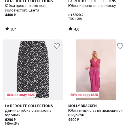
3,7
4,6
LA REDOUTE COLLECTIONS
LA REDOUTE COLLECTIONS
/ 5
/ 5
Юбка прямая короткая,
Юбка-карандаш в полоску
золотистого цвета
4400 ₽
от
5920 ₽
7400 ₽
-20%
3,7
4,6
/
/
5
5
-55% по коду 5525
-55% по коду 5525
4,9
LA REDOUTE COLLECTIONS
MOLLY BRACKEN
/ 5
Длинная юбка с запахом в
Юбка миди с затягивающимся
горошек
шнурком
6290 ₽
9900 ₽
7400 ₽
-15%