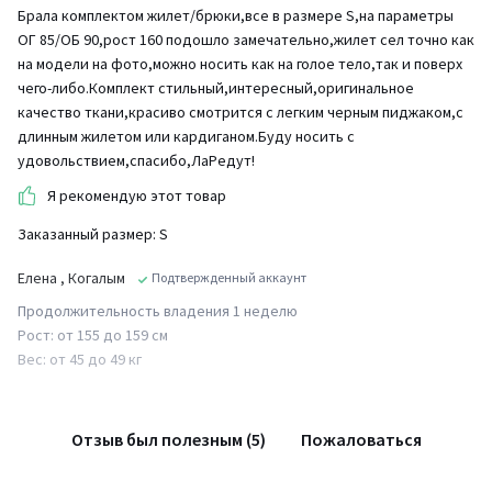
Брала комплектом жилет/брюки,все в размере S,на параметры
ОГ 85/ОБ 90,рост 160 подошло замечательно,жилет сел точно как
на модели на фото,можно носить как на голое тело,так и поверх
чего-либо.Комплект стильный,интересный,оригинальное
качество ткани,красиво смотрится с легким черным пиджаком,с
длинным жилетом или кардиганом.Буду носить с
удовольствием,спасибо,ЛаРедут!
Я рекомендую этот товар
Заказанный размер: S
Елена
, Когалым
Подтвержденный аккаунт
Продолжительность владения 1 неделю
Рост: от 155 до 159 см
Вес: от 45 до 49 кг
Отзыв был полезным (5)
Пожаловаться