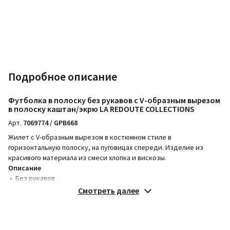
Подробное описание
Футболка в полоску без рукавов с V-образным вырезом
в полоску каштан/экрю LA REDOUTE COLLECTIONS
Арт.
7069774 / GPB668
Жилет с V-образным вырезом в костюмном стиле в
горизонтальную полоску, на пуговицах спереди. Изделие из
красивого материала из смеси хлопка и вискозы.
Описание
• Без рукавов
• V-образный вырез
Смотреть далее
• В полоску
• Контрастные пуговицы
Состав и уход