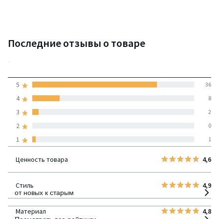
Последние отзывы о товаре
4,7
5
36
(47 отзывов)
средняя оценка
4
8
покупателей по всем
3
2
странам
2
0
1
1
100% проверенные отзывы,
Инициативы LaRedoute
Ценность товара
4,6
детализация
Стиль
4,9
от новых к старым
Материал
4,8