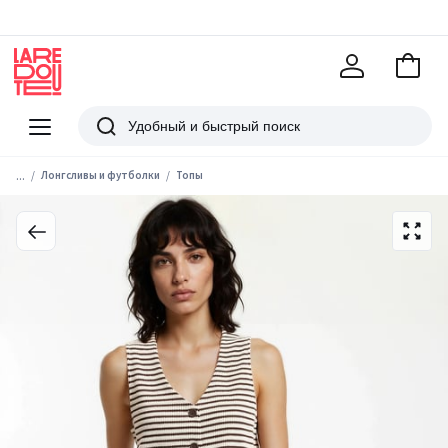
В
корзи
La
Redoute
Меню
Поиск
...
Лонгсливы и футболки
Топы