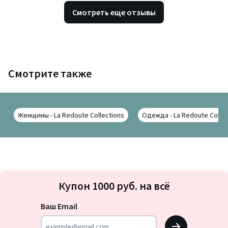
Смотреть еще отзывы
Смотрите также
Женщины - La Redoute Collections
Одежда - La Redoute Collec
Подписка
Купон 1000 руб. на всё
на
новости
Ваш Email
OK