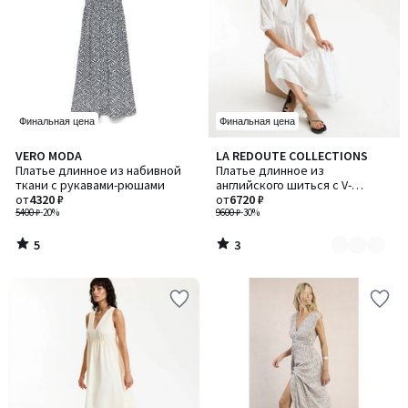
Финальная цена
Финальная цена
5
3
VERO MODA
LA REDOUTE COLLECTIONS
Количество
/
/
Платье длинное из набивной
Платье длинное из
цветов:
5
5
ткани с рукавами-рюшами
английского шиться с V-
2
от
4320 ₽
образным вырезом
от
6720 ₽
5400 ₽
-20%
9600 ₽
-30%
5
3
/
/
5
5