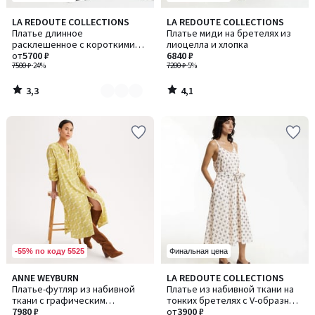
3,3
4,1
LA REDOUTE COLLECTIONS
LA REDOUTE COLLECTIONS
Количество
/ 5
/ 5
Платье длинное
Платье миди на бретелях из
цветов:
расклешенное с короткими
лиоцелла и хлопка
2
рукавами
от
5700 ₽
6840 ₽
7500 ₽
-24%
7200 ₽
-5%
3,3
4,1
/
/
5
5
-55% по коду 5525
Финальная цена
4,8
3,5
ANNE WEYBURN
LA REDOUTE COLLECTIONS
/ 5
/ 5
Платье-футляр из набивной
Платье из набивной ткани на
ткани с графическим
тонких бретелях с V-образным
рисунком, длинное, с длинным
7980 ₽
вырезом
от
3900 ₽