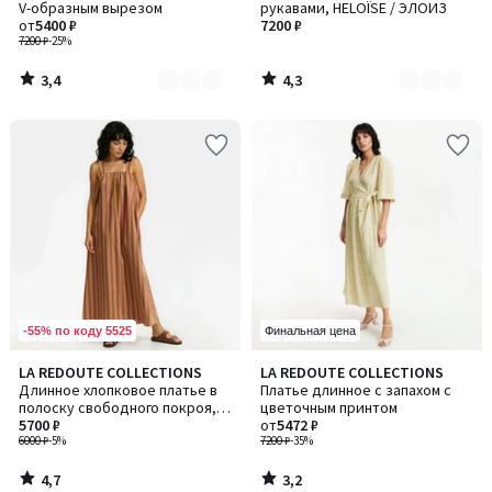
V-образным вырезом
рукавами, HELOÏSE / ЭЛОИЗ
2
3
от
5400 ₽
7200 ₽
7200 ₽
-25%
3,4
4,3
/
/
5
5
-55% по коду 5525
Финальная цена
4,7
3,2
LA REDOUTE COLLECTIONS
LA REDOUTE COLLECTIONS
/ 5
/ 5
Длинное хлопковое платье в
Платье длинное с запахом с
полоску свободного покроя,
цветочным принтом
на бретелях
5700 ₽
от
5472 ₽
6000 ₽
-5%
7200 ₽
-35%
4,7
3,2
/
/