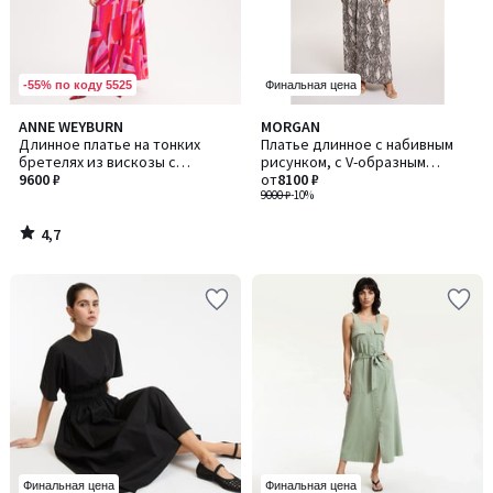
-55% по коду 5525
Финальная цена
4,7
ANNE WEYBURN
MORGAN
/ 5
Длинное платье на тонких
Платье длинное с набивным
бретелях из вискозы с
рисунком, с V-образным
набивным рисунком
9600 ₽
вырезом
от
8100 ₽
9000 ₽
-10%
4,7
/
5
Финальная цена
Финальная цена