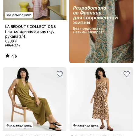
Финальная цена
4,6
LA REDOUTE COLLECTIONS
/ 5
Платье длинное в клетку,
рукава 3/4
6300 ₽
8400 ₽
-25%
4,6
/
5
Финальная цена
Финальная цена