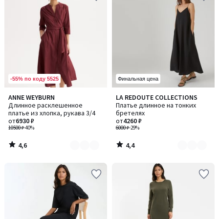
-55% по коду 5525
Финальная цена
4,6
4,4
ANNE WEYBURN
LA REDOUTE COLLECTIONS
Количество
Количество
/ 5
/ 5
Длинное расклешенное
Платье длинное на тонких
цветов:
цветов:
платье из хлопка, рукава 3/4
бретелях
2
2
от
6930 ₽
от
4260 ₽
10500 ₽
-40%
6000 ₽
-29%
4,6
4,4
/
/
5
5