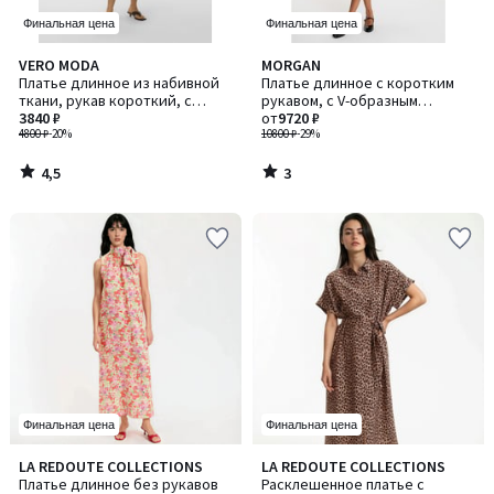
Финальная цена
Финальная цена
4,5
3
VERO MODA
MORGAN
/ 5
/
Платье длинное из набивной
Платье длинное с коротким
5
ткани, рукав короткий, с
рукавом, с V-образным
поясом
3840 ₽
вырезом
от
9720 ₽
4800 ₽
-20%
10800 ₽
-29%
4,5
3
/
/
5
5
Финальная цена
Финальная цена
5
3,7
LA REDOUTE COLLECTIONS
LA REDOUTE COLLECTIONS
/
/ 5
Платье длинное без рукавов
Расклешенное платье с