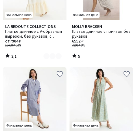
Финальная цена
Финальная цена
3,1
5
LA REDOUTE COLLECTIONS
MOLLY BRACKEN
Количество
/ 5
/
Платье длинное с V-образным
Платье длинное с принтом без
цветов:
5
вырезом, без рукавов, с
рукавов
2
оборкой
от
7904 ₽
6552 ₽
10400 ₽
-24%
7200 ₽
-9%
3,1
5
/
/
5
5
Финальная цена
Финальная цена