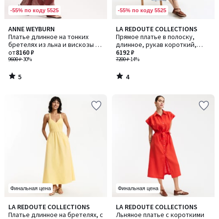
-55% по коду 5525
-55% по коду 5525
5
4
ANNE WEYBURN
LA REDOUTE COLLECTIONS
/
/
Платье длинное на тонких
Прямое платье в полоску,
5
5
бретелях из льна и вискозы с
длинное, рукав короткий,
набивным рисунком
от
8160 ₽
HELOÏSE / ЭЛОИЗ
6192 ₽
9600 ₽
-30%
7200 ₽
-14%
5
4
/
/
5
5
Финальная цена
Финальная цена
3,4
4,3
LA REDOUTE COLLECTIONS
LA REDOUTE COLLECTIONS
Количество
Количество
/ 5
/ 5
Платье длинное на бретелях, с
Льняное платье с короткими
цветов:
цветов: