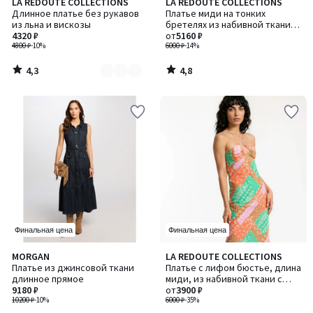
4,3
4,8
LA REDOUTE COLLECTIONS
LA REDOUTE COLLECTIONS
Количество
/ 5
/ 5
Длинное платье без рукавов
Платье миди на тонких
цветов:
из льна и вискозы
бретелях из набивной ткани с
2
4320 ₽
цветочным ресунком
от
5160 ₽
4800 ₽
-10%
6000 ₽
-14%
4,3
4,8
/
/
5
5
Финальная цена
Финальная цена
4,7
MORGAN
LA REDOUTE COLLECTIONS
Количество
/ 5
Платье из джинсовой ткани
Платье с лифом бюстье, длина
цветов:
длинное прямое
миди, из набивной ткани с
2
9180 ₽
рисунком пейсли
от
3900 ₽
10200 ₽
-10%
6000 ₽
-35%