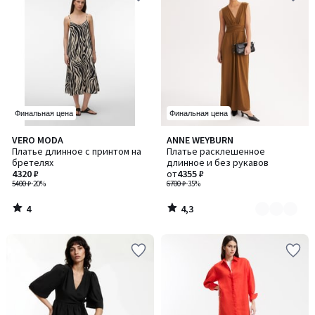
Финальная цена
Финальная цена
4
4,3
VERO MODA
ANNE WEYBURN
Количество
/
/ 5
Платье длинное с принтом на
Платье расклешенное
цветов:
5
бретелях
длинное и без рукавов
2
4320 ₽
от
4355 ₽
5400 ₽
-20%
6700 ₽
-35%
4
4,3
/
/
5
5