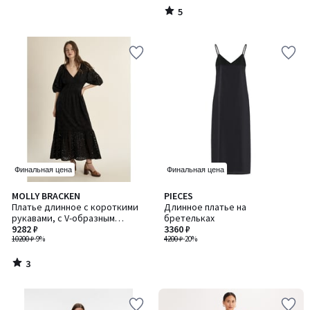
5
/
5
Финальная цена
Финальная цена
3
MOLLY BRACKEN
PIECES
/
Платье длинное с короткими
Длинное платье на
5
рукавами, с V-образным
бретельках
вырезом
9282 ₽
3360 ₽
10200 ₽
-9%
4200 ₽
-20%
3
/
5