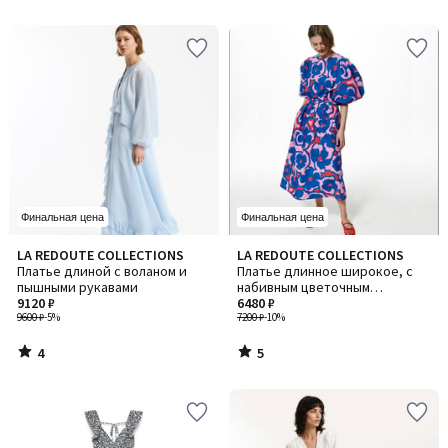
5
5
Финальная цена
Финальная цена
4
5
LA REDOUTE COLLECTIONS
LA REDOUTE COLLECTIONS
/
/
Платье длиной с воланом и
Платье длинное широкое, с
5
5
пышными рукавами
набивным цветочным
9120 ₽
рисунком, рукав короткий
6480 ₽
9600 ₽
-5%
7200 ₽
-10%
4
5
/
/
5
5