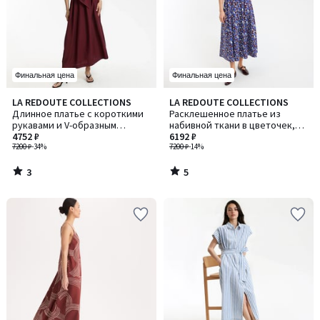
Финальная цена
Финальная цена
3
5
LA REDOUTE COLLECTIONS
LA REDOUTE COLLECTIONS
/
/
Длинное платье с короткими
Расклешенное платье из
5
5
рукавами и V-образным
набивной ткани в цветочек,
вырезом, на поясе
4752 ₽
длинное, рукав короткий
6192 ₽
7200 ₽
-34%
7200 ₽
-14%
3
5
/
/
5
5