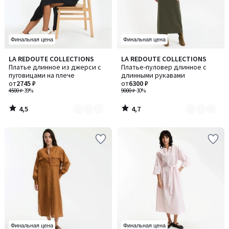
Финальная цена
Финальная цена
4,5
4,7
LA REDOUTE COLLECTIONS
LA REDOUTE COLLECTIONS
Количество
Количество
/ 5
/ 5
Платье длинное из джерси с
Платье-пуловер длинное с
цветов:
цветов:
пуговицами на плече
длинными рукавами
2
2
от
2745 ₽
от
6300 ₽
4500 ₽
-39%
9000 ₽
-30%
4,5
4,7
/
/
5
5
Финальная цена
Финальная цена