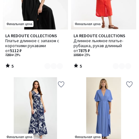
Финальная цена
Финальная цена
5
5
LA REDOUTE COLLECTIONS
LA REDOUTE COLLECTIONS
Количество
Количество
/
/
Платье длинное с запахом с
Длинное льняное платье-
цветов:
цветов:
5
5
короткими рукавами
рубашка, рукав длинный
2
2
от
5112 ₽
от
7875 ₽
7200 ₽
-29%
10500 ₽
-25%
5
5
/
/
5
5
Финальная цена
Финальная цена