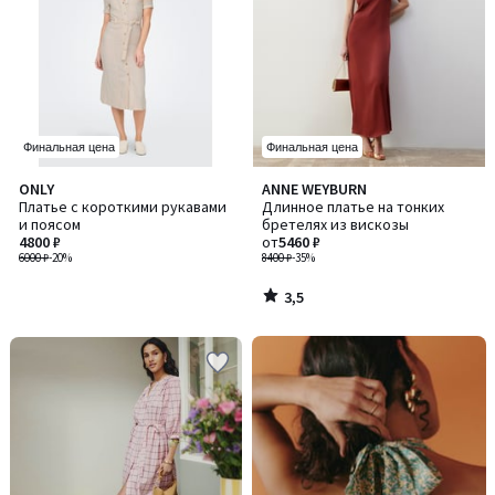
Финальная цена
Финальная цена
3,5
ONLY
ANNE WEYBURN
/ 5
Платье с короткими рукавами
Длинное платье на тонких
и поясом
бретелях из вискозы
4800 ₽
от
5460 ₽
6000 ₽
-20%
8400 ₽
-35%
3,5
/
5