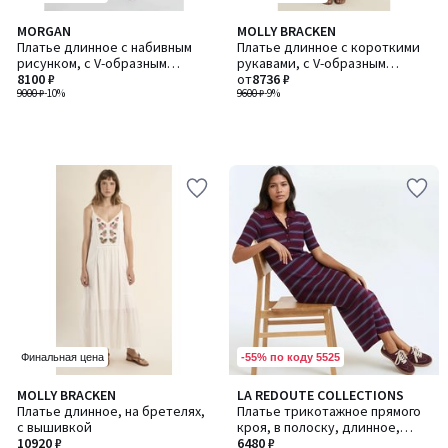
MORGAN
MOLLY BRACKEN
Платье длинное с набивным
Платье длинное с короткими
рисунком, с V-образным
рукавами, с V-образным
вырезом
8100 ₽
вырезом
от
8736 ₽
9000 ₽
-10%
9600 ₽
-9%
-55% по коду 5525
Финальная цена
MOLLY BRACKEN
LA REDOUTE COLLECTIONS
Платье длинное, на бретелях,
Платье трикотажное прямого
с вышивкой
кроя, в полоску, длинное,
10920 ₽
рукав короткий
6480 ₽