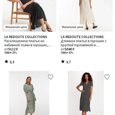
Финальная цена
Финальная цена
2,3
3,7
LA REDOUTE COLLECTIONS
LA REDOUTE COLLECTIONS
/ 5
/ 5
Расклешенное платье из
Длинное платье в горошек с
набивной ткани в горошек,
круглой горловиной и
длинное, рукав короткий
от
5112 ₽
короткими рукавами
от
5040 ₽
7200 ₽
-29%
7200 ₽
-30%
2,3
3,7
/
/
5
5