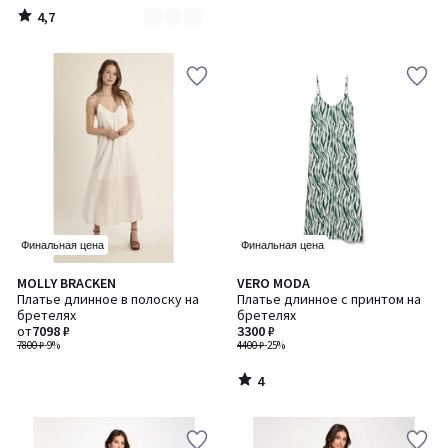
4,7
/
5
Финальная цена
Финальная цена
4
MOLLY BRACKEN
VERO MODA
/
Платье длинное в полоску на
Платье длинное с принтом на
5
бретелях
бретелях
от
7098 ₽
3300 ₽
7800 ₽
-9%
4400 ₽
-25%
4
/
5