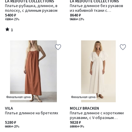
1
LA REDOUTE COLLECTIONS
LA REDOUTE COLLECTIONS
/
Платье-рубашка, длинное, в
Платье длинное без рукавов
5
полоску, с длинным рукавом
из набивной ткани с
5400 ₽
цветочным рисунком
8640 ₽
7200 ₽
-25%
9600 ₽
-10%
1
/
5
Финальная цена
Финальная цена
5
VILA
MOLLY BRACKEN
/
Платье длинное на бретелях
Платье длинное с короткими
5
рукавами, с V-образным
5280 ₽
вырезом
9828 ₽
6600 ₽
-20%
10800 ₽
-9%