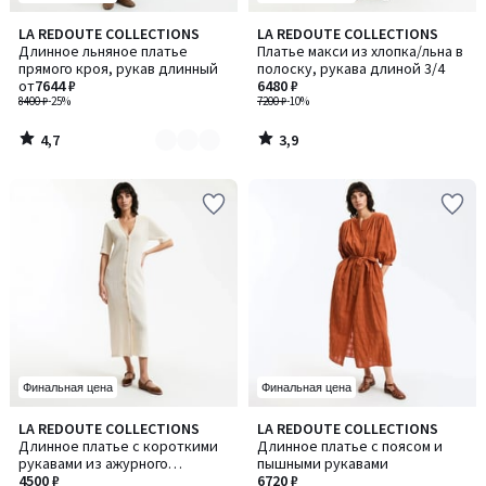
4,7
3,9
LA REDOUTE COLLECTIONS
LA REDOUTE COLLECTIONS
Количество
/ 5
/ 5
Длинное льняное платье
Платье макси из хлопка/льна в
цветов:
прямого кроя, рукав длинный
полоску, рукава длиной 3/4
3
от
7644 ₽
6480 ₽
8400 ₽
-25%
7200 ₽
-10%
4,7
3,9
/
/
5
5
Финальная цена
Финальная цена
5
4
LA REDOUTE COLLECTIONS
LA REDOUTE COLLECTIONS
Количество
/
/
Длинное платье с короткими
Длинное платье с поясом и
цветов:
5
5
рукавами из ажурного
пышными рукавами
2
трикотажа
4500 ₽
6720 ₽