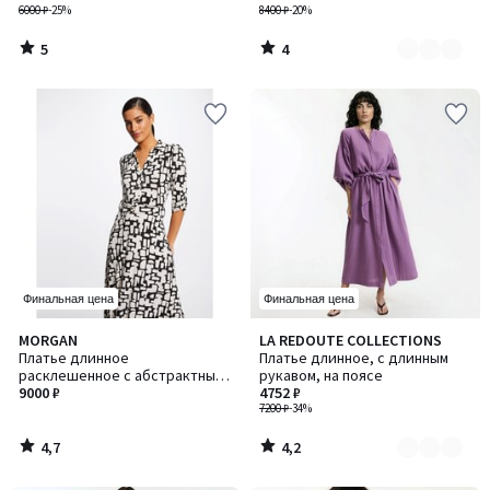
6000 ₽
-25%
8400 ₽
-20%
5
4
/
/
5
5
Финальная цена
Финальная цена
4,7
4,2
MORGAN
LA REDOUTE COLLECTIONS
Количество
/ 5
/ 5
Платье длинное
Платье длинное, с длинным
цветов:
расклешенное с абстрактным
рукавом, на поясе
2
принтом
9000 ₽
4752 ₽
7200 ₽
-34%
4,7
4,2
/
/
5
5