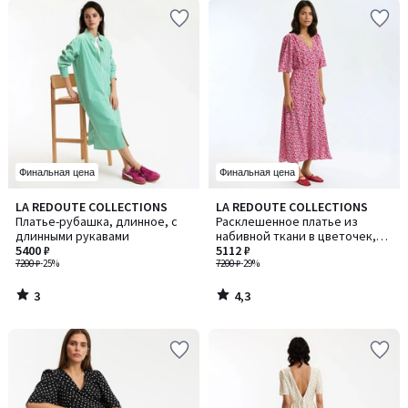
Финальная цена
Финальная цена
3
4,3
LA REDOUTE COLLECTIONS
LA REDOUTE COLLECTIONS
/
/ 5
Платье-рубашка, длинное, с
Расклешенное платье из
5
длинными рукавами
набивной ткани в цветочек,
5400 ₽
длинное, рукав короткий
5112 ₽
7200 ₽
-25%
7200 ₽
-29%
3
4,3
/
/
5
5