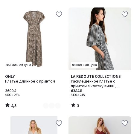
5
5
Финальная цена
Финальная цена
4,5
3
ONLY
LA REDOUTE COLLECTIONS
Количество
/ 5
/
Платье длинное с принтом
Расклешенное платье c
цветов:
5
принтом в клетку виши,
2
3600 ₽
короткие рукава-баллоны
6384 ₽
4800 ₽
-25%
8400 ₽
-24%
4,5
3
/
/
5
5