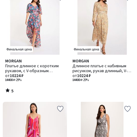
Финальная цена
Финальная цена
5
MORGAN
MORGAN
/
Платье длинное с коротким
Длинное платье с набивным
5
рукавом, с V-образным
рисунком, рукав длинный, V-
вырезом
от
10224 ₽
образный вырез
от
10224 ₽
14400 ₽
-29%
14400 ₽
-29%
5
/
5