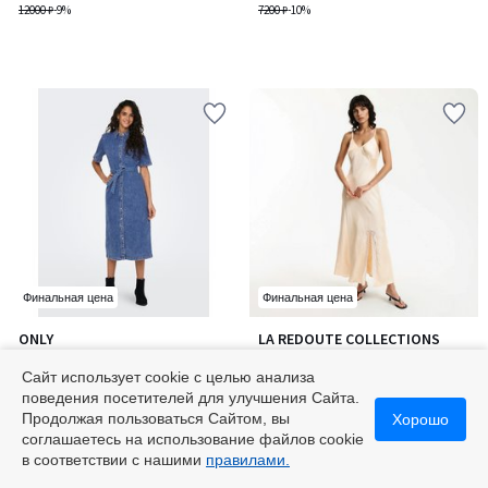
12000 ₽
-9%
7200 ₽
-10%
Финальная цена
Финальная цена
ONLY
LA REDOUTE COLLECTIONS
Джинсовое платье, короткие
Платье длинное атласное на
рукава, с поясом
тонких бретелях
Сайт использует cookie с целью анализа
5760 ₽
6300 ₽
поведения посетителей для улучшения Сайта.
7200 ₽
-20%
8400 ₽
-25%
Продолжая пользоваться Сайтом, вы
Хорошо
соглашаетесь на использование файлов cookie
в соответствии с нашими
правилами.