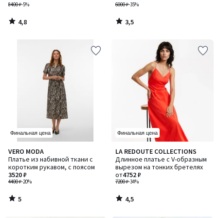
рукавом
8400 ₽
-5%
6000 ₽
-35%
4,8
3,5
/
/
5
5
Финальная цена
Финальная цена
5
4,5
VERO MODA
LA REDOUTE COLLECTIONS
/
/ 5
Платье из набивной ткани с
Длинное платье с V-образным
5
коротким рукавом, с поясом
вырезом на тонких бретелях
3520 ₽
от
4752 ₽
4400 ₽
-20%
7200 ₽
-34%
5
4,5
/
/
5
5