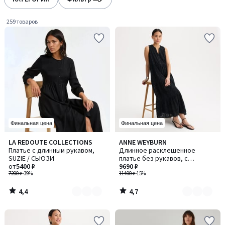
gauche
droite
259 товаров
Финальная цена
Финальная цена
4,4
4,7
LA REDOUTE COLLECTIONS
ANNE WEYBURN
Количество
Количество
/ 5
/ 5
Платье с длинным рукавом,
Длинное расклешенное
цветов:
цветов:
SUZIE / СЬЮЗИ
платье без рукавов, с
2
2
от
5400 ₽
вышивкой
9690 ₽
7200 ₽
-39%
11400 ₽
-15%
4,4
4,7
/
/
5
5