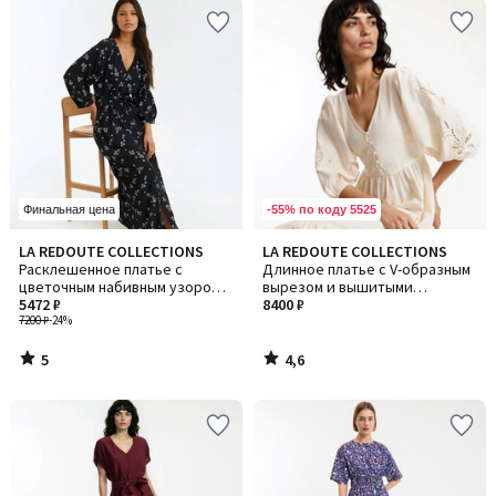
-55% по коду 5525
Финальная цена
5
4,6
LA REDOUTE COLLECTIONS
LA REDOUTE COLLECTIONS
/
/ 5
Расклешенное платье с
Длинное платье с V-образным
5
цветочным набивным узором,
вырезом и вышитыми
длина рукавов 3/4
5472 ₽
рукавами
8400 ₽
7200 ₽
-24%
5
4,6
/
/
5
5