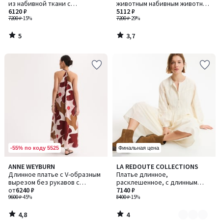
5
из набивной ткани с
животным набивным животным
цветочным рисунком
6120 ₽
узором, длинное, рукав
5112 ₽
7200 ₽
-15%
короткий
7200 ₽
-29%
5
3,7
/
/
5
5
-55% по коду 5525
Финальная цена
4,8
4
ANNE WEYBURN
LA REDOUTE COLLECTIONS
Количество
/ 5
/
Длинное платье с V-образным
Платье длинное,
цветов:
5
вырезом без рукавов с
расклешенное, с длинным
2
принтом
от
6240 ₽
рукавом
7140 ₽
9600 ₽
-45%
8400 ₽
-15%
4,8
4
/
/