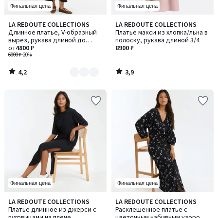
Финальная цена
Финальная цена
4,2
3,9
LA REDOUTE COLLECTIONS
LA REDOUTE COLLECTIONS
Количество
/ 5
/ 5
Длинное платье, V-образный
Платье макси из хлопка/льна в
цветов:
вырез, рукава длиной до
полоску, рукава длиной 3/4
2
локтя
от
4800 ₽
8900 ₽
6000 ₽
-20%
4,2
3,9
/
/
5
5
Финальная цена
Финальная цена
4,5
5
LA REDOUTE COLLECTIONS
LA REDOUTE COLLECTIONS
Количество
/ 5
/
Платье длинное из джерси с
Расклешенное платье с
цветов:
5
пуговицами на плече
цветочным набивным узором,