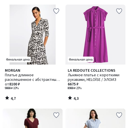
5
5
Финальная цена
Финальная цена
4,7
4,3
MORGAN
LA REDOUTE COLLECTIONS
/ 5
/ 5
Платье длинное
Льняное платье с короткими
расклешенное с абстрактным
рукавами, HELOÏSE / ЭЛОИЗ
принтом
от
8100 ₽
6675 ₽
9000 ₽
-10%
8900 ₽
-25%
4,7
4,3
/
/
5
5