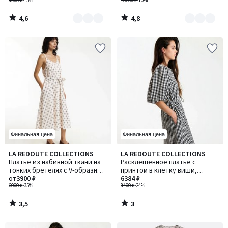
8900 ₽
-15%
10200 ₽
-10%
4,6
4,8
/
/
5
5
Финальная цена
Финальная цена
3,5
3
LA REDOUTE COLLECTIONS
LA REDOUTE COLLECTIONS
/ 5
/
Платье из набивной ткани на
Расклешенное платье c
5
тонких бретелях с V-образным
принтом в клетку виши,
вырезом
от
3900 ₽
короткие рукава-баллоны
6384 ₽
6000 ₽
-35%
8400 ₽
-24%
3,5
3
/
/
5
5