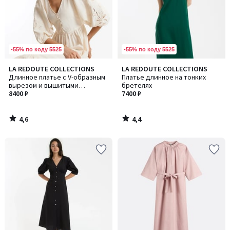
-55% по коду 5525
-55% по коду 5525
4,6
4,4
LA REDOUTE COLLECTIONS
LA REDOUTE COLLECTIONS
/ 5
/ 5
Длинное платье с V-образным
Платье длинное на тонких
вырезом и вышитыми
бретелях
рукавами
8400 ₽
7400 ₽
4,6
4,4
/
/
5
5