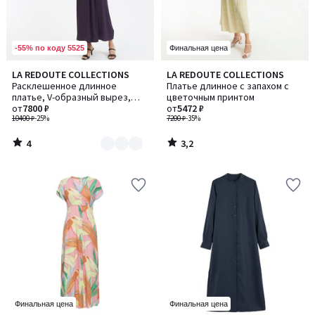
-55% по коду 5525
Финальная цена
4
3,2
LA REDOUTE COLLECTIONS
LA REDOUTE COLLECTIONS
Количество
/
/ 5
Расклешенное длинное
Платье длинное с запахом с
цветов:
5
платье, V-образный вырез,
цветочным принтом
5
рукава длиной до локтя
от
7800 ₽
от
5472 ₽
10400 ₽
-25%
7200 ₽
-35%
4
3,2
/
/
5
5
Финальная цена
Финальная цена