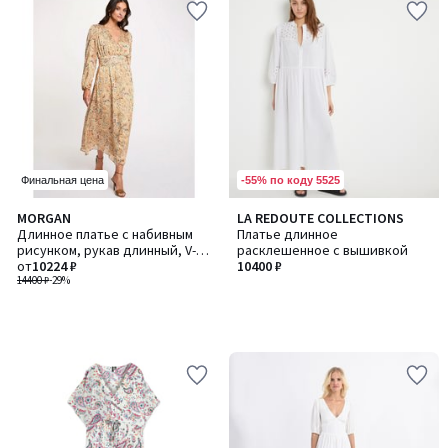
-55% по коду 5525
Финальная цена
MORGAN
LA REDOUTE COLLECTIONS
Длинное платье с набивным
Платье длинное
рисунком, рукав длинный, V-
расклешенное с вышивкой
образный вырез
от
10224 ₽
10400 ₽
14400 ₽
-29%