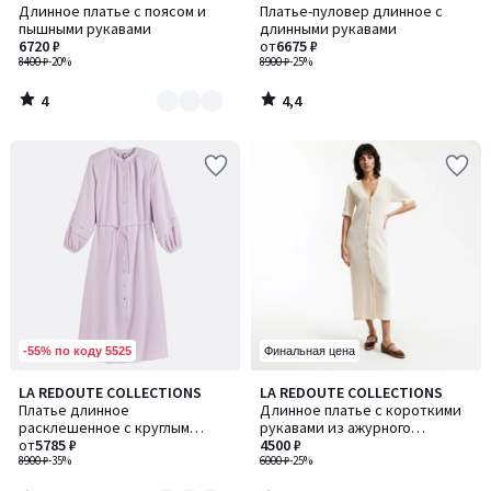
/
/ 5
Длинное платье с поясом и
Платье-пуловер длинное с
цветов:
5
пышными рукавами
длинными рукавами
2
6720 ₽
от
6675 ₽
8400 ₽
-20%
8900 ₽
-25%
4
4,4
/
/
5
5
-55% по коду 5525
Финальная цена
3,9
5
LA REDOUTE COLLECTIONS
LA REDOUTE COLLECTIONS
Количество
/ 5
/
Платье длинное
Длинное платье с короткими
цветов:
5
расклешенное с круглым
рукавами из ажурного
3
вырезом и длинными рукавами
от
5785 ₽
трикотажа
4500 ₽
8900 ₽
-35%
6000 ₽
-25%