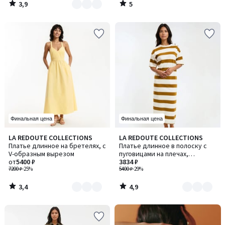
3,9
5
/
/
5
5
Финальная цена
Финальная цена
3,4
4,9
LA REDOUTE COLLECTIONS
LA REDOUTE COLLECTIONS
Количество
Количество
/ 5
/ 5
Платье длинное на бретелях, с
Платье длинное в полоску с
цветов:
цветов:
V-образным вырезом
пуговицами на плечах,
2
2
от
5400 ₽
короткими рукавами
3834 ₽
7200 ₽
-25%
5400 ₽
-29%
3,4
4,9
/
/
5
5