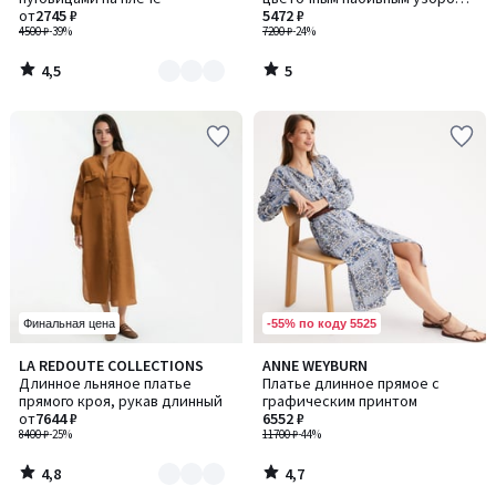
2
от
2745 ₽
длина рукавов 3/4
5472 ₽
4500 ₽
-39%
7200 ₽
-24%
4,5
5
/
/
5
5
-55% по коду 5525
Финальная цена
4,8
4,7
LA REDOUTE COLLECTIONS
ANNE WEYBURN
Количество
/ 5
/ 5
Длинное льняное платье
Платье длинное прямое с
цветов:
прямого кроя, рукав длинный
графическим принтом
3
от
7644 ₽
6552 ₽
8400 ₽
-25%
11700 ₽
-44%
4,8
4,7
/
/