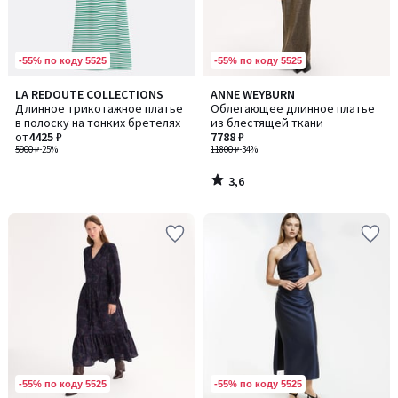
-55% по коду 5525
-55% по коду 5525
3,6
LA REDOUTE COLLECTIONS
ANNE WEYBURN
/ 5
Длинное трикотажное платье
Облегающее длинное платье
в полоску на тонких бретелях
из блестящей ткани
от
4425 ₽
7788 ₽
5900 ₽
-25%
11800 ₽
-34%
3,6
/
5
-55% по коду 5525
-55% по коду 5525