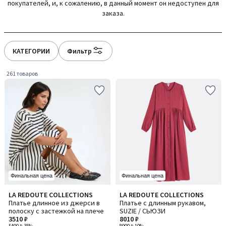
покупателей, и, к сожалению, в данный момент он недоступен для
gauche
droite
заказа.
КАТЕГОРИИ
Фильтр
261 товаров
Финальная цена
Финальная цена
4,8
4,4
LA REDOUTE COLLECTIONS
LA REDOUTE COLLECTIONS
/ 5
/ 5
Платье длинное из джерси в
Платье с длинным рукавом,
полоску с застежкой на плече
SUZIE / СЬЮЗИ
3510 ₽
8010 ₽