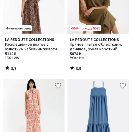
-55% по коду 5525
Финальная цена
3,7
3,9
LA REDOUTE COLLECTIONS
LA REDOUTE COLLECTIONS
/ 5
/ 5
Расклешенное платье с
Прямое платье с блестками,
животным набивным животным
длинное, рукав короткий
узором, длинное, рукав
5112 ₽
5074 ₽
короткий
7200 ₽
-29%
5900 ₽
-14%
3,7
3,9
/
/
5
5