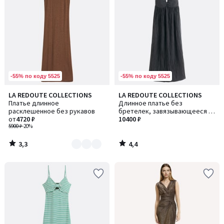
-55% по коду 5525
-55% по коду 5525
3,3
4,4
LA REDOUTE COLLECTIONS
LA REDOUTE COLLECTIONS
Количество
/ 5
/ 5
Платье длинное
Длинное платье без
цветов:
расклешенное без рукавов
бретелек, завязывающееся на
2
от
4720 ₽
шее
10400 ₽
5900 ₽
-20%
3,3
4,4
/
/
5
5