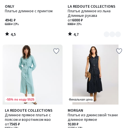
4,5
4,7
ONLY
LA REDOUTE COLLECTIONS
Количество
/ 5
/ 5
Платье длинное с принтом
Платье длинное из льна
цветов:
Длинные рукава
2
4941 ₽
от
6000 ₽
6100 ₽
-19%
8000 ₽
-35%
4,5
4,7
/
/
5
5
-55% по коду 5525
Финальная цена
4,6
4,8
LA REDOUTE COLLECTIONS
MORGAN
Количество
Количество
/ 5
/ 5
Длинное прямое платье с
Платье из джинсовой ткани
цветов:
цветов:
поясом и воротником мао
длинное прямое
3
2
от
7565 ₽
9180 ₽