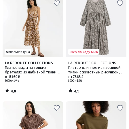
-55% по коду 5525
Финальная цена
4,8
4,9
LA REDOUTE COLLECTIONS
LA REDOUTE COLLECTIONS
/ 5
/ 5
Платье миди на тонких
Платье длинное из набивной
бретелях из набивной ткани с
ткани с животным рисунком,
цветочным ресунком
от
5160 ₽
SUZIE / СЬЮЗИ
от
7565 ₽
6000 ₽
-14%
8900 ₽
-15%
4,8
4,9
/
/
5
5