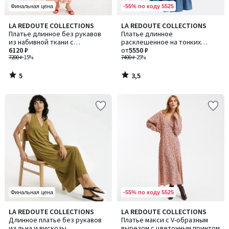
-55% по коду 5525
Финальная цена
5
3,5
LA REDOUTE COLLECTIONS
LA REDOUTE COLLECTIONS
/
/ 5
Платье длинное без рукавов
Платье длинное
5
из набивной ткани с
расклешенное на тонких
цветочным рисунком
6120 ₽
бретелях из денима
от
5550 ₽
7200 ₽
-15%
7400 ₽
-25%
5
3,5
/
/
5
5
-55% по коду 5525
Финальная цена
4,4
4,9
LA REDOUTE COLLECTIONS
LA REDOUTE COLLECTIONS
Количество
/ 5
/ 5
Длинное платье без рукавов
Платье макси с V-образным
цветов:
из льна и вискозы
вырезом с цветочным принтом