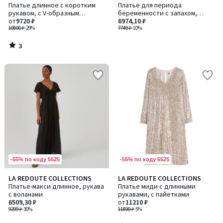
/
Платье длинное с коротким
Платье для периода
5
рукавом, с V-образным
беременности с запахом,
вырезом
от
9720 ₽
графический принт
6974,10 ₽
10800 ₽
-29%
7749 ₽
-10%
3
/
5
-55% по коду 5525
-55% по коду 5525
4,3
LA REDOUTE COLLECTIONS
LA REDOUTE COLLECTIONS
/ 5
Платье-макси длинное, рукава
Платье миди с длинными
с воланами
рукавами, с пайетками
6509,30 ₽
от
11210 ₽
9299 ₽
-30%
11800 ₽
-5%