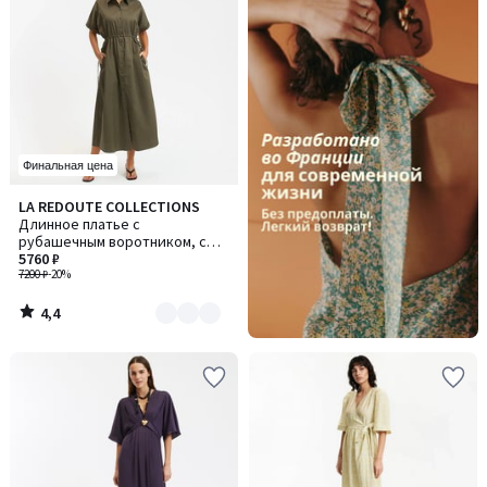
Финальная цена
4,4
LA REDOUTE COLLECTIONS
Количество
/ 5
Длинное платье с
цветов:
рубашечным воротником, с
2
кулиской по талии
5760 ₽
7200 ₽
-20%
4,4
/
5