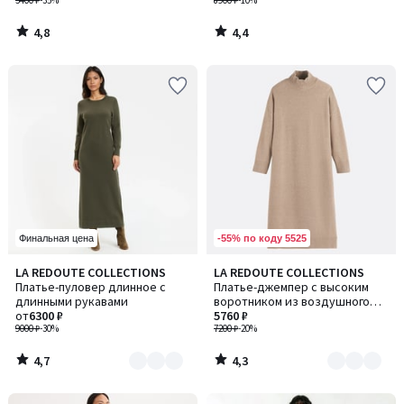
5400 ₽
-35%
8900 ₽
-10%
4,8
4,4
/
/
5
5
-55% по коду 5525
Финальная цена
4,7
4,3
LA REDOUTE COLLECTIONS
LA REDOUTE COLLECTIONS
Количество
Количество
/ 5
/ 5
Платье-пуловер длинное с
Платье-джемпер с высоким
цветов:
цветов:
длинными рукавами
воротником из воздушного
2
2
от
6300 ₽
трикотажа
5760 ₽
9000 ₽
-30%
7200 ₽
-20%
4,7
4,3
/
/
5
5