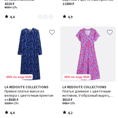
2
4320 ₽
11800 ₽
4800 ₽
-10%
4,4
4,9
/
/
5
5
-55% по коду 5525
-55% по коду 5525
4,4
4,2
LA REDOUTE COLLECTIONS
LA REDOUTE COLLECTIONS
/ 5
/ 5
Прямое платье макси из
Платье длинное с цветочным
велюра с цветочным принтом
мотивом, V-образный вырез,
от
8585 ₽
короткие рукава
8010 ₽
10100 ₽
-15%
8900 ₽
-10%
4,4
4,2
/
/