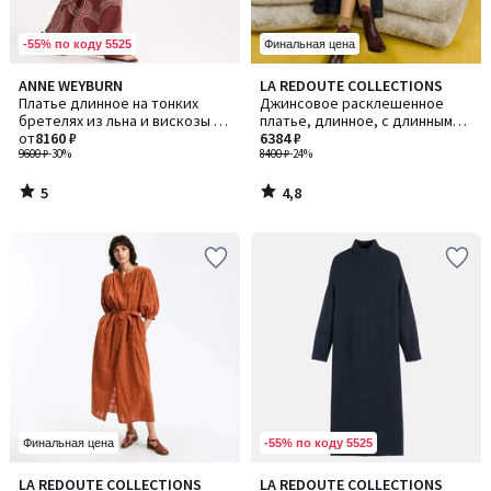
-55% по коду 5525
Финальная цена
5
4,8
ANNE WEYBURN
LA REDOUTE COLLECTIONS
/
/ 5
Платье длинное на тонких
Джинсовое расклешенное
5
бретелях из льна и вискозы с
платье, длинное, с длинными
набивным рисунком
от
8160 ₽
рукавами
6384 ₽
9600 ₽
-30%
8400 ₽
-24%
5
4,8
/
/
5
5
-55% по коду 5525
Финальная цена
4
4,4
LA REDOUTE COLLECTIONS
LA REDOUTE COLLECTIONS
Количество