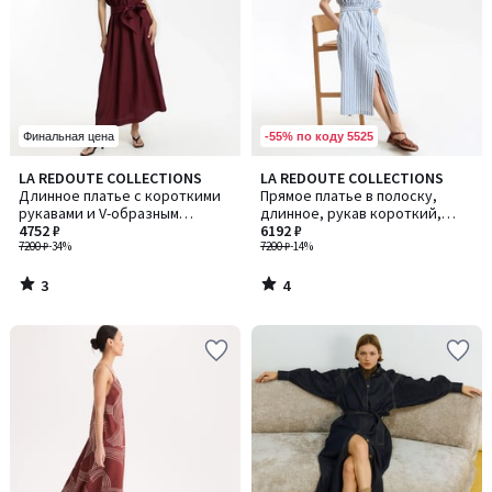
-55% по коду 5525
Финальная цена
3
4
LA REDOUTE COLLECTIONS
LA REDOUTE COLLECTIONS
/
/
Длинное платье с короткими
Прямое платье в полоску,
5
5
рукавами и V-образным
длинное, рукав короткий,
вырезом, на поясе
4752 ₽
HELOÏSE / ЭЛОИЗ
6192 ₽
7200 ₽
-34%
7200 ₽
-14%
3
4
/
/
5
5