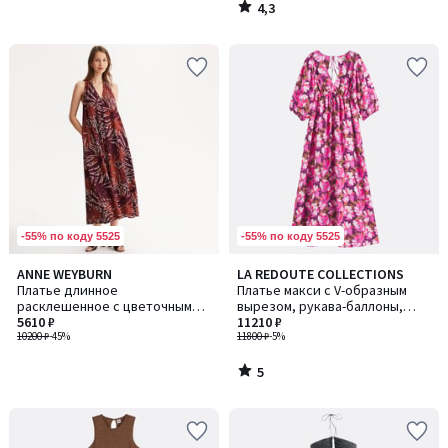
4,3
/
5
-55% по коду 5525
-55% по коду 5525
5
ANNE WEYBURN
LA REDOUTE COLLECTIONS
/
Платье длинное
Платье макси с V-образным
5
расклешенное с цветочным
вырезом, рукава-баллоны,
принтом
5610 ₽
цветочный принт
11210 ₽
10200 ₽
-45%
11800 ₽
-5%
5
/
5