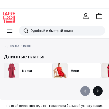
В
корзи
La
Redoute
Меню
Поиск
...
Платья
Макси
Длинные платья
Макси
Мини
Précédent
Suivant
-
-
défiler
défiler
По всей вероятности, этот товар имел большой успех у наших
à
à