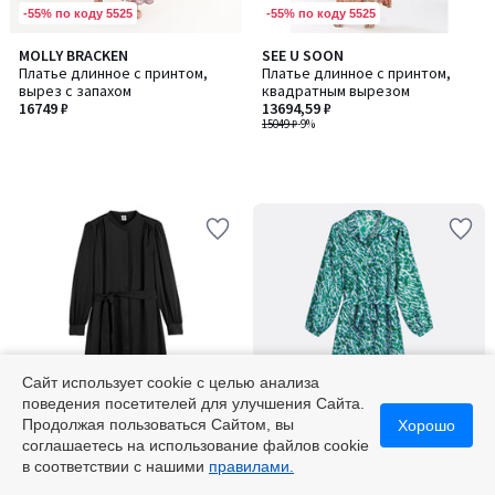
-55% по коду 5525
-55% по коду 5525
MOLLY BRACKEN
SEE U SOON
Платье длинное с принтом,
Платье длинное с принтом,
вырез с запахом
квадратным вырезом
16749 ₽
13694,59 ₽
15049 ₽
-9%
Сайт использует cookie с целью анализа
поведения посетителей для улучшения Сайта.
-55% по коду 5525
-55% по коду 5525
Продолжая пользоваться Сайтом, вы
Хорошо
соглашаетесь на использование файлов cookie
4,1
5
LA REDOUTE COLLECTIONS
LA REDOUTE COLLECTIONS
Количество
в соответствии с нашими
правилами.
/ 5
/
Платье под пояс с длинным
Длинное платье с принтом и
цветов:
5
рукавом
рукавами-баллонами