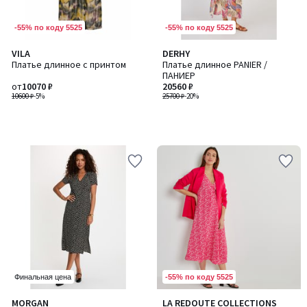
-55% по коду 5525
-55% по коду 5525
VILA
DERHY
Платье длинное с принтом
Платье длинное PANIER /
ПАНИЕР
от
10070 ₽
20560 ₽
10600 ₽
-5%
25700 ₽
-20%
-55% по коду 5525
Финальная цена
3
MORGAN
LA REDOUTE COLLECTIONS