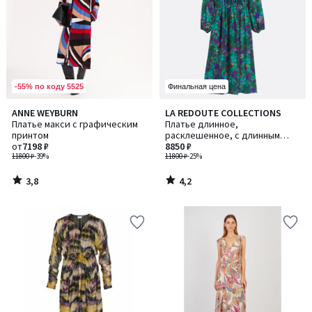
-55% по коду 5525
Финальная цена
3,8
4,2
ANNE WEYBURN
LA REDOUTE COLLECTIONS
/ 5
/ 5
Платье макси с графическим
Платье длинное,
принтом
расклешенное, с длинным
от
7198 ₽
рукавом
8850 ₽
11800 ₽
-39%
11800 ₽
-25%
3,8
4,2
/
/
5
5