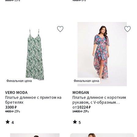
6000 ₽
-35%
7800 ₽
-9%
Финальная цена
Финальная цена
4
5
VERO MODA
MORGAN
/
/
Платье длинное с принтом на
Платье длинное с коротким
5
5
бретелях
рукавом, с V-образным
3300 ₽
вырезом
от
10224 ₽
4400 ₽
-25%
14400 ₽
-29%
4
5
/
/
5
5