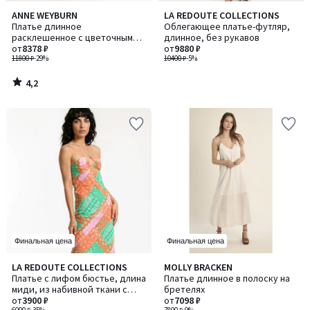
4,2
ANNE WEYBURN
LA REDOUTE COLLECTIONS
/ 5
Платье длинное
Облегающее платье-футляр,
расклешенное с цветочным
длинное, без рукавов
принтом
от
8378 ₽
от
9880 ₽
11800 ₽
-29%
10400 ₽
-5%
4,2
/
5
Финальная цена
Финальная цена
LA REDOUTE COLLECTIONS
MOLLY BRACKEN
Платье с лифом бюстье, длина
Платье длинное в полоску на
миди, из набивной ткани с
бретелях
рисунком пейсли
от
3900 ₽
от
7098 ₽