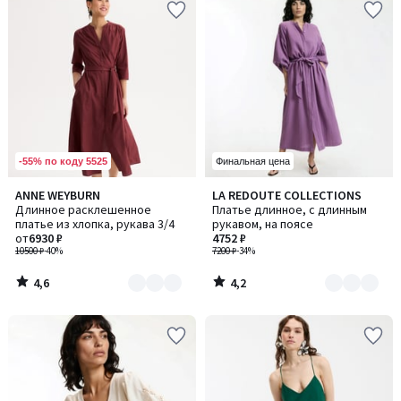
-55% по коду 5525
Финальная цена
4,6
4,2
ANNE WEYBURN
LA REDOUTE COLLECTIONS
Количество
Количество
/ 5
/ 5
Длинное расклешенное
Платье длинное, с длинным
цветов:
цветов:
платье из хлопка, рукава 3/4
рукавом, на поясе
2
2
от
6930 ₽
4752 ₽
10500 ₽
-40%
7200 ₽
-34%
4,6
4,2
/
/
5
5