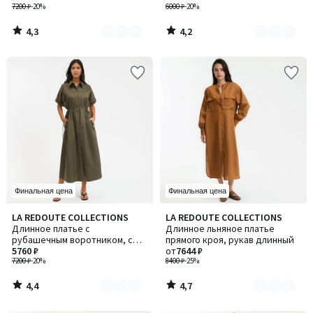
7200 ₽
-20%
6000 ₽
-20%
4,3
4,2
/
/
5
5
Финальная цена
Финальная цена
4,4
4,7
LA REDOUTE COLLECTIONS
LA REDOUTE COLLECTIONS
Количество
Количество
/ 5
/ 5
Длинное платье с
Длинное льняное платье
цветов:
цветов:
рубашечным воротником, с
прямого кроя, рукав длинный
2
3
кулиской по талии
5760 ₽
от
7644 ₽
7200 ₽
-20%
8400 ₽
-25%
4,4
4,7
/
/
5
5