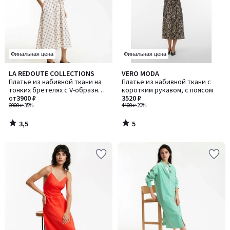
Финальная цена
Финальная цена
3,5
5
LA REDOUTE COLLECTIONS
VERO MODA
/ 5
/
Платье из набивной ткани на
Платье из набивной ткани с
5
тонких бретелях с V-образным
коротким рукавом, с поясом
вырезом
от
3900 ₽
3520 ₽
6000 ₽
-35%
4400 ₽
-20%
3,5
5
/
/
5
5