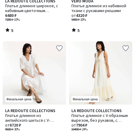
5
5
LA REDOUTE COLLECTIONS
VERO MODA
/
/
Платье длинное широкое, с
Платье длинное из набивной
5
5
набивным цветочным
ткани с рукавами-рюшами
рисунком, рукав короткий
6480 ₽
от
4320 ₽
7200 ₽
-10%
5400 ₽
-20%
5
5
/
/
5
5
Финальная цена
Финальная цена
3
3,1
LA REDOUTE COLLECTIONS
LA REDOUTE COLLECTIONS
Количество
Количество
/
/ 5
Платье длинное из
Платье длинное с V-образным
цветов:
цветов:
5
английского шиться с V-
вырезом, без рукавов, с
2
2
образным вырезом
от
6720 ₽
оборкой
от
7904 ₽
9600 ₽
-30%
10400 ₽
-24%