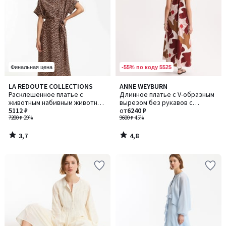
-55% по коду 5525
Финальная цена
3,7
4,8
LA REDOUTE COLLECTIONS
ANNE WEYBURN
/ 5
/ 5
Расклешенное платье с
Длинное платье с V-образным
животным набивным животным
вырезом без рукавов с
узором, длинное, рукав
5112 ₽
принтом
от
6240 ₽
короткий
7200 ₽
-29%
9600 ₽
-45%
3,7
4,8
/
/
5
5