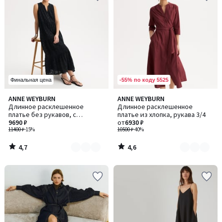
-55% по коду 5525
Финальная цена
4,7
4,6
ANNE WEYBURN
ANNE WEYBURN
Количество
Количество
/ 5
/ 5
Длинное расклешенное
Длинное расклешенное
цветов:
цветов:
платье без рукавов, с
платье из хлопка, рукава 3/4
2
2
вышивкой
9690 ₽
от
6930 ₽
11400 ₽
-15%
10500 ₽
-40%
4,7
4,6
/
/
5
5