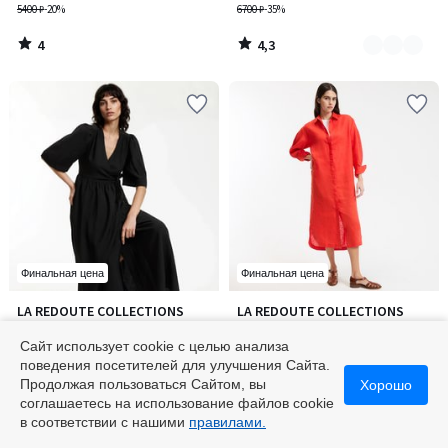
5400 ₽
-20%
6700 ₽
-35%
4
4,3
/
/
5
5
Финальная цена
Финальная цена
5
5
LA REDOUTE COLLECTIONS
LA REDOUTE COLLECTIONS
Количество
Количество
/
/
Платье длинное с запахом с
Длинное льняное платье-
цветов:
цветов:
5
5
короткими рукавами
рубашка, рукав длинный
Сайт использует cookie с целью анализа
2
2
от
5112 ₽
от
7875 ₽
поведения посетителей для улучшения Сайта.
7200 ₽
-29%
10500 ₽
-25%
Продолжая пользоваться Сайтом, вы
Хорошо
соглашаетесь на использование файлов cookie
5
5
/
/
в соответствии с нашими
правилами.
5
5