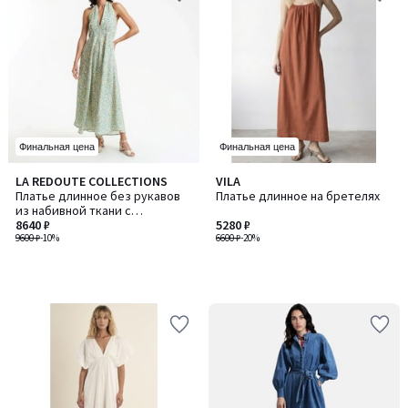
Финальная цена
Финальная цена
LA REDOUTE COLLECTIONS
VILA
Платье длинное без рукавов
Платье длинное на бретелях
из набивной ткани с
цветочным рисунком
8640 ₽
5280 ₽
9600 ₽
-10%
6600 ₽
-20%