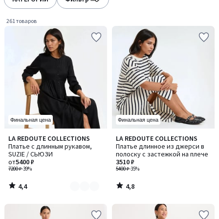
gauche
droite
261 товаров
Финальная цена
Финальная цена
4,4
4,8
LA REDOUTE COLLECTIONS
LA REDOUTE COLLECTIONS
Количество
/ 5
/ 5
Платье с длинным рукавом,
Платье длинное из джерси в
цветов:
SUZIE / СЬЮЗИ
полоску с застежкой на плече
2
от
5400 ₽
3510 ₽
7200 ₽
-39%
5400 ₽
-35%
4,4
4,8
/
/
5
5