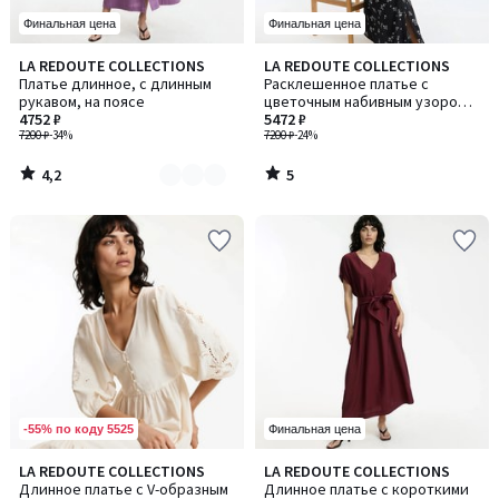
Финальная цена
Финальная цена
4,2
5
LA REDOUTE COLLECTIONS
LA REDOUTE COLLECTIONS
Количество
/ 5
/
Платье длинное, с длинным
Расклешенное платье с
цветов:
5
рукавом, на поясе
цветочным набивным узором,
2
4752 ₽
длина рукавов 3/4
5472 ₽
7200 ₽
-34%
7200 ₽
-24%
4,2
5
/
/
5
5
-55% по коду 5525
Финальная цена
4,6
3
LA REDOUTE COLLECTIONS
LA REDOUTE COLLECTIONS
/ 5
/
Длинное платье с V-образным
Длинное платье с короткими