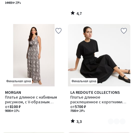
14400 ₽
-29%
4,7
/
5
Финальная цена
Финальная цена
3,3
MORGAN
LA REDOUTE COLLECTIONS
Количество
/ 5
Платье длинное с набивным
Платье длинное
цветов:
рисунком, с V-образным
расклешенное с короткими
2
вырезом
от
8100 ₽
рукавами
от
5700 ₽
9000 ₽
-10%
7500 ₽
-24%
3,3
/
5