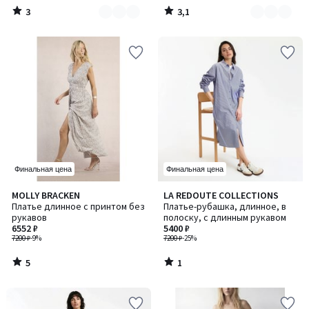
3
3,1
/
/
5
5
Финальная цена
Финальная цена
5
1
MOLLY BRACKEN
LA REDOUTE COLLECTIONS
/
/
Платье длинное с принтом без
Платье-рубашка, длинное, в
5
5
рукавов
полоску, с длинным рукавом
6552 ₽
5400 ₽
7200 ₽
-9%
7200 ₽
-25%
5
1
/
/
5
5