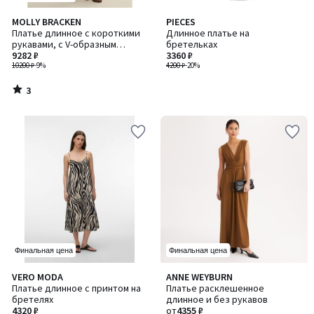
3
MOLLY BRACKEN
PIECES
/
Платье длинное с короткими
Длинное платье на
5
рукавами, с V-образным
бретельках
вырезом
9282 ₽
3360 ₽
10200 ₽
-9%
4200 ₽
-20%
3
/
5
Финальная цена
Финальная цена
4
4,3
VERO MODA
ANNE WEYBURN
Количество
/
/ 5
Платье длинное с принтом на
Платье расклешенное
цветов:
5
бретелях
длинное и без рукавов
2
4320 ₽
от
4355 ₽