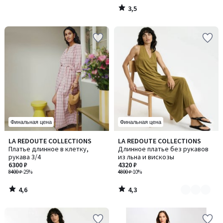
3,5
/
5
Финальная цена
Финальная цена
4,6
4,3
LA REDOUTE COLLECTIONS
LA REDOUTE COLLECTIONS
Количество
/ 5
/ 5
Платье длинное в клетку,
Длинное платье без рукавов
цветов:
рукава 3/4
из льна и вискозы
2
6300 ₽
4320 ₽
8400 ₽
-25%
4800 ₽
-10%
4,6
4,3
/
/
5
5