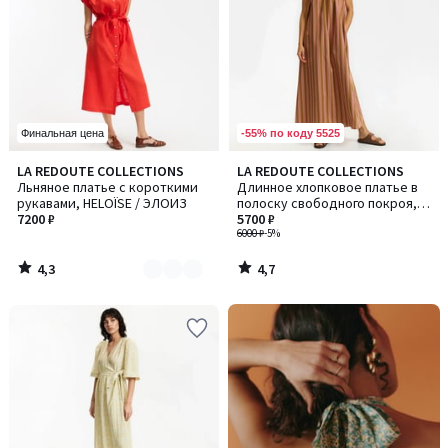
-55% по коду 5525
Финальная цена
4,3
4,7
LA REDOUTE COLLECTIONS
LA REDOUTE COLLECTIONS
Количество
/ 5
/ 5
Льняное платье с короткими
Длинное хлопковое платье в
цветов:
рукавами, HELOÏSE / ЭЛОИЗ
полоску свободного покроя,
3
7200 ₽
на бретелях
5700 ₽
6000 ₽
-5%
4,3
4,7
/
/
5
5