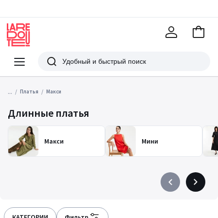
В
корзи
La
Redoute
Меню
Поиск
...
Платья
Макси
Длинные платья
Макси
Мини
Précédent
Suivant
-
-
défiler
défiler
à
à
КАТЕГОРИИ
Фильтр