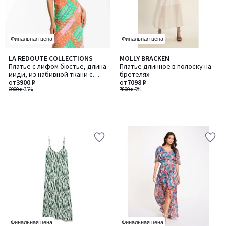
Финальная цена
Финальная цена
LA REDOUTE COLLECTIONS
MOLLY BRACKEN
Платье с лифом бюстье, длина
Платье длинное в полоску на
миди, из набивной ткани с
бретелях
рисунком пейсли
от
3900 ₽
от
7098 ₽
6000 ₽
-35%
7800 ₽
-9%
Финальная цена
Финальная цена