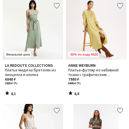
-55% по коду 5525
Финальная цена
4,1
4,8
LA REDOUTE COLLECTIONS
ANNE WEYBURN
/ 5
/ 5
Платье миди на бретелях из
Платье-футляр из набивной
лиоцелла и хлопка
ткани с графическим
6840 ₽
рисунком, длинное, с длинным
7980 ₽
7200 ₽
-5%
рукавом
8400 ₽
-5%
4,1
4,8
/
/
5
5