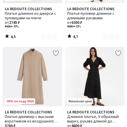
4,5
4,7
LA REDOUTE COLLECTIONS
LA REDOUTE COLLECTIONS
Количество
Количество
/ 5
/ 5
Платье длинное из джерси с
Платье-пуловер длинное с
цветов:
цветов:
пуговицами на плече
длинными рукавами
2
2
от
2745 ₽
от
6300 ₽
4500 ₽
-39%
9000 ₽
-30%
4,5
4,7
/
/
5
5
-55% по коду 5525
Финальная цена
4,3
4,2
LA REDOUTE COLLECTIONS
LA REDOUTE COLLECTIONS
Количество
Количество
/ 5
/ 5
Платье-джемпер с высоким
Длинное платье, V-образный
цветов:
цветов:
воротником из воздушного
вырез, рукава длиной до
2
2
трикотажа
5760 ₽
локтя
от
4800 ₽