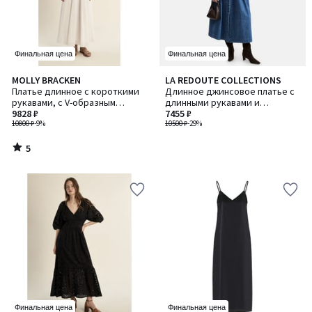
Финальная цена
Финальная цена
5
MOLLY BRACKEN
LA REDOUTE COLLECTIONS
/
Платье длинное с короткими
Длинное джинсовое платье с
5
рукавами, с V-образным
длинными рукавами и
вырезом
9828 ₽
завязывающимся поясом
7455 ₽
10800 ₽
-9%
10500 ₽
-29%
5
/
5
Финальная цена
Финальная цена