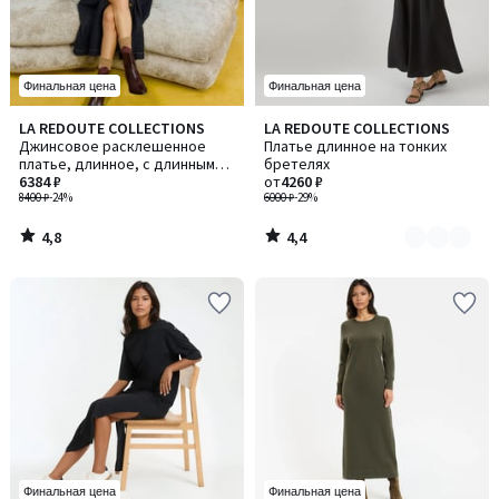
Финальная цена
Финальная цена
4,8
4,4
LA REDOUTE COLLECTIONS
LA REDOUTE COLLECTIONS
Количество
/ 5
/ 5
Джинсовое расклешенное
Платье длинное на тонких
цветов:
платье, длинное, с длинными
бретелях
2
рукавами
6384 ₽
от
4260 ₽
8400 ₽
-24%
6000 ₽
-29%
4,8
4,4
/
/
5
5
Финальная цена
Финальная цена