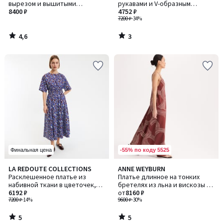
5
вырезом и вышитыми
рукавами и V-образным
рукавами
8400 ₽
вырезом, на поясе
4752 ₽
7200 ₽
-34%
4,6
3
/
/
5
5
-55% по коду 5525
Финальная цена
5
5
LA REDOUTE COLLECTIONS
ANNE WEYBURN
/
/
Расклешенное платье из
Платье длинное на тонких
5
5
набивной ткани в цветочек,
бретелях из льна и вискозы с
длинное, рукав короткий
6192 ₽
набивным рисунком
от
8160 ₽
7200 ₽
-14%
9600 ₽
-30%
5
5
/
/