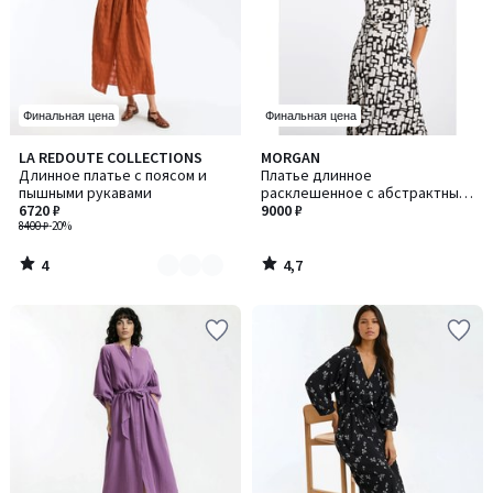
Финальная цена
Финальная цена
4
4,7
LA REDOUTE COLLECTIONS
MORGAN
Количество
/
/ 5
Длинное платье с поясом и
Платье длинное
цветов:
5
пышными рукавами
расклешенное с абстрактным
2
6720 ₽
принтом
9000 ₽
8400 ₽
-20%
4
4,7
/
/
5
5