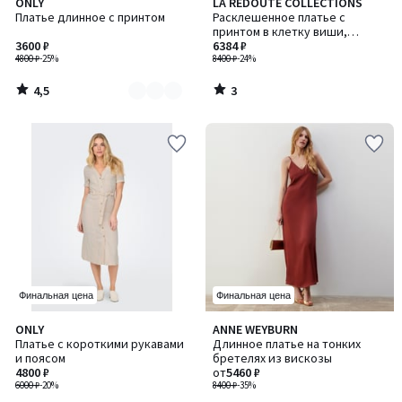
4,5
3
ONLY
LA REDOUTE COLLECTIONS
Количество
/ 5
/
Платье длинное с принтом
Расклешенное платье c
цветов:
5
принтом в клетку виши,
2
3600 ₽
короткие рукава-баллоны
6384 ₽
4800 ₽
-25%
8400 ₽
-24%
4,5
3
/
/
5
5
Финальная цена
Финальная цена
3,5
ONLY
ANNE WEYBURN
/ 5
Платье с короткими рукавами
Длинное платье на тонких
и поясом
бретелях из вискозы
4800 ₽
от
5460 ₽
6000 ₽
-20%
8400 ₽
-35%