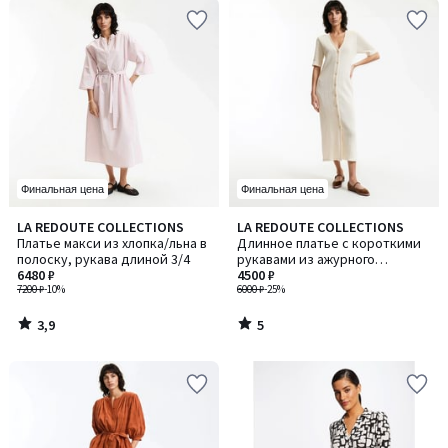
Финальная цена
Финальная цена
3,9
5
LA REDOUTE COLLECTIONS
LA REDOUTE COLLECTIONS
/ 5
/
Платье макси из хлопка/льна в
Длинное платье с короткими
5
полоску, рукава длиной 3/4
рукавами из ажурного
6480 ₽
трикотажа
4500 ₽
7200 ₽
-10%
6000 ₽
-25%
3,9
5
/
/
5
5