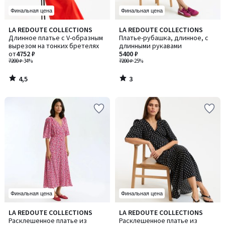
Финальная цена
Финальная цена
4,5
3
LA REDOUTE COLLECTIONS
LA REDOUTE COLLECTIONS
/ 5
/
Длинное платье с V-образным
Платье-рубашка, длинное, с
5
вырезом на тонких бретелях
длинными рукавами
от
4752 ₽
5400 ₽
7200 ₽
-34%
7200 ₽
-25%
4,5
3
/
/
5
5
Финальная цена
Финальная цена
4,3
2,3
LA REDOUTE COLLECTIONS
LA REDOUTE COLLECTIONS
/ 5
/ 5
Расклешенное платье из
Расклешенное платье из