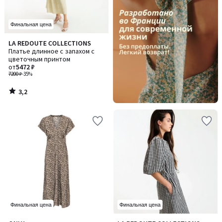
Финальная цена
3,2
LA REDOUTE COLLECTIONS
/ 5
Платье длинное с запахом с
цветочным принтом
от
5472 ₽
7200 ₽
-35%
3,2
/
5
Финальная цена
Финальная цена