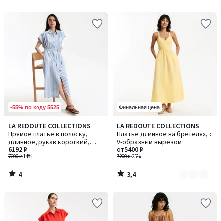
5
5
-55% по коду 5525
Финальная цена
4
3,4
LA REDOUTE COLLECTIONS
LA REDOUTE COLLECTIONS
Количество
/
/ 5
Прямое платье в полоску,
Платье длинное на бретелях, с
цветов:
5
длинное, рукав короткий,
V-образным вырезом
2
HELOÏSE / ЭЛОИЗ
6192 ₽
от
5400 ₽
7200 ₽
-14%
7200 ₽
-25%
4
3,4
/
/
5
5