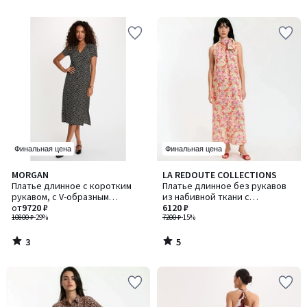
5
5
Финальная цена
Финальная цена
3
5
MORGAN
LA REDOUTE COLLECTIONS
/
/
Платье длинное с коротким
Платье длинное без рукавов
5
5
рукавом, с V-образным
из набивной ткани с
вырезом
от
9720 ₽
цветочным рисунком
6120 ₽
10800 ₽
-29%
7200 ₽
-15%
3
5
/
/
5
5