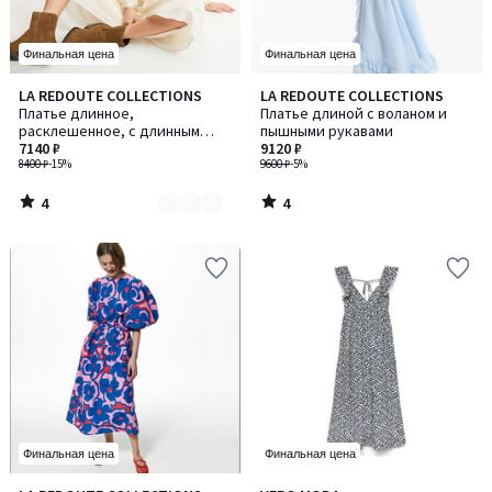
Финальная цена
Финальная цена
4
4
LA REDOUTE COLLECTIONS
LA REDOUTE COLLECTIONS
Количество
/
/
Платье длинное,
Платье длиной с воланом и
цветов:
5
5
расклешенное, с длинным
пышными рукавами
2
рукавом
7140 ₽
9120 ₽
8400 ₽
-15%
9600 ₽
-5%
4
4
/
/
5
5
Финальная цена
Финальная цена