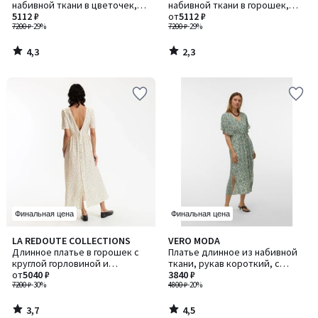
набивной ткани в цветочек,
набивной ткани в горошек,
длинное, рукав короткий
5112 ₽
длинное, рукав короткий
от
5112 ₽
7200 ₽
-29%
7200 ₽
-29%
4,3
2,3
/
/
5
5
Финальная цена
Финальная цена
3,7
4,5
LA REDOUTE COLLECTIONS
VERO MODA
/ 5
/ 5
Длинное платье в горошек с
Платье длинное из набивной
круглой горловиной и
ткани, рукав короткий, с
короткими рукавами
от
5040 ₽
поясом
3840 ₽
7200 ₽
-30%
4800 ₽
-20%
3,7
4,5
/
/