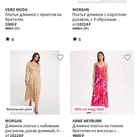
4
5
VERO MODA
MORGAN
/
/
Платье длинное с принтом на
Платье длинное с коротким
5
5
бретелях
рукавом, с V-образным
3300 ₽
вырезом
от
10224 ₽
4400 ₽
-25%
14400 ₽
-29%
4
5
/
/
5
5
-55% по коду 5525
Финальная цена
4,7
MORGAN
ANNE WEYBURN
/ 5
Длинное платье с набивным
Длинное платье на тонких
рисунком, рукав длинный, V-
бретелях из вискозы с
образный вырез
от
10224 ₽
набивным рисунком
9600 ₽