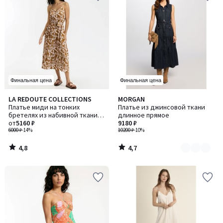
Финальная цена
Финальная цена
4,8
4,7
LA REDOUTE COLLECTIONS
MORGAN
Количество
/ 5
/ 5
Платье миди на тонких
Платье из джинсовой ткани
цветов:
бретелях из набивной ткани с
длинное прямое
2
цветочным ресунком
от
5160 ₽
9180 ₽
6000 ₽
-14%
10200 ₽
-10%
4,8
4,7
/
/
5
5