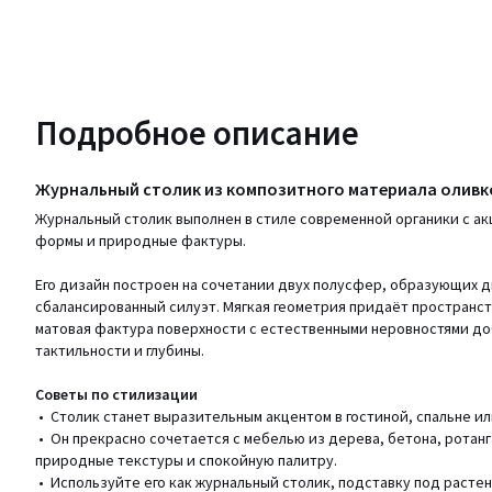
Подробное описание
Журнальный столик из композитного материала олив
Журнальный столик выполнен в стиле современной органики с ак
формы и природные фактуры.
Его дизайн построен на сочетании двух полусфер, образующих д
сбалансированный силуэт. Мягкая геометрия придаёт пространств
матовая фактура поверхности с естественными неровностями д
тактильности и глубины.
Советы по стилизации
• Столик станет выразительным акцентом в гостиной, спальне ил
• Он прекрасно сочетается с мебелью из дерева, бетона, ротанг
природные текстуры и спокойную палитру.
• Используйте его как журнальный столик, подставку под расте