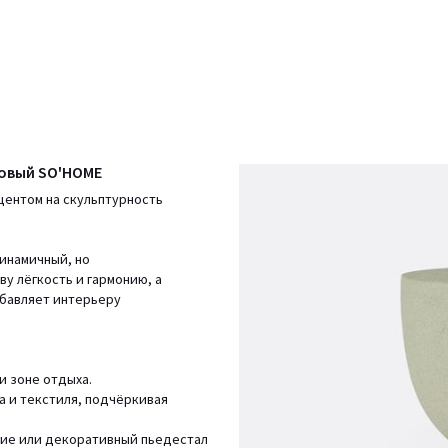
ковый SO'HOME
центом на скульптурность
инамичный, но
у лёгкость и гармонию, а
обавляет интерьеру
и зоне отдыха.
а и текстиля, подчёркивая
ние или декоративный пьедестал