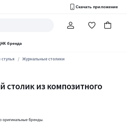
Скачать приложение
Перейти
В
Мой
в
корзину
счет
список
ДНК бренда
избранного
 стулья
Журнальные столики
 столик из композитного
ко оригинальные бренды.