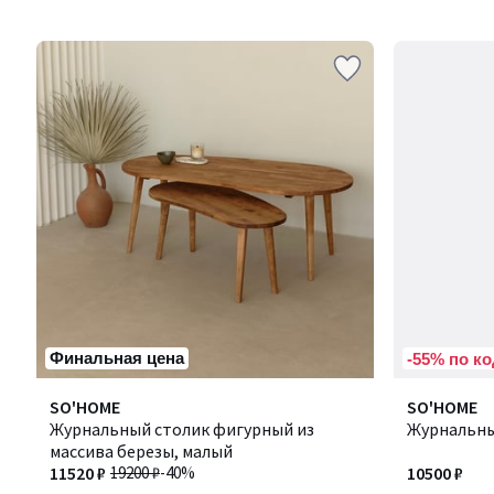
Финальная цена
-55% по ко
Количество
SO'HOME
Количество
SO'HOME
цветов:
Журнальный столик фигурный из
цветов:
Журнальны
4
массива березы, малый
4
11520 ₽
19200 ₽
-40%
10500 ₽