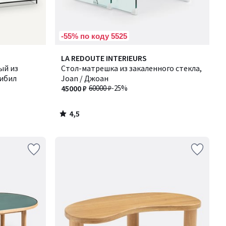
-55% по коду 5525
4,5
LA REDOUTE INTERIEURS
/ 5
ый из
Стол-матрешка из закаленного стекла,
Сибил
Joan / Джоан
45000 ₽
60000 ₽
-25%
4,5
/
5