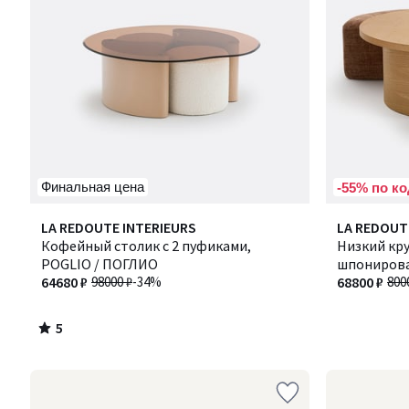
Финальная цена
-55% по ко
5
LA REDOUTE INTERIEURS
LA REDOUT
/
Кофейный столик с 2 пуфиками,
Низкий кру
5
POGLIO / ПОГЛИО
шпонирован
64680 ₽
98000 ₽
-34%
ДЖЕН
68800 ₽
800
5
/
5