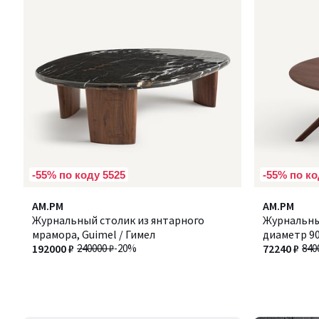
-55% по коду 5525
-55% по ко
AM.PM
AM.PM
Журнальный столик из янтарного
Журнальный
мрамора, Guimel / Гимел
диаметр 90
192000 ₽
240000 ₽
-20%
МАРИСИЕ
72240 ₽
840