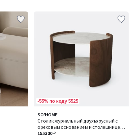
-55% по коду 5525
SO'HOME
Cтолик журнальный двухъярусный с
ореховым основанием и столешницей
из акрилового камня
155300 ₽