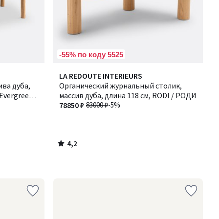
-55% по коду 5525
4,2
LA REDOUTE INTERIEURS
/ 5
ва дуба,
Органический журнальный столик,
Evergreen /
массив дуба, длина 118 см, RODI / РОДИ
78850 ₽
83000 ₽
-5%
4,2
/
5