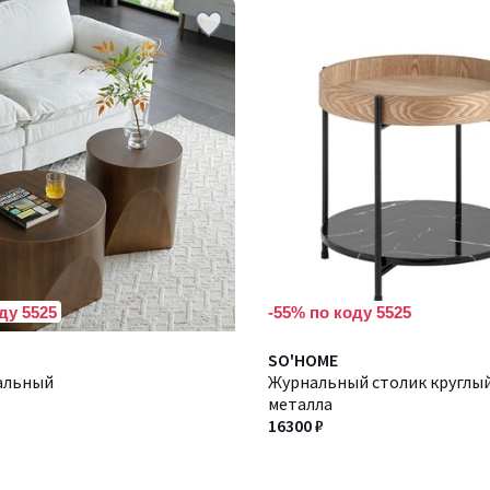
ду 5525
-55% по коду 5525
SO'HOME
альный
Журнальный столик круглый
металла
16300 ₽