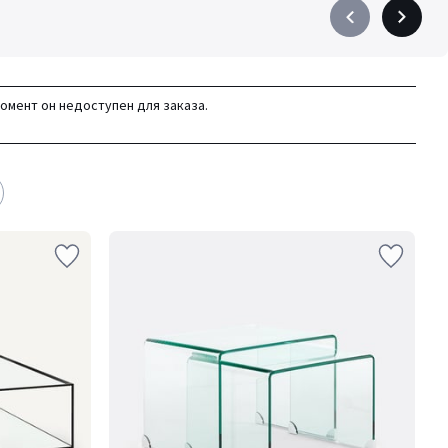
Précédent
Suivant
-
-
défiler
défiler
à
à
момент он недоступен для заказа.
gauche
droite