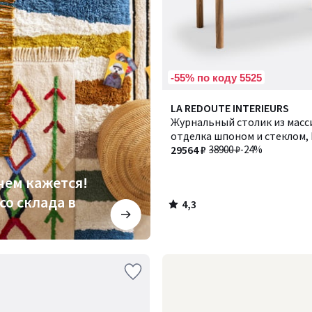
-55% по коду 5525
4,3
LA REDOUTE INTERIEURS
/ 5
Журнальный столик из масси
отделка шпоном и стеклом, 
Эвергрин
29564 ₽
38900 ₽
-24%
чем кажется!
со склада в
4,3
/
5