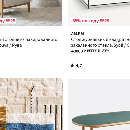
ду 5525
-55% по коду 5525
4,7
AM.PM
/ 5
й столик из лакированного
Стол журнальный квадратн
ouva / Рува
закаленного стекла, Sybil / 
48000 ₽
60000 ₽
-20%
4,7
/
5