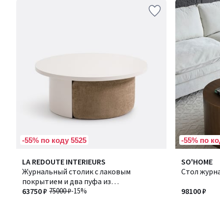
-55% по коду 5525
-55% по ко
LA REDOUTE INTERIEURS
SO'HOME
Журнальный столик с лаковым
Стол журн
покрытием и два пуфа из
текстурированной ткани, JEN / ДЖЕН
63750 ₽
75000 ₽
-15%
98100 ₽