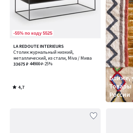
-55% по коду 5525
4,7
LA REDOUTE INTERIEURS
/ 5
Столик журнальный низкий,
металлический, из стали, Miva / Мива
33675 ₽
44900 ₽
-25%
Ближе, 
Товары 
4,7
/
России
5