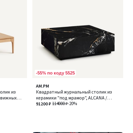
-55% по коду 5525
AM.PM
олик из
Квадратный журнальный столик из
ыдвижных
керамики "под мрамор", ALCANA /
АЛКАНА
91200 ₽
114000 ₽
-20%