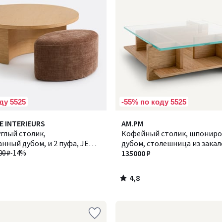
ду 5525
-55% по коду 5525
4,8
E INTERIEURS
AM.PM
/ 5
глый столик,
Кофейный столик, шпонир
ный дубом, и 2 пуфа, JEN /
дубом, столешница из зака
00 ₽
-14%
стекла, Laby / Лэби
135000 ₽
4,8
/
5