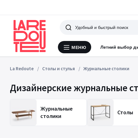
Поиск
Летний выбор д
МЕНЮ
Меню
La
Redoute
La Redoute
Столы и стулья
Журнальные столики
Дизайнерские журнальные с
Журнальные
Столы
столики