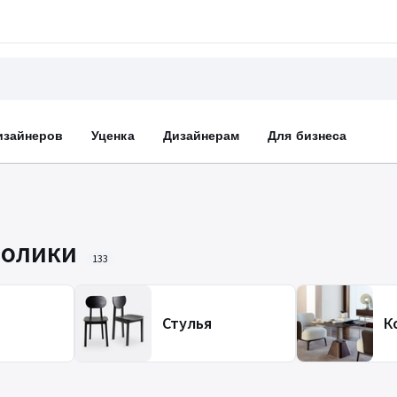
изайнеров
Уценка
Дизайнерам
Для бизнеса
толики
133
Стулья
К