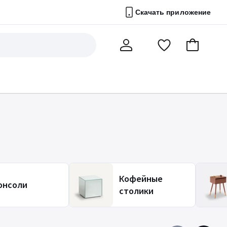
Скачать приложение
Перейти
В
Мой
в
корзину
счет
список
избранного
Кофейные
онсоли
столики