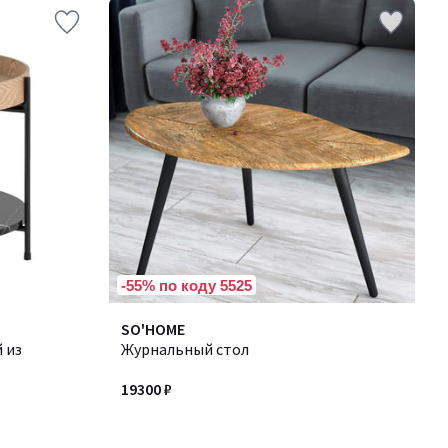
-55% по коду 5525
SO'HOME
 из
Журнальный стол
19300 ₽