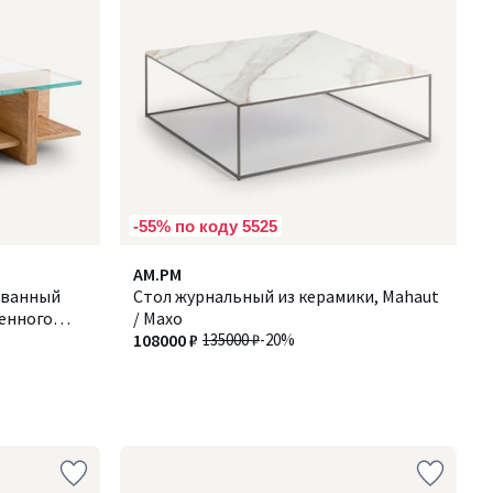
-55% по коду 5525
AM.PM
ованный
Стол журнальный из керамики, Mahaut
ленного
/ Махо
108000 ₽
135000 ₽
-20%