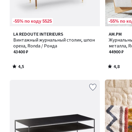
-55% по коду 5525
-55% по ко
4,5
4,8
LA REDOUTE INTERIEURS
AM.PM
/ 5
/ 5
Винтажный журнальный столик, шпон
Журнальны
ореха, Ronda / Ронда
металла, R
43400 ₽
44900 ₽
4,5
4,8
/
/
5
5
Ближе,
чем
кажется!
Товары
со
склада
в
России