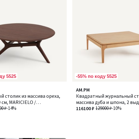
ду 5525
-55% по коду 5525
AM.PM
 столик из массива ореха,
Квадратный журнальный ст
 см, MARICIELO /
массива дуба и шпона, 2 в
ЛО
00 ₽
-14%
ящика, SANARA / САНАРА
116100 ₽
129000 ₽
-10%