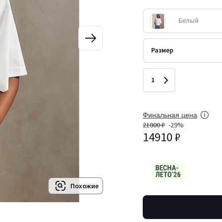
Белый
Размер
Количество
1
Финальная цена
21000 ₽
-29%
14910 ₽
Похожие