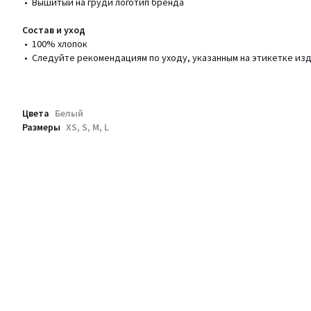
• Вышитый на груди логотип бренда
Состав и уход
• 100% хлопок
• Следуйте рекомендациям по уходу, указанным на этикетке из
Цвета
Белый
Размеры
XS, S, M, L