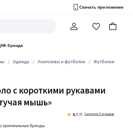
Скачать приложение
Перейти
В
Мой
в
корзину
счет
список
ДНК бренда
избранного
ны
Одежда
Лонгсливы и футболки
Футболки
ло с короткими рукавами
тучая мышь»
4,7
/5
Смотреть 3 отзывов
ко оригинальные бренды.