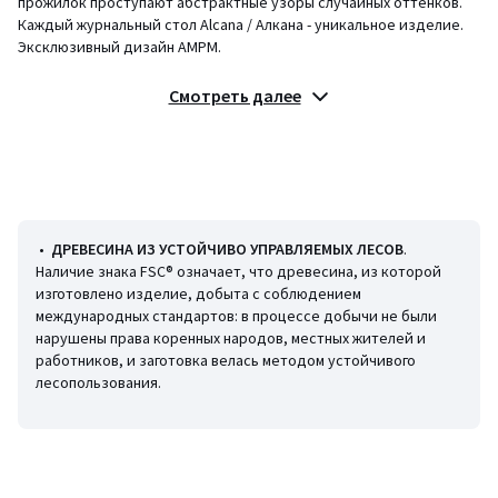
прожилок проступают абстрактные узоры случайных оттенков.
Каждый журнальный стол Alcana / Алкана - уникальное изделие.
Эксклюзивный дизайн AMPM.
Описание
Смотреть далее
• Керамика с эффектом мрамора, каркас из фанеры тополя
• Глянцевая отделка
• Каждое изделие уникально, прожилки могут быть более или
менее заметны
Уход
• Протирайте тканью, пропитанной мягким моющим средством.
•
ДРЕВЕСИНА ИЗ УСТОЙЧИВО УПРАВЛЯЕМЫХ ЛЕСОВ
.
После мытья протрите изделие сухой тряпкой.
Наличие знака FSC® означает, что древесина, из которой
• Незамедлительно удаляйте любую жидкость мягкой тряпкой.
изготовлено изделие, добыта с соблюдением
• Не используйте для уборки грубые материалы с абразивными
международных стандартов: в процессе добычи не были
волокнами.
нарушены права коренных народов, местных жителей и
• Для ваз, растений и горячего используйте специальные
работников, и заготовка велась методом устойчивого
подставки.
лесопользования.
• Рекомендуем использовать подстаканники, подложки под
столовые приборы и под блюда.
Размеры
• Длина: 37 см