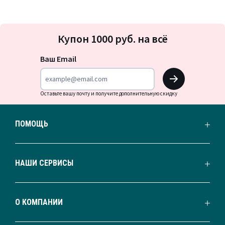
Подписка
Купон 1000 руб. на всё
на
новости
Ваш Email
OK
Оставьте вашу почту и получите дополнительную скидку
ПОМОЩЬ
НАШИ СЕРВИСЫ
О КОМПАНИИ