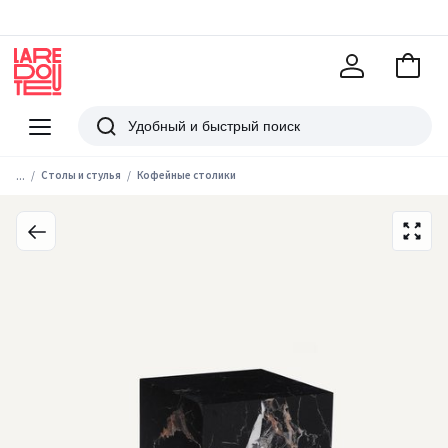
В
корзи
La
Redoute
Меню
Поиск
...
Столы и стулья
Кофейные столики