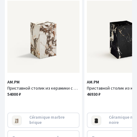
AM.PM
AM.PM
Приставной столик из керамики с мраморным эффектом, ALCANA / АЛКАНА
54000 ₽
46930 ₽
Céramique marbre 
Céramique mar
brique
noire