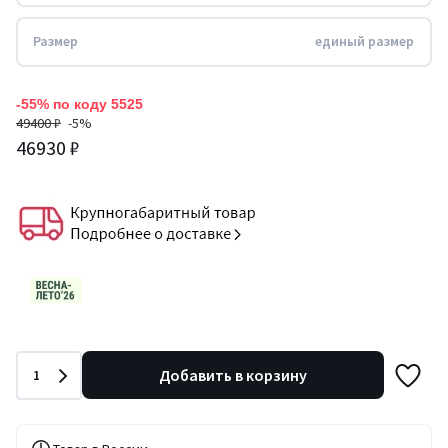
Размер
единый размер
-55% по коду 5525
49400 ₽
-5%
46930 ₽
Количество
Добавить в корзину
1