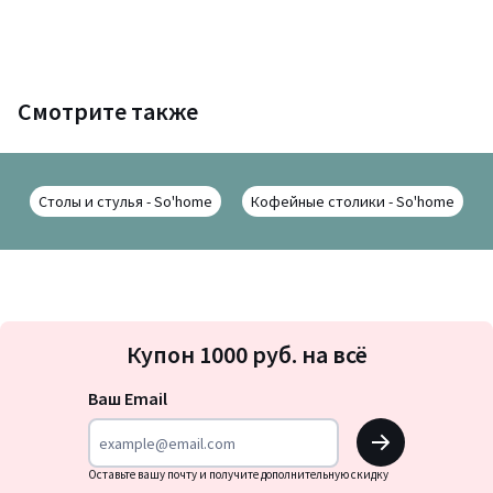
Смотрите также
Столы и стулья - So'home
Кофейные столики - So'home
Подписка
Купон 1000 руб. на всё
на
новости
Ваш Email
OK
Оставьте вашу почту и получите дополнительную скидку