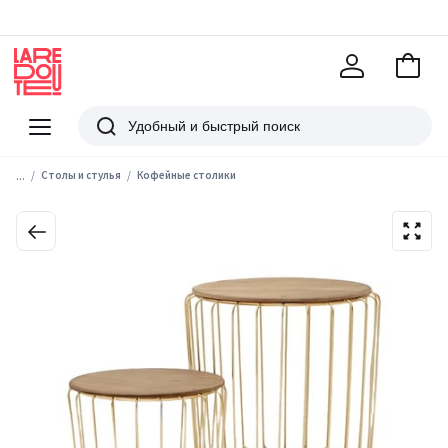
В
корзи
La
Redoute
Меню
Поиск
...
Столы и стулья
Кофейные столики