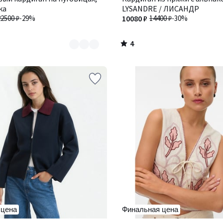
5
ка
LYSANDRE / ЛИСАНДР
22500 ₽
-29%
10080 ₽
14400 ₽
-30%
4
/
5
 цена
Финальная цена