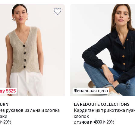
Финальная цена
ду 5525
4,5
BURN
Количество
LA REDOUTE COLLECTIONS
/ 5
ез рукавов из льна и хлопка
цветов:
Кардиган из трикотажа пуа
язки
2
хлопок
₽
-20%
от
3408 ₽
4800 ₽
-29%