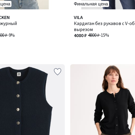
 цена
Финальная цена
CKEN
VILA
ажурный
Кардиган без рукавов с V-о
вырезом
00 ₽
-9%
4080 ₽
4800 ₽
-15%