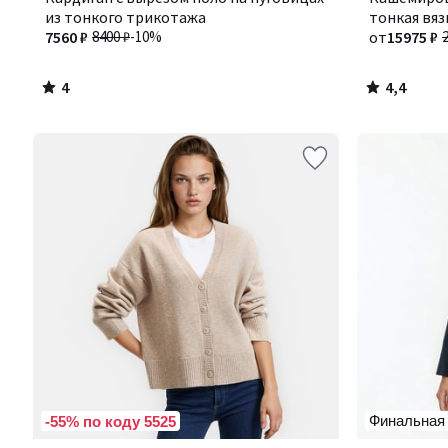
5
из тонкого трикотажа
2
тонкая вяз
7560 ₽
8400 ₽
-10%
от
15975 ₽
4
4,4
/
/
5
5
Финальная
-55% по коду 5525