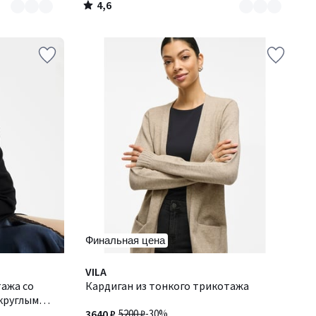
4,6
/
5
Финальная цена
4,3
VILA
/ 5
тажа со
Кардиган из тонкого трикотажа
круглым
3640 ₽
5200 ₽
-30%