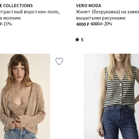
5
E COLLECTIONS
VERO MODA
/
нтрастный воротник-поло,
Жилет (безрукавка) на завяз
5
на молнию
вышитыми рисунками
₽
-15%
4800 ₽
6000 ₽
-20%
5
/
5