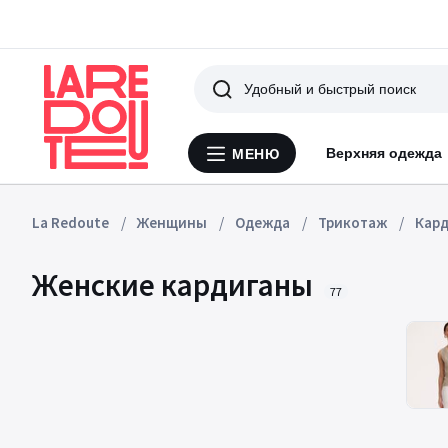
Поиск
Верхняя одежда
МЕНЮ
Меню
La
Redoute
La Redoute
Женщины
Одежда
Трикотаж
Кар
Женские кардиганы
77