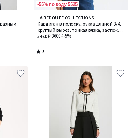
-55% по коду 5525
5
LA REDOUTE COLLECTIONS
/
бразным
Кардиган в полоску, рукав длиной 3/4,
5
круглый вырез, тонкая вязка, застежка
на пуговицы
3420 ₽
3600 ₽
-5%
5
/
5