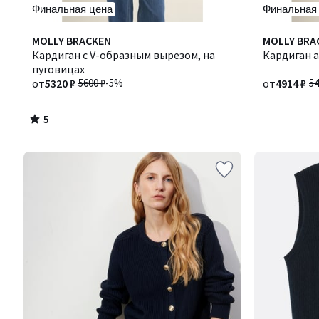
Финальная цена
Финальная
5
MOLLY BRACKEN
MOLLY BRA
/
Кардиган с V-образным вырезом, на
Кардиган 
5
пуговицах
от
5320 ₽
5600 ₽
-5%
от
4914 ₽
54
5
/
5