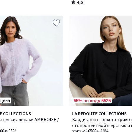
4,5
/
5
 цена
-55% по коду 5525
4
E COLLECTIONS
LA REDOUTE COLLECTIONS
/
з смеси альпаки AMBROISE /
Кардиган из тонкого трико
5
стопроцентной шерстью и 
00 ₽
-35%
вырезом
8505 ₽
10500 ₽
-19%