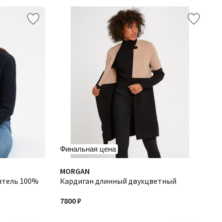
Финальная цена
4,6
Количество
MORGAN
/ 5
нтель 100%
цветов:
Кардиган длинный двухцветный
2
7800 ₽