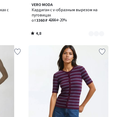
4,8
Количество
VERO MODA
/ 5
ках с
цветов:
Кардиган с v-образным вырезом на
2
пуговицах
от
3360 ₽
4200 ₽
-20%
4,8
/
5