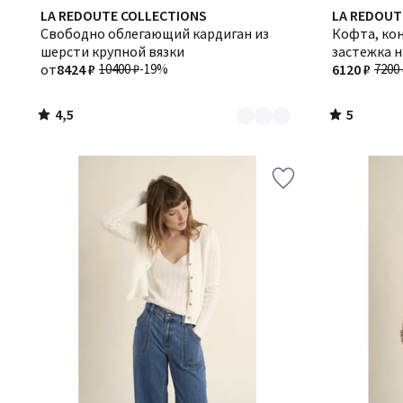
4,5
5
Количество
LA REDOUTE COLLECTIONS
LA REDOUT
/ 5
/
цветов:
Свободно облегающий кардиган из
Кофта, ко
5
2
шерсти крупной вязки
застежка 
от
8424 ₽
10400 ₽
-19%
6120 ₽
7200 
4,5
5
/
/
5
5