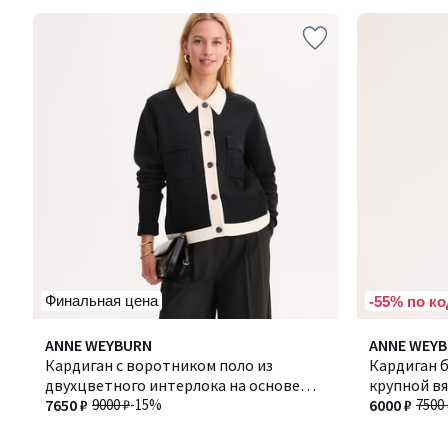
Финальная цена
-55% по ко
5
4,6
ANNE WEYBURN
ANNE WEY
/
/ 5
Кардиган с воротником поло из
Кардиган б
5
двухцветного интерлока на основе
крупной в
хлопка и шерсти
7650 ₽
9000 ₽
-15%
6000 ₽
7500 