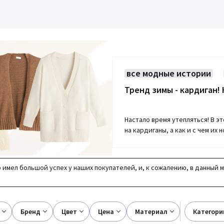
все модные истории
Тренд зимы - кардиган! 
Настало время утепляться! В э
на кардиганы, а как и с чем их
 имел большой успех у наших покупателей, и, к сожалению, в данный 
бренд
цвет
цена
материал
категори