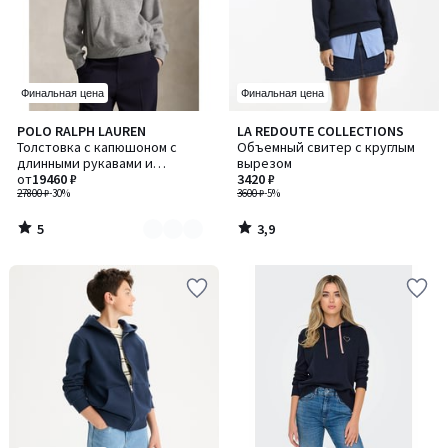
Финальная цена
Финальная цена
5
3,9
POLO RALPH LAUREN
LA REDOUTE COLLECTIONS
Количество
/
/ 5
Толстовка с капюшоном с
Объемный свитер с круглым
цветов:
5
длинными рукавами и
вырезом
2
карманом кенгуру
от
19460 ₽
3420 ₽
27800 ₽
-30%
3600 ₽
-5%
5
3,9
/
/
5
5