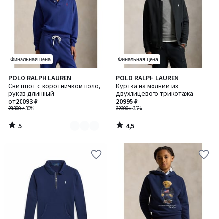
Финальная цена
Финальная цена
5
4,5
POLO RALPH LAUREN
POLO RALPH LAUREN
Количество
/
/ 5
Свитшот с воротничком поло,
Куртка на молнии из
цветов:
5
рукав длинный
двухлицевого трикотажа
2
от
20093 ₽
20995 ₽
28300 ₽
-30%
32300 ₽
-35%
5
4,5
/
/
5
5