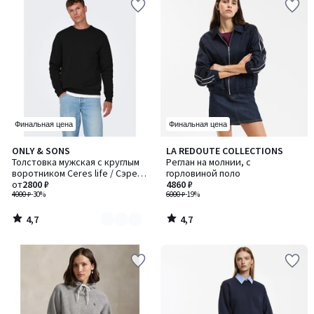
Финальная цена
Финальная цена
4,7
4,7
ONLY & SONS
LA REDOUTE COLLECTIONS
Количество
/ 5
/ 5
Толстовка мужская с круглым
Реглан на молнии, с
цветов:
воротником Ceres life / Сэрес
горловиной поло
2
Лайф
от
2800 ₽
4860 ₽
4000 ₽
-30%
6000 ₽
-19%
4,7
4,7
/
/
5
5