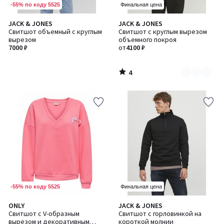
-55% по коду 5525
Финальная цена
4
JACK & JONES
JACK & JONES
Количество
/
Свитшот объемный с круглым
Свитшот с круглым вырезом
цветов:
5
вырезом
объемного покроя
3
7000 ₽
от
4100 ₽
4
/
5
-55% по коду 5525
Финальная цена
4
ONLY
JACK & JONES
Количество
/
Свитшот с V-образным
Свитшот с горловинкой на
цветов:
5
вырезом и декоративным
короткой молнии