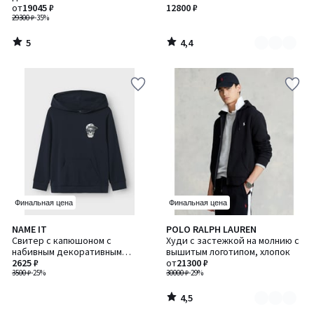
2
от
19045 ₽
12800 ₽
29300 ₽
-35%
5
4,4
/
/
5
5
Финальная цена
Финальная цена
4,5
NAME IT
POLO RALPH LAUREN
Количество
/ 5
Свитер с капюшоном с
Худи с застежкой на молнию с
цветов:
набивным декоративным
вышитым логотипом, хлопок
2
элементом в виде черепа
2625 ₽
от
21300 ₽
3500 ₽
-25%
30000 ₽
-29%
4,5
/
5