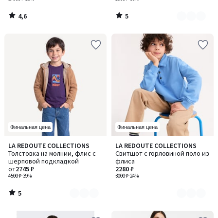
4,6
5
/
/
5
5
Финальная цена
Финальная цена
5
LA REDOUTE COLLECTIONS
LA REDOUTE COLLECTIONS
Количество
Количество
/
Толстовка на молнии, флис с
Свитшот с горловиной поло из
цветов:
цветов:
5
шерповой подкладкой
флиса
2
2
от
2745 ₽
2280 ₽
4500 ₽
-39%
3000 ₽
-24%
5
/
5