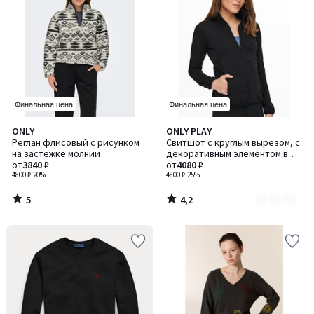
Финальная цена
Финальная цена
5
4,2
ONLY
ONLY PLAY
Количество
/
/ 5
Реглан флисовый с рисунком
Свитшот с круглым вырезом, c
цветов:
5
на застежке молнии
декоративным элементом в
2
от
3840 ₽
виде надписи Amore / Амор
от
4080 ₽
4800 ₽
-20%
4800 ₽
-25%
5
4,2
/
/
5
5