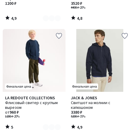
4
1200 ₽
3520 ₽
4400 ₽
-20%
4,9
4,8
/
/
5
5
Финальная цена
Финальная цена
5
4,9
LA REDOUTE COLLECTIONS
JACK & JONES
Количество
/
/ 5
Флисовый свитер с круглым
Свитшот на молнии с
цветов:
5
вырезом
капюшоном
5
от
960 ₽
3380 ₽
1200 ₽
-20%
5200 ₽
-35%
5
4,9
/
/
5
5