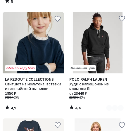
5
/
5
-55% по коду 5525
Финальная цена
4,9
4,4
LA REDOUTE COLLECTIONS
POLO RALPH LAUREN
Количество
/ 5
/ 5
Свитшот из мольтона, вставки
Худи с капюшоном из
цветов:
из английской вышивки
мольтона RL
2
1950 ₽
от
23440 ₽
3000 ₽
-35%
29300 ₽
-20%
4,9
4,4
/
/
5
5