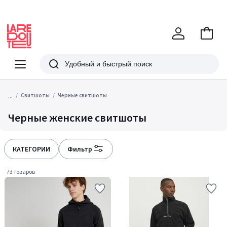
В
корзи
La
Redoute
Меню
Поиск
...
Свитшоты
Черные свитшоты
Черные женские свитшоты
КАТЕГОРИИ
Фильтр
73 товаров