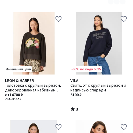
-55% по коду 5525
Финальная цена
5
LEON & HARPER
VILA
/
Толстовка с круглым вырезом,
Свитшот с круглым вырезом и
5
декорированная набивным
надписью спереди
элементом и вышивкой,
от
14700 ₽
6100 ₽
SORBET / СОРБЕТ
21000 ₽
-30%
5
/
5