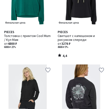
Финальная цена
Финальная цена
4,4
PIECES
PIECES
/ 5
Толстовка с принтом Cool Mum
Свитшот с капюшоном и
/ Кул Мам
рисунком спереди
от
4800 ₽
от
3276 ₽
6000 ₽
-20%
3600 ₽
-9%
4,4
/
5