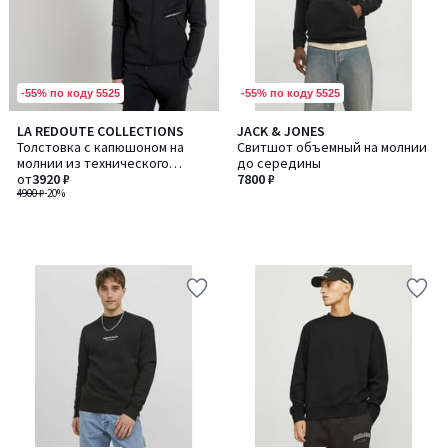
-55% по коду 5525
-55% по коду 5525
LA REDOUTE COLLECTIONS
JACK & JONES
Толстовка с капюшоном на
Свитшот объемный на молнии
молнии из технического
до середины
материала
от
3920 ₽
7800 ₽
4900 ₽
-20%