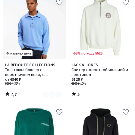
-55% по коду 5525
Финальная цена
4,7
5
LA REDOUTE COLLECTIONS
JACK & JONES
Количество
/ 5
/
Толстовка боксер с
Свитер с короткой молнией и
цветов:
5
воротничком поло, с
логотипом
3
эффектом потертости
от
4340 ₽
6120 ₽
6200 ₽
-35%
6800 ₽
-10%
4,7
5
/
/
5
5