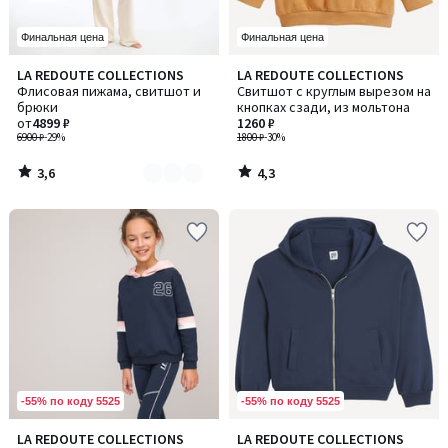
Финальная цена
Финальная цена
3,6
4,3
LA REDOUTE COLLECTIONS
LA REDOUTE COLLECTIONS
Количество
/ 5
/ 5
Флисовая пижама, свитшот и
Свитшот с круглым вырезом на
цветов:
брюки
кнопках сзади, из мольтона
2
от
4899 ₽
1260 ₽
6900 ₽
-29%
1800 ₽
-30%
3,6
4,3
/
/
5
5
-55% по коду 5525
-55% по коду 5525
LA REDOUTE COLLECTIONS
LA REDOUTE COLLECTIONS