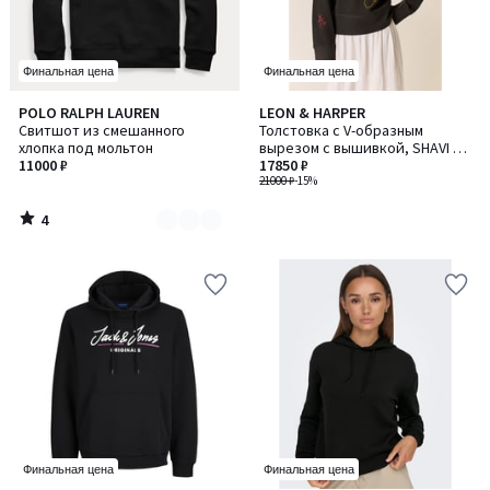
Финальная цена
Финальная цена
4
POLO RALPH LAUREN
LEON & HARPER
Количество
/
Свитшот из смешанного
Толстовка с V-образным
цветов:
5
хлопка под мольтон
вырезом с вышивкой, SHAVI /
3
11000 ₽
ШАВИ
17850 ₽
21000 ₽
-15%
4
/
5
Финальная цена
Финальная цена