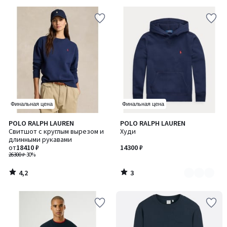
Финальная цена
Финальная цена
4,2
3
POLO RALPH LAUREN
POLO RALPH LAUREN
Количество
/ 5
/
Свитшот с круглым вырезом и
Худи
цветов:
5
длинными рукавами
3
от
18410 ₽
14300 ₽
26300 ₽
-30%
4,2
3
/
/
5
5