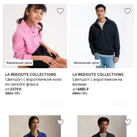
Финальная цена
Финальная цена
LA REDOUTE COLLECTIONS
LA REDOUTE COLLECTIONS
Количество
Количество
Свитшот с воротничком поло
Свитшот с воротником на
цветов:
цветов:
из легкого флиса
молнии
2
2
от
2379 ₽
от
4485 ₽
3900 ₽
-39%
6900 ₽
-35%