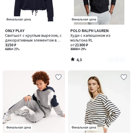
Финальная цена
Финальная цена
4,3
ONLY PLAY
POLO RALPH LAUREN
Количество
/ 5
Свитшот с круглым вырезом, c
Худи с капюшоном из
цветов:
декоративным элементом в
мольтона RL
2
виде надписи Amore / Амор
3150 ₽
от
21300 ₽
4200 ₽
-25%
30000 ₽
-29%
4,3
/
5
Финальная цена
Финальная цена