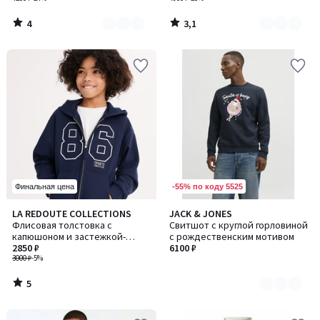
4
3,1
/
/
5
5
-55% по коду 5525
Финальная цена
5
LA REDOUTE COLLECTIONS
JACK & JONES
Количество
/
Флисовая толстовка с
Свитшот с круглой горловиной
цветов:
5
капюшоном и застежкой-
с рождественским мотивом
2
молнией, в стиле кампуса
2850 ₽
6100 ₽
3000 ₽
-5%
5
/
5