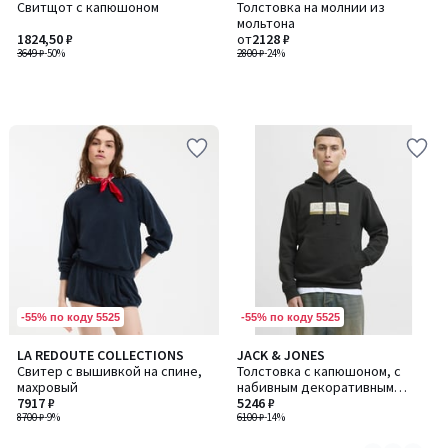
Свитщот с капюшоном
Толстовка на молнии из
мольтона
1824,50 ₽
от
2128 ₽
3649 ₽
-50%
2800 ₽
-24%
-55% по коду 5525
-55% по коду 5525
LA REDOUTE COLLECTIONS
JACK & JONES
Количество
Свитер с вышивкой на спине,
Толстовка с капюшоном, с
цветов:
махровый
набивным декоративным
2
7917 ₽
элементом в виде логотипа
5246 ₽
8700 ₽
-9%
6100 ₽
-14%