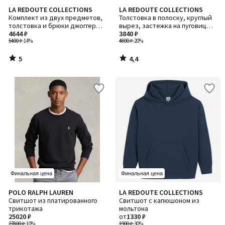
5
4,4
LA REDOUTE COLLECTIONS
LA REDOUTE COLLECTIONS
/
/ 5
Комплект из двух предметов,
Толстовка в полоску, круглый
5
толстовка и брюки джоггеры,
вырез, застежка на пуговицы
из флиса
4644 ₽
па плече
3840 ₽
5400 ₽
-14%
4800 ₽
-20%
5
4,4
/
/
5
5
Финальная цена
Финальная цена
4,6
5
POLO RALPH LAUREN
LA REDOUTE COLLECTIONS
Количество
/ 5
/
Свитшот из платированного
Свитшот с капюшоном из
цветов:
5
трикотажа
мольтона
4
25020 ₽
от
1330 ₽
27800 ₽
-10%
1900 ₽
-30%