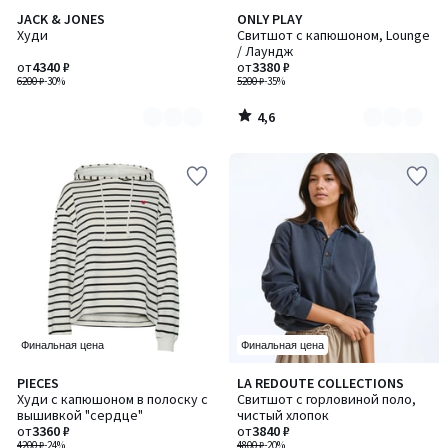
4,6
JACK & JONES
ONLY PLAY
Количество
Количество
/ 5
Худи
Свитшот с капюшоном, Lounge
цветов:
цветов:
/ Лаундж
4
3
от
4340 ₽
от
3380 ₽
6200 ₽
-30%
5200 ₽
-35%
4,6
/
5
Финальная цена
Финальная цена
4
3,1
PIECES
LA REDOUTE COLLECTIONS
Количество
Количество
/
/ 5
Худи с капюшоном в полоску с
Свитшот с горловиной поло,
цветов:
цветов:
5
вышивкой "сердце"
чистый хлопок
2
2
от
3360 ₽
от
3840 ₽
4200 ₽
-24%
4800 ₽
-20%