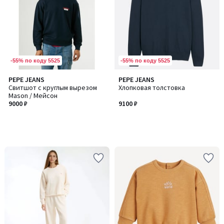
-55% по коду 5525
-55% по коду 5525
PEPE JEANS
PEPE JEANS
Свитшот с круглым вырезом
Хлопковая толстовка
Mason / Мейсон
9000 ₽
9100 ₽