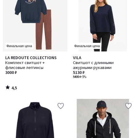
Финальная цена
Финальная цена
4,5
LA REDOUTE COLLECTIONS
VILA
/ 5
Комплект свитшот +
Свитшот с длинными
флисовые леггинсы
ажурными рукавами
3000 ₽
5130 ₽
5400 ₽
-5%
4,5
/
5