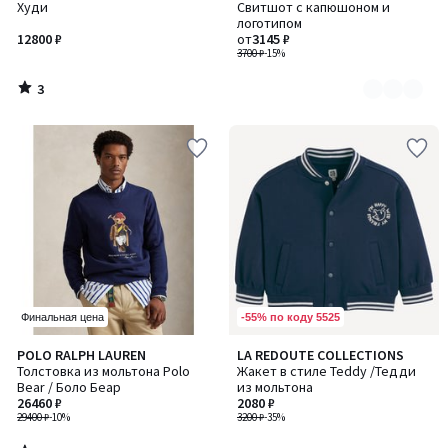
/
Худи
Свитшот с капюшоном и
цветов:
5
логотипом
2
12800 ₽
от
3145 ₽
3700 ₽
-15%
3
/
5
-55% по коду 5525
Финальная цена
5
POLO RALPH LAUREN
LA REDOUTE COLLECTIONS
/
Толстовка из мольтона Polo
Жакет в стиле Teddy /Тедди
5
Bear / Боло Беар
из мольтона
26460 ₽
2080 ₽
29400 ₽
-10%
3200 ₽
-35%