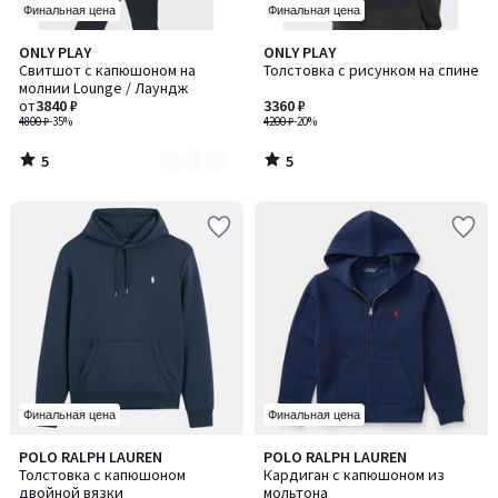
Финальная цена
Финальная цена
5
5
ONLY PLAY
ONLY PLAY
Количество
/
/
Свитшот с капюшоном на
Толстовка с рисунком на спине
цветов:
5
5
молнии Lounge / Лаундж
2
от
3840 ₽
3360 ₽
4800 ₽
-35%
4200 ₽
-20%
5
5
/
/
5
5
Финальная цена
Финальная цена
5
4,4
POLO RALPH LAUREN
POLO RALPH LAUREN
Количество
/
/ 5
Толстовка с капюшоном
Кардиган с капюшоном из
цветов:
5
двойной вязки
мольтона