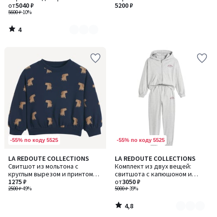
3
элементом в виде цветной
от
5040 ₽
5200 ₽
нашивки
5600 ₽
-10%
4
/
5
-55% по коду 5525
-55% по коду 5525
4,8
LA REDOUTE COLLECTIONS
LA REDOUTE COLLECTIONS
Количество
/ 5
Свитшот из мольтона с
Комплект из двух вещей:
цветов:
круглым вырезом и принтом
свитшота с капюшоном и
2
"собаки"
1275 ₽
брюк
от
3050 ₽
2500 ₽
-49%
5000 ₽
-39%
4,8
/
5