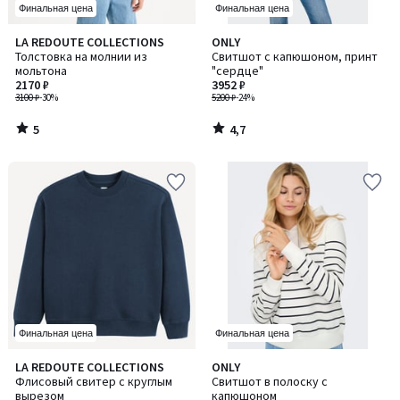
Финальная цена
Финальная цена
5
4,7
LA REDOUTE COLLECTIONS
ONLY
/
/ 5
Толстовка на молнии из
Свитшот с капюшоном, принт
5
мольтона
"сердце"
2170 ₽
3952 ₽
3100 ₽
-30%
5200 ₽
-24%
5
4,7
/
/
5
5
Финальная цена
Финальная цена
4,9
4,8
LA REDOUTE COLLECTIONS
ONLY
Количество
/ 5
/ 5
Флисовый свитер с круглым
Свитшот в полоску с
цветов:
вырезом
капюшоном