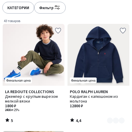
défiler
défiler
à
à
КАТЕГОРИИ
Фильтр
gauche
droite
43 товаров
Финальная цена
Финальная цена
5
4,4
LA REDOUTE COLLECTIONS
POLO RALPH LAUREN
Количество
/
/ 5
Джемпер с круглым вырезом
Кардиган с капюшоном из
цветов:
5
мелкой вязки
мольтона
2
1800 ₽
12800 ₽
2400 ₽
-25%
5
4,4
/
/
5
5