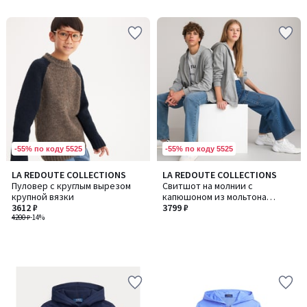
-55% по коду 5525
-55% по коду 5525
LA REDOUTE COLLECTIONS
LA REDOUTE COLLECTIONS
Пуловер с круглым вырезом
Свитшот на молнии с
крупной вязки
капюшоном из мольтона
3612 ₽
унисекс
3799 ₽
4200 ₽
-14%