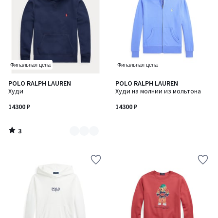
Финальная цена
Финальная цена
3
POLO RALPH LAUREN
POLO RALPH LAUREN
Количество
/
Худи
Худи на молнии из мольтона
цветов:
5
3
14300 ₽
14300 ₽
3
/
5