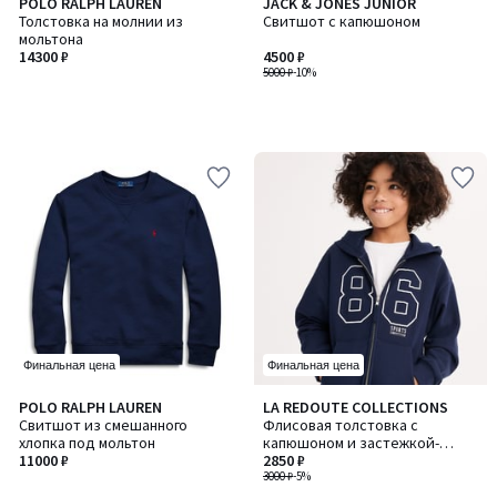
POLO RALPH LAUREN
JACK & JONES JUNIOR
Толстовка на молнии из
Свитшот с капюшоном
мольтона
14300 ₽
4500 ₽
5000 ₽
-10%
Финальная цена
Финальная цена
4
5
POLO RALPH LAUREN
LA REDOUTE COLLECTIONS
Количество
/
/
Свитшот из смешанного
Флисовая толстовка с
цветов:
5
5
хлопка под мольтон
капюшоном и застежкой-
3
11000 ₽
молнией, в стиле кампуса
2850 ₽
3000 ₽
-5%