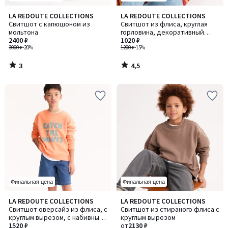
3
4,5
LA REDOUTE COLLECTIONS
LA REDOUTE COLLECTIONS
/
/ 5
Свитшот с капюшоном из
Свитшот из флиса, круглая
5
мольтона
горловина, декоративный
2400 ₽
набивной элемент в виде
1020 ₽
3000 ₽
-20%
надписи спереди
1200 ₽
-15%
3
4,5
/
/
5
5
Финальная цена
Финальная цена
LA REDOUTE COLLECTIONS
LA REDOUTE COLLECTIONS
Свитшот оверсайз из флиса, с
Свитшот из стираного флиса с
круглым вырезом, с набивным
круглым вырезом
элементом в в виде надписи
1520 ₽
от
2130 ₽