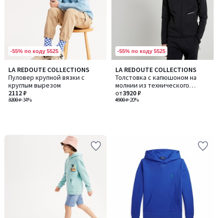
-55% по коду 5525
-55% по коду 5525
LA REDOUTE COLLECTIONS
LA REDOUTE COLLECTIONS
Пуловер крупной вязки с
Толстовка с капюшоном на
круглым вырезом
молнии из технического
2112 ₽
материала
от
3920 ₽
3200 ₽
-34%
4900 ₽
-20%