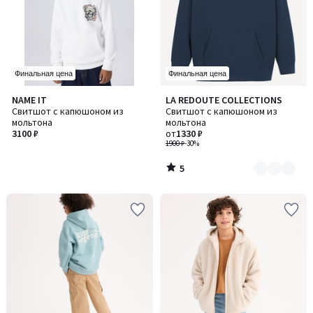
Финальная цена
Финальная цена
5
NAME IT
LA REDOUTE COLLECTIONS
Количество
/
Свитшот с капюшоном из
Свитшот с капюшоном из
цветов:
5
мольтона
мольтона
4
3100 ₽
от
1330 ₽
1900 ₽
-30%
5
/
5