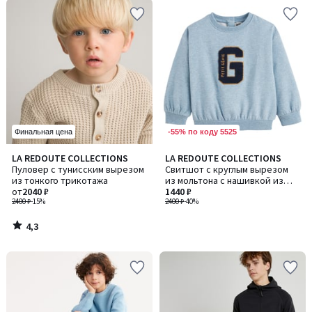
-55% по коду 5525
Финальная цена
4,3
LA REDOUTE COLLECTIONS
LA REDOUTE COLLECTIONS
/ 5
Пуловер с тунисским вырезом
Свитшот с круглым вырезом
из тонкого трикотажа
из мольтона с нашивкой из
от
2040 ₽
ткани букле
1440 ₽
2400 ₽
-15%
2400 ₽
-40%
4,3
/
5