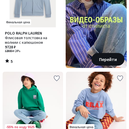
Финальная цена
5
POLO RALPH LAUREN
/
Флисовая толстовка на
5
молнии с капюшоном
9728 ₽
12800 ₽
-24%
Перейти
5
/
5
-55% по коду 5525
Финальная цена