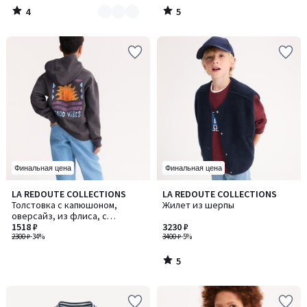
4
5
/
/
5
5
Финальная цена
Финальная цена
5
LA REDOUTE COLLECTIONS
LA REDOUTE COLLECTIONS
/
Толстовка с капюшоном,
Жилет из шерпы
5
оверсайз, из флиса, с
принтом на спине
1518 ₽
3230 ₽
2300 ₽
-34%
3400 ₽
-5%
5
/
5