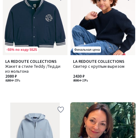
-55% по коду 5525
Финальная цена
LA REDOUTE COLLECTIONS
LA REDOUTE COLLECTIONS
Жакет в стиле Teddy /Тедди
Свитер с круглым вырезом
из мольтона
2080 ₽
2430 ₽
3200 ₽
-35%
3000 ₽
-19%
-