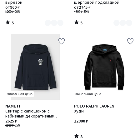
5
5
вырезом
шерповой подкладкой
5
2
от
960 ₽
от
2745 ₽
1200 ₽
-20%
4500 ₽
-39%
5
5
/
/
5
5
Финальная цена
Финальная цена
3
NAME IT
POLO RALPH LAUREN
/
Свитер с капюшоном с
Худи
5
набивным декоративным
элементом в виде черепа
2625 ₽
12800 ₽
3500 ₽
-25%
3
/