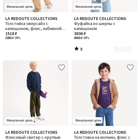
Финальная цена
Финальная цена
5
LA REDOUTE COLLECTIONS
LA REDOUTE COLLECTIONS
Количество
/
Толстовка оверсайз с
Фуфайка из шерпы с
цветов:
5
капюшоном, флис, набивной
капюшоном
3
декоративный элемент в виде
1518 ₽
3036 ₽
солца на груди, на спинке
2300 ₽
-34%
4600 ₽
-34%
5
/
5
Финальная цена
Финальная цена
5
5
LA REDOUTE COLLECTIONS
LA REDOUTE COLLECTIONS
Количество
Количество
/
/
Флисовый свитер с круглым
Толстовка на молнии, флис с
цветов:
цветов: