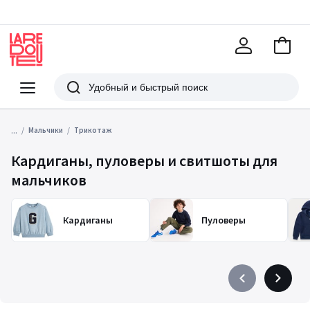
В
корзи
La
Redoute
Меню
Поиск
...
Мальчики
Трикотаж
Кардиганы, пуловеры и свитшоты для
мальчиков
Кардиганы
Пуловеры
Précédent
Suivant
-
-