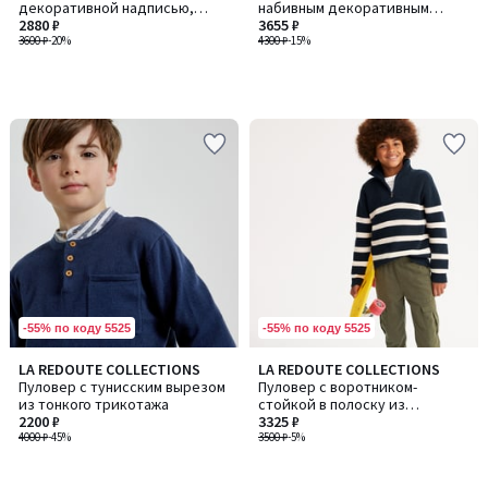
декоративной надписью,
набивным декоративным
флис
2880 ₽
элементом в виде черепа
3655 ₽
3600 ₽
-20%
4300 ₽
-15%
-55% по коду 5525
-55% по коду 5525
LA REDOUTE COLLECTIONS
LA REDOUTE COLLECTIONS
Пуловер с тунисским вырезом
Пуловер с воротником-
из тонкого трикотажа
стойкой в полоску из
2200 ₽
трикотажа крупной вязки
3325 ₽
4000 ₽
-45%
3500 ₽
-5%