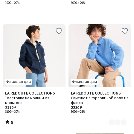
спереди
1900 ₽
-20%
3000 ₽
-29%
Финальная цена
Финальная цена
5
LA REDOUTE COLLECTIONS
LA REDOUTE COLLECTIONS
Количество
/
Толстовка на молнии из
Свитшот с горловиной поло из
цветов:
5
мольтона
флиса
2
2170 ₽
2280 ₽
3100 ₽
-30%
3000 ₽
-24%
5
/
5