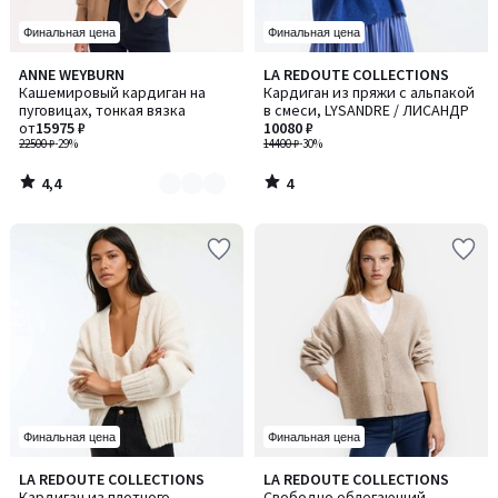
Финальная цена
Финальная цена
4,4
4
ANNE WEYBURN
LA REDOUTE COLLECTIONS
Количество
/ 5
/
Кашемировый кардиган на
Кардиган из пряжи с альпакой
цветов:
5
пуговицах, тонкая вязка
в смеси, LYSANDRE / ЛИСАНДР
2
от
15975 ₽
10080 ₽
22500 ₽
-29%
14400 ₽
-30%
4,4
4
/
/
5
5
Финальная цена
Финальная цена
4,6
4,5
LA REDOUTE COLLECTIONS
LA REDOUTE COLLECTIONS
Количество
/ 5
/ 5
Кардиган из плотного
Свободно облегающий