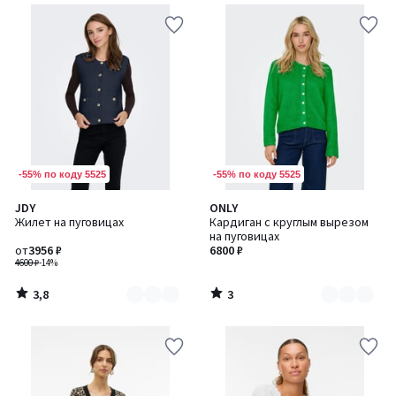
-55% по коду 5525
-55% по коду 5525
3,8
3
JDY
ONLY
Количество
Количество
/ 5
/
Жилет на пуговицах
Кардиган с круглым вырезом
цветов:
цветов:
5
на пуговицах
2
2
от
3956 ₽
6800 ₽
4600 ₽
-14%
3,8
3
/
/
5
5