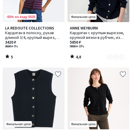
-55% по коду 5525
Финальная цена
5
4,8
LA REDOUTE COLLECTIONS
ANNE WEYBURN
Количество
/
/ 5
Кардиган в полоску, рукав
Кардиган с круглым вырезом,
цветов:
5
длиной 3/4, круглый вырез,
крупной вязки в рубчик, из
2
тонкая вязка, застежка на
3420 ₽
чистого хлопка, на пуговицах
5850 ₽
пуговицы
3600 ₽
-5%
9000 ₽
-35%
5
4,8
/
/
5
5
Финальная цена
Финальная цена