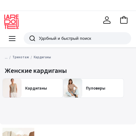
В
корзи
La
Redoute
Меню
Поиск
...
Трикотаж
Кардиганы
Женские кардиганы
Кардиганы
Пуловеры