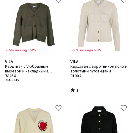
-55% по коду 5525
-55% по коду 5525
1
VILA
VILA
/
Кардиган с V-образным
Кардиган с воротником поло и
5
вырезом и накладными
золотыми пуговицами
карманами
7826 ₽
9100 ₽
9100 ₽
-14%
1
/
5