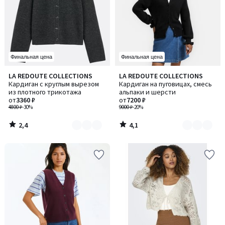
Финальная цена
Финальная цена
2,4
4,1
LA REDOUTE COLLECTIONS
LA REDOUTE COLLECTIONS
Количество
Количество
/ 5
/ 5
Кардиган с круглым вырезом
Кардиган на пуговицах, смесь
цветов:
цветов:
из плотного трикотажа
альпаки и шерсти
2
2
от
3360 ₽
от
7200 ₽
4800 ₽
-30%
9000 ₽
-20%
2,4
4,1
/
/
5
5