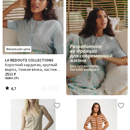
Финальная цена
4,7
LA REDOUTE COLLECTIONS
Количество
/ 5
Короткий кардиган, круглый
цветов:
вырез, тонкая вязка, застежка
2
на пуговицы
2511 ₽
3100 ₽
-19%
4,7
/
5