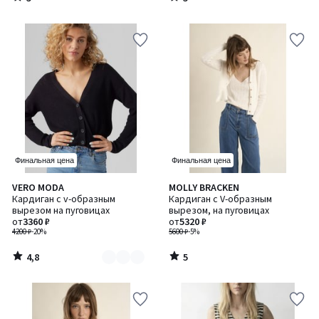
/
/
5
5
Финальная цена
Финальная цена
4,8
5
VERO MODA
MOLLY BRACKEN
Количество
/ 5
/
Кардиган с v-образным
Кардиган с V-образным
цветов:
5
вырезом на пуговицах
вырезом, на пуговицах
2
от
3360 ₽
от
5320 ₽
4200 ₽
-20%
5600 ₽
-5%
4,8
5
/
/
5
5