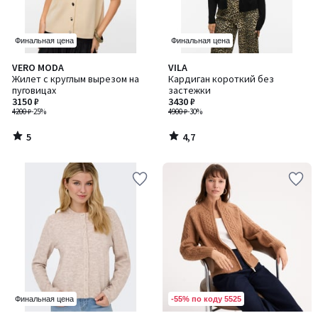
Финальная цена
Финальная цена
5
4,7
VERO MODA
VILA
/
/ 5
Жилет с круглым вырезом на
Кардиган короткий без
5
пуговицах
застежки
3150 ₽
3430 ₽
4200 ₽
-25%
4900 ₽
-30%
5
4,7
/
/
5
5
-55% по коду 5525
Финальная цена