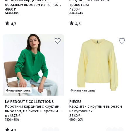
образным вырезом из тонкого
трикотажа
трикотажа
4860 ₽
4200 ₽
5400 ₽
-10%
7500 ₽
-44%
4,7
4,6
/
/
5
5
Финальная цена
Финальная цена
4,7
LA REDOUTE COLLECTIONS
PIECES
Количество
Количество
/ 5
Короткий кардиган с круглым
Кардиган с круглым вырезом
цветов:
цветов:
вырезом, из смеси шерсти и
на пуговицах
2
2
хлопка, застежка на пуговицы
от
4875 ₽
3840 ₽
7500 ₽
-35%
4800 ₽
-20%
4,7