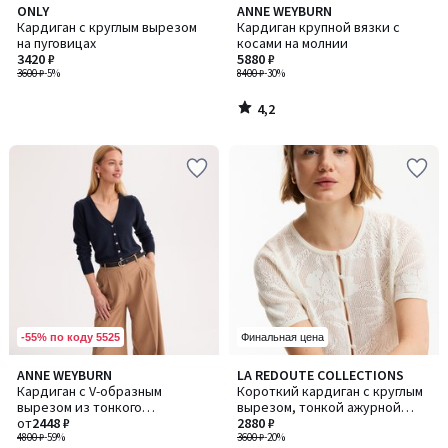
4,2
ONLY
ANNE WEYBURN
/ 5
Кардиган с круглым вырезом
Кардиган крупной вязки с
на пуговицах
косами на молнии
3420 ₽
5880 ₽
3600 ₽
-5%
8400 ₽
-30%
4,2
/
5
-55% по коду 5525
Финальная цена
4,1
4,5
ANNE WEYBURN
LA REDOUTE COLLECTIONS
Количество
/ 5
/ 5
Кардиган с V-образным
Короткий кардиган с круглым
цветов:
вырезом из тонкого
вырезом, тонкой ажурной
2
трикотажа, на пуговицах,
от
2448 ₽
вязки, с застежкой на
2880 ₽
очень мягкий
4800 ₽
-59%
пуговицы
3600 ₽
-20%