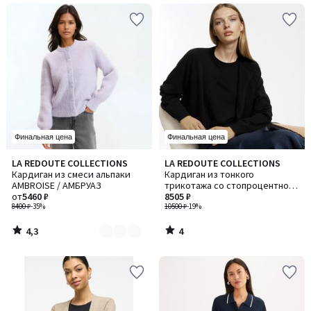
Финальная цена
Финальная цена
4,3
4
LA REDOUTE COLLECTIONS
LA REDOUTE COLLECTIONS
Количество
/ 5
/
Кардиган из смеси альпаки
Кардиган из тонкого
цветов:
5
AMBROISE / АМБРУАЗ
трикотажа со стопроцентной
4
от
5460 ₽
шерстью и круглым вырезом
8505 ₽
8400 ₽
-35%
10500 ₽
-19%
4,3
4
/
/
5
5