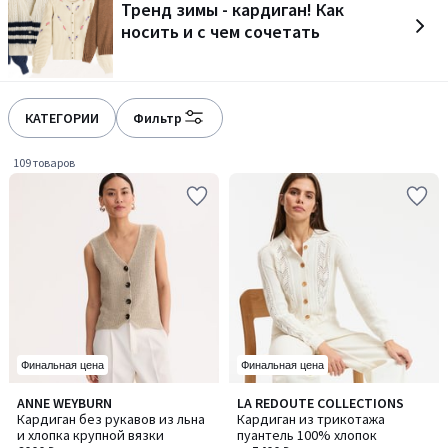
Тренд зимы - кардиган! Как
носить и с чем сочетать
КАТЕГОРИИ
Фильтр
109 товаров
Финальная цена
Финальная цена
4,6
4,5
ANNE WEYBURN
LA REDOUTE COLLECTIONS
/ 5
/ 5
Кардиган без рукавов из льна
Кардиган из трикотажа
и хлопка крупной вязки
пуантель 100% хлопок