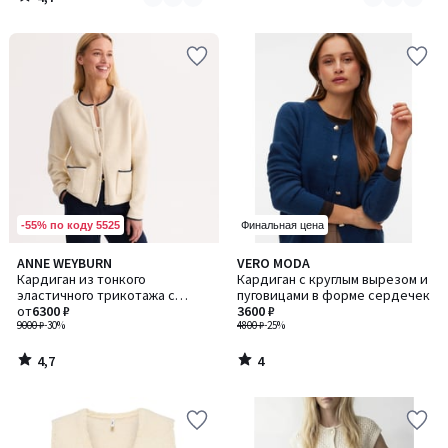
/
5
-55% по коду 5525
Финальная цена
4,7
4
ANNE WEYBURN
VERO MODA
/ 5
/
Кардиган из тонкого
Кардиган с круглым вырезом и
5
эластичного трикотажа с
пуговицами в форме сердечек
контрастной отделкой по
от
6300 ₽
3600 ₽
краям
9000 ₽
-30%
4800 ₽
-25%
4,7
4
/
/
5
5