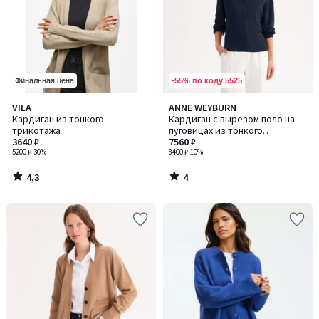
-55% по коду 5525
Финальная цена
4,3
4
VILA
ANNE WEYBURN
/ 5
/
Кардиган из тонкого
Кардиган с вырезом поло на
5
трикотажа
пуговицах из тонкого
3640 ₽
трикотажа
7560 ₽
5200 ₽
-30%
8400 ₽
-10%
4,3
4
/
/
5
5