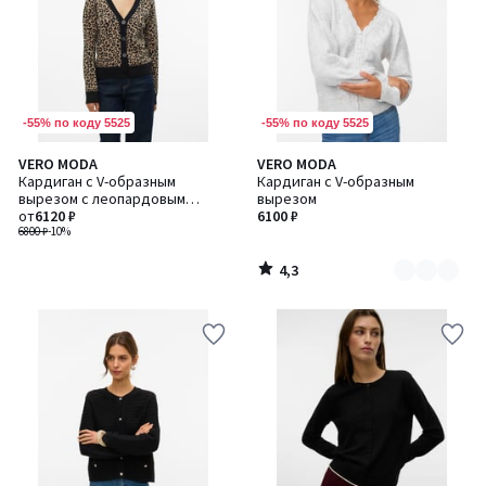
-55% по коду 5525
-55% по коду 5525
4,3
VERO MODA
VERO MODA
Количество
/ 5
Кардиган с V-образным
Кардиган с V-образным
цветов:
вырезом с леопардовым
вырезом
2
принтом
от
6120 ₽
6100 ₽
6800 ₽
-10%
4,3
/
5