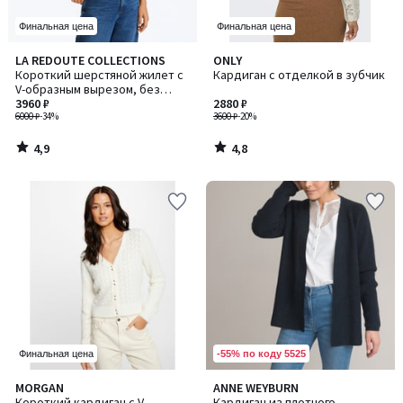
Финальная цена
Финальная цена
4,9
4,8
LA REDOUTE COLLECTIONS
ONLY
/ 5
/ 5
Короткий шерстяной жилет с
Кардиган с отделкой в зубчик
V-образным вырезом, без
рукавов и на пуговицах
3960 ₽
2880 ₽
6000 ₽
-34%
3600 ₽
-20%
4,9
4,8
/
/
5
5
-55% по коду 5525
Финальная цена
4,7
4,6
MORGAN
ANNE WEYBURN
/ 5
/ 5
Короткий кардиган с V-
Кардиган из плотного