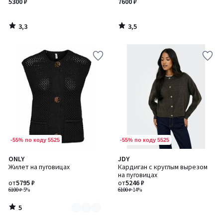
5300 ₽
7600 ₽
3,3
3,5
/
/
5
5
-55% по коду 5525
-55% по коду 5525
5
ONLY
JDY
Количество
/
Жилет на пуговицах
Кардиган с круглым вырезом
цветов:
5
на пуговицах
2
от
5795 ₽
от
5246 ₽
6100 ₽
-5%
6100 ₽
-14%
5
/
5