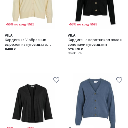
-55% по коду 5525
-55% по коду 5525
VILA
VILA
Кардиган с V-образным
Кардиган с воротником поло и
вырезом на пуговицах и
золотыми пуговицами
декоративной деталью в
8400 ₽
от
6120 ₽
виде сердечка на груди
6800 ₽
-10%