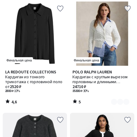
Финальная цена
Финальная цена
4,6
5
LA REDOUTE COLLECTIONS
POLO RALPH LAUREN
Количество
/ 5
/
Кардиган из тонкого
Кардиган с круглым вырезом
цветов:
5
трикотажа с горловиной поло
горловины и длинными
2
от
2520 ₽
рукавами, выполненный
24710 ₽
2800 ₽
-10%
вязкой «косы»
35300 ₽
-30%
4,6
5
/
/
5
5