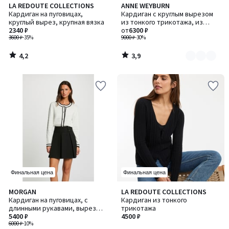
4,2
3,9
LA REDOUTE COLLECTIONS
ANNE WEYBURN
Количество
/ 5
/ 5
Кардиган на пуговицах,
Кардиган с круглым вырезом
цветов:
круглый вырез, крупная вязка
из тонкого трикотажа, из
2
2340 ₽
смесовой шерсти
от
6300 ₽
3600 ₽
-35%
9000 ₽
-30%
4,2
3,9
/
/
5
5
Финальная цена
Финальная цена
4
4,3
MORGAN
LA REDOUTE COLLECTIONS
/
/ 5
Кардиган на пуговицах, с
Кардиган из тонкого
5
длинными рукавами, вырез
трикотажа
круглый
5400 ₽
4500 ₽
6000 ₽
-10%