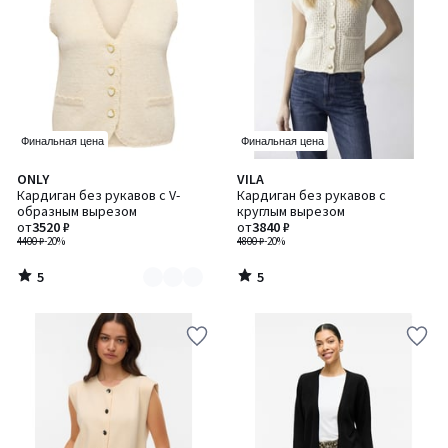
Финальная цена
Финальная цена
5
5
ONLY
VILA
Количество
/
/
Кардиган без рукавов с V-
Кардиган без рукавов с
цветов:
5
5
образным вырезом
круглым вырезом
2
от
3520 ₽
от
3840 ₽
4400 ₽
-20%
4800 ₽
-20%
5
5
/
/
5
5