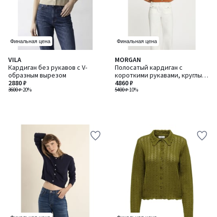
Финальная цена
Финальная цена
VILA
MORGAN
Кардиган без рукавов с V-
Полосатый кардиган с
образным вырезом
короткими рукавами, круглый
2880 ₽
вырез
4860 ₽
3600 ₽
-20%
5400 ₽
-10%