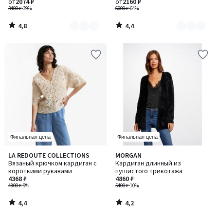
от
2074 ₽
от
2160 ₽
3400 ₽
-39%
6000 ₽
-64%
4,8
4,4
/
/
5
5
Финальная цена
Финальная цена
4,4
4,2
LA REDOUTE COLLECTIONS
MORGAN
/ 5
/ 5
Вязаный крючком кардиган с
Кардиган длинный из
короткими рукавами
пушистого трикотажа
4368 ₽
4860 ₽
4800 ₽
-9%
5400 ₽
-10%
4,4
4,2
/
/
5
5