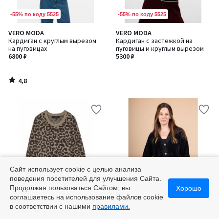
-55% по коду 5525
-55% по коду 5525
4,8
VERO MODA
VERO MODA
/ 5
Кардиган с круглым вырезом
Кардиган с застежкой на
на пуговицах
пуговицы и круглым вырезом
6800 ₽
5300 ₽
4,8
/
5
Сайт использует cookie с целью анализа
поведения посетителей для улучшения Сайта.
Продолжая пользоваться Сайтом, вы
Хорошо
-55% по коду 5525
-55% по коду 5525
соглашаетесь на использование файлов cookie
в соответствии с нашими
правилами.
5
VERO MODA
SEE U SOON
/
Кардиган с застежкой на
Кардиган на пуговицах с V-