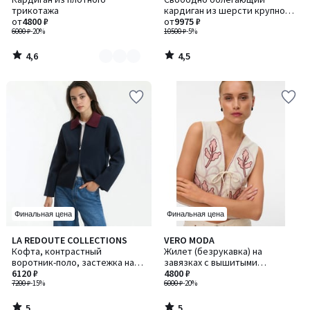
цветов:
трикотажа
кардиган из шерсти крупной
2
от
4800 ₽
вязки
от
9975 ₽
6000 ₽
-20%
10500 ₽
-5%
4,6
4,5
/
/
5
5
Финальная цена
Финальная цена
5
5
LA REDOUTE COLLECTIONS
VERO MODA
/
/
Кофта, контрастный
Жилет (безрукавка) на
5
5
воротник-поло, застежка на
завязках с вышитыми
молнию
6120 ₽
рисунками
4800 ₽
7200 ₽
-15%
6000 ₽
-20%
5
5