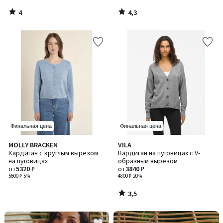
4
4,3
/
/
5
5
Финальная цена
Финальная цена
3,5
MOLLY BRACKEN
VILA
/ 5
Кардиган с круглым вырезом
Кардиган на пуговицах с V-
на пуговицах
образным вырезом
от
5320 ₽
от
3840 ₽
5600 ₽
-5%
4800 ₽
-20%
3,5
/
5