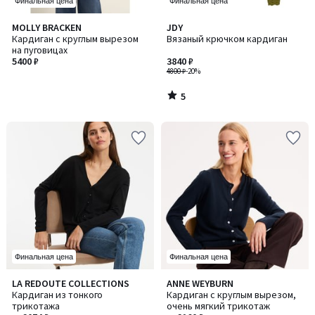
Финальная цена
Финальная цена
5
MOLLY BRACKEN
JDY
/
Кардиган с круглым вырезом
Вязаный крючком кардиган
5
на пуговицах
5400 ₽
3840 ₽
4800 ₽
-20%
5
/
5
Финальная цена
Финальная цена
4,8
4,4
LA REDOUTE COLLECTIONS
ANNE WEYBURN
Количество
Количество
/ 5
/ 5
Кардиган из тонкого
Кардиган с круглым вырезом,
цветов:
цветов:
трикотажа
очень мягкий трикотаж
2
2