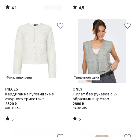
4,1
4,5
/
/
5
5
Финальная цена
Финальная цена
5
5
PIECES
ONLY
/
/
Кардиган на пуговицах из
Жилет без рукавов с V-
5
5
ажурного трикотажа
образным вырезом
3520 ₽
2880 ₽
4400 ₽
-20%
3600 ₽
-20%
5
5
/
/
5
5