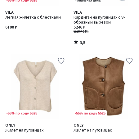
-55% по коду 5525
Финальная цена
3,5
VILA
VILA
/ 5
Легкая жилетка с блестками
Кардиган на пуговицах с V-
образным вырезом
6100 ₽
5246 ₽
6100 ₽
-14%
3,5
/
5
-55% по коду 5525
-55% по коду 5525
3,3
3,5
ONLY
ONLY
/ 5
/ 5
Жилет на пуговицах
Жилет на пуговицах