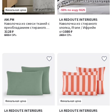
-55% по коду 5525
Финальная цена
AM.PM
LA REDOUTE INTERIEURS
Наволочка из смеси тканей с
Наволочка из стираного
преобладанием стираного
хлопка, Ifrane / Ифрейн
льна, JOSELIA / ДЖОЗЕЛИЯ
3128 ₽
от
1080 ₽
6800 ₽
-54%
2400 ₽
-55%
Финальная цена
Финальная цена
3,5
3,5
LA REDOUTE INTERIEURS
LA REDOUTE INTERIEURS
Количество