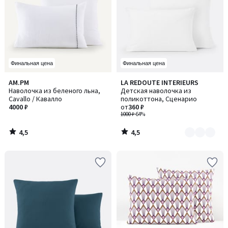
Финальная цена
Финальная цена
4,5
4,5
AM.PM
LA REDOUTE INTERIEURS
Количество
/ 5
/ 5
Наволочка из беленого льна,
Детская наволочка из
цветов:
Cavallo / Кавалло
поликоттона, Сценарио
5
4000 ₽
от
360 ₽
1000 ₽
-64%
4,5
4,5
/
/
5
5