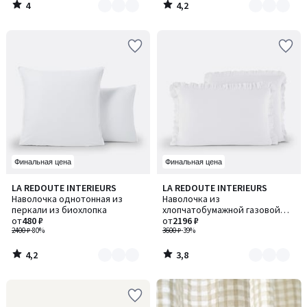
4
4,2
/
/
5
5
Финальная цена
Финальная цена
4,2
3,8
LA REDOUTE INTERIEURS
LA REDOUTE INTERIEURS
Количество
Количество
/ 5
/ 5
Наволочка однотонная из
Наволочка из
цветов:
цветов:
перкали из биохлопка
хлопчатобумажной газовой
3
6
от
480 ₽
ткани с воланом, Kumla / Кумла
от
2196 ₽
2400 ₽
-80%
3600 ₽
-39%
4,2
3,8
/
/
5
5
-