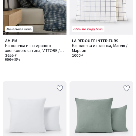
-55% по коду 5525
Финальная цена
AM.PM
LA REDOUTE INTERIEURS
Наволочка из стираного
Наволочка из хлопка, Marvin /
хлопкового сатина, VITTORE /
Марвин
ВИТТОР
2655 ₽
1000 ₽
5900 ₽
-55%