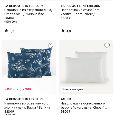
3,6
3,8
LA REDOUTE INTERIEURS
LA REDOUTE INTERIEURS
/ 5
/ 5
Наволочка из стираного льна,
Наволочка из стираного
Limona bleu / Лимона бле
хлопка, Seersuckerr /
3840 ₽
Сирсакер
1600 ₽
4800 ₽
-20%
3,6
3,8
/
/
5
5
-55% по коду 5525
Финальная цена
4,3
LA REDOUTE INTERIEURS
AM.PM
/ 5
Наволочка из осветленного
Наволочка из осветленного
хлопка / льна, Balina / Балина
европейского льна, Chiba /
3834 ₽
Шиба
5900 ₽