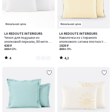
Финальная цена
Финальная цена
4
4,2
LA REDOUTE INTERIEURS
LA REDOUTE INTERIEURS
Количество
/
/ 5
Чехол для подушки из
Наволочка из стираного
цветов:
5
хлопковой перкали, 80 нитей/
хлопкового сатина плотностью
3
см², Scénario / Сценарио
630 ₽
118 нитей/см², Victor / Виктор
1820 ₽
1800 ₽
-65%
2800 ₽
-35%
4
4,2
/
/
5
5