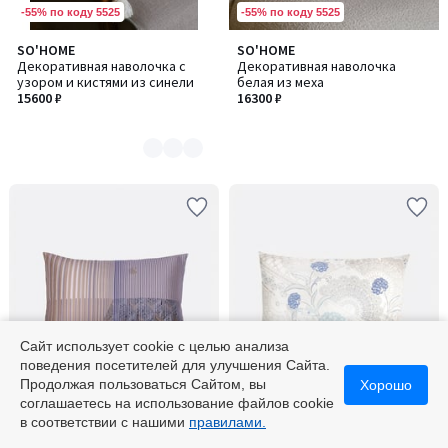
-55% по коду 5525
-55% по коду 5525
SO'HOME
SO'HOME
Количество
Декоративная наволочка с
Декоративная наволочка
цветов:
узором и кистями из синели
белая из меха
3
15600 ₽
16300 ₽
Сайт использует cookie с целью анализа
поведения посетителей для улучшения Сайта.
-55% по коду 5525
-55% по коду 5525
Продолжая пользоваться Сайтом, вы
Хорошо
соглашаетесь на использование файлов cookie
SO'HOME
SO'HOME
Количество
в соответствии с нашими
правилами.
Наволочка с клапаном, 50х70
Наволочка с клапаном, 50х70
цветов:
см
см