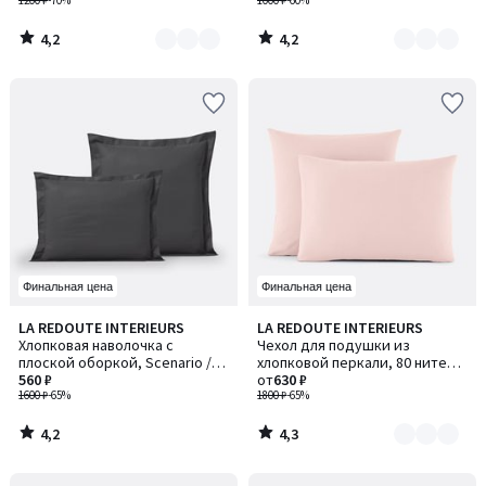
1200 ₽
-70%
1000 ₽
-60%
4,2
4,2
/
/
5
5
Финальная цена
Финальная цена
4,2
4,3
LA REDOUTE INTERIEURS
LA REDOUTE INTERIEURS
Количество
/ 5
/ 5
Хлопковая наволочка с
Чехол для подушки из
цветов:
плоской оборкой, Scenario /
хлопковой перкали, 80 нитей/
5
Сценарио
560 ₽
см², Scenario / Сценарио
от
630 ₽
1600 ₽
-65%
1800 ₽
-65%
4,2
4,3
/
/
5
5