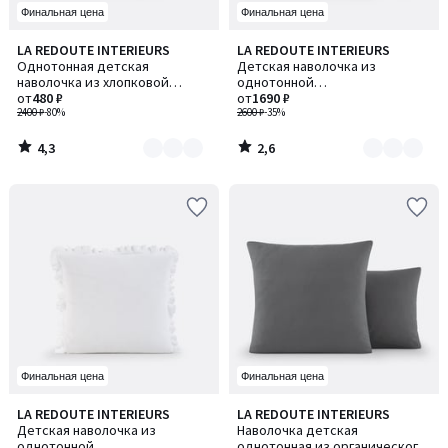
Финальная цена
Финальная цена
4,3
2,6
LA REDOUTE INTERIEURS
LA REDOUTE INTERIEURS
Количество
Количество
/ 5
/ 5
Однотонная детская
Детская наволочка из
цветов:
цветов:
наволочка из хлопковой
однотонной
3
5
перкали
от
480 ₽
хлопчатобумажной газовой
от
1690 ₽
2400 ₽
-80%
ткани, Kumla / Кумла
2600 ₽
-35%
4,3
2,6
/
/
5
5
Финальная цена
Финальная цена
3
3,5
LA REDOUTE INTERIEURS
LA REDOUTE INTERIEURS
Количество
Количество
/
/ 5
Детская наволочка из
Наволочка детская
цветов:
цветов:
5
однотонной
однотонная из органического