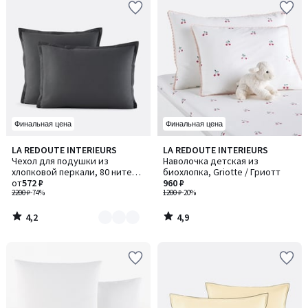
Финальная цена
Финальная цена
4,2
4,9
LA REDOUTE INTERIEURS
LA REDOUTE INTERIEURS
Количество
/ 5
/ 5
Чехол для подушки из
Наволочка детская из
цветов:
хлопковой перкали, 80 нитей/
биохлопка, Griotte / Гриотт
2
см², Scenario / Сценарио
от
572 ₽
960 ₽
2200 ₽
-74%
1200 ₽
-20%
4,2
4,9
/
/
5
5