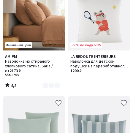
-55% по коду 5525
Финальная цена
4,8
AM.PM
LA REDOUTE INTERIEURS
Количество
/ 5
Наволочка из стираного
Наволочка для детской
цветов:
хлопкового сатина, Saria /
подушки из переработанного
4
Сариа
от
2173 ₽
хлопка (30%), Neilo / Неило
1200 ₽
5300 ₽
-59%
4,8
/
5