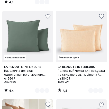
4,6
/
5
Финальная цена
Финальная цена
4,4
4,8
LA REDOUTE INTERIEURS
LA REDOUTE INTERIEURS
Количество
Количество
/ 5
/ 5
Наволочка детская
Полосатый чехол для подушки
цветов:
цветов:
однотонная из стираного
из стираного льна, Limona /
6
2
хлопка, Scenario / Сценарио
от
560 ₽
Лимона
от
3840 ₽
1600 ₽
-85%
4800 ₽
-20%
4,4
4,8
/
/
5
5