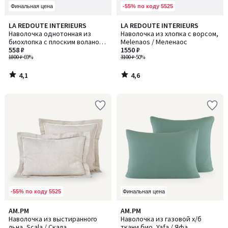
-55% по коду 5525
Финальная цена
4,1
4,6
LA REDOUTE INTERIEURS
LA REDOUTE INTERIEURS
/ 5
/ 5
Наволочка однотонная из
Наволочка из хлопка с ворсом,
биохлопка с плоским воланом,
Melenaos / Меленаос
Scenario / Сценарио
558 ₽
1550 ₽
1800 ₽
-69%
3100 ₽
-50%
4,1
4,6
/
/
5
5
-55% по коду 5525
Финальная цена
4,5
4,1
AM.PM
AM.PM
Количество
/ 5
/ 5
Наволочка из выстиранного
Наволочка из газовой х/б
цветов:
льна, Scala / Скала
ткани био, Yafa / Яфа