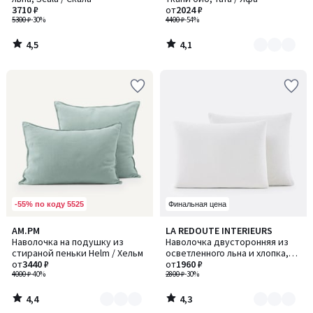
4
3710 ₽
от
2024 ₽
5300 ₽
-30%
4400 ₽
-54%
4,5
4,1
/
/
5
5
-55% по коду 5525
Финальная цена
4,4
4,3
AM.PM
LA REDOUTE INTERIEURS
Количество
Количество
/ 5
/ 5
Наволочка на подушку из
Наволочка двусторонняя из
цветов:
цветов:
стираной пеньки Helm / Хельм
осветленного льна и хлопка,
4
2
от
3440 ₽
Annaba / Аннаба
от
1960 ₽
4000 ₽
-40%
2800 ₽
-30%
4,4
4,3
/
/