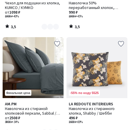
/ 5
/ 5
Чехол для подушки из хлопка,
Наволочка 50%
цветов:
KUMCO / КУМКО
переработанный хлопок,
4
от
1098 ₽
Tabaka / Табака, красная
990 ₽
1800 ₽
-40%
1800 ₽
-45%
3,5
3,5
/
/
5
5
-55% по коду 5525
Финальная цена
4,6
AM.PM
LA REDOUTE INTERIEURS
Количество
/ 5
Наволочка из стираной
Наволочка из стиранного
цветов:
хлопковой перкали, Sabbal /
хлопка, Shabby / Шебби
2
Саббал
от
2508 ₽
496 ₽
3800 ₽
-34%
1600 ₽
-69%