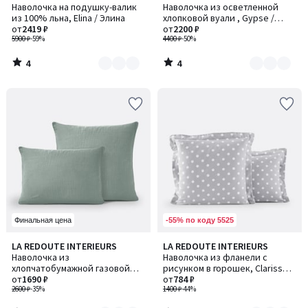
/
/
Наволочка на подушку-валик
Наволочка из осветленной
цветов:
цветов:
5
5
из 100% льна, Elina / Элина
хлопковой вуали , Gypse /
3
3
от
2419 ₽
Джипс
от
2200 ₽
5900 ₽
-59%
4400 ₽
-50%
4
4
/
/
5
5
-55% по коду 5525
Финальная цена
4
4,2
LA REDOUTE INTERIEURS
LA REDOUTE INTERIEURS
Количество
Количество
/
/ 5
Наволочка из
Наволочка из фланели с
цветов:
цветов:
5
хлопчатобумажной газовой
рисунком в горошек, Clarisse /
4
2
ткани, Kumla / Кумла
от
1690 ₽
Кларисс
от
784 ₽
2600 ₽
-35%
1400 ₽
-44%