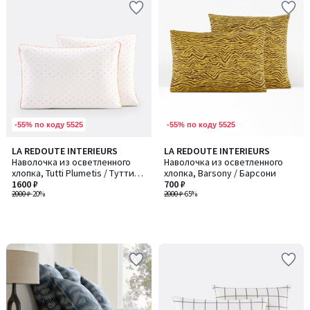
-55% по коду 5525
-55% по коду 5525
LA REDOUTE INTERIEURS
LA REDOUTE INTERIEURS
Наволочка из осветленного
Наволочка из осветленного
хлопка, Tutti Plumetis / Тутти
хлопка, Barsony / Барсони
Пламетис
1600 ₽
700 ₽
2000 ₽
-20%
2000 ₽
-65%