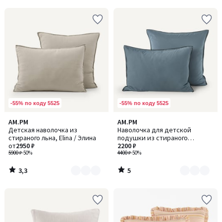
-55% по коду 5525
-55% по коду 5525
3,3
5
AM.PM
AM.PM
Количество
Количество
/ 5
/
Детская наволочка из
Наволочка для детской
цветов:
цветов:
5
стираного льна, Elina / Элина
подушки из стираного
2
3
от
2950 ₽
биохлопкового плотна, Gypse /
2200 ₽
5900 ₽
-50%
Джипс
4400 ₽
-50%
3,3
5
/
/
5
5