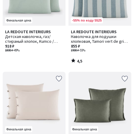
-55% по коду 5525
Финальная цена
4,5
LA REDOUTE INTERIEURS
LA REDOUTE INTERIEURS
/ 5
Детская наволочка, газ/
Наволочка для подушки
стираный хлопок, Kumco /
хлопковая, Tamori vert de gris /
Кумко
918 ₽
Тамори вер де гри
855 ₽
1800 ₽
-49%
1900 ₽
-55%
4,5
/
5
Финальная цена
Финальная цена