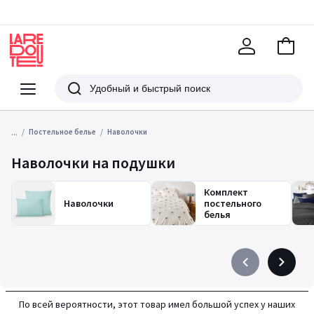
В
корзи
La
Redoute
Меню
Поиск
...
Постельное белье
Наволочки
Наволочки на подушки
Комплект
Наволочки
постельного
белья
Précédent
Suivant
-
-
défiler
défiler
По всей вероятности, этот товар имел большой успех у наших
à
à