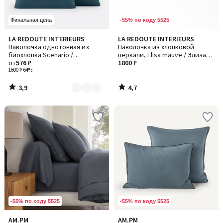
-55% по коду 5525
Финальная цена
3,9
4,7
LA REDOUTE INTERIEURS
LA REDOUTE INTERIEURS
Количество
/ 5
/ 5
Наволочка однотонная из
Наволочка из хлопковой
цветов:
биохлопка Scenario /
перкали, Elisa mauve / Элиза
2
Сценарио
от
576 ₽
мов
1800 ₽
1600 ₽
-64%
3,9
4,7
/
/
5
5
-55% по коду 5525
-55% по коду 5525
4
4
AM.PM
AM.PM
Количество
Количество