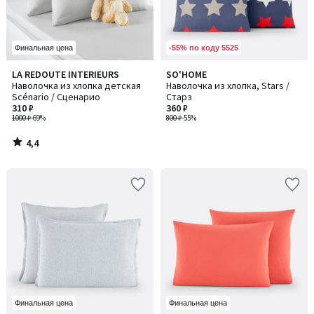
-55% по коду 5525
Финальная цена
4,4
LA REDOUTE INTERIEURS
SO'HOME
/ 5
Наволочка из хлопка детская
Наволочка из хлопка, Stars /
Scénario / Сценарио
Старз
310 ₽
360 ₽
1000 ₽
-69%
800 ₽
-55%
4,4
/
5
Финальная цена
Финальная цена