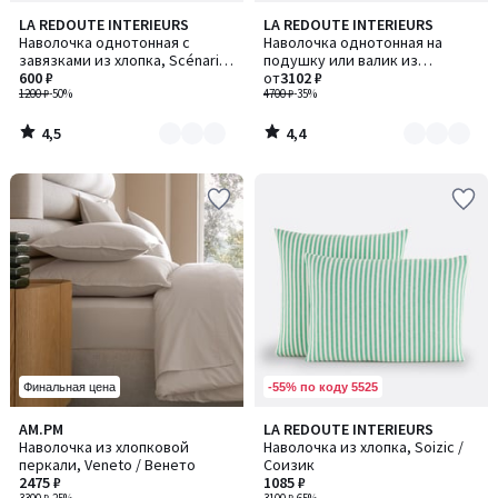
4,5
4,4
LA REDOUTE INTERIEURS
LA REDOUTE INTERIEURS
Количество
Количество
/ 5
/ 5
Наволочка однотонная с
Наволочка однотонная на
цветов:
цветов:
завязками из хлопка, Scénario
подушку или валик из
2
10
/ Сценарио
600 ₽
стираного льна
от
3102 ₽
1200 ₽
-50%
4700 ₽
-35%
4,5
4,4
/
/
5
5
-55% по коду 5525
Финальная цена
5
3,8
AM.PM
LA REDOUTE INTERIEURS
/
/ 5
Наволочка из хлопковой
Наволочка из хлопка, Soizic /
5
перкали, Veneto / Венето
Соизик
2475 ₽
1085 ₽