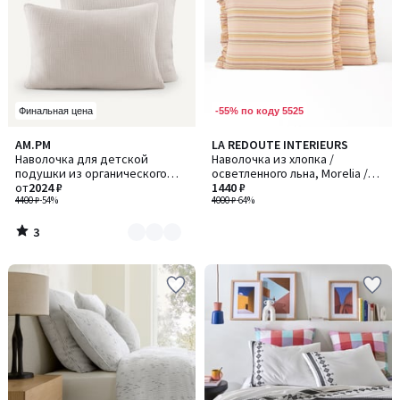
-55% по коду 5525
Финальная цена
3
AM.PM
LA REDOUTE INTERIEURS
Количество
/
Наволочка для детской
Наволочка из хлопка /
цветов:
5
подушки из органического
осветленного льна, Morelia /
4
хлопкового газа, Yafa / Яфа
от
2024 ₽
Морелия
1440 ₽
4400 ₽
-54%
4000 ₽
-64%
3
/
5