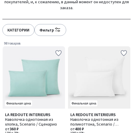
покупателей, и, к сожалению, в данный момент он недоступен для
gauche
droite
заказа.
КАТЕГОРИИ
Фильтр
98 товаров
Финальная цена
Финальная цена
4,2
4,2
LA REDOUTE INTERIEURS
LA REDOUTE INTERIEURS
Количество
Количество
/ 5
/ 5
Наволочка однотонная из
Наволочка однотонная из
цветов:
цветов:
хлопка, Scenario / Сценарио
поликоттона, Scenario /
6
5
от
360 ₽
Сценарио
от
400 ₽