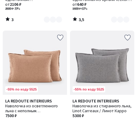
7
2
хлопчатобумажной газовой
от
2106 ₽
хлопка, Scenario / Сценарио
от
640 ₽
ткани, Kumla / Кумла
2600 ₽
-39%
1600 ₽
-60%
3
3,5
/
/
5
5
-55% по коду 5525
-55% по коду 5525
LA REDOUTE INTERIEURS
LA REDOUTE INTERIEURS
Наволочка из осветленного
Наволочка из стиранного льна,
льна с неполным
Linot Carreaux / Линот Карро
переплетением, Linot / Линот
7500 ₽
5300 ₽