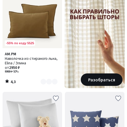
-55% по коду 5525
4,3
AM.PM
Количество
/ 5
Наволочка из стираного льна,
цветов:
Elina / Элина
2
от
2950 ₽
5900 ₽
-50%
Разобраться
4,3
/
5