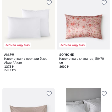
-55% по коду 5525
-55% по коду 5525
AM.PM
SO'HOME
Наволочка из перкали био,
Наволочка с клапаном, 50х70
Akao / Акао
см
1375 ₽
8600 ₽
2500 ₽
-45%