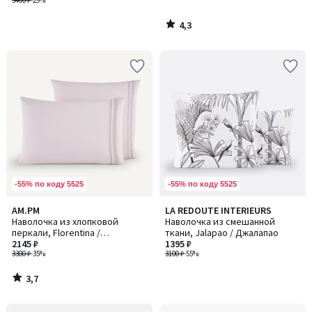
5400 ₽
-29%
4,3
/
5
-55% по коду 5525
-55% по коду 5525
3,7
AM.PM
LA REDOUTE INTERIEURS
/ 5
Наволочка из хлопковой
Наволочка из смешанной
перкали, Florentina /
ткани, Jalapao / Джалапао
Флорентина
2145 ₽
1395 ₽
3300 ₽
-35%
3100 ₽
-55%
3,7
/
5