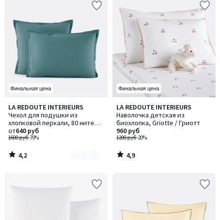
Финальная цена
Финальная цена
4,2
4,9
LA REDOUTE INTERIEURS
LA REDOUTE INTERIEURS
Количество
/ 5
/ 5
Чехол для подушки из
Наволочка детская из
цветов:
хлопковой перкали, 80 нитей/
биохлопка, Griotte / Гриотт
3
см², Scenario / Сценарио
от
640 руб
960 руб
1600 руб
-70%
1200 руб
-20%
4,2
4,9
/
/
5
5