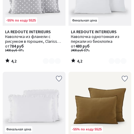
-55% по коду 5525
Финальная цена
4,2
4,2
LA REDOUTE INTERIEURS
LA REDOUTE INTERIEURS
Количество
Количество
/ 5
/ 5
Наволочка из фланели с
Наволочка однотонная из
цветов:
цветов:
рисунком в горошек, Clarisse /
перкали из биохлопка
2
3
Кларисс
от
784 руб
от
480 руб
1400 руб
-44%
2400 руб
-80%
4,2
4,2
/
/
5
5
-55% по коду 5525
Финальная цена