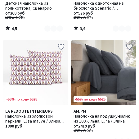
/ 5
/ 5
Детская наволочка из
Наволочка однотонная из
цветов:
цветов:
поликоттона, Сценарио
биохлопка Scenario /
6
2
от
360 руб
Сценарио
от
576 руб
1000 руб
-64%
1600 руб
-64%
4,5
3,9
/
/
5
5
-55% по коду 5525
-55% по коду 5525
4,7
4
LA REDOUTE INTERIEURS
AM.PM
Количество
/ 5
/
Наволочка из хлопковой
Наволочка на подушку-валик
цветов:
5
перкали, Elisa mauve / Элиза
из 100% льна, Elina / Элина
3
мов
1800 руб
от
2419 руб
5900 руб
-59%