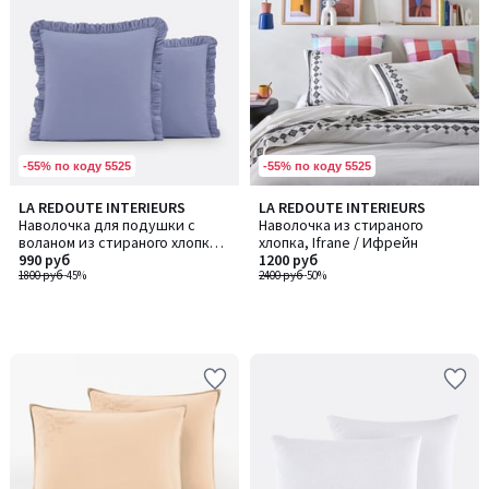
-55% по коду 5525
-55% по коду 5525
LA REDOUTE INTERIEURS
LA REDOUTE INTERIEURS
Наволочка для подушки с
Наволочка из стираного
воланом из стираного хлопка,
хлопка, Ifrane / Ифрейн
Scenario / Сценарио
990 руб
1200 руб
1800 руб
-45%
2400 руб
-50%