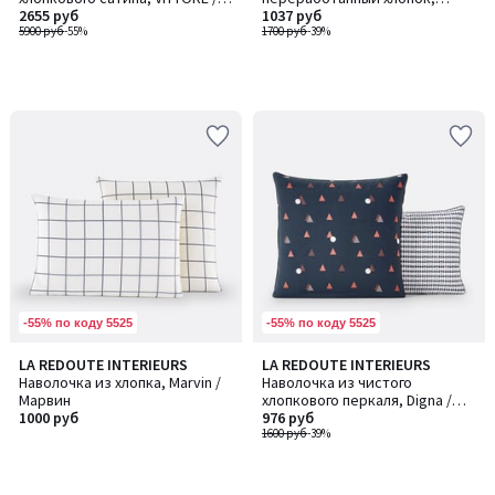
ВИТТОР
2655 руб
Karmélie / Кармели
1037 руб
5900 руб
-55%
1700 руб
-39%
-55% по коду 5525
-55% по коду 5525
LA REDOUTE INTERIEURS
LA REDOUTE INTERIEURS
Наволочка из хлопка, Marvin /
Наволочка из чистого
Марвин
хлопкового перкаля, Digna /
1000 руб
Дигна
976 руб
1600 руб
-39%