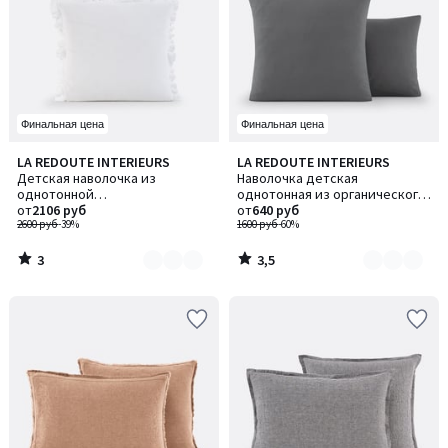
Финальная цена
Финальная цена
3
3,5
LA REDOUTE INTERIEURS
LA REDOUTE INTERIEURS
Количество
Количество
/
/ 5
Детская наволочка из
Наволочка детская
цветов:
цветов:
5
однотонной
однотонная из органического
7
2
хлопчатобумажной газовой
от
2106 руб
хлопка, Scenario / Сценарио
от
640 руб
ткани, Kumla / Кумла
2600 руб
-39%
1600 руб
-60%
3
3,5
/
/
5
5