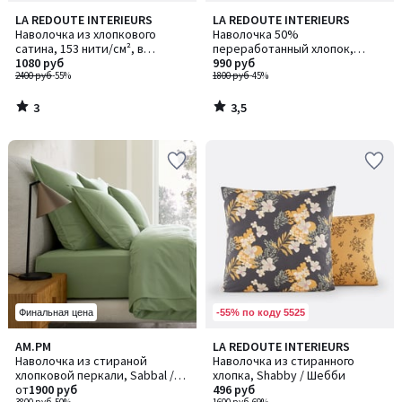
3
3,5
LA REDOUTE INTERIEURS
LA REDOUTE INTERIEURS
/
/ 5
Наволочка из хлопкового
Наволочка 50%
5
сатина, 153 нити/см², в
переработанный хлопок,
полоску Opale / Опаль
1080 руб
Tabaka / Табака, красная
990 руб
2400 руб
-55%
1800 руб
-45%
3
3,5
/
/
5
5
-55% по коду 5525
Финальная цена
4,6
AM.PM
LA REDOUTE INTERIEURS
Количество
/ 5
Наволочка из стираной
Наволочка из стиранного
цветов:
хлопковой перкали, Sabbal /
хлопка, Shabby / Шебби
3
Саббал
от
1900 руб
496 руб