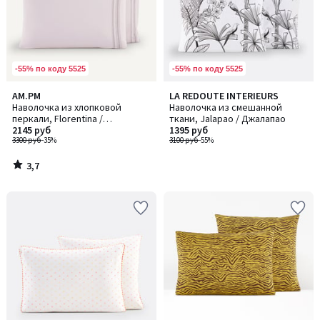
-55% по коду 5525
-55% по коду 5525
3,7
AM.PM
LA REDOUTE INTERIEURS
/ 5
Наволочка из хлопковой
Наволочка из смешанной
перкали, Florentina /
ткани, Jalapao / Джалапао
Флорентина
2145 руб
1395 руб
3300 руб
-35%
3100 руб
-55%
3,7
/
5