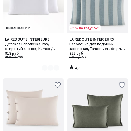
-55% по коду 5525
Финальная цена
4,5
LA REDOUTE INTERIEURS
LA REDOUTE INTERIEURS
Количество
/ 5
Детская наволочка, газ/
Наволочка для подушки
цветов:
стираный хлопок, Kumco /
хлопковая, Tamori vert de gris /
2
Кумко
918 руб
Тамори вер де гри
855 руб
1800 руб
-49%
1900 руб
-55%
4,5
/
5