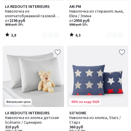
3,8
4,3
LA REDOUTE INTERIEURS
AM.PM
Количество
Количество
/ 5
/ 5
Наволочка из
Наволочка из стираного льна,
цветов:
цветов:
хлопчатобумажной газовой
Elina / Элина
6
2
ткани с воланом, Kumla / Кумла
от
2196 руб
от
2950 руб
3600 руб
-39%
5900 руб
-50%
3,8
4,3
/
/
5
5
-55% по коду 5525
Финальная цена
4,4
LA REDOUTE INTERIEURS
SO'HOME
/ 5
Наволочка из хлопка детская
Наволочка из хлопка, Stars /
Scénario / Сценарио
Старз
310 руб
360 руб