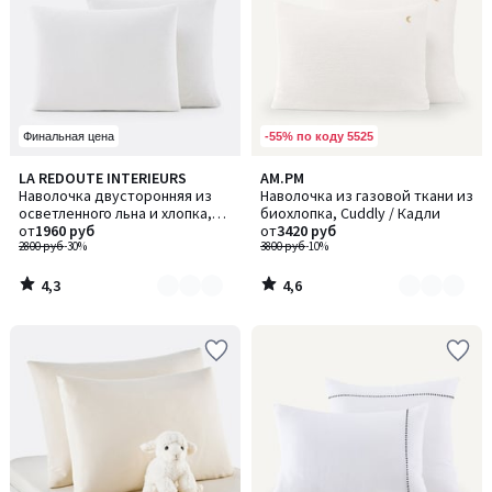
-55% по коду 5525
Финальная цена
4,3
4,6
LA REDOUTE INTERIEURS
AM.PM
Количество
Количество
/ 5
/ 5
Наволочка двусторонняя из
Наволочка из газовой ткани из
цветов:
цветов:
осветленного льна и хлопка,
биохлопка, Cuddly / Кадли
2
2
Annaba / Аннаба
от
1960 руб
от
3420 руб
2800 руб
-30%
3800 руб
-10%
4,3
4,6
/
/
5
5