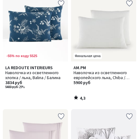
-55% по коду 5525
Финальная цена
4,3
LA REDOUTE INTERIEURS
AM.PM
/ 5
Наволочка из осветленного
Наволочка из осветленного
хлопка / льна, Balina / Балина
европейского льна, Chiba /
3834 руб
Шиба
5900 руб
5400 руб
-29%
4,3
/
5