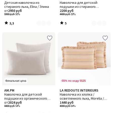
/ 5
/
Детская наволочка из
Наволочка для детской
цветов:
цветов:
5
стираного льна, Elina / Элина
подушки из стираного
2
3
от
2950 руб
биохлопкового плотна, Gypse /
2200 руб
5900 руб
-50%
Джипс
4400 руб
-50%
3,3
5
/
/
5
5
-55% по коду 5525
Финальная цена
3
AM.PM
LA REDOUTE INTERIEURS
Количество
/
Наволочка для детской
Наволочка из хлопка /
цветов:
5
подушки из органического
осветленного льна, Morelia /
4
хлопкового газа, Yafa / Яфа
от
2024 руб
Морелия
1440 руб
4400 руб
-54%
4000 руб
-64%