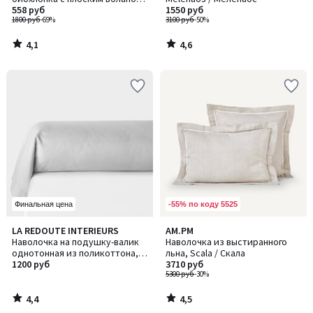
Scenario / Сценарио
558 руб
1550 руб
1800 руб
-69%
3100 руб
-50%
4,1
4,6
/
/
5
5
-55% по коду 5525
Финальная цена
4,4
4,5
LA REDOUTE INTERIEURS
AM.PM
/ 5
/ 5
Наволочка на подушку-валик
Наволочка из выстиранного
однотонная из поликоттона,
льна, Scala / Скала
Scenario / Сценарио
1200 руб
3710 руб
5300 руб
-30%
4,4
4,5
/
/