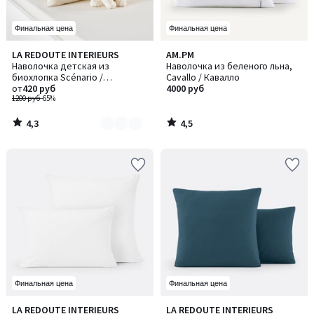
Финальная цена
Финальная цена
4,3
4,5
LA REDOUTE INTERIEURS
AM.PM
Количество
/ 5
/ 5
Наволочка детская из
Наволочка из беленого льна,
цветов:
биохлопка Scénario /
Cavallo / Кавалло
2
Сценарио
от
420 руб
4000 руб
1200 руб
-65%
4,3
4,5
/
/
5
5
Финальная цена
Финальная цена
4,5
3,9
LA REDOUTE INTERIEURS
LA REDOUTE INTERIEURS
Количество
Количество