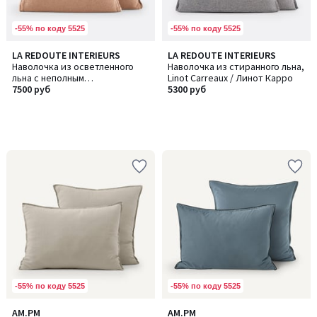
-55% по коду 5525
-55% по коду 5525
LA REDOUTE INTERIEURS
LA REDOUTE INTERIEURS
Наволочка из осветленного
Наволочка из стиранного льна,
льна с неполным
Linot Carreaux / Линот Карро
переплетением, Linot / Линот
7500 руб
5300 руб
-55% по коду 5525
-55% по коду 5525
3,3
5
AM.PM
AM.PM
Количество
Количество