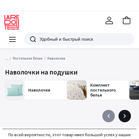
В
корзи
La
Redoute
Меню
Поиск
...
Постельное белье
Наволочки
Наволочки на подушки
Комплект
Наволочки
постельного
белья
Précédent
Suivant
-
-
défiler
défiler
По всей вероятности, этот товар имел большой успех у наших
à
à