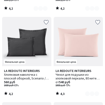
1200 руб
-69%
1000 руб
-60%
4,2
4,2
/
/
5
5
Финальная цена
Финальная цена
4,2
4,3
LA REDOUTE INTERIEURS
LA REDOUTE INTERIEURS
Количество
/ 5
/ 5
Хлопковая наволочка с
Чехол для подушки из
цветов:
плоской оборкой, Scenario /
хлопковой перкали, 80 нитей/
6
Сценарио
560 руб
см², Scenario / Сценарио
от
540 руб
1600 руб
-65%
1800 руб
-70%
4,2
4,3
/
/
5
5