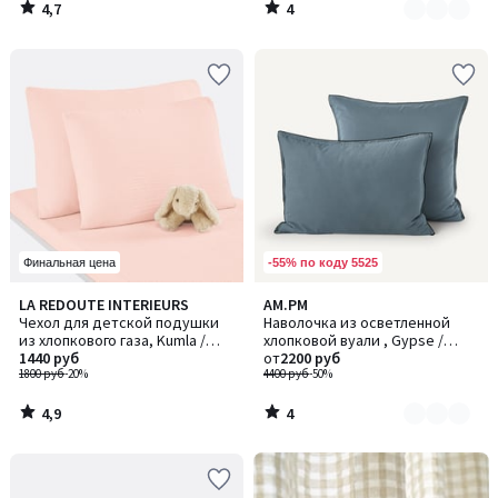
4,7
4
/
/
5
5
-55% по коду 5525
Финальная цена
4,9
4
LA REDOUTE INTERIEURS
AM.PM
Количество
/ 5
/
Чехол для детской подушки
Наволочка из осветленной
цветов:
5
из хлопкового газа, Kumla /
хлопковой вуали , Gypse /
3
Кумла
1440 руб
Джипс
от
2200 руб
1800 руб
-20%
4400 руб
-50%
4,9
4
/
/
5
5
-