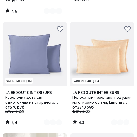
3800 руб
-50%
1600 руб
-69%
4,6
/
5
Финальная цена
Финальная цена
4,4
4,8
LA REDOUTE INTERIEURS
LA REDOUTE INTERIEURS
Количество
Количество
/ 5
/ 5
Наволочка детская
Полосатый чехол для подушки
цветов:
цветов:
однотонная из стираного
из стираного льна, Limona /
2
2
хлопка, Scenario / Сценарио
от
576 руб
Лимона
от
3840 руб
1600 руб
-85%
4800 руб
-20%
4,4
4,8
/
/
5
5