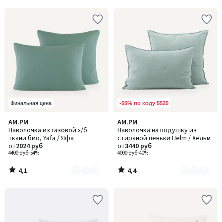
5
5
-55% по коду 5525
Финальная цена
4,1
4,4
AM.PM
AM.PM
Количество
Количество
/ 5
/ 5
Наволочка из газовой х/б
Наволочка на подушку из
цветов:
цветов:
ткани био, Yafa / Яфа
стираной пеньки Helm / Хельм
4
4
от
2024 руб
от
3440 руб
4400 руб
-54%
4000 руб
-40%
4,1
4,4
/
/
5
5