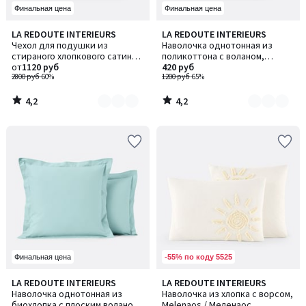
Финальная цена
Финальная цена
4,2
4,2
LA REDOUTE INTERIEURS
LA REDOUTE INTERIEURS
Количество
Количество
/ 5
/ 5
Чехол для подушки из
Наволочка однотонная из
цветов:
цветов:
стираного хлопкового сатина
поликоттона с воланом,
2
2
плотностью 118 нитей/см²,
от
1120 руб
Scenario / Сценарио
420 руб
полоска Victor / Виктор
2800 руб
-60%
1200 руб
-65%
4,2
4,2
/
/
5
5
-55% по коду 5525
Финальная цена
4,1
4,6
LA REDOUTE INTERIEURS
LA REDOUTE INTERIEURS
/ 5
/ 5
Наволочка однотонная из
Наволочка из хлопка с ворсом,
биохлопка с плоским воланом,
Melenaos / Меленаос