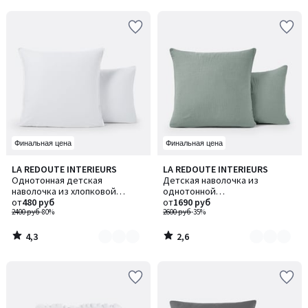
Финальная цена
Финальная цена
4,3
2,6
LA REDOUTE INTERIEURS
LA REDOUTE INTERIEURS
Количество
Количество
/ 5
/ 5
Однотонная детская
Детская наволочка из
цветов:
цветов:
наволочка из хлопковой
однотонной
3
5
перкали
от
480 руб
хлопчатобумажной газовой
от
1690 руб
2400 руб
-80%
ткани, Kumla / Кумла
2600 руб
-35%
4,3
2,6
/
/
5
5