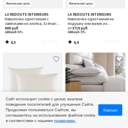
Финальная цена
Финальная цена
4,5
4,4
LA REDOUTE INTERIEURS
LA REDOUTE INTERIEURS
Количество
Количество
/ 5
/ 5
Наволочка однотонная с
Наволочка однотонная на
цветов:
цветов:
завязками из хлопка, Scénario
подушку или валик из
2
9
/ Сценарио
600 руб
стираного льна
от
3710 руб
1200 руб
-50%
5300 руб
-35%
4,5
4,4
/
/
5
5
Сайт использует cookie с целью анализа
поведения посетителей для улучшения Сайта.
Финальная цена
Финальная цена
Продолжая пользоваться Сайтом, вы
Хорошо
соглашаетесь на использование файлов cookie
4,3
5
LA REDOUTE INTERIEURS
AM.PM
Количество
в соответствии с нашими
правилами.
/ 5
/
Наволочка из хлопкового
Наволочка из хлопковой
цветов:
5
сатина, 153 нити/см², Opale /
перкали, Veneto / Венето