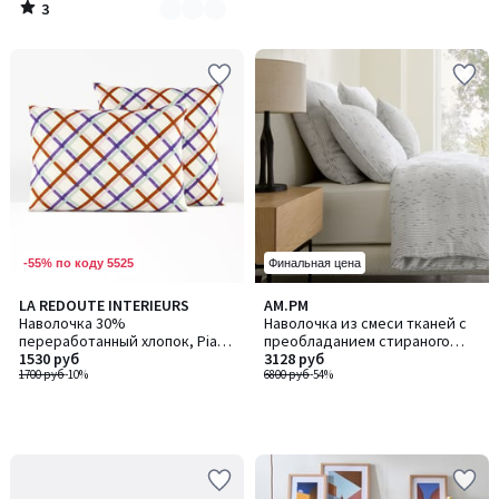
3
/
5
-55% по коду 5525
Финальная цена
LA REDOUTE INTERIEURS
AM.PM
Наволочка 30%
Наволочка из смеси тканей с
переработанный хлопок, Piaro
преобладанием стираного
/ Пиаро
1530 руб
льна, JOSELIA / ДЖОЗЕЛИЯ
3128 руб
1700 руб
-10%
6800 руб
-54%