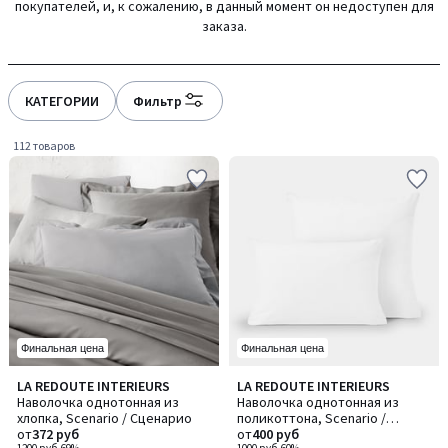
покупателей, и, к сожалению, в данный момент он недоступен для
gauche
droite
заказа.
КАТЕГОРИИ
Фильтр
112 товаров
Финальная цена
Финальная цена
4,2
4,2
LA REDOUTE INTERIEURS
LA REDOUTE INTERIEURS
Количество
Количество
/ 5
/ 5
Наволочка однотонная из
Наволочка однотонная из
цветов:
цветов:
хлопка, Scenario / Сценарио
поликоттона, Scenario /
7
6
от
372 руб
Сценарио
от
400 руб