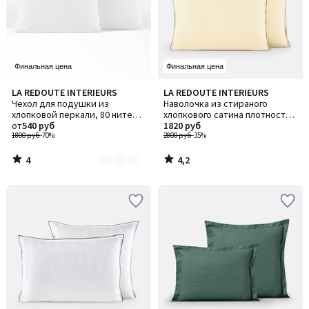
Финальная цена
Финальная цена
4
4,2
LA REDOUTE INTERIEURS
LA REDOUTE INTERIEURS
Количество
/
/ 5
Чехол для подушки из
Наволочка из стираного
цветов:
5
хлопковой перкали, 80 нитей/
хлопкового сатина плотностью
5
см², Scénario / Сценарио
от
540 руб
118 нитей/см², Victor / Виктор
1820 руб
1800 руб
-70%
2800 руб
-35%
4
4,2
/
/
5
5