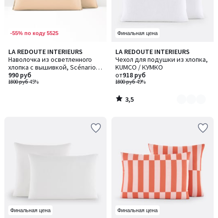
-55% по коду 5525
Финальная цена
3,5
LA REDOUTE INTERIEURS
LA REDOUTE INTERIEURS
Количество
/ 5
Наволочка из осветленного
Чехол для подушки из хлопка,
цветов:
хлопка с вышивкой, Scénario /
KUMCO / КУМКО
5
Сценарио
990 руб
от
918 руб
1800 руб
-45%
1800 руб
-49%
3,5
/
5
Финальная цена
Финальная цена