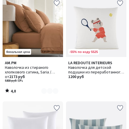
-55% по коду 5525
Финальная цена
4,8
AM.PM
LA REDOUTE INTERIEURS
Количество
/ 5
Наволочка из стираного
Наволочка для детской
цветов:
хлопкового сатина, Saria /
подушки из переработанного
3
Сариа
от
2173 руб
хлопка (30%), Neilo / Неило
1200 руб
5300 руб
-59%
4,8
/
5