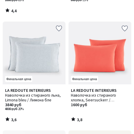
1000 руб
-69%
800 руб
-55%
4,4
/
5
Финальная цена
Финальная цена
3,6
3,8
LA REDOUTE INTERIEURS
LA REDOUTE INTERIEURS
/ 5
/ 5
Наволочка из стираного льна,
Наволочка из стираного
Limona bleu / Лимона бле
хлопка, Seersuckerr /
3840 руб
Сирсакер
1600 руб
4800 руб
-20%
3,6
3,8
/
/
5
5