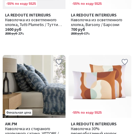
-55% по коду 5525
-55% по коду 5525
LA REDOUTE INTERIEURS
LA REDOUTE INTERIEURS
Наволочка из осветленного
Наволочка из осветленного
хлопка, Tutti Plumetis / Тутти
хлопка, Barsony / Барсони
Пламетис
1600 руб
700 руб
2000 руб
-20%
2000 руб
-65%
-55% по коду 5525
Финальная цена
AM.PM
LA REDOUTE INTERIEURS
Наволочка из стираного
Наволочка 30%
хлопкового сатина, VITTORE /
переработанный хлопок,