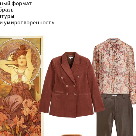
ьный формат
бразы
нтуры
и умиротворённость