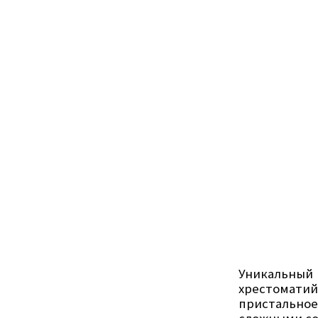
Уникальный
хрестомати
пристально