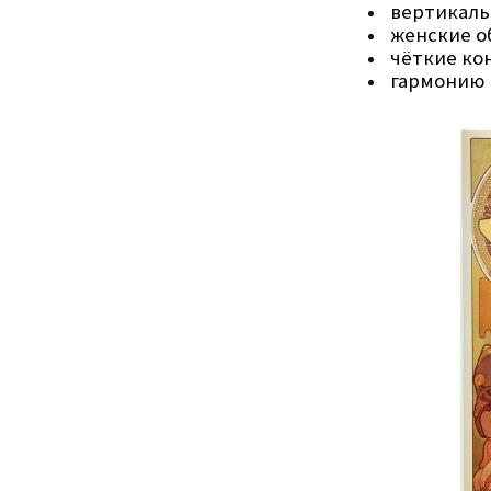
вертикал
женские о
чёткие ко
гармонию 