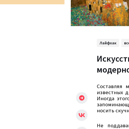
Лайфхак
вс
Искусст
модерн
Составляя 
известных д
Иногда этог
запоминающи
носить скуч
Не поддава