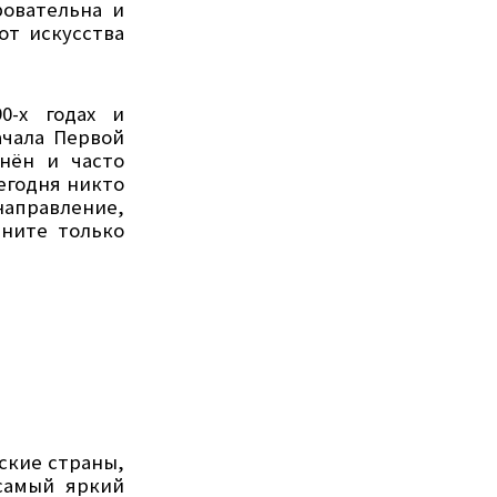
овательна и
от искусства
0-х годах и
ачала Первой
нён и часто
егодня никто
аправление,
мните только
ские страны,
амый яркий