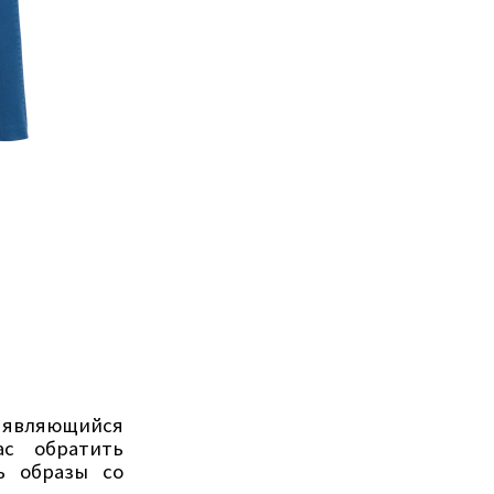
 являющийся
ас обратить
ь образы со