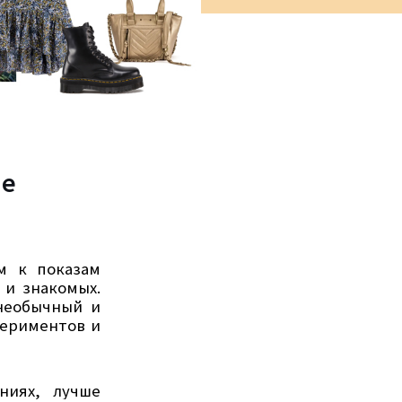
ые
м к показам
 и знакомых.
 необычный и
периментов и
ниях, лучше