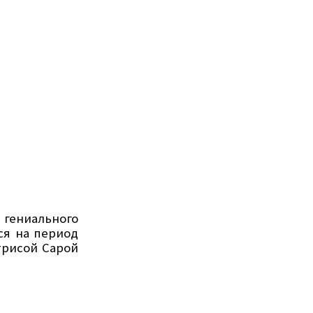
 гениального
ся на период
трисой Сарой