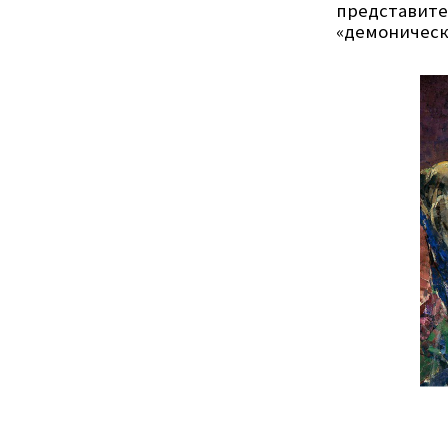
представит
«демоническ