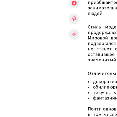
приобщайтес
занимательн
людей.
Стиль моде
продержался
Мировой во
подвергался
не станет 
оставившее 
знаменитый 
Отличительн
декоратив
обилие ор
текучесть
фантазийн
Почти однов
в том числ