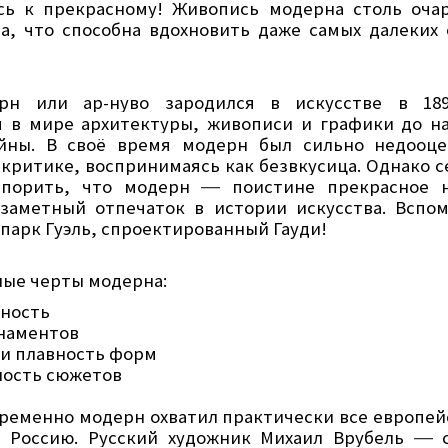
ь к прекрасному! Живопись модерна столь очар
а, что способна вдохновить даже самых далеких 
рн или ар-нуво зародился в искусстве в 189
 в мире архитектуры, живописи и графики до н
йны. В своё время модерн был сильно недооце
 критике, воспринимаясь как безвкусица. Однако с
спорить, что модерн
поистине прекрасное н
—
заметный отпечаток в истории искусства. Вспо
парк Гуэль, спроектированный Гауди!
ые черты модерна:
ность
наментов
 и плавность форм
ость сюжетов
ременно модерн охватил практически все европей
е Россию. Русский художник Михаил Врубель
с
—