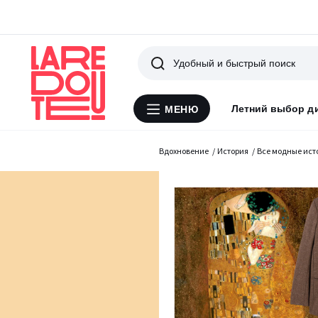
Поиск
Летний выбор д
МЕНЮ
Меню
La
Redoute
Вдохновение
История
Все модные ист