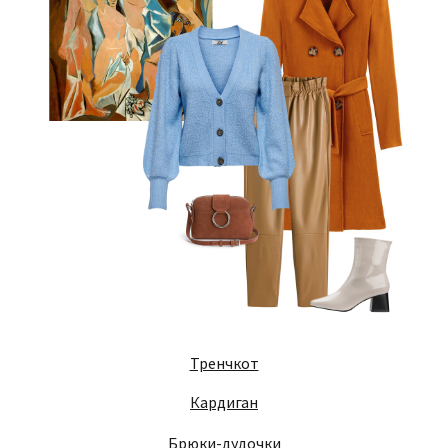
Тренчкот
Кардиган
Брюки-дудочки