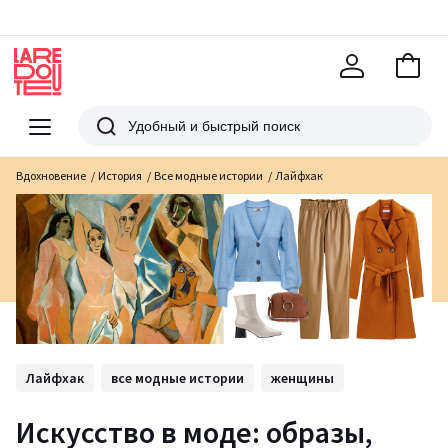
В
корзи
La
Redoute
Меню
Поиск
Вдохновение
История
Все модные истории
Лайфхак
Лайфхак
все модные истории
женщины
Искусство в моде: образы,