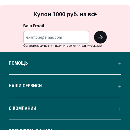
Подписка
Купон 1000 руб. на всё
на
новости
Ваш Email
OK
Оставьте вашу почту и получите дополнительную скидку
ПОМОЩЬ
НАШИ СЕРВИСЫ
О КОМПАНИИ