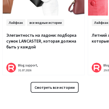
Лайфхак
все модные истории
Лайфхак
Элегантность на ладони: подборка
Летний 
сумок LANCASTER, которая должна
которые
быть у каждой
Blog.support,
Blo
31.07.2026
29.0
Смотреть все истории