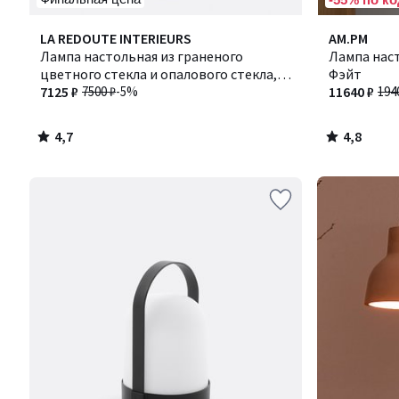
4,7
4,8
LA REDOUTE INTERIEURS
AM.PM
/ 5
/ 5
Лампа настольная из граненого
Лампа наст
цветного стекла и опалового стекла,
Фэйт
Dima / Дима
7125 ₽
7500 ₽
-5%
11640 ₽
194
4,7
4,8
/
/
5
5
Ближе,
чем
кажется!
Товары
со
склада
в
России