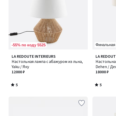
Финальная
-55% по коду 5525
5
5
LA REDOUTE INTERIEURS
LA REDOUT
/
/
Настольная лампа с абажуром из льна,
Настольная
5
5
Yaku / Яку
Dehen / Де
12000 ₽
18000 ₽
5
5
/
/
5
5