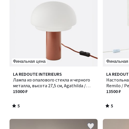
Финальная цена
Финальная
5
5
LA REDOUTE INTERIEURS
LA REDOUT
/
/
Лампа из опалового стекла и черного
Настольная
5
5
металла, высота 27,5 см, Agathilda /
Remilo / Р
Агатильда
15000 ₽
13500 ₽
5
5
/
/
5
5