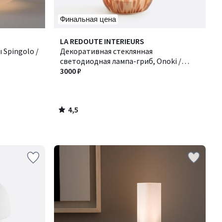
Финальная цена
4,5
LA REDOUTE INTERIEURS
/ 5
 Spingolo /
Декоративная стеклянная
светодиодная лампа-гриб, Onoki /
Оноки
3000 ₽
4,5
/
5