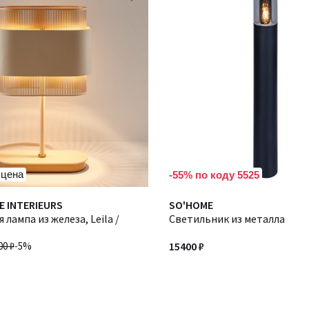
 цена
-55% по коду 5525
E INTERIEURS
SO'HOME
 лампа из железа, Leila /
Светильник из металла
00 ₽
-5%
15400 ₽