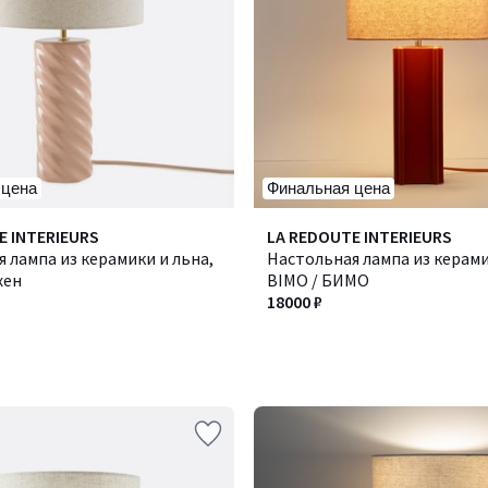
 цена
Финальная цена
E INTERIEURS
LA REDOUTE INTERIEURS
 лампа из керамики и льна,
Настольная лампа из керами
хен
BIMO / БИМО
18000 ₽