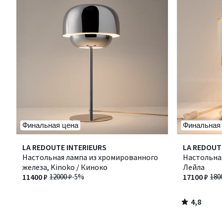
Финальная цена
Финальная
4,8
LA REDOUTE INTERIEURS
LA REDOUT
/ 5
Настольная лампа из хромированного
Настольная
железа, Kinoko / Киноко
Лейла
11400 ₽
12000 ₽
-5%
17100 ₽
180
4,8
/
5