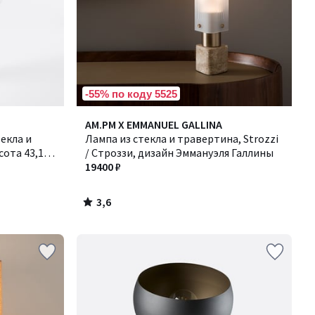
-55% по коду 5525
3,6
AM.PM X EMMANUEL GALLINA
/ 5
екла и
Лампа из стекла и травертина, Strozzi
ота 43,1
/ Строззи, дизайн Эммануэля Галлины
19400 ₽
3,6
/
5