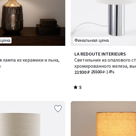
 цена
Финальная цена
5
LA REDOUTE INTERIEURS
/
 лампа из керамики и льна,
Светильник из опалового ст
5
н
хромированного железа, выс
см, AGATHILDA / АГАТИЛЬДА
21930 ₽
25500 ₽
-14%
5
/
5