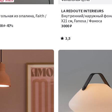
3,5
LA REDOUTE INTERIEURS
/ 5
ольная из опалина, Faith /
Внутренний/наружный фона
Х21 см, Fanosa / Фаноса
00 ₽
-40%
3000 ₽
3,5
/
5