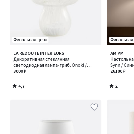
Финальная цена
Финальная
4,7
2
LA REDOUTE INTERIEURS
AM.PM
/ 5
/
Декоративная стеклянная
Настольная
5
светодиодная лампа-гриб, Onoki /
Synn / Син
Оноки
3000 ₽
26100 ₽
4,7
2
/
/
5
5