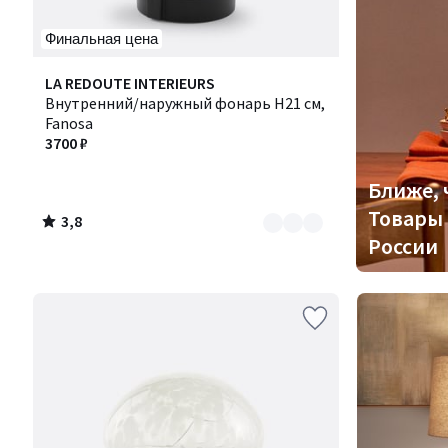
Финальная цена
3,8
Количество
LA REDOUTE INTERIEURS
/ 5
цветов:
Внутренний/наружный фонарь H21 см,
2
Fanosa
3700 ₽
Ближе, 
Товары 
3,8
/
России
5