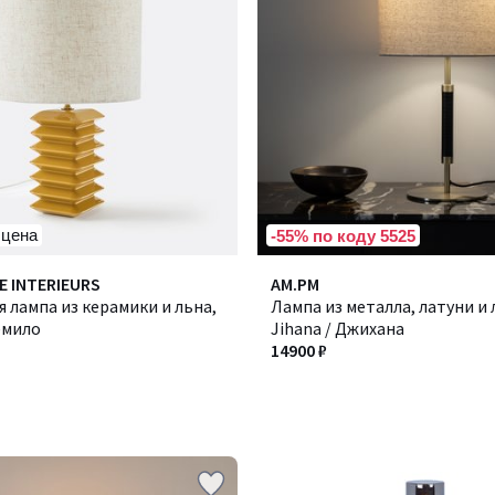
 цена
-55% по коду 5525
E INTERIEURS
AM.PM
 лампа из керамики и льна,
Лампа из металла, латуни и 
емило
Jihana / Джихана
14900 ₽