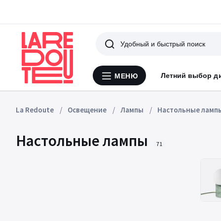
Поиск
Летний выбор д
МЕНЮ
Меню
La
Redoute
La Redoute
Освещение
Лампы
Настольные ламп
Настольные лампы
71