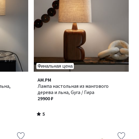
Финальная цена
5
AM.PM
/
льна,
Лампа настольная из мангового
5
дерева и льна, Gyra / Гира
29900 ₽
5
/
5