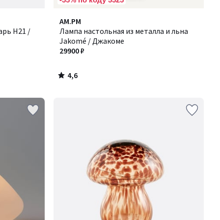
4,6
AM.PM
/ 5
рь H21 /
Лампа настольная из металла и льна
Jakomé / Джакоме
29900 ₽
4,6
/
5