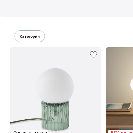
категории
Финальная цена
-55% по ко